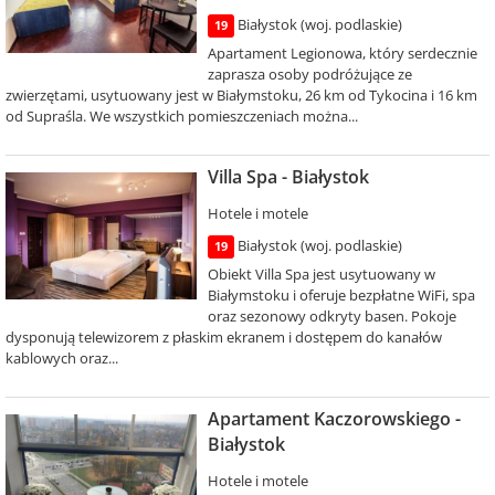
Białystok (woj. podlaskie)
19
Apartament Legionowa, który serdecznie
zaprasza osoby podróżujące ze
zwierzętami, usytuowany jest w Białymstoku, 26 km od Tykocina i 16 km
od Supraśla. We wszystkich pomieszczeniach można...
Villa Spa - Białystok
Hotele i motele
Białystok (woj. podlaskie)
19
Obiekt Villa Spa jest usytuowany w
Białymstoku i oferuje bezpłatne WiFi, spa
oraz sezonowy odkryty basen. Pokoje
dysponują telewizorem z płaskim ekranem i dostępem do kanałów
kablowych oraz...
Apartament Kaczorowskiego -
Białystok
Hotele i motele