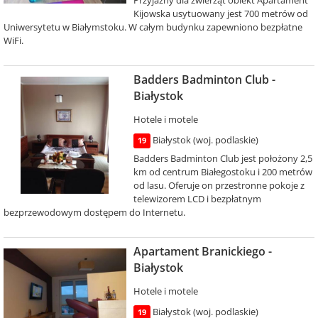
Przyjazny dla zwierząt obiekt Apartament
Kijowska usytuowany jest 700 metrów od
Uniwersytetu w Białymstoku. W całym budynku zapewniono bezpłatne
WiFi.
Badders Badminton Club -
Białystok
Hotele i motele
Białystok (woj. podlaskie)
19
Badders Badminton Club jest położony 2,5
km od centrum Białegostoku i 200 metrów
od lasu. Oferuje on przestronne pokoje z
telewizorem LCD i bezpłatnym
bezprzewodowym dostępem do Internetu.
Apartament Branickiego -
Białystok
Hotele i motele
Białystok (woj. podlaskie)
19