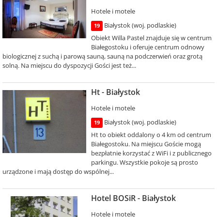
Hotele i motele
Białystok (woj. podlaskie)
19
Obiekt Willa Pastel znajduje się w centrum
Białegostoku i oferuje centrum odnowy
biologicznej z suchą i parową sauną, sauną na podczerwień oraz grotą
solną. Na miejscu do dyspozycji Gości jest też...
Ht - Białystok
Hotele i motele
Białystok (woj. podlaskie)
19
Ht to obiekt oddalony o 4 km od centrum
Białegostoku. Na miejscu Goście mogą
bezpłatnie korzystać z WiFi i z publicznego
parkingu. Wszystkie pokoje są prosto
urządzone i mają dostęp do wspólnej...
Hotel BOSiR - Białystok
Hotele i motele