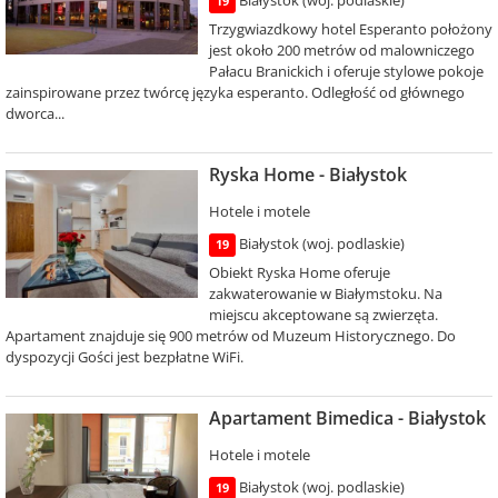
Białystok (woj. podlaskie)
19
Trzygwiazdkowy hotel Esperanto położony
jest około 200 metrów od malowniczego
Pałacu Branickich i oferuje stylowe pokoje
zainspirowane przez twórcę języka esperanto. Odległość od głównego
dworca...
Ryska Home - Białystok
Hotele i motele
Białystok (woj. podlaskie)
19
Obiekt Ryska Home oferuje
zakwaterowanie w Białymstoku. Na
miejscu akceptowane są zwierzęta.
Apartament znajduje się 900 metrów od Muzeum Historycznego. Do
dyspozycji Gości jest bezpłatne WiFi.
Apartament Bimedica - Białystok
Hotele i motele
Białystok (woj. podlaskie)
19