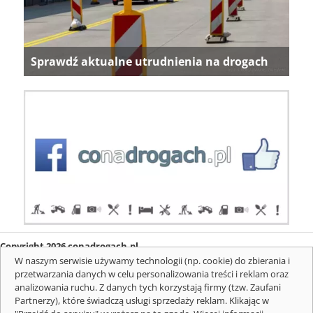
Sprawdź aktualne utrudnienia na drogach
Copyright 2026 conadrogach.pl
O firmie
Redakcja
Regulamin
Informacje o cookies
W naszym serwisie używamy technologii (np. cookie) do zbierania i
Mapa serwisu
Komunikaty
przetwarzania danych w celu personalizowania treści i reklam oraz
analizowania ruchu. Z danych tych korzystają firmy (tzw. Zaufani
Partnerzy), które świadczą usługi sprzedaży reklam. Klikając w