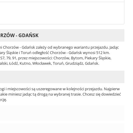
ORZÓW - GDAŃSK
 Chorzów - Gdańsk zależy od wybranego wariantu przejazdu. Jadąc
ekary Śląskie i Toruń odległość Chorzów - Gdańsk wynosi 512 km.
7, 79, 91, przez miejscowości: Chorzów, Bytom, Piekary Śląskie,
ski, Łódź, Kutno, Włocławek, Toruń, Grudziądz, Gdańsk.
ogi i miejscowości są uszeregowane w kolejności przejazdu. Najpierw
jakie miniesz jadąc tą drogą na wybranej trasie. Chcesz się dowiedzieć
cję.