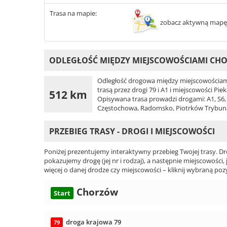
Trasa na mapie:
zobacz aktywną mapę
ODLEGŁOŚĆ MIĘDZY MIEJSCOWOŚCIAMI CH
Odległość drogowa między miejscowościami
trasą przez drogi 79 i A1 i miejscowości Pi
512 km
Opisywana trasa prowadzi drogami: A1, S6, S
Częstochowa, Radomsko, Piotrków Trybunal
PRZEBIEG TRASY - DROGI I MIEJSCOWOŚCI
Poniżej prezentujemy interaktywny przebieg Twojej trasy. Dr
pokazujemy drogę (jej nr i rodzaj), a następnie miejscowości, 
więcej o danej drodze czy miejscowości – kliknij wybraną pozy
Chorzów
Start
droga krajowa 79
79