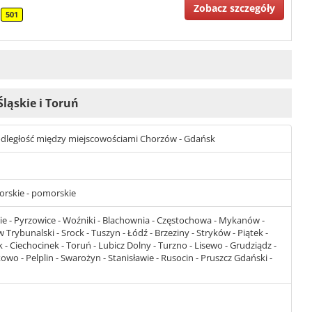
Zobacz szczegóły
501
Śląskie i Toruń
st odległość między miejscowościami Chorzów - Gdańsk
morskie - pomorskie
ie - Pyrzowice - Woźniki - Blachownia - Częstochowa - Mykanów -
rybunalski - Srock - Tuszyn - Łódź - Brzeziny - Stryków - Piątek -
 - Ciechocinek - Toruń - Lubicz Dolny - Turzno - Lisewo - Grudziądz -
o - Pelplin - Swarożyn - Stanisławie - Rusocin - Pruszcz Gdański -