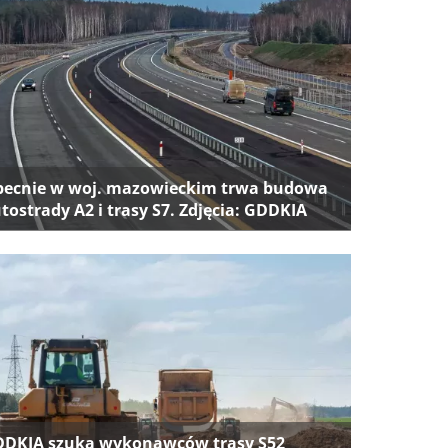
ecnie w woj. mazowieckim trwa budowa
tostrady A2 i trasy S7. Zdjęcia: GDDKIA
DKIA szuka wykonawców trasy S52