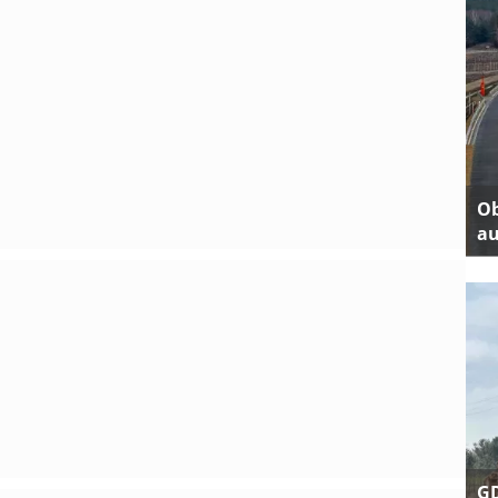
Ob
au
GD