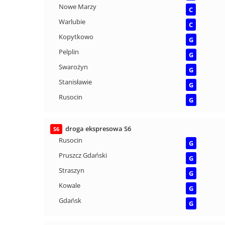
Nowe Marzy
C
Warlubie
C
Kopytkowo
G
Pelplin
G
Swarożyn
G
Stanisławie
G
Rusocin
G
droga ekspresowa S6
S6
Rusocin
G
Pruszcz Gdański
G
Straszyn
G
Kowale
G
Gdańsk
G