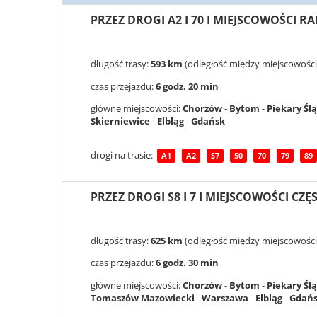
PRZEZ DROGI A2 I 70 I MIEJSCOWOŚCI
długość trasy:
593 km
(odległość między miejscowośc
czas przejazdu:
6 godz. 20 min
główne miejscowości:
Chorzów
-
Bytom
-
Piekary Śl
Skierniewice
-
Elbląg
-
Gdańsk
drogi na trasie:
A1
A2
S7
50
70
79
89
PRZEZ DROGI S8 I 7 I MIEJSCOWOŚCI 
długość trasy:
625 km
(odległość między miejscowośc
czas przejazdu:
6 godz. 30 min
główne miejscowości:
Chorzów
-
Bytom
-
Piekary Śl
Tomaszów Mazowiecki
-
Warszawa
-
Elbląg
-
Gdań