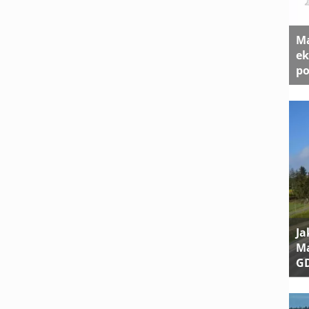
Ma
ek
po
Ja
Ma
G