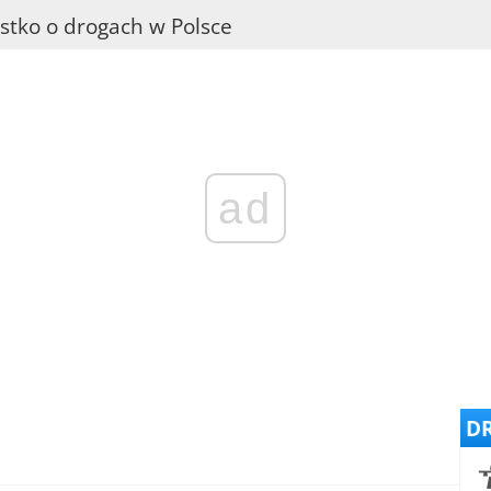
stko o drogach w Polsce
ad
DR