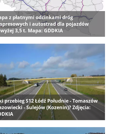
pa z płatnymi odcinkami dróg
spresowych i autostrad dla pojazdów
wyżej 3,5 t. Mapa: GDDKIA
ki przebieg S12 Łódź Południe - Tomaszów
zowiecki - Sulejów (Kozenin)? Zdjęcia:
DDKIA