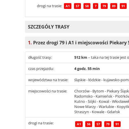
drogi na trasie:
A1
S7
S8
7
79
89
91
SZCZEGÓŁY TRASY
1.
Przez drogi 79 i A1 i miejscowości Piekary 
długość trasy:
512 km
– taka na tej trasie je
czas przejazdu:
4 godz. 55 min
województwa na trasie:
śląskie - łódzkie - kujawsko-po
miejscowości na trasie:
Chorzów - Bytom - Piekary Śląsk
Radomsko - Kamieńsk - Piotrków T
Kutno - Sójki - Kowal - Włocławek
Nowe Marzy - Warlubie - Kopytkow
Straszyn - Kowale - Gdańsk
drogi na trasie:
A1
S6
S7
79
91