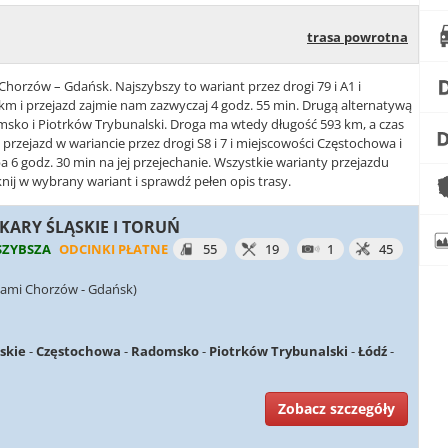
trasa powrotna
Chorzów – Gdańsk. Najszybszy to wariant przez drogi 79 i A1 i
 km i przejazd zajmie nam zazwyczaj 4 godz. 55 min. Drugą alternatywą
domsko i Piotrków Trybunalski. Droga ma wtedy długość 593 km, a czas
t przejazd w wariancie przez drogi S8 i 7 i miejscowości Częstochowa i
6 godz. 30 min na jej przejechanie. Wszystkie warianty przejazdu
nij w wybrany wariant i sprawdź pełen opis trasy.
EKARY ŚLĄSKIE I TORUŃ
SZYBSZA
ODCINKI PŁATNE
55
19
1
45
iami Chorzów - Gdańsk)
ąskie
-
Częstochowa
-
Radomsko
-
Piotrków Trybunalski
-
Łódź
-
Zobacz szczegóły