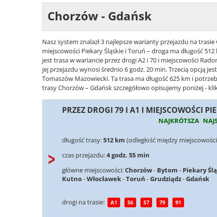
Chorzów - Gdańsk
Nasz system znalazł 3 najlepsze warianty przejazdu na trasie 
miejscowości Piekary Śląskie i Toruń – droga ma długość 512
jest trasa w wariancie przez drogi A2 i 70 i miejscowości Ra
jej przejazdu wynosi średnio 6 godz. 20 min. Trzecią opcją jes
Tomaszów Mazowiecki. Ta trasa ma długość 625 km i potrzeba 
trasy Chorzów – Gdańsk szczegółowo opisujemy poniżej - klik
PRZEZ DROGI 79 I A1 I MIEJSCOWOŚCI PI
NAJKRÓTSZA
NAJ
długość trasy:
512 km
(odległość między miejscowośc
czas przejazdu:
4 godz. 55 min
główne miejscowości:
Chorzów
-
Bytom
-
Piekary Śl
Kutno
-
Włocławek
-
Toruń
-
Grudziądz
-
Gdańsk
drogi na trasie:
A1
S6
S7
79
91