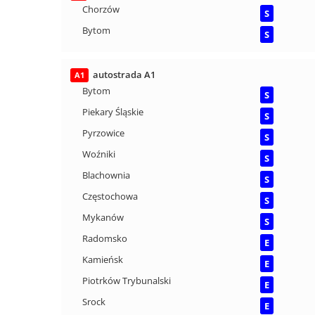
Chorzów
S
Bytom
S
autostrada A1
A1
Bytom
S
Piekary Śląskie
S
Pyrzowice
S
Woźniki
S
Blachownia
S
Częstochowa
S
Mykanów
S
Radomsko
E
Kamieńsk
E
Piotrków Trybunalski
E
Srock
E