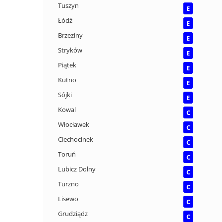
Tuszyn
E
Łódź
E
Brzeziny
E
Stryków
E
Piątek
E
Kutno
E
Sójki
E
Kowal
C
Włocławek
C
Ciechocinek
C
Toruń
C
Lubicz Dolny
C
Turzno
C
Lisewo
C
Grudziądz
C