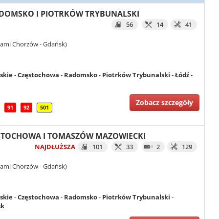
 RADOMSKO I PIOTRKÓW TRYBUNALSKI
56
14
41
iami Chorzów - Gdańsk)
ąskie
-
Częstochowa
-
Radomsko
-
Piotrków Trybunalski
-
Łódź
-
Zobacz szczegóły
91
92
501
CZĘSTOCHOWA I TOMASZÓW MAZOWIECKI
NAJDŁUŻSZA
101
33
2
129
iami Chorzów - Gdańsk)
ąskie
-
Częstochowa
-
Radomsko
-
Piotrków Trybunalski
-
sk