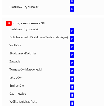
E
Piotrków Trybunalski
E
droga ekspresowa S8
S8
Piotrków Trybunalski
E
Polichno (koło Piotrkowa Trybunalskiego)
E
Wolbórz
E
Studzianki-Kolonia
E
Zawada
E
Tomaszów Mazowiecki
E
Jakubów
E
Emilianów
E
Czerniewice
E
Wólka Jagielczyńska
E