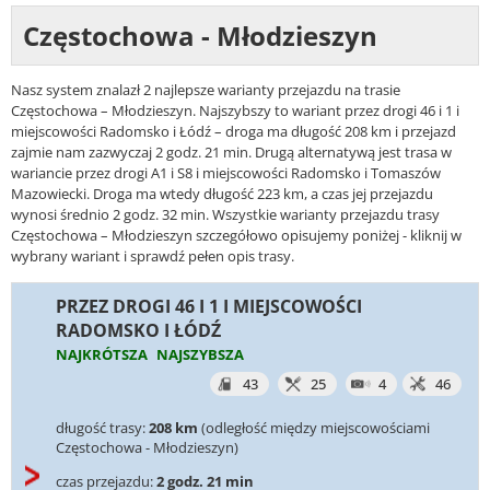
Częstochowa - Młodzieszyn
Nasz system znalazł 2 najlepsze warianty przejazdu na trasie
Częstochowa – Młodzieszyn. Najszybszy to wariant przez drogi 46 i 1 i
miejscowości Radomsko i Łódź – droga ma długość 208 km i przejazd
zajmie nam zazwyczaj 2 godz. 21 min. Drugą alternatywą jest trasa w
wariancie przez drogi A1 i S8 i miejscowości Radomsko i Tomaszów
Mazowiecki. Droga ma wtedy długość 223 km, a czas jej przejazdu
wynosi średnio 2 godz. 32 min. Wszystkie warianty przejazdu trasy
Częstochowa – Młodzieszyn szczegółowo opisujemy poniżej - kliknij w
wybrany wariant i sprawdź pełen opis trasy.
PRZEZ DROGI 46 I 1 I MIEJSCOWOŚCI
RADOMSKO I ŁÓDŹ
NAJKRÓTSZA
NAJSZYBSZA
43
25
4
46
długość trasy:
208 km
(odległość między miejscowościami
Częstochowa - Młodzieszyn)
czas przejazdu:
2 godz. 21 min