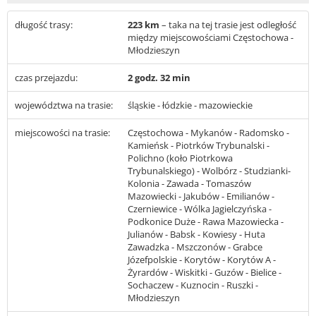
długość trasy:
223 km
– taka na tej trasie jest odległość
między miejscowościami Częstochowa -
Młodzieszyn
czas przejazdu:
2 godz. 32 min
województwa na trasie:
śląskie - łódzkie - mazowieckie
miejscowości na trasie:
Częstochowa - Mykanów - Radomsko -
Kamieńsk - Piotrków Trybunalski -
Polichno (koło Piotrkowa
Trybunalskiego) - Wolbórz - Studzianki-
Kolonia - Zawada - Tomaszów
Mazowiecki - Jakubów - Emilianów -
Czerniewice - Wólka Jagielczyńska -
Podkonice Duże - Rawa Mazowiecka -
Julianów - Babsk - Kowiesy - Huta
Zawadzka - Mszczonów - Grabce
Józefpolskie - Korytów - Korytów A -
Żyrardów - Wiskitki - Guzów - Bielice -
Sochaczew - Kuznocin - Ruszki -
Młodzieszyn