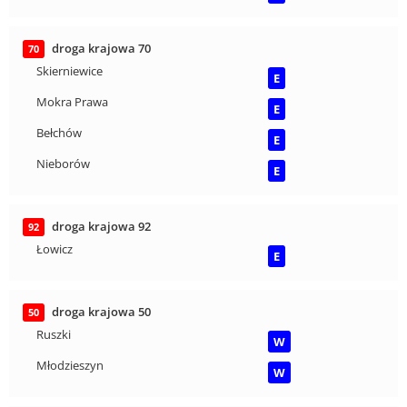
droga krajowa 70
70
Skierniewice
E
Mokra Prawa
E
Bełchów
E
Nieborów
E
droga krajowa 92
92
Łowicz
E
droga krajowa 50
50
Ruszki
W
Młodzieszyn
W