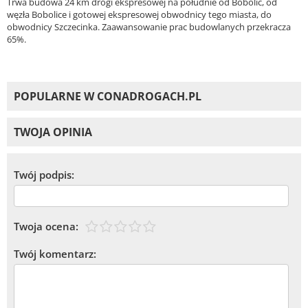
Trwa budowa 24 km drogi ekspresowej na południe od Bobolic, od
węzła Bobolice i gotowej ekspresowej obwodnicy tego miasta, do
obwodnicy Szczecinka. Zaawansowanie prac budowlanych przekracza
65%.
POPULARNE W CONADROGACH.PL
TWOJA OPINIA
Twój podpis:
Twoja ocena:
Twój komentarz: