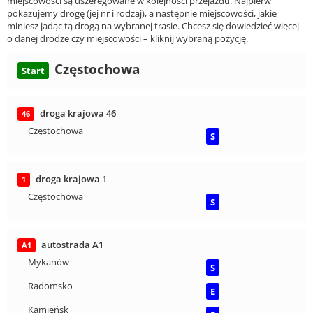
miejscowości są uszeregowane w kolejności przejazdu. Najpierw
pokazujemy drogę (jej nr i rodzaj), a następnie miejscowości, jakie
miniesz jadąc tą drogą na wybranej trasie. Chcesz się dowiedzieć więcej
o danej drodze czy miejscowości – kliknij wybraną pozycję.
Częstochowa
Start
droga krajowa 46
46
Częstochowa
S
droga krajowa 1
1
Częstochowa
S
autostrada A1
A1
Mykanów
S
Radomsko
E
Kamieńsk