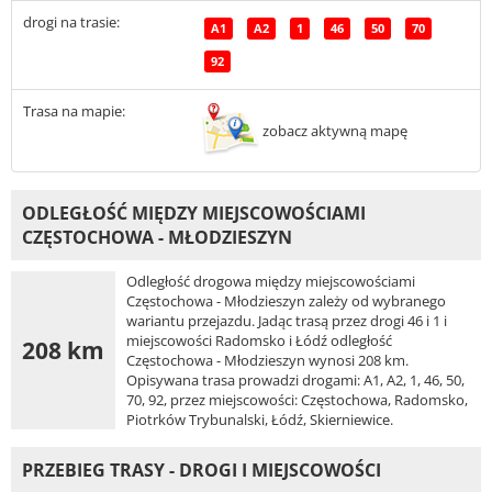
drogi na trasie:
A1
A2
1
46
50
70
92
Trasa na mapie:
zobacz aktywną mapę
ODLEGŁOŚĆ MIĘDZY MIEJSCOWOŚCIAMI
CZĘSTOCHOWA - MŁODZIESZYN
Odległość drogowa między miejscowościami
Częstochowa - Młodzieszyn zależy od wybranego
wariantu przejazdu. Jadąc trasą przez drogi 46 i 1 i
miejscowości Radomsko i Łódź odległość
208 km
Częstochowa - Młodzieszyn wynosi 208 km.
Opisywana trasa prowadzi drogami: A1, A2, 1, 46, 50,
70, 92, przez miejscowości: Częstochowa, Radomsko,
Piotrków Trybunalski, Łódź, Skierniewice.
PRZEBIEG TRASY - DROGI I MIEJSCOWOŚCI