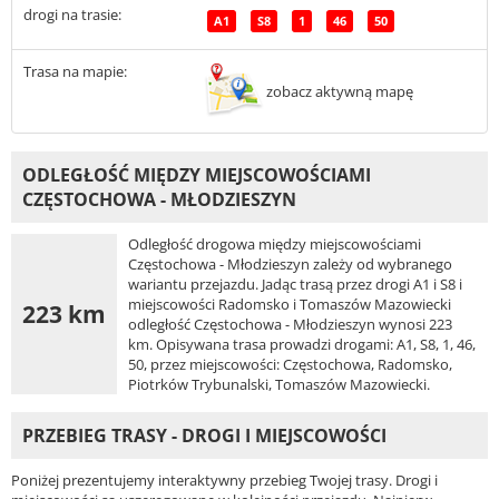
drogi na trasie:
A1
S8
1
46
50
Trasa na mapie:
zobacz aktywną mapę
ODLEGŁOŚĆ MIĘDZY MIEJSCOWOŚCIAMI
CZĘSTOCHOWA - MŁODZIESZYN
Odległość drogowa między miejscowościami
Częstochowa - Młodzieszyn zależy od wybranego
wariantu przejazdu. Jadąc trasą przez drogi A1 i S8 i
miejscowości Radomsko i Tomaszów Mazowiecki
223 km
odległość Częstochowa - Młodzieszyn wynosi 223
km. Opisywana trasa prowadzi drogami: A1, S8, 1, 46,
50, przez miejscowości: Częstochowa, Radomsko,
Piotrków Trybunalski, Tomaszów Mazowiecki.
PRZEBIEG TRASY - DROGI I MIEJSCOWOŚCI
Poniżej prezentujemy interaktywny przebieg Twojej trasy. Drogi i