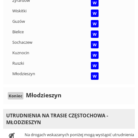
Żyrardów
W
Wiskitki
W
Guzów
W
Bielice
W
Sochaczew
W
Kuznocin
W
Ruszki
W
Młodzieszyn
W
Młodzieszyn
Koniec
UTRUDNIENIA NA TRASIE CZĘSTOCHOWA -
MŁODZIESZYN
Na drogach wskazanych poniżej mogą wystąpić utrudnienia