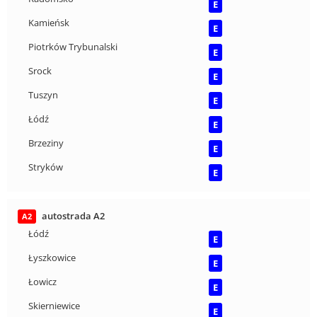
E
Kamieńsk
E
Piotrków Trybunalski
E
Srock
E
Tuszyn
E
Łódź
E
Brzeziny
E
Stryków
E
autostrada A2
A2
Łódź
E
Łyszkowice
E
Łowicz
E
Skierniewice
E