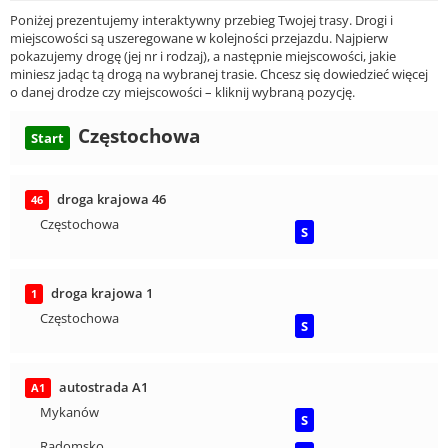
Poniżej prezentujemy interaktywny przebieg Twojej trasy. Drogi i
miejscowości są uszeregowane w kolejności przejazdu. Najpierw
pokazujemy drogę (jej nr i rodzaj), a następnie miejscowości, jakie
miniesz jadąc tą drogą na wybranej trasie. Chcesz się dowiedzieć więcej
o danej drodze czy miejscowości – kliknij wybraną pozycję.
Częstochowa
Start
droga krajowa 46
46
Częstochowa
S
droga krajowa 1
1
Częstochowa
S
autostrada A1
A1
Mykanów
S
Radomsko