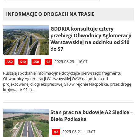
INFORMACJE O DROGACH NA TRASIE
GDDKIA konsultuje cztery
przebiegi Obwodnicy Aglomeracji
Warszawskiej na odcinku od S10
do S7
2025-08-23 | 16:01
A50
S10
S50
92
Ruszają spotkania informacyjne dotyczące pierwszego fragmentu
Obwodnicy Aglomeracji Warszawskiej OAW na odcinku od
projektowanej drogi ekspresowej S10 w rejonie Nacpolska, przez drogę
krajową nr 92, p...
Stan prac na budowie A2 Siedlce –
Biała Podlaska
2025-08-21 | 13:07
A2