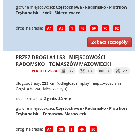
główne miejscowości:
Częstochowa
-
Radomsko
-
Piotrków
Trybunalski
-
Łódź
-
Skierniewice
drogi na trasie:
A1
A2
1
46
50
70
92
Zobacz szczegóły
PRZEZ DROGI A1 I S8 I MIEJSCOWOŚCI
RADOMSKO I TOMASZÓW MAZOWIECKI
NAJDŁUŻSZA
36
13
3
27
długość trasy:
223 km
(odległość między miejscowościami
Częstochowa - Młodzieszyn)
czas przejazdu:
2 godz. 32 min
główne miejscowości:
Częstochowa
-
Radomsko
-
Piotrków
Trybunalski
-
Tomaszów Mazowiecki
drogi na trasie:
A1
S8
1
46
50