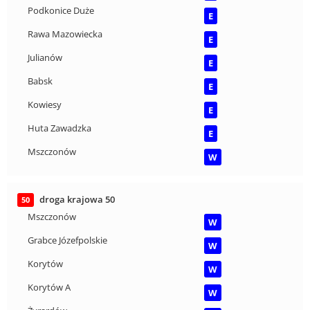
Podkonice Duże
E
Rawa Mazowiecka
E
Julianów
E
Babsk
E
Kowiesy
E
Huta Zawadzka
E
Mszczonów
W
droga krajowa 50
50
Mszczonów
W
Grabce Józefpolskie
W
Korytów
W
Korytów A
W