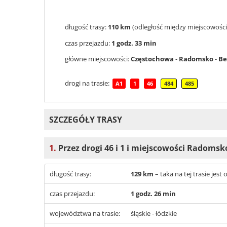
długość trasy:
110 km
(odległość między miejscowośc
czas przejazdu:
1 godz. 33 min
główne miejscowości:
Częstochowa
-
Radomsko
-
Be
drogi na trasie:
A1
1
46
484
485
SZCZEGÓŁY TRASY
1.
Przez drogi 46 i 1 i miejscowości Radomsk
długość trasy:
129 km
– taka na tej trasie je
czas przejazdu:
1 godz. 26 min
województwa na trasie:
śląskie - łódzkie