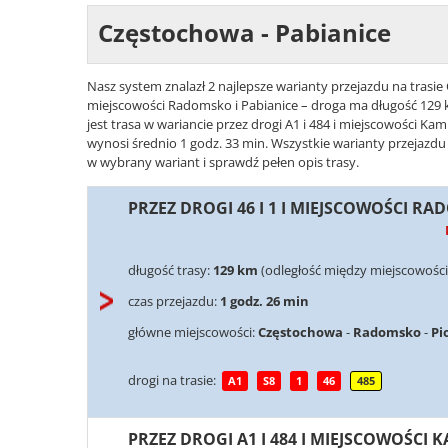
Częstochowa - Pabianice
Nasz system znalazł 2 najlepsze warianty przejazdu na trasie 
miejscowości Radomsko i Pabianice – droga ma długość 129 k
jest trasa w wariancie przez drogi A1 i 484 i miejscowości Ka
wynosi średnio 1 godz. 33 min. Wszystkie warianty przejazdu
w wybrany wariant i sprawdź pełen opis trasy.
PRZEZ DROGI 46 I 1 I MIEJSCOWOŚCI RA
długość trasy:
129 km
(odległość między miejscowośc
czas przejazdu:
1 godz. 26 min
główne miejscowości:
Częstochowa
-
Radomsko
-
Pi
drogi na trasie:
A1
S8
1
46
485
PRZEZ DROGI A1 I 484 I MIEJSCOWOŚCI 