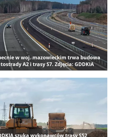
ecnie w woj. mazowieckim trwa budowa
tostrady A2 i trasy S7. Zdjęcia: GDDKIA
DKIA szuka wykonawców trasy S52