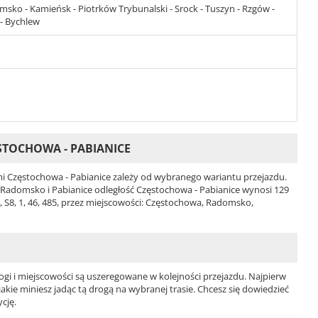
ko - Kamieńsk - Piotrków Trybunalski - Srock - Tuszyn - Rzgów -
 - Bychlew
STOCHOWA - PABIANICE
 Częstochowa - Pabianice zależy od wybranego wariantu przejazdu.
ści Radomsko i Pabianice odległość Częstochowa - Pabianice wynosi 129
 S8, 1, 46, 485, przez miejscowości: Częstochowa, Radomsko,
ogi i miejscowości są uszeregowane w kolejności przejazdu. Najpierw
jakie miniesz jadąc tą drogą na wybranej trasie. Chcesz się dowiedzieć
cję.