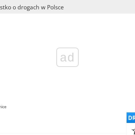
stko o drogach w Polsce
ad
nice
DR