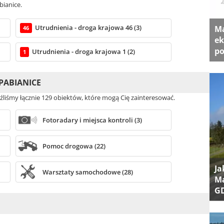
bianice.
Utrudnienia - droga krajowa 46 (3)
Ma
46
ek
po
Utrudnienia - droga krajowa 1 (2)
1
PABIANICE
eźliśmy łącznie 129 obiektów, które mogą Cię zainteresować.
Fotoradary i miejsca kontroli (3)
Pomoc drogowa (22)
Ja
Warsztaty samochodowe (28)
Ma
G