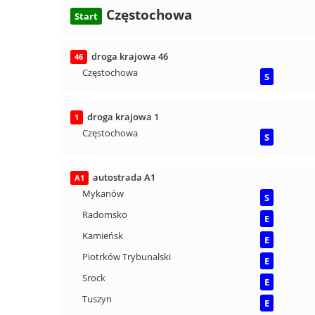
Częstochowa
Start
droga krajowa 46
46
Częstochowa
S
droga krajowa 1
1
Częstochowa
S
autostrada A1
A1
Mykanów
S
Radomsko
E
Kamieńsk
E
Piotrków Trybunalski
E
Srock
E
Tuszyn
E