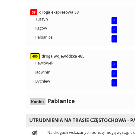
droga ekspresowa S8
S8
Tuszyn
E
Rzgów
E
Pabianice
E
droga wojewódzka 485
485
Pawłówek
E
Jadwinin
E
Bychlew
E
Pabianice
Koniec
UTRUDNIENIA NA TRASIE CZĘSTOCHOWA - P
Na drogach wskazanych poniżej mogą wystąpić ut