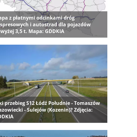
pa z płatnymi odcinkami dróg
spresowych i autostrad dla pojazdów
wyżej 3,5 t. Mapa: GDDKIA
ki przebieg S12 Łódź Południe - Tomaszów
zowiecki - Sulejów (Kozenin)? Zdjęcia:
DDKIA