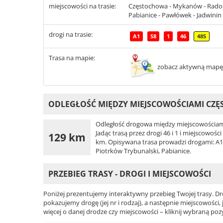
miejscowości na trasie:
Częstochowa - Mykanów - Radoms
Pabianice - Pawłówek - Jadwinin
drogi na trasie:
A1
S8
1
46
485
Trasa na mapie:
zobacz aktywną mapę
ODLEGŁOŚĆ MIĘDZY MIEJSCOWOŚCIAMI CZĘ
Odległość drogowa między miejscowościami
Jadąc trasą przez drogi 46 i 1 i miejscowo
129 km
km. Opisywana trasa prowadzi drogami: A1,
Piotrków Trybunalski, Pabianice.
PRZEBIEG TRASY - DROGI I MIEJSCOWOŚCI
Poniżej prezentujemy interaktywny przebieg Twojej trasy. Dr
pokazujemy drogę (jej nr i rodzaj), a następnie miejscowości, 
więcej o danej drodze czy miejscowości – kliknij wybraną pozy