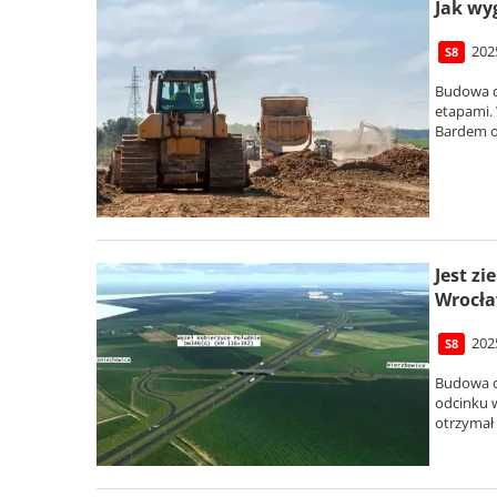
Jak wy
202
S8
Budowa d
etapami.
Bardem o 
Jest z
Wrocł
202
S8
Budowa d
odcinku w
otrzymał