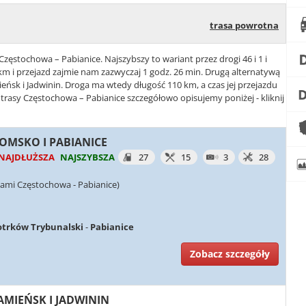
trasa powrotna
Częstochowa – Pabianice. Najszybszy to wariant przez drogi 46 i 1 i
m i przejazd zajmie nam zazwyczaj 1 godz. 26 min. Drugą alternatywą
mieńsk i Jadwinin. Droga ma wtedy długość 110 km, a czas jej przejazdu
 trasy Częstochowa – Pabianice szczegółowo opisujemy poniżej - kliknij
DOMSKO I PABIANICE
NAJDŁUŻSZA
NAJSZYBSZA
27
15
3
28
iami Częstochowa - Pabianice)
otrków Trybunalski
-
Pabianice
Zobacz szczegóły
KAMIEŃSK I JADWININ