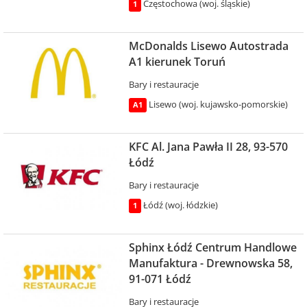
Częstochowa (woj. śląskie)
1
McDonalds Lisewo Autostrada
A1 kierunek Toruń
Bary i restauracje
Lisewo (woj. kujawsko-pomorskie)
A1
KFC Al. Jana Pawła II 28, 93-570
Łódź
Bary i restauracje
Łódź (woj. łódzkie)
1
Sphinx Łódź Centrum Handlowe
Manufaktura - Drewnowska 58,
91-071 Łódź
Bary i restauracje