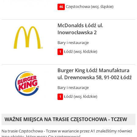
Częstochowa (woj. śląskie)
46
McDonalds Łódź ul.
Inowrocławska 2
Bary i restauracje
Łódź (woj. łódzkie)
1
Burger King Łódź Manufaktura
ul. Drewnowska 58, 91-002 Łódź
Bary i restauracje
Łódź (woj. łódzkie)
1
WAŻNE MIEJSCA NA TRASIE CZĘSTOCHOWA - TCZEW
Na trasie Częstochowa - Tczew w wariancie przez A1 znaleźliśmy również
inne obiekty, które mogą Cię zainteresować.