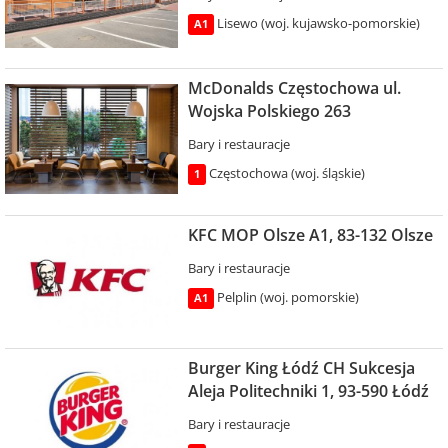
Lisewo (woj. kujawsko-pomorskie)
A1
McDonalds Częstochowa ul.
Wojska Polskiego 263
Bary i restauracje
Częstochowa (woj. śląskie)
1
KFC MOP Olsze A1, 83-132 Olsze
Bary i restauracje
Pelplin (woj. pomorskie)
A1
Burger King Łódź CH Sukcesja
Aleja Politechniki 1, 93-590 Łódź
Bary i restauracje