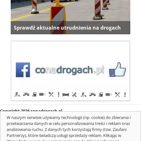
Sprawdź aktualne utrudnienia na drogach
Copyright 2026 conadrogach.pl
O firmie
Redakcja
Regulamin
Informacje o cookies
W naszym serwisie używamy technologii (np. cookie) do zbierania i
Mapa serwisu
Komunikaty
przetwarzania danych w celu personalizowania treści i reklam oraz
analizowania ruchu. Z danych tych korzystają firmy (tzw. Zaufani
Partnerzy), które świadczą usługi sprzedaży reklam. Klikając w