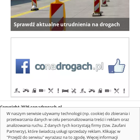
Sprawdź aktualne utrudnienia na drogach
Copyright 2026 conadrogach.pl
O firmie
Redakcja
Regulamin
Informacje o cookies
W naszym serwisie używamy technologii (np. cookie) do zbierania i
Mapa serwisu
Komunikaty
przetwarzania danych w celu personalizowania treści i reklam oraz
analizowania ruchu. Z danych tych korzystają firmy (tzw. Zaufani
Partnerzy), które świadczą usługi sprzedaży reklam. Klikając w
"Przejdź do serwisu" wyrażasz na to zgodę. Więcej informacji