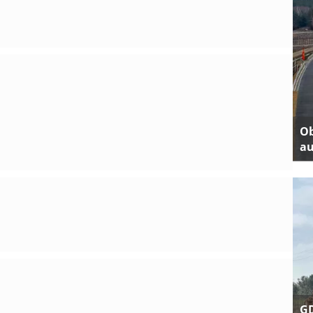
Ob
au
GD