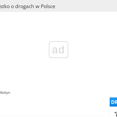
stko o drogach w Polsce
ad
Olsztyn
DR