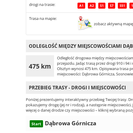
drogi na trasie:
A1
A2
S1
S7
S51
1
Trasa na mapie:
zobacz aktywną mapę
ODLEGŁOŚĆ MIĘDZY MIEJSCOWOŚCIAMI DĄB
Odległość drogowa między miejscowościami
przejazdu. Jadąc trasą przez drogi 910 i 9
475 km
Olsztyn wynosi 475 km. Opisywana trasa prowa
miejscowości: Dąbrowa Górnicza, Sosnowie
PRZEBIEG TRASY - DROGI I MIEJSCOWOŚCI
Poniżej prezentujemy interaktywny przebieg Twojej trasy. Dr
pokazujemy drogę (jej nr i rodzaj), a następnie miejscowości, 
więcej o danej drodze czy miejscowości – kliknij wybraną pozy
Dąbrowa Górnicza
Start