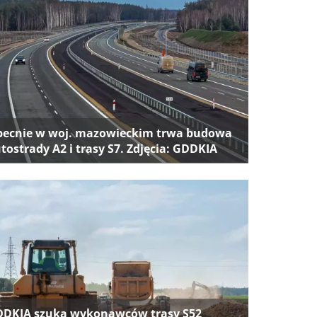
ecnie w woj. mazowieckim trwa budowa
tostrady A2 i trasy S7. Zdjęcia: GDDKIA
DKIA szuka wykonawców trasy S52