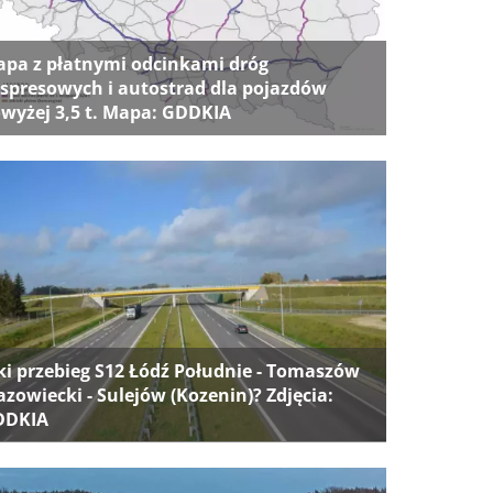
pa z płatnymi odcinkami dróg
spresowych i autostrad dla pojazdów
wyżej 3,5 t. Mapa: GDDKIA
ki przebieg S12 Łódź Południe - Tomaszów
zowiecki - Sulejów (Kozenin)? Zdjęcia:
DDKIA