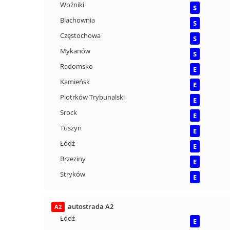
Woźniki
S
Blachownia
S
Częstochowa
S
Mykanów
S
Radomsko
E
Kamieńsk
E
Piotrków Trybunalski
E
Srock
E
Tuszyn
E
Łódź
E
Brzeziny
E
Stryków
E
autostrada A2
A2
Łódź
E