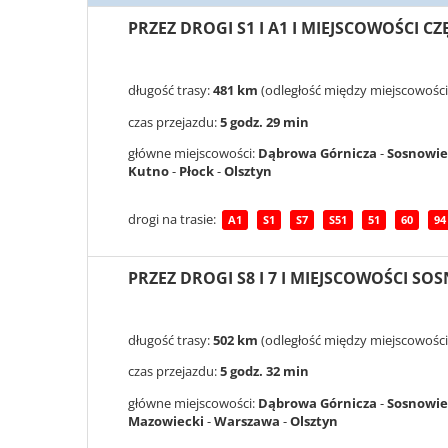
PRZEZ DROGI S1 I A1 I MIEJSCOWOŚCI 
długość trasy:
481 km
(odległość między miejscowości
czas przejazdu:
5 godz. 29 min
główne miejscowości:
Dąbrowa Górnicza
-
Sosnowie
Kutno
-
Płock
-
Olsztyn
drogi na trasie:
A1
S1
S7
S51
51
60
94
PRZEZ DROGI S8 I 7 I MIEJSCOWOŚCI S
długość trasy:
502 km
(odległość między miejscowości
czas przejazdu:
5 godz. 32 min
główne miejscowości:
Dąbrowa Górnicza
-
Sosnowie
Mazowiecki
-
Warszawa
-
Olsztyn