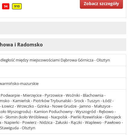
Zobacz szczegóły
94
910
tochowa i Radomsko
st odległość między miejscowościami Dąbrowa Górnicza - Olsztyn
 - warmińsko-mazurskie
Podwarpie - Mierzęcice - Pyrzowice - Woźniki - Blachownia -
ko - Kamieńsk - Piotrków Trybunalski - Srock - Tuszyn - Łódź -
- Łowicz - Wrzeczko - Gzinka - Nowe Grudze - Jamno - Małszyce -
 (koło Wyszogrodu) - Kamion Poduchowny - Wyszogród - Rębowo -
i - Słomin (koło Wróblewa) - Nacpolsk - Pieńki Rzewińskie - Glinojeck
- Napierki - Powierz - Nidzica - Załuski - Rączki - Waplewo - Pawłowo -
 Stawiguda - Olsztyn