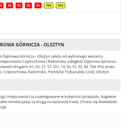
4
50
51
92
94
704
910
ROWA GÓRNICZA - OLSZTYN
 Dąbrowa Górnicza - Olsztyn zależy od wybranego wariantu
4 i miejscowości Częstochowa i Radomsko odległość Dąbrowa Górnicza -
dzi drogami: A1, A2, S1, S7, S51, 14, 50, 51, 92, 94, 704, 910, przez
c, Częstochowa, Radomsko, Piotrków Trybunalski, Łódź, Olsztyn.
ogi i miejscowości są uszeregowane w kolejności przejazdu. Najpierw
jakie miniesz jadąc tą drogą na wybranej trasie. Chcesz się dowiedzieć
cję.