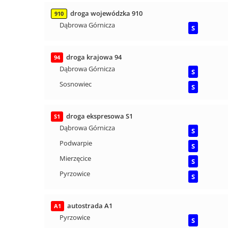
droga wojewódzka 910
910
Dąbrowa Górnicza
S
droga krajowa 94
94
Dąbrowa Górnicza
S
Sosnowiec
S
droga ekspresowa S1
S1
Dąbrowa Górnicza
S
Podwarpie
S
Mierzęcice
S
Pyrzowice
S
autostrada A1
A1
Pyrzowice
S