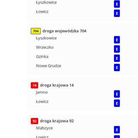
Łyszkowice
E
Łowicz
E
droga wojewódzka 704
704
Łyszkowice
E
Wrzeczko
E
Gzinka
E
Nowe Grudze
E
droga krajowa 14
14
Jamno
E
Łowicz
E
droga krajowa 92
92
Małszyce
E
Łowicz