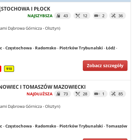
CZĘSTOCHOWA I PŁOCK
NAJSZYBSZA
43
12
2
36
ami Dąbrowa Górnicza - Olsztyn)
c
-
Częstochowa
-
Radomsko
-
Piotrków Trybunalski
-
Łódź
-
Zobacz szczegóły
910
OSNOWIEC I TOMASZÓW MAZOWIECKI
NAJDŁUŻSZA
73
28
1
85
ami Dąbrowa Górnicza - Olsztyn)
c
-
Częstochowa
-
Radomsko
-
Piotrków Trybunalski
-
Tomaszów