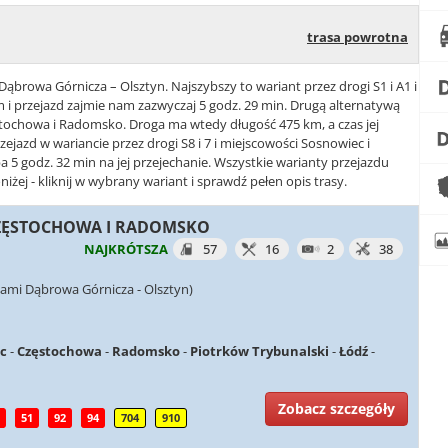
trasa powrotna
Dąbrowa Górnicza – Olsztyn. Najszybszy to wariant przez drogi S1 i A1 i
 i przejazd zajmie nam zazwyczaj 5 godz. 29 min. Drugą alternatywą
zęstochowa i Radomsko. Droga ma wtedy długość 475 km, a czas jej
zejazd w wariancie przez drogi S8 i 7 i miejscowości Sosnowiec i
5 godz. 32 min na jej przejechanie. Wszystkie warianty przejazdu
ej - kliknij w wybrany wariant i sprawdź pełen opis trasy.
 CZĘSTOCHOWA I RADOMSKO
NAJKRÓTSZA
57
16
2
38
ami Dąbrowa Górnicza - Olsztyn)
c
-
Częstochowa
-
Radomsko
-
Piotrków Trybunalski
-
Łódź
-
Zobacz szczegóły
51
92
94
704
910