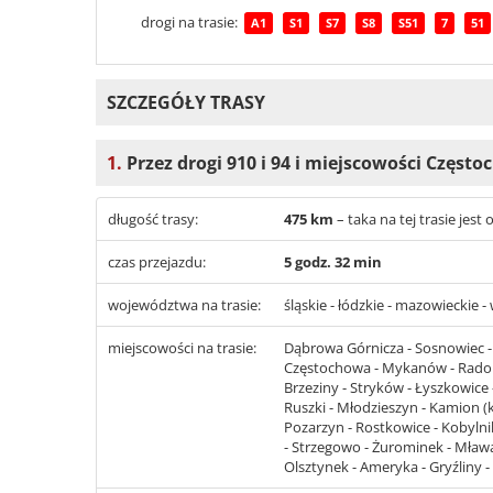
drogi na trasie:
A1
S1
S7
S8
S51
7
51
SZCZEGÓŁY TRASY
1.
Przez drogi 910 i 94 i miejscowości Częs
długość trasy:
475 km
– taka na tej trasie je
czas przejazdu:
5 godz. 32 min
województwa na trasie:
śląskie - łódzkie - mazowieckie
miejscowości na trasie:
Dąbrowa Górnicza - Sosnowiec - 
Częstochowa - Mykanów - Radoms
Brzeziny - Stryków - Łyszkowice 
Ruszki - Młodzieszyn - Kamion
Pozarzyn - Rostkowice - Kobylnik
- Strzegowo - Żurominek - Mława 
Olsztynek - Ameryka - Gryźliny -