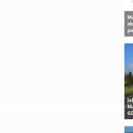
Ma
ek
po
Ja
Ma
G