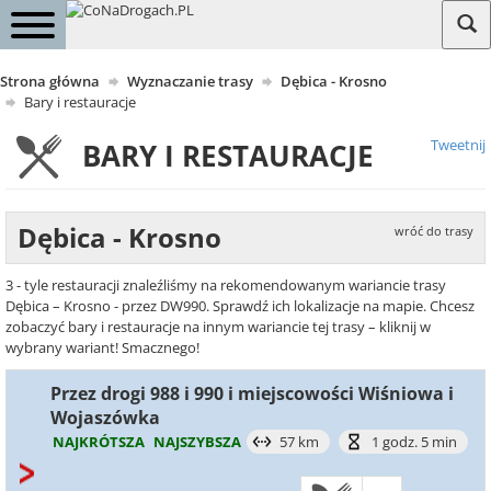
Strona główna
Wyznaczanie trasy
Dębica - Krosno
Bary i restauracje
Tweetnij
BARY I RESTAURACJE
Dębica - Krosno
wróć do trasy
3 - tyle restauracji znaleźliśmy na rekomendowanym wariancie trasy
Dębica – Krosno - przez DW990. Sprawdź ich lokalizacje na mapie. Chcesz
zobaczyć bary i restauracje na innym wariancie tej trasy – kliknij w
wybrany wariant! Smacznego!
Przez drogi 988 i 990 i miejscowości Wiśniowa i
Wojaszówka
NAJKRÓTSZA
NAJSZYBSZA
57 km
1 godz. 5 min