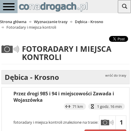
Strona główna
Wyznaczanie trasy
Dębica - Krosno
Fotoradary i miejsca kontroli
FOTORADARY I MIEJSCA
KONTROLI
Dębica - Krosno
wróć do trasy
Przez drogi 985 i 94 i miejscowości Zawada i
Wojaszówka
71 km
1 godz. 16 min
1
fotoradary i miejsca kontroli znalezione na trasie: