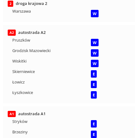
droga krajowa 2
2
Warszawa
W
autostrada A2
A2
Pruszków
W
Grodzisk Mazowiecki
W
Wiskitki
W
Skierniewice
E
Łowicz
E
Łyszkowice
E
autostrada A1
A1
Stryków
E
Brzeziny
E