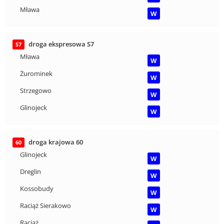
Mława
W
droga ekspresowa S7
S7
Mława
W
Żurominek
W
Strzegowo
W
Glinojeck
W
droga krajowa 60
60
Glinojeck
W
Dreglin
W
Kossobudy
W
Raciąż Sierakowo
W
Raciąż