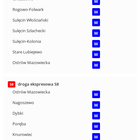
W
Rogowo-Folwark
W
Sulęcin Włościański
W
Sulęcin Szlachecki
W
Sulęcin-Kolonia
W
Stare Lubiejewo
W
Ostrów Mazowiecka
W
droga ekspresowa S8
S8
Ostrów Mazowiecka
W
Nagoszewo
W
Dybki
W
Poręba
W
Knurowiec
W