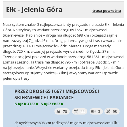
Ełk - Jelenia Góra
trasa powrotna
Nasz system znalazł 3 najlepsze warianty przejazdu na trasie Ełk – Jelenia
Góra. Najszybszy to wariant przez drogi 65 i 667 i miejscowości
Skierniewice i Pabianice – droga ma długość 698 km i przejazd zajmie
nam zazwyczaj 7 godz. 46 min. Drugą alternatywą jest trasa w wariancie
przez drogi 16 i 63 i miejscowości Łódź i Sieradz. Droga ma wtedy
długość 720 km, a czas jej przejazdu wynosi średnio 8 godz. 37 min.
Trzecią opcją jest przejazd w wariancie przez drogi 58 i S61 i miejscowości
Łomża i Leszno. Ta trasa ma długość 796 km i potrzeba 8 godz. 57 min
na jej przejechanie. Wszystkie warianty przejazdu trasy Ełk – Jelenia Góra
szczegółowo opisujemy poniżej - kliknij w wybrany wariant i sprawdź
pełen opis trasy.
PRZEZ DROGI 65 I 667 I MIEJSCOWOŚCI
SKIERNIEWICE I PABIANICE
NAJKRÓTSZA
NAJSZYBSZA
70
44
3
93
długość trasy:
698 km
(odległość między miejscowościami Ełk -