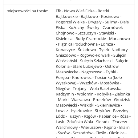
miejscowości na trasie:
Ełk - Nowa Wieś Ełcka - Rostki
Bajtkowskie - Bajtkowo - Kosinowo -
Pogorzel Wielka - Drygały - Sulimy - Biała
Piska - Kożuchy - Świdry - Czarnówek -
Chojnowo - Szczuczyn - Stawiski -
Kisielnica - Budy Czarnockie - Marianowo
- Piątnica Poduchowna - Łomża -
Konarzyce - Śniadowo - Tyszki-Nadbory -
Gniazdowo - Rogowo-Folwark - Sulęcin
Włościański - Sulęcin Szlachecki - Sulęcin-
Kolonia - Stare Lubiejewo - Ostrów
Mazowiecka - Nagoszewo - Dybki -
Poręba - Knurowiec - Trzcianka (koło
Wyszkowa) - Wyszków - Mostówka -
Niegów - Trojany - Wola Rasztowska -
Radzymin - Wołomin - Kobyłka - Zielonka
- Marki - Warszawa - Pruszków - Grodzisk
Mazowiecki - Wiskitki - Skierniewice -
Łowicz - Łyszkowice - Stryków - Brzeziny -
Łódź - Tuszyn - Rzgów - Pabianice - Róża -
Łask - Zduńska Wola - Sieradz - Złoczew -
Walichnowy - Wieruszów - Kępno - Bralin
- Syców - Szczodrów - Cieśle - Oleśnica -