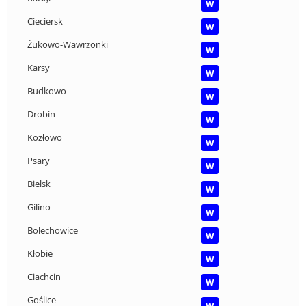
W
Cieciersk
W
Żukowo-Wawrzonki
W
Karsy
W
Budkowo
W
Drobin
W
Kozłowo
W
Psary
W
Bielsk
W
Gilino
W
Bolechowice
W
Kłobie
W
Ciachcin
W
Goślice
W