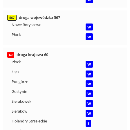
droga wojewódzka 567
567
Nowe Boryszewo
W
Płock
W
droga krajowa 60
60
Płock
W
Łąck
W
Podgórze
W
Gostynin
W
Sierakówek
W
Sieraków
W
Holendry Strzeleckie
E