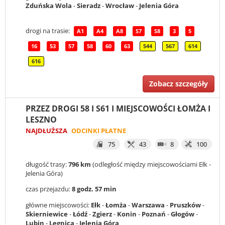
Zduńska Wola
-
Sieradz
-
Wrocław
-
Jelenia Góra
drogi na trasie:
A1
A4
A8
S7
S8
3
5
16
53
57
58
60
63
544
567
614
616
Zobacz szczegóły
PRZEZ DROGI 58 I S61 I MIEJSCOWOŚCI ŁOMŻA I
LESZNO
NAJDŁUŻSZA
ODCINKI PŁATNE
75
43
8
100
długość trasy:
796 km
(odległość między miejscowościami Ełk -
Jelenia Góra)
czas przejazdu:
8 godz. 57 min
główne miejscowości:
Ełk
-
Łomża
-
Warszawa
-
Pruszków
-
Skierniewice
-
Łódź
-
Zgierz
-
Konin
-
Poznań
-
Głogów
-
Lubin
-
Legnica
-
Jelenia Góra