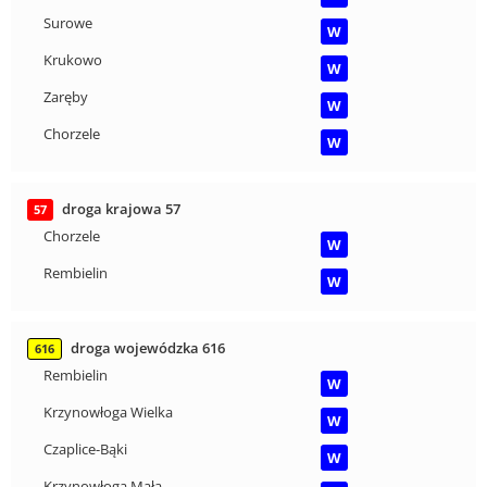
Surowe
W
Krukowo
W
Zaręby
W
Chorzele
W
droga krajowa 57
57
Chorzele
W
Rembielin
W
droga wojewódzka 616
616
Rembielin
W
Krzynowłoga Wielka
W
Czaplice-Bąki
W
Krzynowłoga Mała