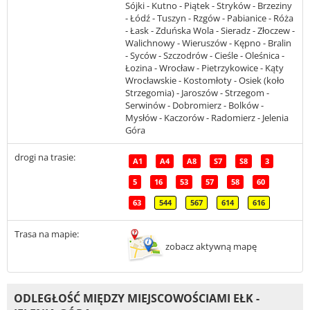
Sójki - Kutno - Piątek - Stryków - Brzeziny
- Łódź - Tuszyn - Rzgów - Pabianice - Róża
- Łask - Zduńska Wola - Sieradz - Złoczew -
Walichnowy - Wieruszów - Kępno - Bralin
- Syców - Szczodrów - Cieśle - Oleśnica -
Łozina - Wrocław - Pietrzykowice - Kąty
Wrocławskie - Kostomłoty - Osiek (koło
Strzegomia) - Jaroszów - Strzegom -
Serwinów - Dobromierz - Bolków -
Mysłów - Kaczorów - Radomierz - Jelenia
Góra
drogi na trasie:
A1
A4
A8
S7
S8
3
5
16
53
57
58
60
63
544
567
614
616
Trasa na mapie:
zobacz aktywną mapę
ODLEGŁOŚĆ MIĘDZY MIEJSCOWOŚCIAMI EŁK -