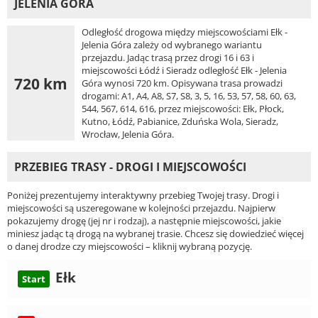
JELENIA GÓRA
Odległość drogowa między miejscowościami Ełk -
Jelenia Góra zależy od wybranego wariantu
przejazdu. Jadąc trasą przez drogi 16 i 63 i
miejscowości Łódź i Sieradz odległość Ełk - Jelenia
720 km
Góra wynosi 720 km. Opisywana trasa prowadzi
drogami: A1, A4, A8, S7, S8, 3, 5, 16, 53, 57, 58, 60, 63,
544, 567, 614, 616, przez miejscowości: Ełk, Płock,
Kutno, Łódź, Pabianice, Zduńska Wola, Sieradz,
Wrocław, Jelenia Góra.
PRZEBIEG TRASY - DROGI I MIEJSCOWOŚCI
Poniżej prezentujemy interaktywny przebieg Twojej trasy. Drogi i
miejscowości są uszeregowane w kolejności przejazdu. Najpierw
pokazujemy drogę (jej nr i rodzaj), a następnie miejscowości, jakie
miniesz jadąc tą drogą na wybranej trasie. Chcesz się dowiedzieć więcej
o danej drodze czy miejscowości – kliknij wybraną pozycję.
Ełk
Start