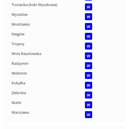
Trzcianka (koło Wyszkowa)
W
Wyszków
W
Mostówka
W
Niegów
W
Trojany
W
Wola Rasztowska
W
Radzymin
W
Wołomin
W
Kobyłka
W
Zielonka
W
Marki
W
Warszawa
W