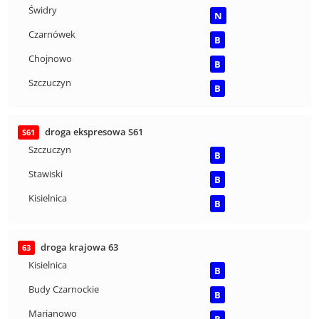
Świdry
N
Czarnówek
B
Chojnowo
B
Szczuczyn
B
droga ekspresowa S61
S61
Szczuczyn
B
Stawiski
B
Kisielnica
B
droga krajowa 63
63
Kisielnica
B
Budy Czarnockie
B
Marianowo