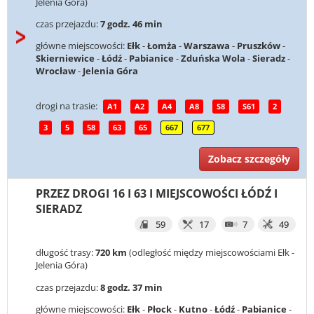
Jelenia Góra)
czas przejazdu:
7 godz. 46 min
główne miejscowości:
Ełk
-
Łomża
-
Warszawa
-
Pruszków
-
Skierniewice
-
Łódź
-
Pabianice
-
Zduńska Wola
-
Sieradz
-
Wrocław
-
Jelenia Góra
drogi na trasie:
A1
A2
A4
A8
S8
S61
2
3
5
58
63
65
667
677
Zobacz szczegóły
PRZEZ DROGI 16 I 63 I MIEJSCOWOŚCI ŁÓDŹ I
SIERADZ
59
17
7
49
długość trasy:
720 km
(odległość między miejscowościami Ełk -
Jelenia Góra)
czas przejazdu:
8 godz. 37 min
główne miejscowości:
Ełk
-
Płock
-
Kutno
-
Łódź
-
Pabianice
-