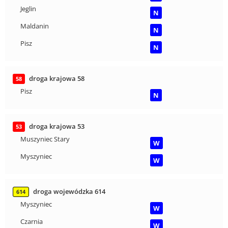
Jeglin
N
Maldanin
N
Pisz
N
droga krajowa 58
58
Pisz
N
droga krajowa 53
53
Muszyniec Stary
W
Myszyniec
W
droga wojewódzka 614
614
Myszyniec
W
Czarnia
W