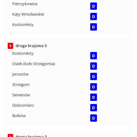
Pietrzykowice
D
Kąty Wrocławskie
D
Kostomłoty
D
droga krajowa 5
5
Kostomłoty
D
Osiek (koło Strzegomia)
D
Jaroszów
D
Strzegom
D
Serwinów
D
Dobromierz
D
Bolków
D
droga krajowa 3