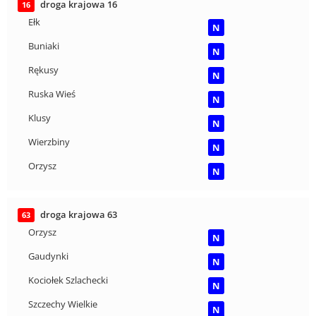
droga krajowa 16
16
Ełk
N
Buniaki
N
Rękusy
N
Ruska Wieś
N
Klusy
N
Wierzbiny
N
Orzysz
N
droga krajowa 63
63
Orzysz
N
Gaudynki
N
Kociołek Szlachecki
N
Szczechy Wielkie
N