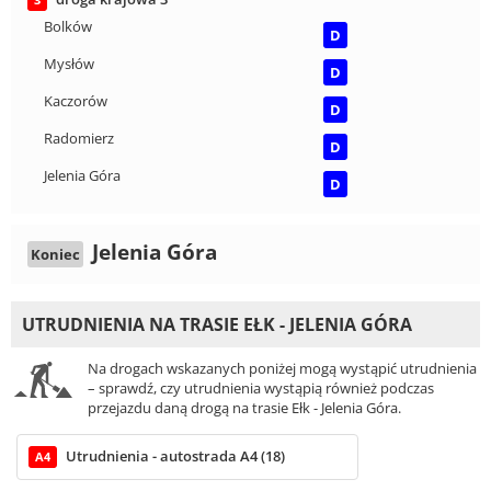
3
Bolków
D
Mysłów
D
Kaczorów
D
Radomierz
D
Jelenia Góra
D
Jelenia Góra
Koniec
UTRUDNIENIA NA TRASIE EŁK - JELENIA GÓRA
Na drogach wskazanych poniżej mogą wystąpić utrudnienia
– sprawdź, czy utrudnienia wystąpią również podczas
przejazdu daną drogą na trasie Ełk - Jelenia Góra.
Utrudnienia - autostrada A4 (18)
A4