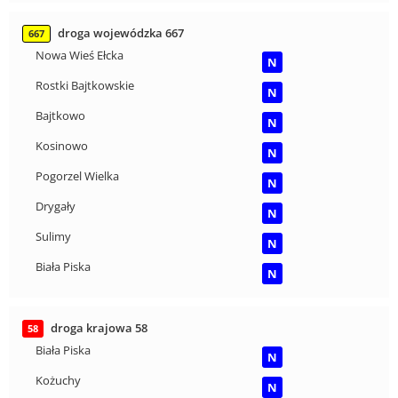
droga wojewódzka 667
667
Nowa Wieś Ełcka
N
Rostki Bajtkowskie
N
Bajtkowo
N
Kosinowo
N
Pogorzel Wielka
N
Drygały
N
Sulimy
N
Biała Piska
N
droga krajowa 58
58
Biała Piska
N
Kożuchy
N