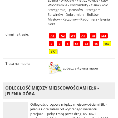
Łozina - Wrocław - Pietrzykowice - Kąty
Wrocławskie - Kostomłoty - Osiek (koło
Strzegomia) - Jaroszów - Strzegom -
Serwinów - Dobromierz - Bolków -
Mysłów - Kaczorów - Radomierz - Jelenia
Góra
drogi na trasie:
A1
A2
A4
A8
S8
S61
2
3
5
58
63
65
667
677
Trasa na mapie:
zobacz aktywną mapę
ODLEGŁOŚĆ MIĘDZY MIEJSCOWOŚCIAMI EŁK -
JELENIA GÓRA
Odległość drogowa między miejscowościami Ełk -
Jelenia Góra zależy od wybranego wariantu
przejazdu. Jadąc trasą przez drogi 65 i 667 i