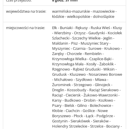
czas przejazdu:
8 godz. 37 min
województwa na trasie:
warmińsko-mazurskie - mazowieckie -
łódzkie - wielkopolskie - dolnośląskie
miejscowości na trasie:
Ełk - Buniaki - Rękusy - Ruska Wieś - Klusy
- Wierzbiny - Orzysz - Gaudynki - Kociołek
Szlachecki - Szczechy Wielkie - Jeglin -
Maldanin - Pisz - Muszyniec Stary -
Myszyniec - Czarnia - Surowe - Krukowo -
Zaręby - Chorzele - Rembielin -
Krzynowłoga Wielka - Czaplice-Bąki -
Krzynowłoga Mała - Kosiły - Żaboklik -
Rzęgnowo - Rąbież Gruduski - Wiksin -
Grudusk - Kluszewo - Nosarzewo Borowe
- Michałowo - Szydłowo - Mława -
Żurominek - Strzegowo - Glinojeck -
Dreglin - Kossobudy - Raciąż Sierakowo -
Raciąż - Cieciersk - Żukowo-Wawrzonki -
Karsy - Budkowo - Drobin - Kozłowo -
Psary - Bielsk - Gilino - Bolechowice -
Kłobie - Ciachcin - Goślice - Nowe
Boryszewo - Płock - Łąck - Podgórze -
Gostynin - Sierakówek - Sieraków -
Holendry Strzeleckie - Strzelce - Bociany -