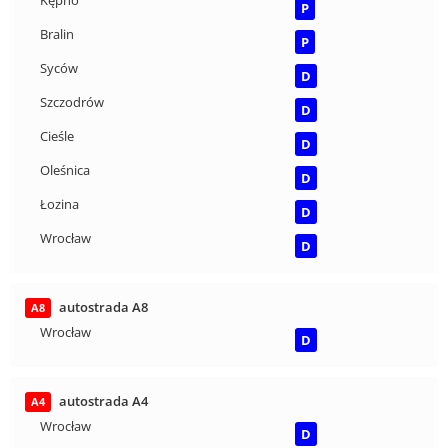
Kępno
P
Bralin
P
Syców
D
Szczodrów
D
Cieśle
D
Oleśnica
D
Łozina
D
Wrocław
D
autostrada A8
A8
Wrocław
D
autostrada A4
A4
Wrocław
D