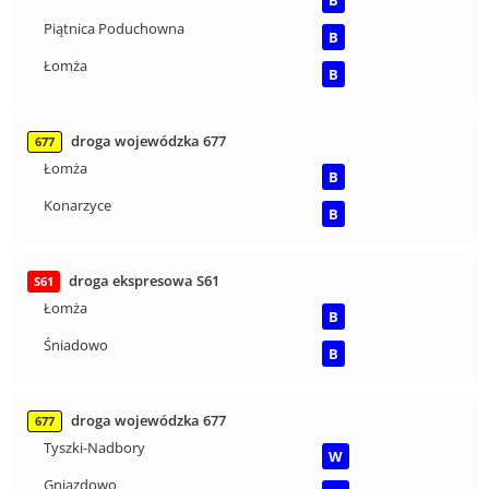
B
Piątnica Poduchowna
B
Łomża
B
droga wojewódzka 677
677
Łomża
B
Konarzyce
B
droga ekspresowa S61
S61
Łomża
B
Śniadowo
B
droga wojewódzka 677
677
Tyszki-Nadbory
W
Gniazdowo