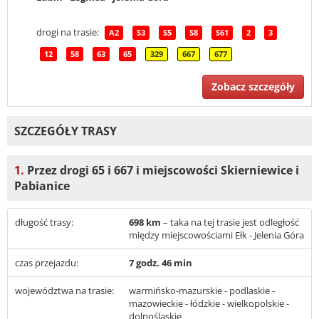
drogi na trasie:
A2
S3
S5
S8
S61
2
3
12
58
63
65
329
667
677
Zobacz szczegóły
SZCZEGÓŁY TRASY
1.
Przez drogi 65 i 667 i miejscowości Skierniewice i
Pabianice
długość trasy:
698 km
– taka na tej trasie jest odległość
między miejscowościami Ełk - Jelenia Góra
czas przejazdu:
7 godz. 46 min
województwa na trasie:
warmińsko-mazurskie - podlaskie -
mazowieckie - łódzkie - wielkopolskie -
dolnośląskie