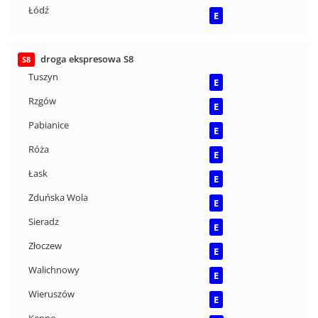
Łódź
E
droga ekspresowa S8
S8
Tuszyn
E
Rzgów
E
Pabianice
E
Róża
E
Łask
E
Zduńska Wola
E
Sieradz
E
Złoczew
E
Walichnowy
E
Wieruszów
E