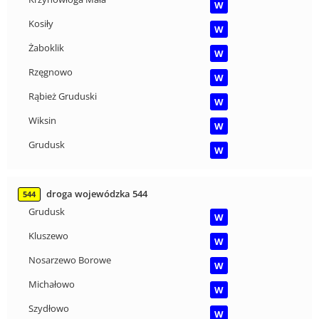
W
Kosiły
W
Żaboklik
W
Rzęgnowo
W
Rąbież Gruduski
W
Wiksin
W
Grudusk
W
droga wojewódzka 544
544
Grudusk
W
Kluszewo
W
Nosarzewo Borowe
W
Michałowo
W
Szydłowo
W