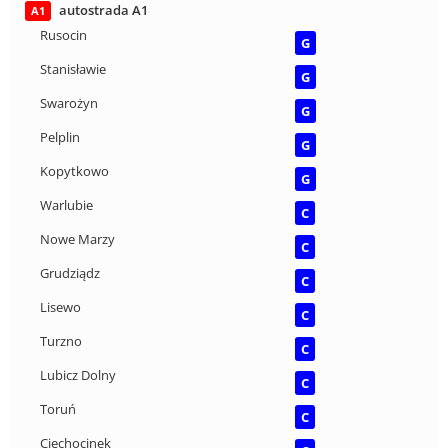
autostrada A1
A1
Rusocin
G
Stanisławie
G
Swarożyn
G
Pelplin
G
Kopytkowo
G
Warlubie
C
Nowe Marzy
C
Grudziądz
C
Lisewo
C
Turzno
C
Lubicz Dolny
C
Toruń
C
Ciechocinek