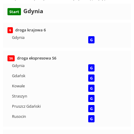
Gdynia
Start
droga krajowa 6
6
Gdynia
G
droga ekspresowa S6
S6
Gdynia
G
Gdańsk
G
Kowale
G
Straszyn
G
Pruszcz Gdański
G
Rusocin
G