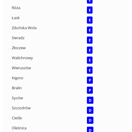
Róża
E
Łask
E
Zduńska Wola
E
Sieradz
E
Złoczew
E
Walichnowy
E
Wieruszów
E
Kępno
P
Bralin
P
Syców
D
Szczodrów
D
Cieśle
D
Oleśnica
D