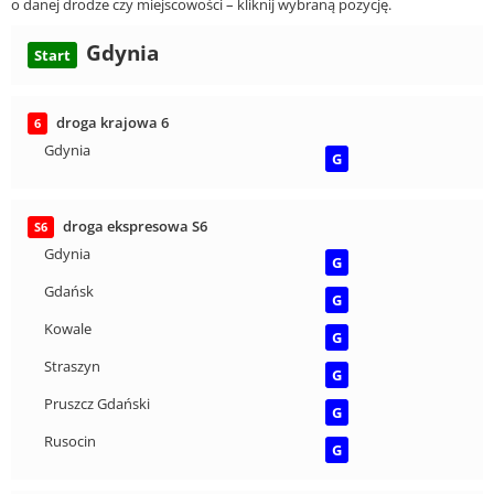
o danej drodze czy miejscowości – kliknij wybraną pozycję.
Gdynia
Start
droga krajowa 6
6
Gdynia
G
droga ekspresowa S6
S6
Gdynia
G
Gdańsk
G
Kowale
G
Straszyn
G
Pruszcz Gdański
G
Rusocin
G