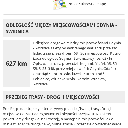
zobacz aktywną mapę
ODLEGŁOŚĆ MIĘDZY MIEJSCOWOŚCIAMI GDYNIA -
ŚWIDNICA
Odległość drogowa między miejscowościami Gdynia
- Świdnica zależy od wybranego wariantu przejazdu.
Jadąc trasą przez drogi 468 i S6 i miejscowości Kutno i
Łódź odległość Gdynia - Świdnica wynosi 627 km.
627 km
Opisywana trasa prowadzi drogami: A1, A4, A8, S6,
S8, 6, 35, 348, przez miejscowości: Gdynia, Gdańsk,
Grudziądz, Toruń, Włocławek, Kutno, Łódź,
Pabianice, Zduńska Wola, Sieradz, Wrocław,
Świdnica.
PRZEBIEG TRASY - DROGI I MIEJSCOWOŚCI
Poniżej prezentujemy interaktywny przebieg Twojej trasy. Drogi i
miejscowości są uszeregowane w kolejności przejazdu. Najpierw
pokazujemy drogę (jej nr i rodzaj), a następnie miejscowości, jakie
miniesz jadąc tą drogą na wybranej trasie. Chcesz się dowiedzieć więcej