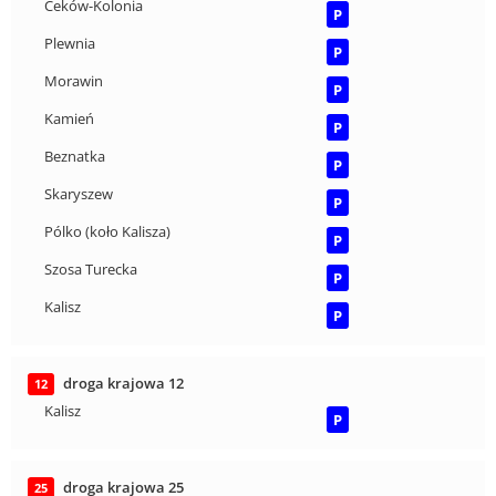
Ceków-Kolonia
P
Plewnia
P
Morawin
P
Kamień
P
Beznatka
P
Skaryszew
P
Pólko (koło Kalisza)
P
Szosa Turecka
P
Kalisz
P
droga krajowa 12
12
Kalisz
P
droga krajowa 25
25