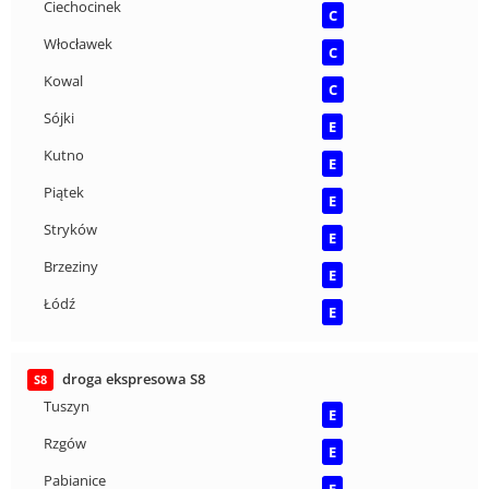
Ciechocinek
C
Włocławek
C
Kowal
C
Sójki
E
Kutno
E
Piątek
E
Stryków
E
Brzeziny
E
Łódź
E
droga ekspresowa S8
S8
Tuszyn
E
Rzgów
E
Pabianice
E