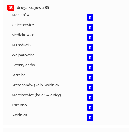
droga krajowa 35
35
Małuszów
D
Gniechowice
D
Siedlakowice
D
Mirosławice
D
Wojnarowice
D
Tworzyjanów
D
Strzelce
D
Szczepanów (koło Świdnicy)
D
Marcinowice (koło Świdnicy)
D
Pszenno
D
Świdnica
D