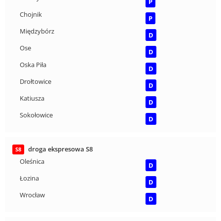
P
Chojnik
P
Międzybórz
D
Ose
D
Oska Piła
D
Drołtowice
D
Katiusza
D
Sokołowice
D
droga ekspresowa S8
S8
Oleśnica
D
Łozina
D
Wrocław
D