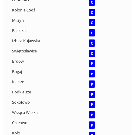
C
Kolonia Łódź
C
Milżyn
C
Pasieka
C
Izbica Kujawska
C
Swiętosławice
C
Brdów
P
Bugaj
P
Kiejsze
P
Podkiejsze
P
Sokołowo
P
Wrząca Wielka
P
Czołowo
P
Koło