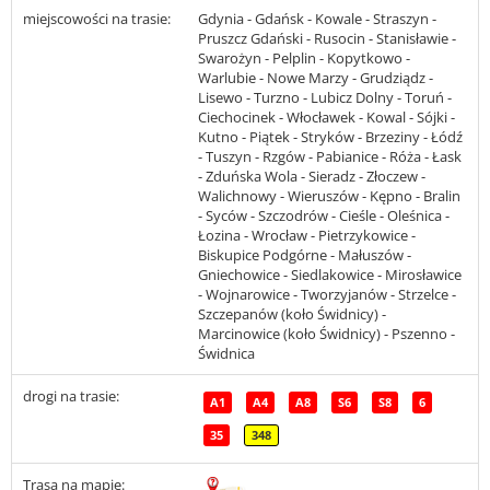
miejscowości na trasie:
Gdynia - Gdańsk - Kowale - Straszyn -
Pruszcz Gdański - Rusocin - Stanisławie -
Swarożyn - Pelplin - Kopytkowo -
Warlubie - Nowe Marzy - Grudziądz -
Lisewo - Turzno - Lubicz Dolny - Toruń -
Ciechocinek - Włocławek - Kowal - Sójki -
Kutno - Piątek - Stryków - Brzeziny - Łódź
- Tuszyn - Rzgów - Pabianice - Róża - Łask
- Zduńska Wola - Sieradz - Złoczew -
Walichnowy - Wieruszów - Kępno - Bralin
- Syców - Szczodrów - Cieśle - Oleśnica -
Łozina - Wrocław - Pietrzykowice -
Biskupice Podgórne - Małuszów -
Gniechowice - Siedlakowice - Mirosławice
- Wojnarowice - Tworzyjanów - Strzelce -
Szczepanów (koło Świdnicy) -
Marcinowice (koło Świdnicy) - Pszenno -
Świdnica
drogi na trasie:
A1
A4
A8
S6
S8
6
35
348
Trasa na mapie: