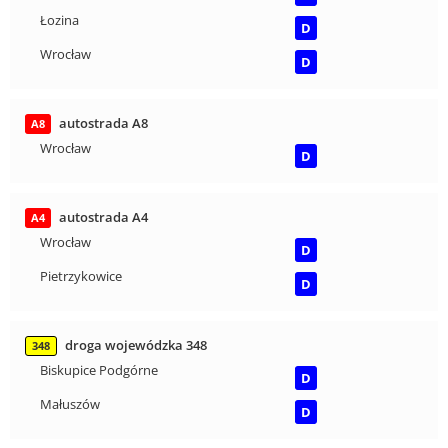
Łozina
D
Wrocław
D
autostrada A8
A8
Wrocław
D
autostrada A4
A4
Wrocław
D
Pietrzykowice
D
droga wojewódzka 348
348
Biskupice Podgórne
D
Małuszów
D