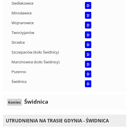
Siedlakowice
D
Mirosławice
D
Wojnarowice
D
Tworzyjanów
D
Strzelce
D
Szczepanów (koło Świdnicy)
D
Marcinowice (koło Świdnicy)
D
Pszenno
D
Świdnica
D
Świdnica
Koniec
UTRUDNIENIA NA TRASIE GDYNIA - ŚWIDNICA