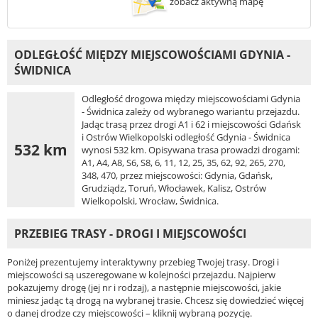
zobacz aktywną mapę
ODLEGŁOŚĆ MIĘDZY MIEJSCOWOŚCIAMI GDYNIA -
ŚWIDNICA
Odległość drogowa między miejscowościami Gdynia
- Świdnica zależy od wybranego wariantu przejazdu.
Jadąc trasą przez drogi A1 i 62 i miejscowości Gdańsk
i Ostrów Wielkopolski odległość Gdynia - Świdnica
532 km
wynosi 532 km. Opisywana trasa prowadzi drogami:
A1, A4, A8, S6, S8, 6, 11, 12, 25, 35, 62, 92, 265, 270,
348, 470, przez miejscowości: Gdynia, Gdańsk,
Grudziądz, Toruń, Włocławek, Kalisz, Ostrów
Wielkopolski, Wrocław, Świdnica.
PRZEBIEG TRASY - DROGI I MIEJSCOWOŚCI
Poniżej prezentujemy interaktywny przebieg Twojej trasy. Drogi i
miejscowości są uszeregowane w kolejności przejazdu. Najpierw
pokazujemy drogę (jej nr i rodzaj), a następnie miejscowości, jakie
miniesz jadąc tą drogą na wybranej trasie. Chcesz się dowiedzieć więcej
o danej drodze czy miejscowości – kliknij wybraną pozycję.