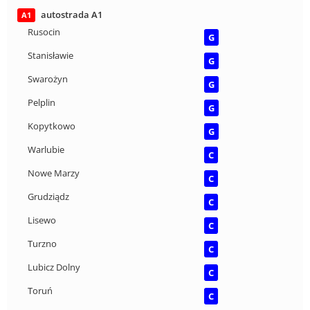
autostrada A1
A1
Rusocin
G
Stanisławie
G
Swarożyn
G
Pelplin
G
Kopytkowo
G
Warlubie
C
Nowe Marzy
C
Grudziądz
C
Lisewo
C
Turzno
C
Lubicz Dolny
C
Toruń
C