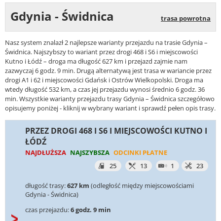
Gdynia - Świdnica
trasa powrotna
Nasz system znalazł 2 najlepsze warianty przejazdu na trasie Gdynia –
Świdnica. Najszybszy to wariant przez drogi 468 i S6 i miejscowości
Kutno i Łódź – droga ma długość 627 km i przejazd zajmie nam
zazwyczaj 6 godz. 9 min. Drugą alternatywą jest trasa w wariancie przez
drogi A1 i 62 i miejscowości Gdańsk i Ostrów Wielkopolski. Droga ma
wtedy długość 532 km, a czas jej przejazdu wynosi średnio 6 godz. 36
min. Wszystkie warianty przejazdu trasy Gdynia – Świdnica szczegółowo
opisujemy poniżej - kliknij w wybrany wariant i sprawdź pełen opis trasy.
PRZEZ DROGI 468 I S6 I MIEJSCOWOŚCI KUTNO I
ŁÓDŹ
NAJDŁUŻSZA
NAJSZYBSZA
ODCINKI PŁATNE
25
13
1
23
długość trasy:
627 km
(odległość między miejscowościami
Gdynia - Świdnica)
czas przejazdu:
6 godz. 9 min