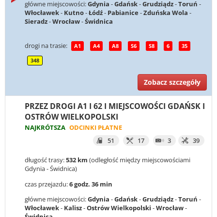
główne miejscowości:
Gdynia
-
Gdańsk
-
Grudziądz
-
Toruń
-
Włocławek
-
Kutno
-
Łódź
-
Pabianice
-
Zduńska Wola
-
Sieradz
-
Wrocław
-
Świdnica
drogi na trasie:
A1
A4
A8
S6
S8
6
35
348
Zobacz szczegóły
PRZEZ DROGI A1 I 62 I MIEJSCOWOŚCI GDAŃSK I
OSTRÓW WIELKOPOLSKI
NAJKRÓTSZA
ODCINKI PŁATNE
51
17
3
39
długość trasy:
532 km
(odległość między miejscowościami
Gdynia - Świdnica)
czas przejazdu:
6 godz. 36 min
główne miejscowości:
Gdynia
-
Gdańsk
-
Grudziądz
-
Toruń
-
Włocławek
-
Kalisz
-
Ostrów Wielkopolski
-
Wrocław
-
Świdnica