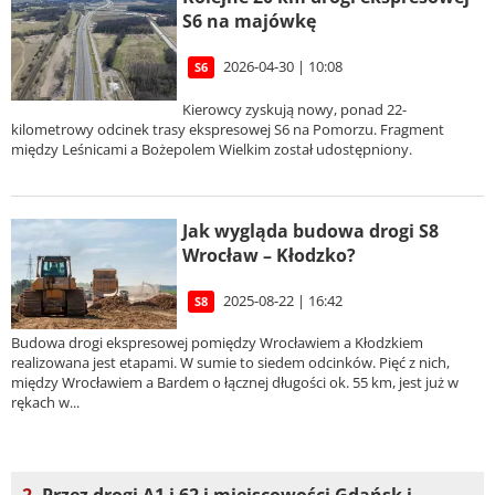
S6 na majówkę
2026-04-30 | 10:08
S6
Kierowcy zyskują nowy, ponad 22-
kilometrowy odcinek trasy ekspresowej S6 na Pomorzu. Fragment
między Leśnicami a Bożepolem Wielkim został udostępniony.
Jak wygląda budowa drogi S8
Wrocław – Kłodzko?
2025-08-22 | 16:42
S8
Budowa drogi ekspresowej pomiędzy Wrocławiem a Kłodzkiem
realizowana jest etapami. W sumie to siedem odcinków. Pięć z nich,
między Wrocławiem a Bardem o łącznej długości ok. 55 km, jest już w
rękach w...
2.
Przez drogi A1 i 62 i miejscowości Gdańsk i