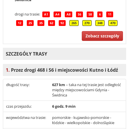
drogi na trasie:
A1
A4
A8
S6
S8
6
11
12
25
35
62
92
265
270
348
470
Zobacz szczegóły
SZCZEGÓŁY TRASY
1.
Przez drogi 468 i S6 i miejscowości Kutno i Łódź
długość trasy:
627 km
– taka na tej trasie jest odległość
między miejscowościami Gdynia -
Świdnica
czas przejazdu:
6 godz. 9 min
województwa na trasie:
pomorskie - kujawsko-pomorskie -
łódzkie - wielkopolskie - dolnośląskie