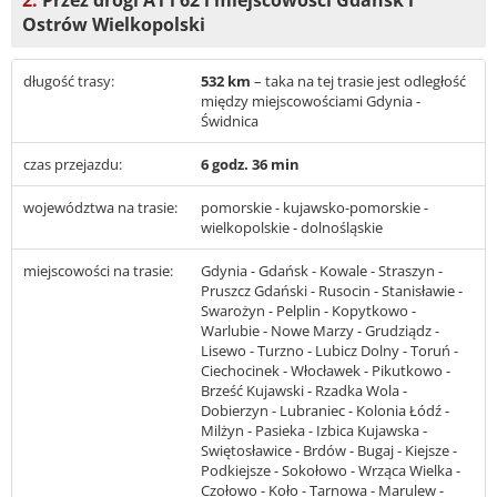
Ostrów Wielkopolski
długość trasy:
532 km
– taka na tej trasie jest odległość
między miejscowościami Gdynia -
Świdnica
czas przejazdu:
6 godz. 36 min
województwa na trasie:
pomorskie - kujawsko-pomorskie -
wielkopolskie - dolnośląskie
miejscowości na trasie:
Gdynia - Gdańsk - Kowale - Straszyn -
Pruszcz Gdański - Rusocin - Stanisławie -
Swarożyn - Pelplin - Kopytkowo -
Warlubie - Nowe Marzy - Grudziądz -
Lisewo - Turzno - Lubicz Dolny - Toruń -
Ciechocinek - Włocławek - Pikutkowo -
Brześć Kujawski - Rzadka Wola -
Dobierzyn - Lubraniec - Kolonia Łódź -
Milżyn - Pasieka - Izbica Kujawska -
Swiętosławice - Brdów - Bugaj - Kiejsze -
Podkiejsze - Sokołowo - Wrząca Wielka -
Czołowo - Koło - Tarnowa - Marulew -