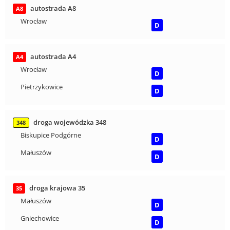
autostrada A8
A8
Wrocław
D
autostrada A4
A4
Wrocław
D
Pietrzykowice
D
droga wojewódzka 348
348
Biskupice Podgórne
D
Małuszów
D
droga krajowa 35
35
Małuszów
D
Gniechowice
D