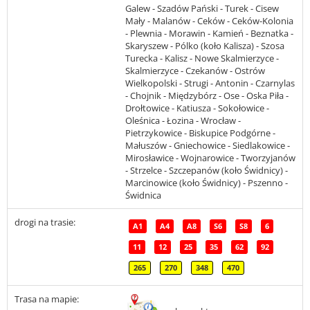
Galew - Szadów Pański - Turek - Cisew
Mały - Malanów - Ceków - Ceków-Kolonia
- Plewnia - Morawin - Kamień - Beznatka -
Skaryszew - Pólko (koło Kalisza) - Szosa
Turecka - Kalisz - Nowe Skalmierzyce -
Skalmierzyce - Czekanów - Ostrów
Wielkopolski - Strugi - Antonin - Czarnylas
- Chojnik - Międzybórz - Ose - Oska Piła -
Drołtowice - Katiusza - Sokołowice -
Oleśnica - Łozina - Wrocław -
Pietrzykowice - Biskupice Podgórne -
Małuszów - Gniechowice - Siedlakowice -
Mirosławice - Wojnarowice - Tworzyjanów
- Strzelce - Szczepanów (koło Świdnicy) -
Marcinowice (koło Świdnicy) - Pszenno -
Świdnica
drogi na trasie:
A1
A4
A8
S6
S8
6
11
12
25
35
62
92
265
270
348
470
Trasa na mapie: