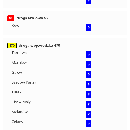
P
droga krajowa 92
92
Koło
P
droga wojewódzka 470
470
Tarnowa
P
Marulew
P
Galew
P
Szadów Pański
P
Turek
P
Cisew Mały
P
Malanów
P
Ceków
P