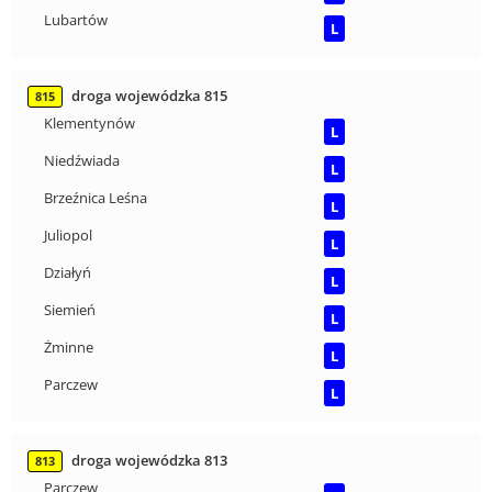
Lubartów
L
droga wojewódzka 815
815
Klementynów
L
Niedźwiada
L
Brzeźnica Leśna
L
Juliopol
L
Działyń
L
Siemień
L
Żminne
L
Parczew
L
droga wojewódzka 813
813
Parczew