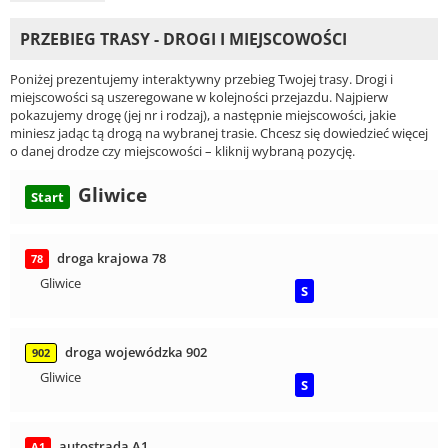
PRZEBIEG TRASY - DROGI I MIEJSCOWOŚCI
Poniżej prezentujemy interaktywny przebieg Twojej trasy. Drogi i
miejscowości są uszeregowane w kolejności przejazdu. Najpierw
pokazujemy drogę (jej nr i rodzaj), a następnie miejscowości, jakie
miniesz jadąc tą drogą na wybranej trasie. Chcesz się dowiedzieć więcej
o danej drodze czy miejscowości – kliknij wybraną pozycję.
Gliwice
Start
droga krajowa 78
78
Gliwice
S
droga wojewódzka 902
902
Gliwice
S
autostrada A1
A1