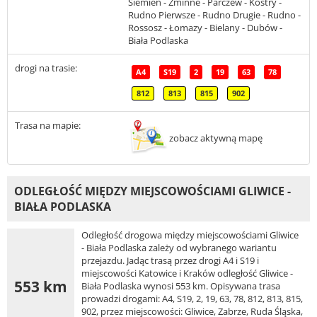
Siemień - Żminne - Parczew - Kostry -
Rudno Pierwsze - Rudno Drugie - Rudno -
Rossosz - Łomazy - Bielany - Dubów -
Biała Podlaska
drogi na trasie:
A4
S19
2
19
63
78
812
813
815
902
Trasa na mapie:
zobacz aktywną mapę
ODLEGŁOŚĆ MIĘDZY MIEJSCOWOŚCIAMI GLIWICE -
BIAŁA PODLASKA
Odległość drogowa między miejscowościami Gliwice
- Biała Podlaska zależy od wybranego wariantu
przejazdu. Jadąc trasą przez drogi A4 i S19 i
miejscowości Katowice i Kraków odległość Gliwice -
553 km
Biała Podlaska wynosi 553 km. Opisywana trasa
prowadzi drogami: A4, S19, 2, 19, 63, 78, 812, 813, 815,
902, przez miejscowości: Gliwice, Zabrze, Ruda Śląska,