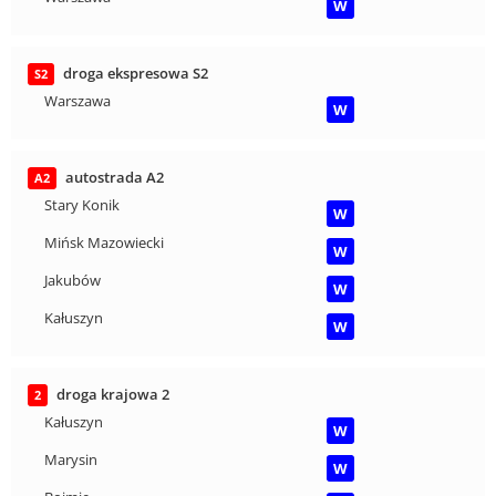
W
droga ekspresowa S2
S2
Warszawa
W
autostrada A2
A2
Stary Konik
W
Mińsk Mazowiecki
W
Jakubów
W
Kałuszyn
W
droga krajowa 2
2
Kałuszyn
W
Marysin
W