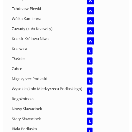
W
Tchórzew-Plewki
W
Wólka Kamienna
W
Zawady (koło Krzewicy)
W
Krzesk-Królowa Niwa
W
Krzewica
L
Tłuściec
L
Żabce
L
Międzyrzec Podlaski
L
Wysokie (koło Międzyrzeca Podlaskiego)
L
Rogoźniczka
L
Nowy Sławacinek
L
Stary Sławacinek
L
Biała Podlaska
L