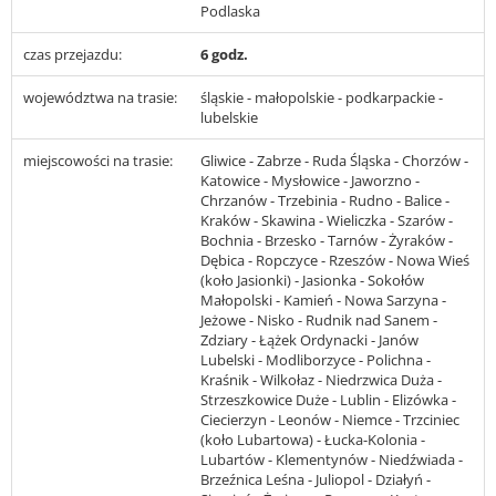
Podlaska
czas przejazdu:
6 godz.
województwa na trasie:
śląskie - małopolskie - podkarpackie -
lubelskie
miejscowości na trasie:
Gliwice - Zabrze - Ruda Śląska - Chorzów -
Katowice - Mysłowice - Jaworzno -
Chrzanów - Trzebinia - Rudno - Balice -
Kraków - Skawina - Wieliczka - Szarów -
Bochnia - Brzesko - Tarnów - Żyraków -
Dębica - Ropczyce - Rzeszów - Nowa Wieś
(koło Jasionki) - Jasionka - Sokołów
Małopolski - Kamień - Nowa Sarzyna -
Jeżowe - Nisko - Rudnik nad Sanem -
Zdziary - Łążek Ordynacki - Janów
Lubelski - Modliborzyce - Polichna -
Kraśnik - Wilkołaz - Niedrzwica Duża -
Strzeszkowice Duże - Lublin - Elizówka -
Ciecierzyn - Leonów - Niemce - Trzciniec
(koło Lubartowa) - Łucka-Kolonia -
Lubartów - Klementynów - Niedźwiada -
Brzeźnica Leśna - Juliopol - Działyń -