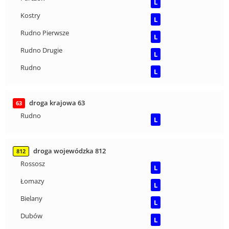
L
Kostry
L
Rudno Pierwsze
L
Rudno Drugie
L
Rudno
L
droga krajowa 63
63
Rudno
L
droga wojewódzka 812
812
Rossosz
L
Łomazy
L
Bielany
L
Dubów
L