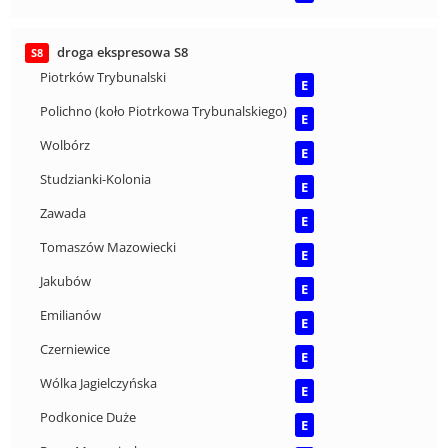
droga ekspresowa S8
S8
Piotrków Trybunalski
E
Polichno (koło Piotrkowa Trybunalskiego)
E
Wolbórz
E
Studzianki-Kolonia
E
Zawada
E
Tomaszów Mazowiecki
E
Jakubów
E
Emilianów
E
Czerniewice
E
Wólka Jagielczyńska
E
Podkonice Duże
E