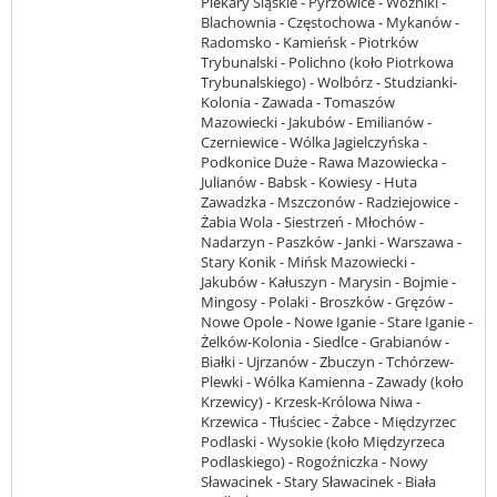
Piekary Śląskie - Pyrzowice - Woźniki -
Blachownia - Częstochowa - Mykanów -
Radomsko - Kamieńsk - Piotrków
Trybunalski - Polichno (koło Piotrkowa
Trybunalskiego) - Wolbórz - Studzianki-
Kolonia - Zawada - Tomaszów
Mazowiecki - Jakubów - Emilianów -
Czerniewice - Wólka Jagielczyńska -
Podkonice Duże - Rawa Mazowiecka -
Julianów - Babsk - Kowiesy - Huta
Zawadzka - Mszczonów - Radziejowice -
Żabia Wola - Siestrzeń - Młochów -
Nadarzyn - Paszków - Janki - Warszawa -
Stary Konik - Mińsk Mazowiecki -
Jakubów - Kałuszyn - Marysin - Bojmie -
Mingosy - Polaki - Broszków - Gręzów -
Nowe Opole - Nowe Iganie - Stare Iganie -
Żelków-Kolonia - Siedlce - Grabianów -
Białki - Ujrzanów - Zbuczyn - Tchórzew-
Plewki - Wólka Kamienna - Zawady (koło
Krzewicy) - Krzesk-Królowa Niwa -
Krzewica - Tłuściec - Żabce - Międzyrzec
Podlaski - Wysokie (koło Międzyrzeca
Podlaskiego) - Rogoźniczka - Nowy
Sławacinek - Stary Sławacinek - Biała