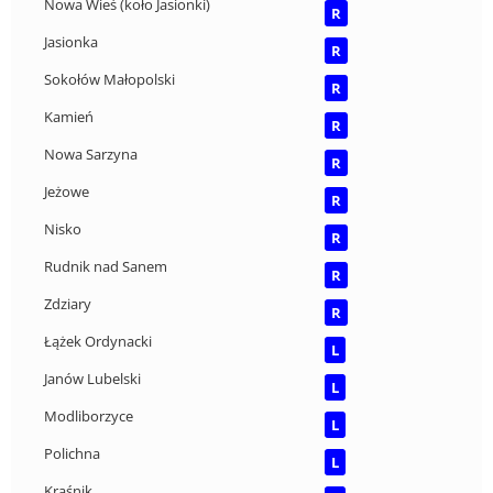
Nowa Wieś (koło Jasionki)
R
Jasionka
R
Sokołów Małopolski
R
Kamień
R
Nowa Sarzyna
R
Jeżowe
R
Nisko
R
Rudnik nad Sanem
R
Zdziary
R
Łążek Ordynacki
L
Janów Lubelski
L
Modliborzyce
L
Polichna
L
Kraśnik