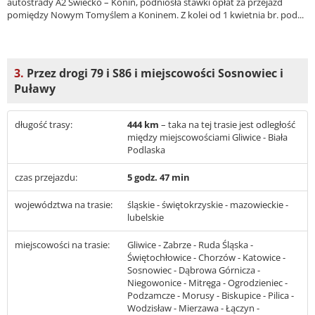
autostrady A2 Świecko – Konin, podniosła stawki opłat za przejazd
pomiędzy Nowym Tomyślem a Koninem. Z kolei od 1 kwietnia br. pod...
3.
Przez drogi 79 i S86 i miejscowości Sosnowiec i
Puławy
długość trasy:
444 km
– taka na tej trasie jest odległość
między miejscowościami Gliwice - Biała
Podlaska
czas przejazdu:
5 godz. 47 min
województwa na trasie:
śląskie - świętokrzyskie - mazowieckie -
lubelskie
miejscowości na trasie:
Gliwice - Zabrze - Ruda Śląska -
Świętochłowice - Chorzów - Katowice -
Sosnowiec - Dąbrowa Górnicza -
Niegowonice - Mitręga - Ogrodzieniec -
Podzamcze - Morusy - Biskupice - Pilica -
Wodzisław - Mierzawa - Łączyn -