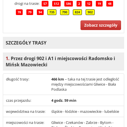
drogi na trasie:
S7
S12
S86
2
12
19
48
78
79
94
735
790
824
902
Zobacz szczegóły
SZCZEGÓŁY TRASY
1.
Przez drogi 902 i A1 i miejscowości Radomsko i
Mińsk Mazowiecki
długość trasy:
466 km
– taka na tej trasie jest odległość
między miejscowościami Gliwice - Biała
Podlaska
czas przejazdu:
4 godz. 59 min
województwa na trasie:
śląskie - łódzkie - mazowieckie - lubelskie
miejscowości na trasie:
Gliwice - Czekanów - Zabrze - Bytom -