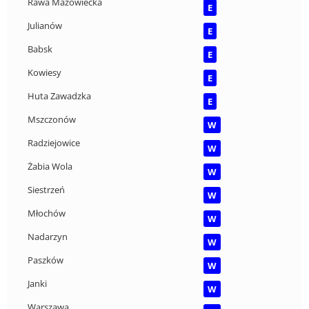
Rawa Mazowiecka
E
Julianów
E
Babsk
E
Kowiesy
E
Huta Zawadzka
E
Mszczonów
W
Radziejowice
W
Żabia Wola
W
Siestrzeń
W
Młochów
W
Nadarzyn
W
Paszków
W
Janki
W
Warszawa