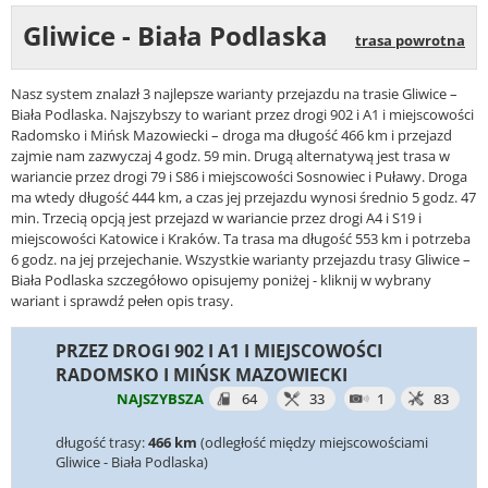
Gliwice - Biała Podlaska
trasa powrotna
Nasz system znalazł 3 najlepsze warianty przejazdu na trasie Gliwice –
Biała Podlaska. Najszybszy to wariant przez drogi 902 i A1 i miejscowości
Radomsko i Mińsk Mazowiecki – droga ma długość 466 km i przejazd
zajmie nam zazwyczaj 4 godz. 59 min. Drugą alternatywą jest trasa w
wariancie przez drogi 79 i S86 i miejscowości Sosnowiec i Puławy. Droga
ma wtedy długość 444 km, a czas jej przejazdu wynosi średnio 5 godz. 47
min. Trzecią opcją jest przejazd w wariancie przez drogi A4 i S19 i
miejscowości Katowice i Kraków. Ta trasa ma długość 553 km i potrzeba
6 godz. na jej przejechanie. Wszystkie warianty przejazdu trasy Gliwice –
Biała Podlaska szczegółowo opisujemy poniżej - kliknij w wybrany
wariant i sprawdź pełen opis trasy.
PRZEZ DROGI 902 I A1 I MIEJSCOWOŚCI
RADOMSKO I MIŃSK MAZOWIECKI
NAJSZYBSZA
64
33
1
83
długość trasy:
466 km
(odległość między miejscowościami
Gliwice - Biała Podlaska)