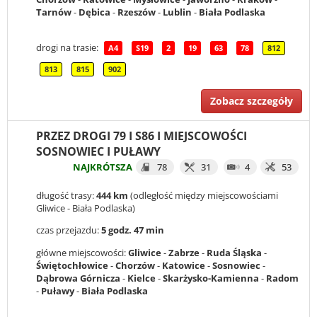
Tarnów
-
Dębica
-
Rzeszów
-
Lublin
-
Biała Podlaska
drogi na trasie:
A4
S19
2
19
63
78
812
813
815
902
Zobacz szczegóły
PRZEZ DROGI 79 I S86 I MIEJSCOWOŚCI
SOSNOWIEC I PUŁAWY
NAJKRÓTSZA
78
31
4
53
długość trasy:
444 km
(odległość między miejscowościami
Gliwice - Biała Podlaska)
czas przejazdu:
5 godz. 47 min
główne miejscowości:
Gliwice
-
Zabrze
-
Ruda Śląska
-
Świętochłowice
-
Chorzów
-
Katowice
-
Sosnowiec
-
Dąbrowa Górnicza
-
Kielce
-
Skarżysko-Kamienna
-
Radom
-
Puławy
-
Biała Podlaska