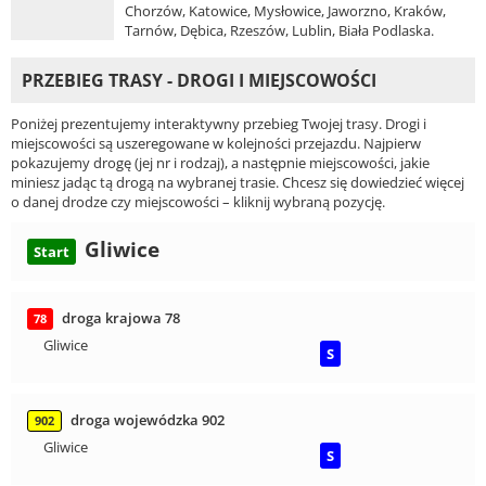
Chorzów, Katowice, Mysłowice, Jaworzno, Kraków,
Tarnów, Dębica, Rzeszów, Lublin, Biała Podlaska.
PRZEBIEG TRASY - DROGI I MIEJSCOWOŚCI
Poniżej prezentujemy interaktywny przebieg Twojej trasy. Drogi i
miejscowości są uszeregowane w kolejności przejazdu. Najpierw
pokazujemy drogę (jej nr i rodzaj), a następnie miejscowości, jakie
miniesz jadąc tą drogą na wybranej trasie. Chcesz się dowiedzieć więcej
o danej drodze czy miejscowości – kliknij wybraną pozycję.
Gliwice
Start
droga krajowa 78
78
Gliwice
S
droga wojewódzka 902
902
Gliwice
S