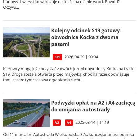
budowy. I wszystko wskazuje na to, że na nią nie wróci. Powód?
Oczywi...
Kolejny odcinek S19 gotowy -
obwodnica Kocka z dwoma
pasami
2026-04-29 | 09:34
S19
Kierowcy mogą już korzystać z dwóch jezdni obwodnicy Kocka na trasie
S19. Droga została otwarta przed majówką, choć na razie obowiązuje
tam jeszcze tymczasowa organizacja ruchu.
Podwyżki opłat na A2 i A4 zachęcą
do omijania autostrady
2025-03-14 | 14:19
A2
A4
Od 11 marca br. Autostrada Wielkopolska S.A., koncesjonariusz odcinka