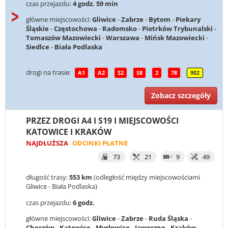
czas przejazdu:
4 godz. 59 min
główne miejscowości:
Gliwice
-
Zabrze
-
Bytom
-
Piekary
Śląskie
-
Częstochowa
-
Radomsko
-
Piotrków Trybunalski
-
Tomaszów Mazowiecki
-
Warszawa
-
Mińsk Mazowiecki
-
Siedlce
-
Biała Podlaska
drogi na trasie:
A1
A2
S2
S8
2
78
902
Zobacz szczegóły
PRZEZ DROGI A4 I S19 I MIEJSCOWOŚCI
KATOWICE I KRAKÓW
NAJDŁUŻSZA
ODCINKI PŁATNE
73
21
9
49
długość trasy:
553 km
(odległość między miejscowościami
Gliwice - Biała Podlaska)
czas przejazdu:
6 godz.
główne miejscowości:
Gliwice
-
Zabrze
-
Ruda Śląska
-
Chorzów
-
Katowice
-
Mysłowice
-
Jaworzno
-
Kraków
-