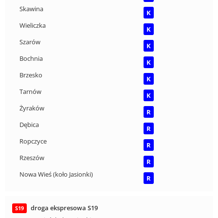
Skawina
K
Wieliczka
K
Szarów
K
Bochnia
K
Brzesko
K
Tarnów
K
Żyraków
R
Dębica
R
Ropczyce
R
Rzeszów
R
Nowa Wieś (koło Jasionki)
R
droga ekspresowa S19
S19