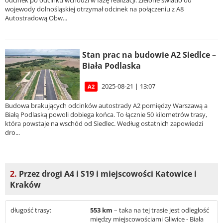
odcinek po odcinku wchodzi w fazę realizacji. Zielone światło od
wojewody dolnośląskiej otrzymał odcinek na połączeniu z A8
Autostradową Obw...
Stan prac na budowie A2 Siedlce –
Biała Podlaska
2025-08-21 | 13:07
A2
Budowa brakujących odcinków autostrady A2 pomiędzy Warszawą a
Białą Podlaską powoli dobiega końca. To łącznie 50 kilometrów trasy,
która powstaje na wschód od Siedlec. Według ostatnich zapowiedzi
dro...
2.
Przez drogi A4 i S19 i miejscowości Katowice i
Kraków
długość trasy:
553 km
– taka na tej trasie jest odległość
między miejscowościami Gliwice - Biała