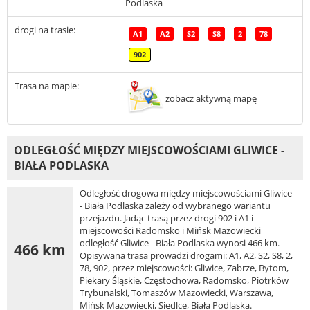
Podlaska
drogi na trasie:
A1
A2
S2
S8
2
78
902
Trasa na mapie:
zobacz aktywną mapę
ODLEGŁOŚĆ MIĘDZY MIEJSCOWOŚCIAMI GLIWICE -
BIAŁA PODLASKA
Odległość drogowa między miejscowościami Gliwice
- Biała Podlaska zależy od wybranego wariantu
przejazdu. Jadąc trasą przez drogi 902 i A1 i
miejscowości Radomsko i Mińsk Mazowiecki
odległość Gliwice - Biała Podlaska wynosi 466 km.
466 km
Opisywana trasa prowadzi drogami: A1, A2, S2, S8, 2,
78, 902, przez miejscowości: Gliwice, Zabrze, Bytom,
Piekary Śląskie, Częstochowa, Radomsko, Piotrków
Trybunalski, Tomaszów Mazowiecki, Warszawa,
Mińsk Mazowiecki, Siedlce, Biała Podlaska.