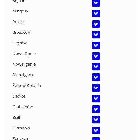
Bojmie
W
Mingosy
W
Polaki
W
Broszków
W
Gręzów
W
Nowe Opole
W
Nowe Iganie
W
Stare Iganie
W
Żelków-Kolonia
W
Siedlce
W
Grabianów
W
Białki
W
Ujrzanów
W
Zbuczyn