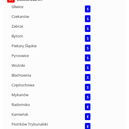
Gliwice
S
Czekanów
S
Zabrze
S
Bytom
S
Piekary Śląskie
S
Pyrzowice
S
Woźniki
S
Blachownia
S
Częstochowa
S
Mykanów
S
Radomsko
E
Kamieńsk
E
Piotrków Trybunalski
E