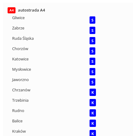
autostrada A4
A4
Gliwice
S
Zabrze
S
Ruda Śląska
S
Chorzów
S
Katowice
S
Mysłowice
S
Jaworzno
S
Chrzanów
K
Trzebinia
K
Rudno
K
Balice
K
Kraków
K