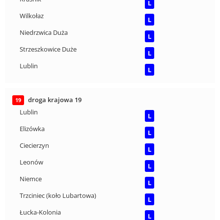
L
Wilkołaz
L
Niedrzwica Duża
L
Strzeszkowice Duże
L
Lublin
L
droga krajowa 19
19
Lublin
L
Elizówka
L
Ciecierzyn
L
Leonów
L
Niemce
L
Trzciniec (koło Lubartowa)
L
Łucka-Kolonia
L