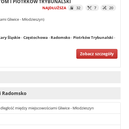
BYTOM I PIOTRKÓW TRYBUNALSKI
NAJDŁUŻSZA
32
7
20
ami Gliwice - Młodzieszyn)
ary Śląskie
-
Częstochowa
-
Radomsko
-
Piotrków Trybunalski
-
Zobacz szczegóły
m i Radomsko
t odległość między miejscowościami Gliwice - Młodzieszyn