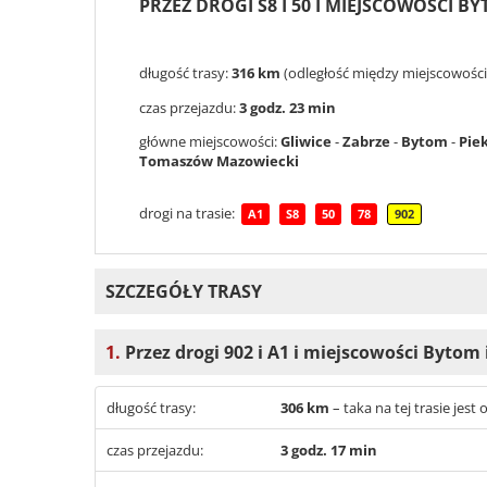
PRZEZ DROGI S8 I 50 I MIEJSCOWOŚCI 
długość trasy:
316 km
(odległość między miejscowości
czas przejazdu:
3 godz. 23 min
główne miejscowości:
Gliwice
-
Zabrze
-
Bytom
-
Piek
Tomaszów Mazowiecki
drogi na trasie:
A1
S8
50
78
902
SZCZEGÓŁY TRASY
1.
Przez drogi 902 i A1 i miejscowości Byto
długość trasy:
306 km
– taka na tej trasie jes
czas przejazdu:
3 godz. 17 min