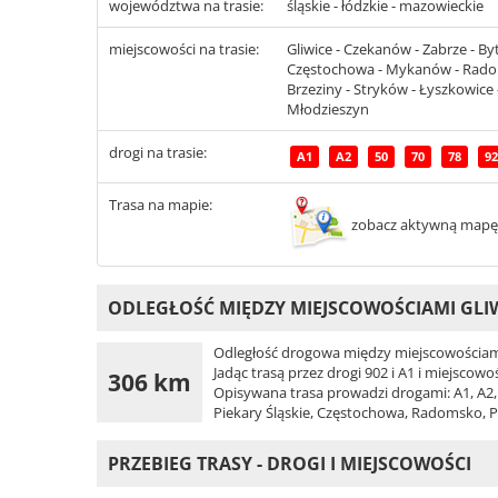
województwa na trasie:
śląskie - łódzkie - mazowieckie
miejscowości na trasie:
Gliwice - Czekanów - Zabrze - By
Częstochowa - Mykanów - Radoms
Brzeziny - Stryków - Łyszkowice 
Młodzieszyn
drogi na trasie:
A1
A2
50
70
78
92
Trasa na mapie:
zobacz aktywną mapę
ODLEGŁOŚĆ MIĘDZY MIEJSCOWOŚCIAMI GLIW
Odległość drogowa między miejscowościami
Jadąc trasą przez drogi 902 i A1 i miejsco
306 km
Opisywana trasa prowadzi drogami: A1, A2, 5
Piekary Śląskie, Częstochowa, Radomsko, Pi
PRZEBIEG TRASY - DROGI I MIEJSCOWOŚCI