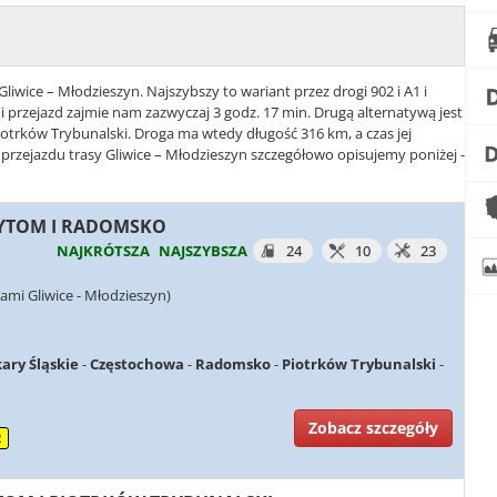
Gliwice – Młodzieszyn. Najszybszy to wariant przez drogi 902 i A1 i
przejazd zajmie nam zazwyczaj 3 godz. 17 min. Drugą alternatywą jest
Piotrków Trybunalski. Droga ma wtedy długość 316 km, a czas jej
 przejazdu trasy Gliwice – Młodzieszyn szczegółowo opisujemy poniżej -
 BYTOM I RADOMSKO
NAJKRÓTSZA
NAJSZYBSZA
24
10
23
ami Gliwice - Młodzieszyn)
ary Śląskie
-
Częstochowa
-
Radomsko
-
Piotrków Trybunalski
-
Zobacz szczegóły
2