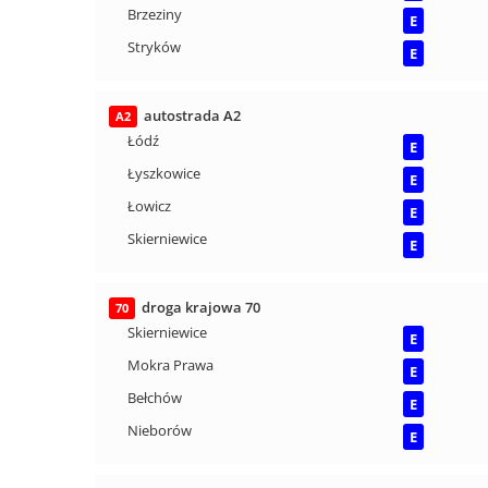
Brzeziny
E
Stryków
E
autostrada A2
A2
Łódź
E
Łyszkowice
E
Łowicz
E
Skierniewice
E
droga krajowa 70
70
Skierniewice
E
Mokra Prawa
E
Bełchów
E
Nieborów
E