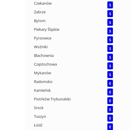
Czekanów
S
Zabrze
S
Bytom
S
Piekary Śląskie
S
Pyrzowice
S
Woźniki
S
Blachownia
S
Częstochowa
S
Mykanów
S
Radomsko
E
Kamieńsk
E
Piotrków Trybunalski
E
Srock
E
Tuszyn
E
Łódź
E