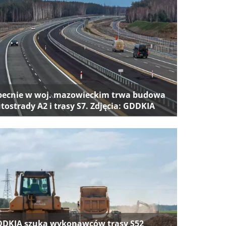
ecnie w woj. mazowieckim trwa budowa
tostrady A2 i trasy S7. Zdjęcia: GDDKIA
DKIA szuka wykonawców trasy S52