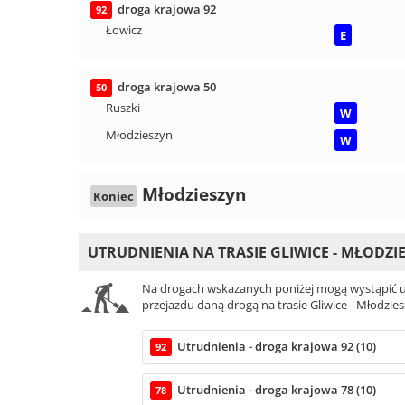
droga krajowa 92
92
Łowicz
E
droga krajowa 50
50
Ruszki
W
Młodzieszyn
W
Młodzieszyn
Koniec
UTRUDNIENIA NA TRASIE GLIWICE - MŁODZI
Na drogach wskazanych poniżej mogą wystąpić ut
przejazdu daną drogą na trasie Gliwice - Młodzies
Utrudnienia - droga krajowa 92 (10)
92
Utrudnienia - droga krajowa 78 (10)
78