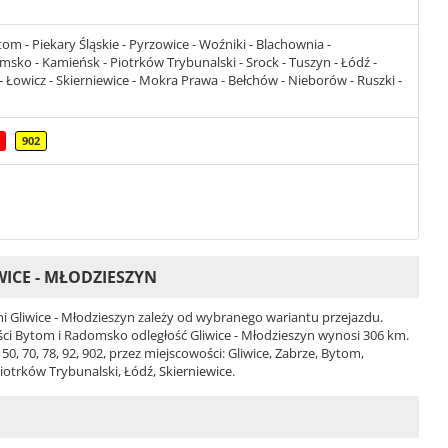
tom - Piekary Śląskie - Pyrzowice - Woźniki - Blachownia -
ko - Kamieńsk - Piotrków Trybunalski - Srock - Tuszyn - Łódź -
- Łowicz - Skierniewice - Mokra Prawa - Bełchów - Nieborów - Ruszki -
902
ICE - MŁODZIESZYN
 Gliwice - Młodzieszyn zależy od wybranego wariantu przejazdu.
wości Bytom i Radomsko odległość Gliwice - Młodzieszyn wynosi 306 km.
0, 70, 78, 92, 902, przez miejscowości: Gliwice, Zabrze, Bytom,
otrków Trybunalski, Łódź, Skierniewice.