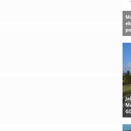
Ma
ek
po
Ja
Ma
G