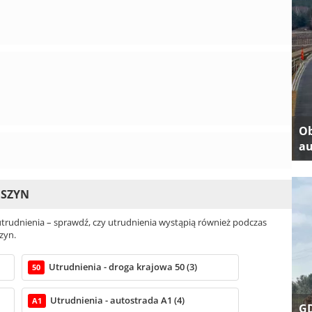
Ob
au
ESZYN
rudnienia – sprawdź, czy utrudnienia wystąpią również podczas
zyn.
Utrudnienia - droga krajowa 50 (3)
50
Utrudnienia - autostrada A1 (4)
A1
GD