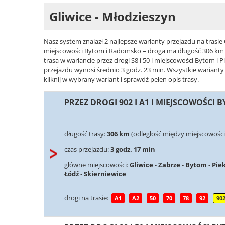
Gliwice - Młodzieszyn
Nasz system znalazł 2 najlepsze warianty przejazdu na trasie 
miejscowości Bytom i Radomsko – droga ma długość 306 km i 
trasa w wariancie przez drogi S8 i 50 i miejscowości Bytom i 
przejazdu wynosi średnio 3 godz. 23 min. Wszystkie warianty
kliknij w wybrany wariant i sprawdź pełen opis trasy.
PRZEZ DROGI 902 I A1 I MIEJSCOWOŚCI
długość trasy:
306 km
(odległość między miejscowości
czas przejazdu:
3 godz. 17 min
główne miejscowości:
Gliwice
-
Zabrze
-
Bytom
-
Piek
Łódź
-
Skierniewice
drogi na trasie:
A1
A2
50
70
78
92
90