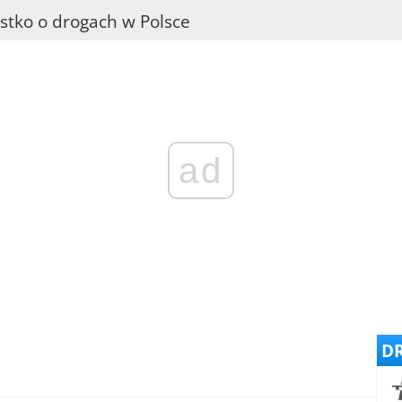
stko o drogach w Polsce
ad
DR