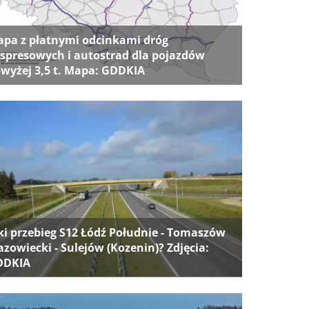
pa z płatnymi odcinkami dróg
spresowych i autostrad dla pojazdów
wyżej 3,5 t. Mapa: GDDKIA
ki przebieg S12 Łódź Południe - Tomaszów
zowiecki - Sulejów (Kozenin)? Zdjęcia:
DDKIA