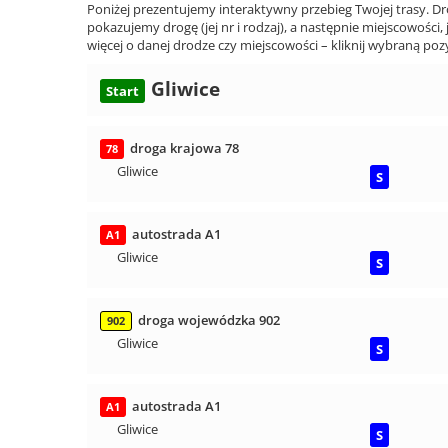
Poniżej prezentujemy interaktywny przebieg Twojej trasy. Dr
pokazujemy drogę (jej nr i rodzaj), a następnie miejscowości, 
więcej o danej drodze czy miejscowości – kliknij wybraną pozy
Gliwice
Start
droga krajowa 78
78
Gliwice
S
autostrada A1
A1
Gliwice
S
droga wojewódzka 902
902
Gliwice
S
autostrada A1
A1
Gliwice
S