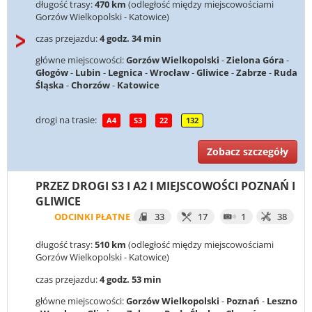
długość trasy:
470 km
(odległość między miejscowościami
Gorzów Wielkopolski - Katowice)
czas przejazdu:
4 godz. 34 min
główne miejscowości:
Gorzów Wielkopolski
-
Zielona Góra
-
Głogów
-
Lubin
-
Legnica
-
Wrocław
-
Gliwice
-
Zabrze
-
Ruda
Śląska
-
Chorzów
-
Katowice
drogi na trasie:
A4
S3
22
132
Zobacz szczegóły
PRZEZ DROGI S3 I A2 I MIEJSCOWOŚCI POZNAŃ I
GLIWICE
ODCINKI PŁATNE
33
17
1
38
długość trasy:
510 km
(odległość między miejscowościami
Gorzów Wielkopolski - Katowice)
czas przejazdu:
4 godz. 53 min
główne miejscowości:
Gorzów Wielkopolski
-
Poznań
-
Leszno