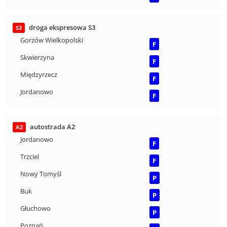
droga ekspresowa S3
S3
Gorzów Wielkopolski
F
Skwierzyna
F
Międzyrzecz
F
Jordanowo
F
autostrada A2
A2
Jordanowo
F
Trzciel
F
Nowy Tomyśl
P
Buk
P
Głuchowo
P
Poznań