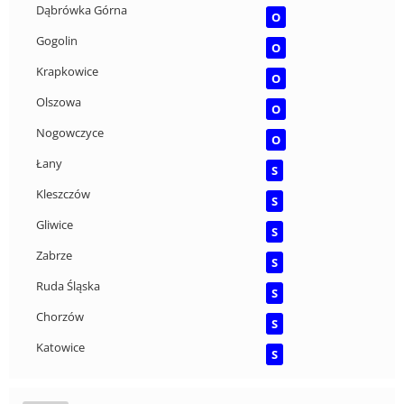
Dąbrówka Górna
O
Gogolin
O
Krapkowice
O
Olszowa
O
Nogowczyce
O
Łany
S
Kleszczów
S
Gliwice
S
Zabrze
S
Ruda Śląska
S
Chorzów
S
Katowice
S