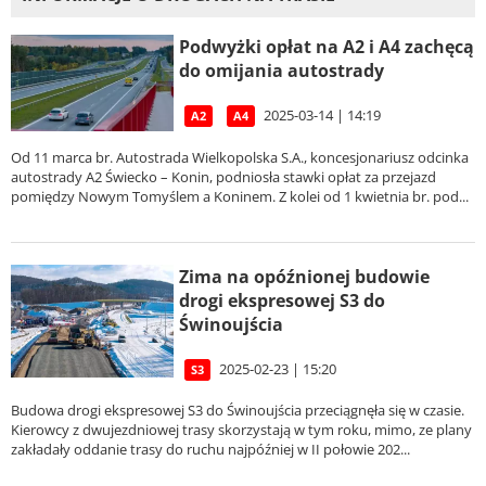
Podwyżki opłat na A2 i A4 zachęcą
do omijania autostrady
2025-03-14 | 14:19
A2
A4
Od 11 marca br. Autostrada Wielkopolska S.A., koncesjonariusz odcinka
autostrady A2 Świecko – Konin, podniosła stawki opłat za przejazd
pomiędzy Nowym Tomyślem a Koninem. Z kolei od 1 kwietnia br. pod...
Zima na opóźnionej budowie
drogi ekspresowej S3 do
Świnoujścia
2025-02-23 | 15:20
S3
Budowa drogi ekspresowej S3 do Świnoujścia przeciągnęła się w czasie.
Kierowcy z dwujezdniowej trasy skorzystają w tym roku, mimo, ze plany
zakładały oddanie trasy do ruchu najpóźniej w II połowie 202...