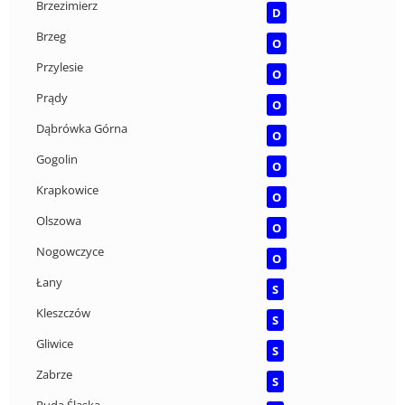
Brzezimierz
D
Brzeg
O
Przylesie
O
Prądy
O
Dąbrówka Górna
O
Gogolin
O
Krapkowice
O
Olszowa
O
Nogowczyce
O
Łany
S
Kleszczów
S
Gliwice
S
Zabrze
S