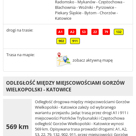
Radomsko - Mykanów - Częstochowa -
Blachownia - Woźniki - Pyrzowice -
Piekary Śląskie - Bytom - Chorzów -
Katowice
drogi na trasie:
A1
A2
S3
22
79
132
902
911
Trasa na mapie:
zobacz aktywną mapę
ODLEGŁOŚĆ MIĘDZY MIEJSCOWOŚCIAMI GORZÓW
WIELKOPOLSKI - KATOWICE
Odległość drogowa między miejscowościami Gorzów
Wielkopolski - Katowice zależy od wybranego
wariantu przejazdu. Jadąc trasą przez drogi A1 i 911 i
miejscowości Piotrków Trybunalski i Częstochowa
odległość Gorzów Wielkopolski - Katowice wynosi
569 km
569 km. Opisywana trasa prowadzi drogami: A1, A2,
S3, 22, 79, 132, 902, 911, przez miejscowości: Gorzów