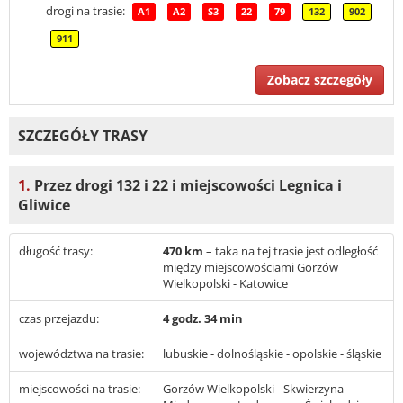
drogi na trasie:
A1
A2
S3
22
79
132
902
911
Zobacz szczegóły
SZCZEGÓŁY TRASY
1.
Przez drogi 132 i 22 i miejscowości Legnica i
Gliwice
długość trasy:
470 km
– taka na tej trasie jest odległość
między miejscowościami Gorzów
Wielkopolski - Katowice
czas przejazdu:
4 godz. 34 min
województwa na trasie:
lubuskie - dolnośląskie - opolskie - śląskie
miejscowości na trasie:
Gorzów Wielkopolski - Skwierzyna -