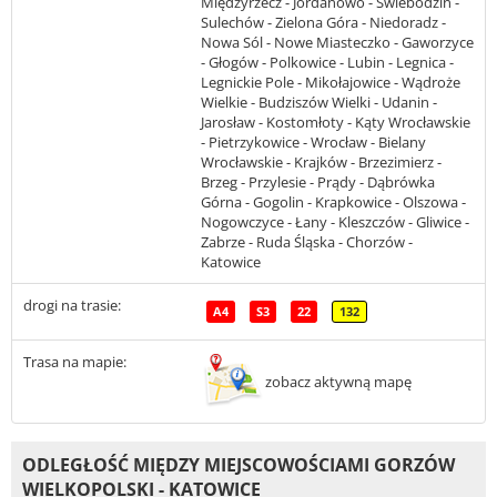
Międzyrzecz - Jordanowo - Świebodzin -
Sulechów - Zielona Góra - Niedoradz -
Nowa Sól - Nowe Miasteczko - Gaworzyce
- Głogów - Polkowice - Lubin - Legnica -
Legnickie Pole - Mikołajowice - Wądroże
Wielkie - Budziszów Wielki - Udanin -
Jarosław - Kostomłoty - Kąty Wrocławskie
- Pietrzykowice - Wrocław - Bielany
Wrocławskie - Krajków - Brzezimierz -
Brzeg - Przylesie - Prądy - Dąbrówka
Górna - Gogolin - Krapkowice - Olszowa -
Nogowczyce - Łany - Kleszczów - Gliwice -
Zabrze - Ruda Śląska - Chorzów -
Katowice
drogi na trasie:
A4
S3
22
132
Trasa na mapie:
zobacz aktywną mapę
ODLEGŁOŚĆ MIĘDZY MIEJSCOWOŚCIAMI GORZÓW
WIELKOPOLSKI - KATOWICE