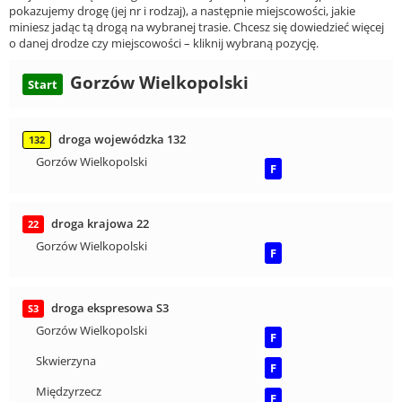
pokazujemy drogę (jej nr i rodzaj), a następnie miejscowości, jakie
miniesz jadąc tą drogą na wybranej trasie. Chcesz się dowiedzieć więcej
o danej drodze czy miejscowości – kliknij wybraną pozycję.
Gorzów Wielkopolski
Start
droga wojewódzka 132
132
Gorzów Wielkopolski
F
droga krajowa 22
22
Gorzów Wielkopolski
F
droga ekspresowa S3
S3
Gorzów Wielkopolski
F
Skwierzyna
F
Międzyrzecz
F