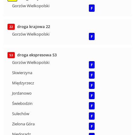
Gorzów Wielkopolski
F
droga krajowa 22
22
Gorzów Wielkopolski
F
droga ekspresowa S3
S3
Gorzów Wielkopolski
F
Skwierzyna
F
Międzyrzecz
F
Jordanowo
F
Świebodzin
F
Sulechów
F
Zielona Góra
F
Niedoradz