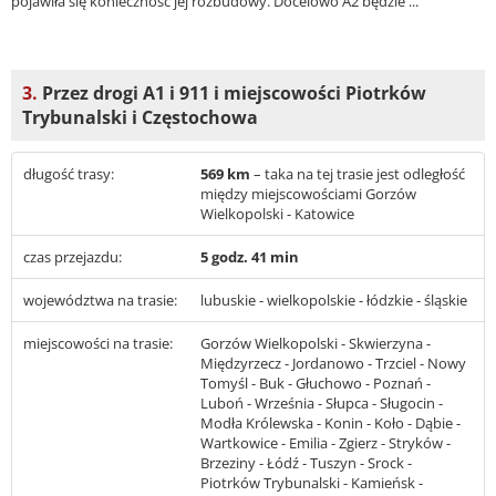
pojawiła się konieczność jej rozbudowy. Docelowo A2 będzie ...
3.
Przez drogi A1 i 911 i miejscowości Piotrków
Trybunalski i Częstochowa
długość trasy:
569 km
– taka na tej trasie jest odległość
między miejscowościami Gorzów
Wielkopolski - Katowice
czas przejazdu:
5 godz. 41 min
województwa na trasie:
lubuskie - wielkopolskie - łódzkie - śląskie
miejscowości na trasie:
Gorzów Wielkopolski - Skwierzyna -
Międzyrzecz - Jordanowo - Trzciel - Nowy
Tomyśl - Buk - Głuchowo - Poznań -
Luboń - Września - Słupca - Sługocin -
Modła Królewska - Konin - Koło - Dąbie -
Wartkowice - Emilia - Zgierz - Stryków -
Brzeziny - Łódź - Tuszyn - Srock -
Piotrków Trybunalski - Kamieńsk -