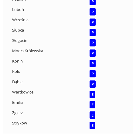
P
Luboń
P
Września
P
Słupca
P
Sługocin
P
Modła Królewska
P
Konin
P
Koło
P
Dąbie
P
Wartkowice
E
Emilia
E
Zgierz
E
Stryków
E