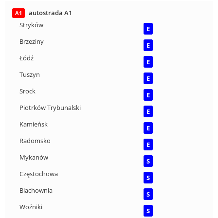
autostrada A1
A1
Stryków
E
Brzeziny
E
Łódź
E
Tuszyn
E
Srock
E
Piotrków Trybunalski
E
Kamieńsk
E
Radomsko
E
Mykanów
S
Częstochowa
S
Blachownia
S
Woźniki
S