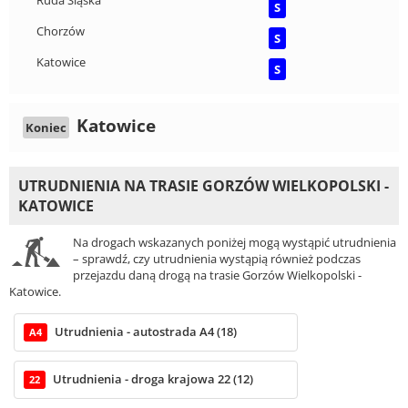
Ruda Śląska
S
Chorzów
S
Katowice
S
Katowice
Koniec
UTRUDNIENIA NA TRASIE GORZÓW WIELKOPOLSKI -
KATOWICE
Na drogach wskazanych poniżej mogą wystąpić utrudnienia
– sprawdź, czy utrudnienia wystąpią również podczas
przejazdu daną drogą na trasie Gorzów Wielkopolski -
Katowice.
Utrudnienia - autostrada A4 (18)
A4
Utrudnienia - droga krajowa 22 (12)
22