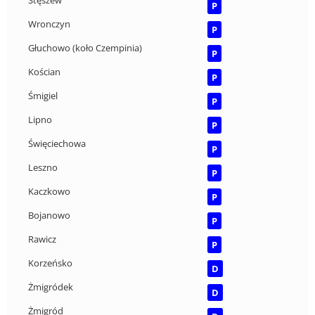
Stęszew
P
Wronczyn
P
Głuchowo (koło Czempinia)
P
Kościan
P
Śmigiel
P
Lipno
P
Święciechowa
P
Leszno
P
Kaczkowo
P
Bojanowo
P
Rawicz
P
Korzeńsko
D
Żmigródek
D
Żmigród