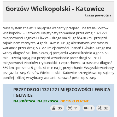
Gorzów Wielkopolski - Katowice
trasa powrotna
Nasz system znalazł 3 najlepsze warianty przejazdu na trasie Gorzów
Wielkopolski – Katowice. Najszybszy to wariant przez drogi 132 i 22 i
miejscowości Legnica i Gliwice – droga ma długość 470 km i przejazd
zajmie nam zazwyczaj 4 godz. 34 min. Drugą alternatywą jest trasa w
wariancie przez drogi S3 i A2 i miejscowości Poznań i Gliwice. Droga ma
wtedy długość 510 km, a czas jej przejazdu wynosi średnio 4 godz. 53
min. Trzecią opcją jest przejazd w wariancie przez drogi A1 i 911 i
miejscowości Piotrków Trybunalski i Częstochowa. Ta trasa ma długość
569 km i potrzeba 5 godz. 41 min na jej przejechanie. Wszystkie warianty
przejazdu trasy Gorzów Wielkopolski – Katowice szczegółowo opisujemy
poniżej - kliknij w wybrany wariant i sprawdź pełen opis trasy.
PRZEZ DROGI 132 I 22 I MIEJSCOWOŚCI LEGNICA
I GLIWICE
NAJKRÓTSZA
NAJSZYBSZA
ODCINKI PŁATNE
30
11
1
32