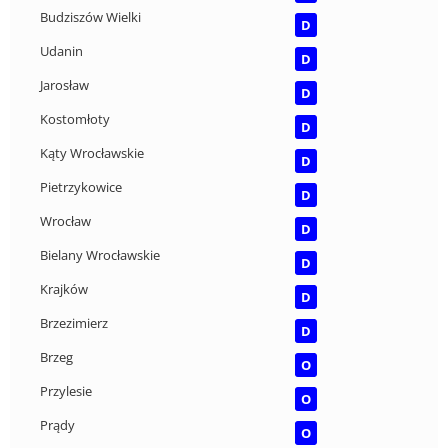
Budziszów Wielki
D
Udanin
D
Jarosław
D
Kostomłoty
D
Kąty Wrocławskie
D
Pietrzykowice
D
Wrocław
D
Bielany Wrocławskie
D
Krajków
D
Brzezimierz
D
Brzeg
O
Przylesie
O
Prądy
O