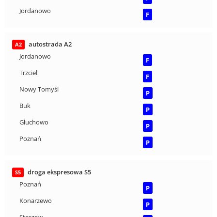
Jordanowo
F
autostrada A2
A2
Jordanowo
F
Trzciel
F
Nowy Tomyśl
P
Buk
P
Głuchowo
P
Poznań
P
droga ekspresowa S5
S5
Poznań
P
Konarzewo
P