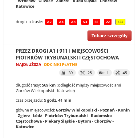
-
Wrocław
-
Gliwice
-
Zabrze
-
Ruda Śląska
-
Chorzów
-
Katowice
drogi na trasie:
A2
A4
A8
S3
S5
22
132
Zobacz szczegóły
PRZEZ DROGI A1 I 911 I MIEJSCOWOŚCI
PIOTRKÓW TRYBUNALSKI I CZĘSTOCHOWA
NAJDŁUŻSZA
ODCINKI PŁATNE
39
25
1
45
długość trasy:
569 km
(odległość między miejscowościami
Gorzów Wielkopolski - Katowice)
czas przejazdu:
5 godz. 41 min
główne miejscowości:
Gorzów Wielkopolski
-
Poznań
-
Konin
-
Zgierz
-
Łódź
-
Piotrków Trybunalski
-
Radomsko
-
Częstochowa
-
Piekary Śląskie
-
Bytom
-
Chorzów
-
Katowice