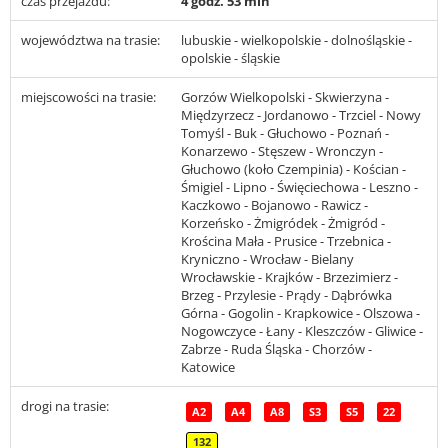
czas przejazdu:
4 godz. 53 min
województwa na trasie:
lubuskie - wielkopolskie - dolnośląskie -
opolskie - śląskie
miejscowości na trasie:
Gorzów Wielkopolski - Skwierzyna -
Międzyrzecz - Jordanowo - Trzciel - Nowy
Tomyśl - Buk - Głuchowo - Poznań -
Konarzewo - Stęszew - Wronczyn -
Głuchowo (koło Czempinia) - Kościan -
Śmigiel - Lipno - Święciechowa - Leszno -
Kaczkowo - Bojanowo - Rawicz -
Korzeńsko - Żmigródek - Żmigród -
Krościna Mała - Prusice - Trzebnica -
Kryniczno - Wrocław - Bielany
Wrocławskie - Krajków - Brzezimierz -
Brzeg - Przylesie - Prądy - Dąbrówka
Górna - Gogolin - Krapkowice - Olszowa -
Nogowczyce - Łany - Kleszczów - Gliwice -
Zabrze - Ruda Śląska - Chorzów -
Katowice
drogi na trasie:
A2
A4
A8
S3
S5
22
132