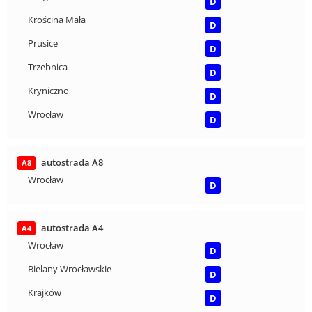
D
Krościna Mała
D
Prusice
D
Trzebnica
D
Kryniczno
D
Wrocław
D
autostrada A8
A8
Wrocław
D
autostrada A4
A4
Wrocław
D
Bielany Wrocławskie
D
Krajków
D