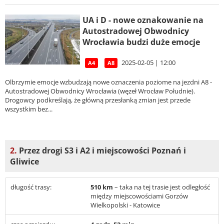
UA i D - nowe oznakowanie na
Autostradowej Obwodnicy
Wrocławia budzi duże emocje
2025-02-05 | 12:00
A4
A8
Olbrzymie emocje wzbudzają nowe oznaczenia poziome na jezdni A8 -
Autostradowej Obwodnicy Wrocławia (węzeł Wrocław Południe).
Drogowcy podkreślają, że główną przesłanką zmian jest przede
wszystkim bez...
2.
Przez drogi S3 i A2 i miejscowości Poznań i
Gliwice
długość trasy:
510 km
– taka na tej trasie jest odległość
między miejscowościami Gorzów
Wielkopolski - Katowice