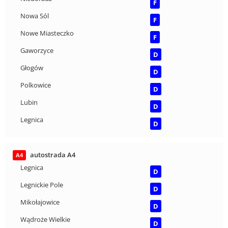
F
Nowa Sól
F
Nowe Miasteczko
F
Gaworzyce
D
Głogów
D
Polkowice
D
Lubin
D
Legnica
D
autostrada A4
A4
Legnica
D
Legnickie Pole
D
Mikołajowice
D
Wądroże Wielkie
D