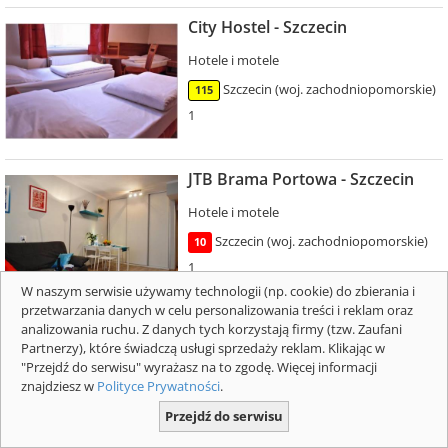
City Hostel - Szczecin
Hotele i motele
Szczecin (woj. zachodniopomorskie)
115
1
JTB Brama Portowa - Szczecin
Hotele i motele
Szczecin (woj. zachodniopomorskie)
10
1
W naszym serwisie używamy technologii (np. cookie) do zbierania i
przetwarzania danych w celu personalizowania treści i reklam oraz
Hotel Dana Business &
analizowania ruchu. Z danych tych korzystają firmy (tzw. Zaufani
Partnerzy), które świadczą usługi sprzedaży reklam. Klikając w
Conference - Szczecin
"Przejdź do serwisu" wyrażasz na to zgodę. Więcej informacji
Hotele i motele
znajdziesz w
Polityce Prywatności
.
Szczecin (woj. zachodniopomorskie)
Przejdź do serwisu
115
1