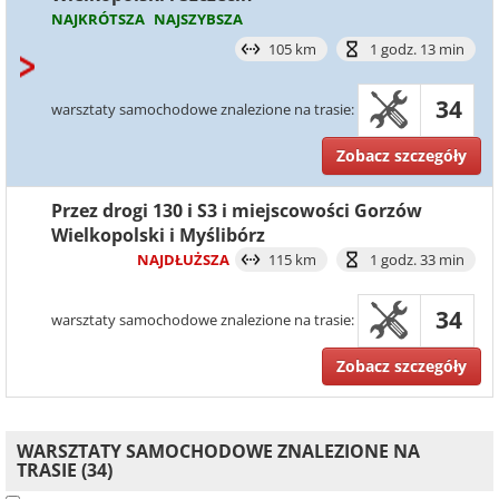
NAJKRÓTSZA
NAJSZYBSZA
105 km
1 godz. 13 min
34
warsztaty samochodowe znalezione na trasie:
Zobacz szczegóły
Przez drogi 130 i S3 i miejscowości Gorzów
Wielkopolski i Myślibórz
NAJDŁUŻSZA
115 km
1 godz. 33 min
34
warsztaty samochodowe znalezione na trasie:
Zobacz szczegóły
WARSZTATY SAMOCHODOWE ZNALEZIONE NA
TRASIE (34)