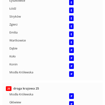
Łyszkowice
E
Łódź
E
Stryków
E
Zgierz
E
Emilia
E
Wartkowice
E
Dąbie
P
Koło
P
Konin
P
Modła Królewska
P
droga krajowa 25
25
Modła Królewska
P
Główiew
P