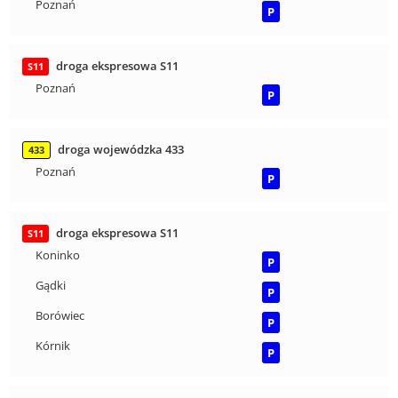
Poznań
P
droga ekspresowa S11
S11
Poznań
P
droga wojewódzka 433
433
Poznań
P
droga ekspresowa S11
S11
Koninko
P
Gądki
P
Borówiec
P
Kórnik
P