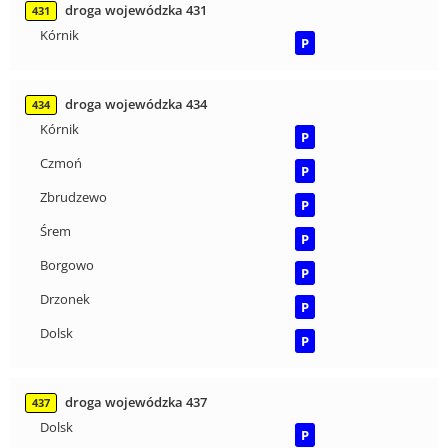
droga wojewódzka 431
431
Kórnik
P
droga wojewódzka 434
434
Kórnik
P
Czmoń
P
Zbrudzewo
P
Śrem
P
Borgowo
P
Drzonek
P
Dolsk
P
droga wojewódzka 437
437
Dolsk
P