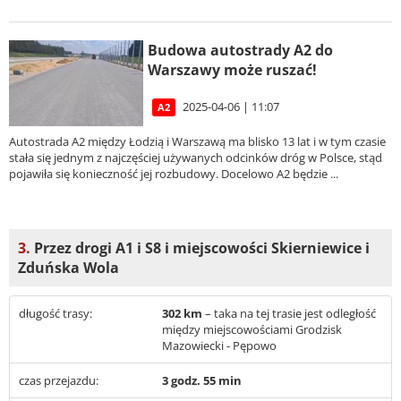
Budowa autostrady A2 do
Warszawy może ruszać!
2025-04-06 | 11:07
A2
Autostrada A2 między Łodzią i Warszawą ma blisko 13 lat i w tym czasie
stała się jednym z najczęściej używanych odcinków dróg w Polsce, stąd
pojawiła się konieczność jej rozbudowy. Docelowo A2 będzie ...
3.
Przez drogi A1 i S8 i miejscowości Skierniewice i
Zduńska Wola
długość trasy:
302 km
– taka na tej trasie jest odległość
między miejscowościami Grodzisk
Mazowiecki - Pępowo
czas przejazdu:
3 godz. 55 min