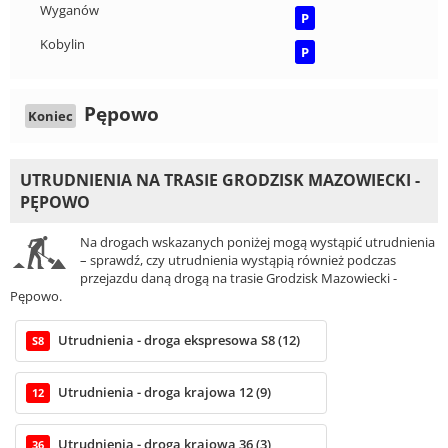
Wyganów
P
Kobylin
P
Pępowo
Koniec
UTRUDNIENIA NA TRASIE GRODZISK MAZOWIECKI -
PĘPOWO
Na drogach wskazanych poniżej mogą wystąpić utrudnienia
– sprawdź, czy utrudnienia wystąpią również podczas
przejazdu daną drogą na trasie Grodzisk Mazowiecki -
Pępowo.
Utrudnienia - droga ekspresowa S8 (12)
S8
Utrudnienia - droga krajowa 12 (9)
12
Utrudnienia - droga krajowa 36 (3)
36