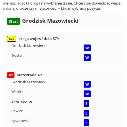
miniesz jadąc tą drogą na wybranej trasie. Chcesz się dowiedzieć więcej
o danej drodze czy miejscowości – kliknij wybraną pozycję.
Grodzisk Mazowiecki
Start
droga wojewódzka 579
579
Grodzisk Mazowiecki
W
Tłuste
W
autostrada A2
A2
Grodzisk Mazowiecki
W
Wiskitki
W
Skierniewice
E
Łowicz
E
Łyszkowice
E