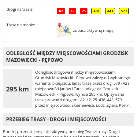
drogi na trasie:
A2
12
25
438
443
579
Trasa na mapie:
zobacz aktywną mapę
ODLEGŁOŚĆ MIĘDZY MIEJSCOWOŚCIAMI GRODZISK
MAZOWIECKI - PĘPOWO
Odległość drogowa między miejscowościami
Grodzisk Mazowiecki - Pępowo zależy od wybranego
wariantu przejazdu. Jadąc trasą przez drogi 579 i A2 i
295 km
miejscowości Janów i Tarce odległość Grodzisk
Mazowiecki - Pępowo wynosi 295 km. Opisywana
trasa prowadzi drogami: A2, 12, 25, 438, 443, 579,
przez miejscowości: Skierniewice, Łódź, Zgierz, Konin.
PRZEBIEG TRASY - DROGI I MIEJSCOWOŚCI
Poniżej prezentujemy interaktywny przebieg Twojej trasy. Drogi i