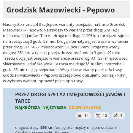
Grodzisk Mazowiecki - Pępowo
Nasz system znalazł 3 najlepsze warianty przejazdu na trasie Grodzisk
Mazowiecki – Pępowo. Najszybszy to wariant przez drogi 579 i A2 i
miejscowości Janów i Tarce – droga ma długość 295 km i przejazd zajmie
nam zazwyczaj 3 godz. 28 min. Drugą alternatywą jest trasa w wariancie
przez drogi S11 i 433 i miejscowości Słupca i Śrem. Droga ma wtedy
długość 351 km, a czas jej przejazdu wynosi średnio 3 godz. 49 min.
Trzecią opcją jest przejazd w wariancie przez drogi A1 i S8 i miejscowości
Skierniewice i Zduńska Wola. Ta trasa ma długość 302 km i potrzeba 3
godz. 55 min na jej przejechanie. Wszystkie warianty przejazdu trasy
Grodzisk Mazowiecki – Pępowo szczegółowo opisujemy poniżej - kliknij
w wybrany wariant i sprawdź pełen opis trasy.
PRZEZ DROGI 579 I A2 I MIEJSCOWOŚCI JANÓW I
TARCE
NAJKRÓTSZA
NAJSZYBSZA
ODCINKI PŁATNE
14
10
3
długość trasy:
295 km
(odległość między miejscowościami
Grodzisk Mazowiecki - Pępowo)