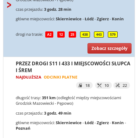
czas przejazdu:
3 godz. 28 min
główne miejscowości:
Skierniewice
-
Łódź
-
Zgierz
-
Konin
drogi na trasie:
A2
12
25
438
443
579
Zobacz szczegóły
PRZEZ DROGI S11 I 433 I MIEJSCOWOŚCI SŁUPCA
I ŚREM
NAJDŁUŻSZA
ODCINKI PŁATNE
18
10
22
długość trasy:
351 km
(odległość między miejscowościami
Grodzisk Mazowiecki - Pępowo)
czas przejazdu:
3 godz. 49 min
główne miejscowości:
Skierniewice
-
Łódź
-
Zgierz
-
Konin
-
Poznań