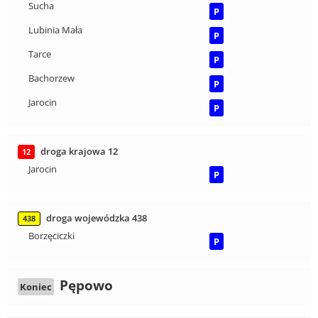
Sucha
P
Lubinia Mała
P
Tarce
P
Bachorzew
P
Jarocin
P
droga krajowa 12
12
Jarocin
P
droga wojewódzka 438
438
Borzęciczki
P
Pępowo
Koniec