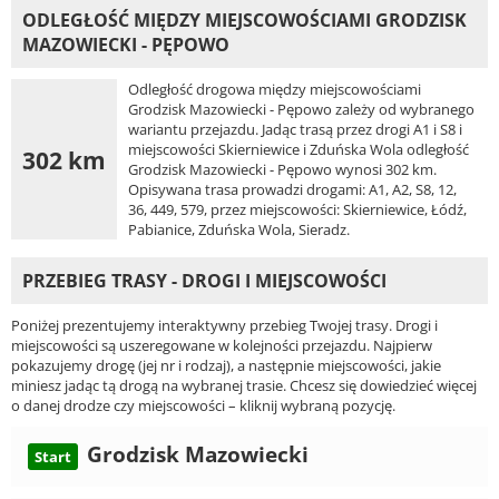
ODLEGŁOŚĆ MIĘDZY MIEJSCOWOŚCIAMI GRODZISK
MAZOWIECKI - PĘPOWO
Odległość drogowa między miejscowościami
Grodzisk Mazowiecki - Pępowo zależy od wybranego
wariantu przejazdu. Jadąc trasą przez drogi A1 i S8 i
miejscowości Skierniewice i Zduńska Wola odległość
302 km
Grodzisk Mazowiecki - Pępowo wynosi 302 km.
Opisywana trasa prowadzi drogami: A1, A2, S8, 12,
36, 449, 579, przez miejscowości: Skierniewice, Łódź,
Pabianice, Zduńska Wola, Sieradz.
PRZEBIEG TRASY - DROGI I MIEJSCOWOŚCI
Poniżej prezentujemy interaktywny przebieg Twojej trasy. Drogi i
miejscowości są uszeregowane w kolejności przejazdu. Najpierw
pokazujemy drogę (jej nr i rodzaj), a następnie miejscowości, jakie
miniesz jadąc tą drogą na wybranej trasie. Chcesz się dowiedzieć więcej
o danej drodze czy miejscowości – kliknij wybraną pozycję.
Grodzisk Mazowiecki
Start