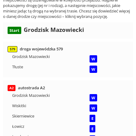
miejscowości są uszeregowane w kolejności przejazdu. Najpierw
pokazujemy drogę (jej nr i rodzaj), a następnie miejscowości, jakie
miniesz jadąc tą drogą na wybranej trasie. Chcesz się dowiedzieć więcej
o danej drodze czy miejscowości – kliknij wybraną pozycję.
Grodzisk Mazowiecki
Start
droga wojewódzka 579
579
Grodzisk Mazowiecki
W
Tłuste
W
autostrada A2
A2
Grodzisk Mazowiecki
W
Wiskitki
W
Skierniewice
E
Łowicz
E