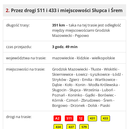
2.
Przez drogi S11 i 433 i miejscowości Słupca i Śrem
długość trasy:
351 km
– taka na tej trasie jest odległość
między miejscowościami Grodzisk
Mazowiecki - Pępowo
czas przejazdu:
3 godz. 49 min
województwa na trasie:
mazowieckie - łódzkie - wielkopolskie
miejscowości na trasie:
Grodzisk Mazowiecki - Tłuste - Wiskitki -
Skierniewice - Łowicz - Łyszkowice - Łódź -
Stryków - Zgierz - Emilia - Wartkowice -
Dąbie - Koło - Konin - Modła Królewska -
Sługocin - Słupca - Września - Luboń -
Poznań - Koninko - Gądki - Borówiec -
Kórnik - Czmoń - Zbrudzewo - Śrem -
Borgowo - Drzonek - Dolsk - Piaski
drogi na trasie:
A2
S11
12
431
433
434
437
579