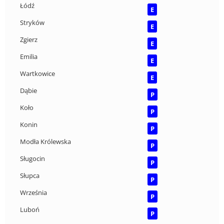
Łódź
E
Stryków
E
Zgierz
E
Emilia
E
Wartkowice
E
Dąbie
P
Koło
P
Konin
P
Modła Królewska
P
Sługocin
P
Słupca
P
Września
P
Luboń
P