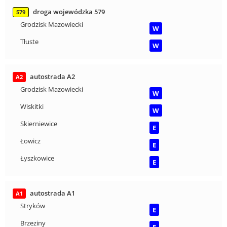
droga wojewódzka 579
579
Grodzisk Mazowiecki
W
Tłuste
W
autostrada A2
A2
Grodzisk Mazowiecki
W
Wiskitki
W
Skierniewice
E
Łowicz
E
Łyszkowice
E
autostrada A1
A1
Stryków
E
Brzeziny