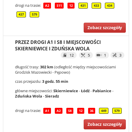
drogi na trasie:
A2
S11
12
431
433
434
437
579
Zobacz szczegóły
PRZEZ DROGI A1 I S8 I MIEJSCOWOŚCI
SKIERNIEWICE I ZDUŃSKA WOLA
12
5
1
3
długość trasy:
302 km
(odległość między miejscowościami
Grodzisk Mazowiecki - Pępowo)
czas przejazdu:
3 godz. 55 min
główne miejscowości:
Skierniewice
-
Łódź
-
Pabianice
-
Zduńska Wola
-
Sieradz
drogi na trasie:
A1
A2
S8
12
36
449
579
Zobacz szczegóły