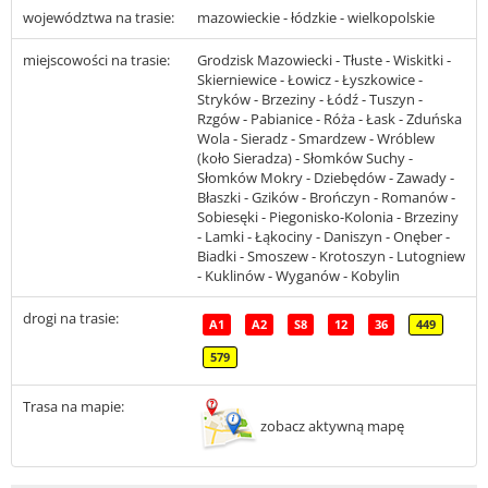
województwa na trasie:
mazowieckie - łódzkie - wielkopolskie
miejscowości na trasie:
Grodzisk Mazowiecki - Tłuste - Wiskitki -
Skierniewice - Łowicz - Łyszkowice -
Stryków - Brzeziny - Łódź - Tuszyn -
Rzgów - Pabianice - Róża - Łask - Zduńska
Wola - Sieradz - Smardzew - Wróblew
(koło Sieradza) - Słomków Suchy -
Słomków Mokry - Dziebędów - Zawady -
Błaszki - Gzików - Brończyn - Romanów -
Sobiesęki - Piegonisko-Kolonia - Brzeziny
- Lamki - Łąkociny - Daniszyn - Onęber -
Biadki - Smoszew - Krotoszyn - Lutogniew
- Kuklinów - Wyganów - Kobylin
drogi na trasie:
A1
A2
S8
12
36
449
579
Trasa na mapie:
zobacz aktywną mapę