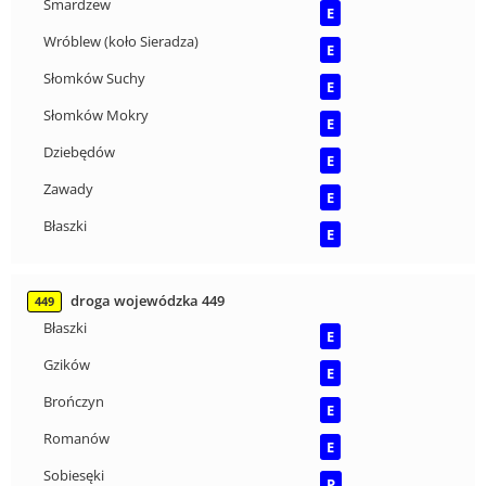
Smardzew
E
Wróblew (koło Sieradza)
E
Słomków Suchy
E
Słomków Mokry
E
Dziebędów
E
Zawady
E
Błaszki
E
droga wojewódzka 449
449
Błaszki
E
Gzików
E
Brończyn
E
Romanów
E
Sobiesęki
P