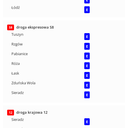
E
Łódź
E
droga ekspresowa S8
S8
Tuszyn
E
Rzgów
E
Pabianice
E
Róża
E
Łask
E
Zduńska Wola
E
Sieradz
E
droga krajowa 12
12
Sieradz
E