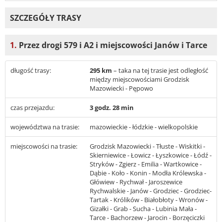
SZCZEGÓŁY TRASY
1.
Przez drogi 579 i A2 i miejscowości Janów i Tarce
długość trasy:
295 km
– taka na tej trasie jest odległość
między miejscowościami Grodzisk
Mazowiecki - Pępowo
czas przejazdu:
3 godz. 28 min
województwa na trasie:
mazowieckie - łódzkie - wielkopolskie
miejscowości na trasie:
Grodzisk Mazowiecki - Tłuste - Wiskitki -
Skierniewice - Łowicz - Łyszkowice - Łódź -
Stryków - Zgierz - Emilia - Wartkowice -
Dąbie - Koło - Konin - Modła Królewska -
Główiew - Rychwał - Jaroszewice
Rychwalskie - Janów - Grodziec - Grodziec-
Tartak - Królików - Białobłoty - Wronów -
Gizałki - Grab - Sucha - Lubinia Mała -
Tarce - Bachorzew - Jarocin - Borzęciczki