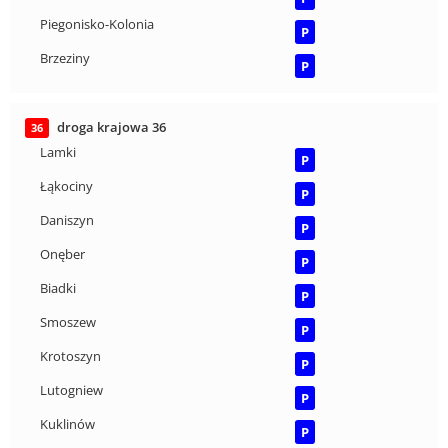
Piegonisko-Kolonia
P
Brzeziny
P
droga krajowa 36
36
Lamki
P
Łąkociny
P
Daniszyn
P
Onęber
P
Biadki
P
Smoszew
P
Krotoszyn
P
Lutogniew
P
Kuklinów
P