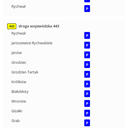
Rychwał
P
droga wojewódzka 443
443
Rychwał
P
Jaroszewice Rychwalskie
P
Janów
P
Grodziec
P
Grodziec-Tartak
P
Królików
P
Białobłoty
P
Wronów
P
Gizałki
P
Grab
P