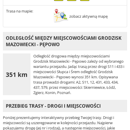
Trasa na mapie:
zobacz aktywną mapę
ODLEGŁOŚĆ MIĘDZY MIEJSCOWOŚCIAMI GRODZISK
MAZOWIECKI - PĘPOWO
Odległość drogowa między miejscowościami
Grodzisk Mazowiecki - Pępowo zależy od wybranego
wariantu przejazdu. Jadąc trasą przez drogi S11 i 433 i
miejscowości Słupca i Śrem odległość Grodzisk
351 km
Mazowiecki - Pępowo wynosi 351 km. Opisywana
trasa prowadzi drogami: A2, S11, 12, 431, 433, 434,
437, 579, przez miejscowości: Skierniewice, Łódź,
Zgierz, Konin, Poznań.
PRZEBIEG TRASY - DROGI I MIEJSCOWOŚCI
Poniżej prezentujemy interaktywny przebieg Twojej trasy. Drogi i
miejscowości są uszeregowane w kolejności przejazdu. Najpierw
pokazujemy drogę (jej nr i rodzaj), a następnie miejscowości, jakie