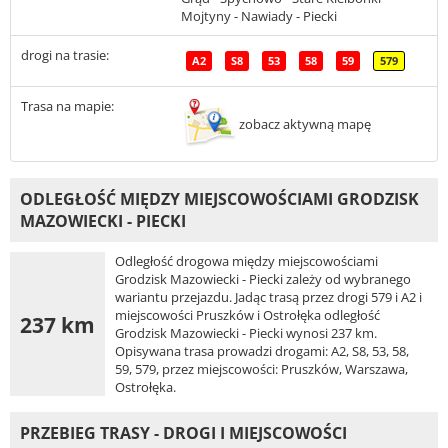
Mojtyny - Nawiady - Piecki
drogi na trasie:
A2
S8
53
58
59
579
Trasa na mapie:
zobacz aktywną mapę
ODLEGŁOŚĆ MIĘDZY MIEJSCOWOŚCIAMI GRODZISK
MAZOWIECKI - PIECKI
Odległość drogowa między miejscowościami
Grodzisk Mazowiecki - Piecki zależy od wybranego
wariantu przejazdu. Jadąc trasą przez drogi 579 i A2 i
miejscowości Pruszków i Ostrołęka odległość
237 km
Grodzisk Mazowiecki - Piecki wynosi 237 km.
Opisywana trasa prowadzi drogami: A2, S8, 53, 58,
59, 579, przez miejscowości: Pruszków, Warszawa,
Ostrołęka.
PRZEBIEG TRASY - DROGI I MIEJSCOWOŚCI