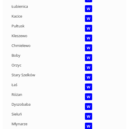
Łubienica
W
Kacice
W
Pułtusk
W
Kleszewo
W
Chmielewo
W
Boby
W
Orzyc
W
Stary Szelków
W
Łaś
W
Różan
W
Dyszobaba
W
Sieluń
W
Młynarze
W