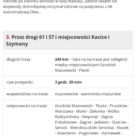
odcinek po odcinku wchodzi w fazę realizacji. Zielone światło od
wojewody dolnośląskiej otrzymał odcinek na połączeniu z A8
Autostradową Obw...
3.
Przez drogi 61 i 57 i miejscowości Kacice i
Szymany
długość trasy:
245 km
– taka na tej trasie jest odległość
między miejscowościami Grodzisk
Mazowiecki - Piecki
czas przejazdu:
3 godz. 29 min
województwa na trasie:
mazowieckie - warmińsko-mazurskie
miejscowości na trasie:
Grodzisk Mazowiecki - Tłuste - Pruszków -
Warszawa - Marki - Zielonka - Wólka
Radzymińska - Nieporęt - Zegrze
Południowe - Zegrze - Jadwisin - Stasi las -
Serock - Wierzbica (koło Serocka) - Klusek
- Dzierżenin - Pogorzelec - Karniewek -