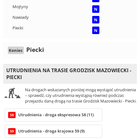
Mojtyny
N
Nawiady
N
Piecki
N
Piecki
Koniec
UTRUDNIENIA NA TRASIE GRODZISK MAZOWIECKI -
PIECKI
Na drogach wskazanych poniżej mogą wystąpić utrudnienia
– sprawdź, czy utrudnienia wystąpią również podczas
przejazdu daną drogą na trasie Grodzisk Mazowiecki - Piecki.
Utrudnienia - droga ekspresowa S8 (11)
S8
Utrudnienia - droga krajowa 59 (9)
59