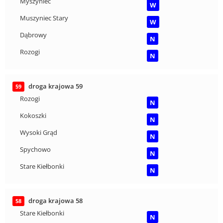
Myszyniec
W
Muszyniec Stary
W
Dąbrowy
N
Rozogi
N
droga krajowa 59
59
Rozogi
N
Kokoszki
N
Wysoki Grąd
N
Spychowo
N
Stare Kiełbonki
N
droga krajowa 58
58
Stare Kiełbonki
N