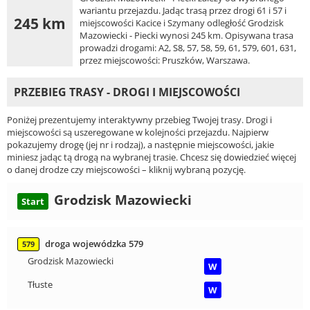
wariantu przejazdu. Jadąc trasą przez drogi 61 i 57 i
245 km
miejscowości Kacice i Szymany odległość Grodzisk
Mazowiecki - Piecki wynosi 245 km. Opisywana trasa
prowadzi drogami: A2, S8, 57, 58, 59, 61, 579, 601, 631,
przez miejscowości: Pruszków, Warszawa.
PRZEBIEG TRASY - DROGI I MIEJSCOWOŚCI
Poniżej prezentujemy interaktywny przebieg Twojej trasy. Drogi i
miejscowości są uszeregowane w kolejności przejazdu. Najpierw
pokazujemy drogę (jej nr i rodzaj), a następnie miejscowości, jakie
miniesz jadąc tą drogą na wybranej trasie. Chcesz się dowiedzieć więcej
o danej drodze czy miejscowości – kliknij wybraną pozycję.
Grodzisk Mazowiecki
Start
droga wojewódzka 579
579
Grodzisk Mazowiecki
W
Tłuste
W