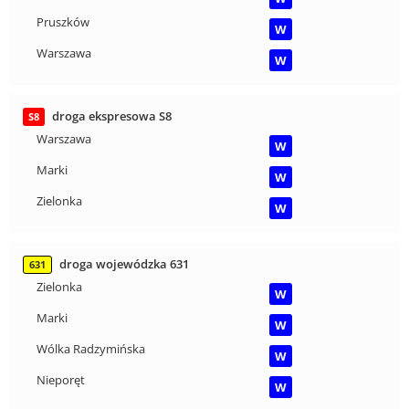
Pruszków
W
Warszawa
W
droga ekspresowa S8
S8
Warszawa
W
Marki
W
Zielonka
W
droga wojewódzka 631
631
Zielonka
W
Marki
W
Wólka Radzymińska
W
Nieporęt
W