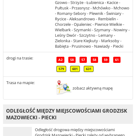
Gzowo - Strzyże - Łubienica - Kacice -
Pułtusk - Przasnysz - Mchówko - Mchowo
- Romany-Sebory - Plewnik - Świniary -
Rycice - Aleksandrowo - Rembielin -
Chorzele - Opaleniec - Piwnice Wielkie -
Wielbark - Szymanki - Szymany - Nowiny -
Leśny Dwór - Szczytno - Lemany -
Zielonka - Stare Kiejkuty - Marksoby -
Babięta - Prusinowo - Nawiady - Piecki
drogi na trasie:
A2
S8
57
58
59
61
579
601
631
Trasa na mapie:
zobacz aktywną mapę
ODLEGŁOŚĆ MIĘDZY MIEJSCOWOŚCIAMI GRODZISK
MAZOWIECKI - PIECKI
Odległość drogowa między miejscowościami
Grodzisk Mazowiecki - Piecki zależy od wybranego