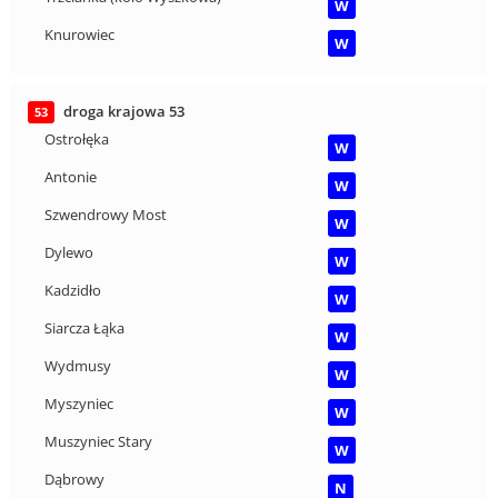
W
Knurowiec
W
droga krajowa 53
53
Ostrołęka
W
Antonie
W
Szwendrowy Most
W
Dylewo
W
Kadzidło
W
Siarcza Łąka
W
Wydmusy
W
Myszyniec
W
Muszyniec Stary
W
Dąbrowy
N