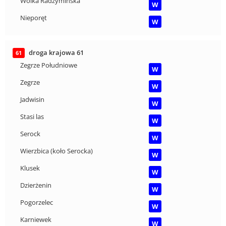
Wólka Radzymińska
W
Nieporęt
W
droga krajowa 61
61
Zegrze Południowe
W
Zegrze
W
Jadwisin
W
Stasi las
W
Serock
W
Wierzbica (koło Serocka)
W
Klusek
W
Dzierżenin
W
Pogorzelec
W
Karniewek
W