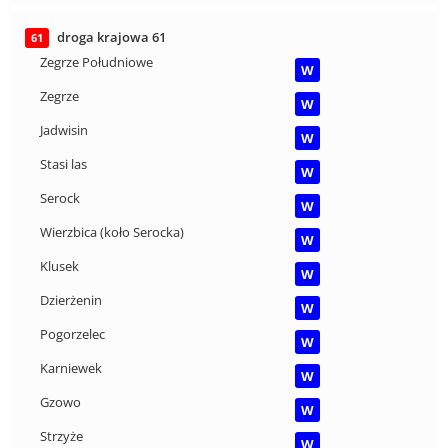
droga krajowa 61
61
Zegrze Południowe
W
Zegrze
W
Jadwisin
W
Stasi las
W
Serock
W
Wierzbica (koło Serocka)
W
Klusek
W
Dzierżenin
W
Pogorzelec
W
Karniewek
W
Gzowo
W
Strzyże
W