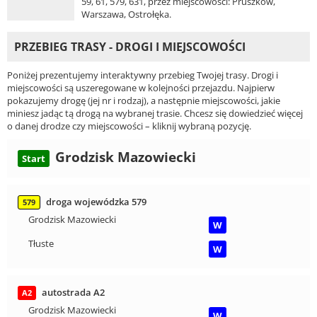
59, 61, 579, 631, przez miejscowości: Pruszków,
Warszawa, Ostrołęka.
PRZEBIEG TRASY - DROGI I MIEJSCOWOŚCI
Poniżej prezentujemy interaktywny przebieg Twojej trasy. Drogi i
miejscowości są uszeregowane w kolejności przejazdu. Najpierw
pokazujemy drogę (jej nr i rodzaj), a następnie miejscowości, jakie
miniesz jadąc tą drogą na wybranej trasie. Chcesz się dowiedzieć więcej
o danej drodze czy miejscowości – kliknij wybraną pozycję.
Grodzisk Mazowiecki
Start
droga wojewódzka 579
579
Grodzisk Mazowiecki
W
Tłuste
W
autostrada A2
A2
Grodzisk Mazowiecki
W