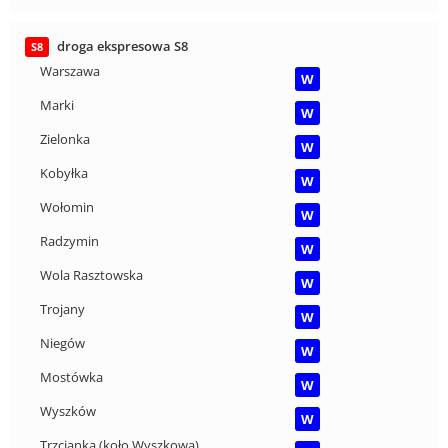
droga ekspresowa S8
S8
Warszawa
W
Marki
W
Zielonka
W
Kobyłka
W
Wołomin
W
Radzymin
W
Wola Rasztowska
W
Trojany
W
Niegów
W
Mostówka
W
Wyszków
W
Trzcianka (koło Wyszkowa)