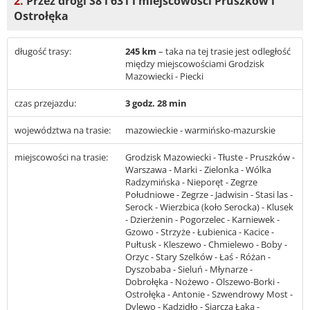
2.
Przez drogi S8 i 631 i miejscowości Pruszków i
Ostrołęka
długość trasy:
245 km
– taka na tej trasie jest odległość
między miejscowościami Grodzisk
Mazowiecki - Piecki
czas przejazdu:
3 godz. 28 min
województwa na trasie:
mazowieckie - warmińsko-mazurskie
miejscowości na trasie:
Grodzisk Mazowiecki - Tłuste - Pruszków -
Warszawa - Marki - Zielonka - Wólka
Radzymińska - Nieporęt - Zegrze
Południowe - Zegrze - Jadwisin - Stasi las -
Serock - Wierzbica (koło Serocka) - Klusek
- Dzierżenin - Pogorzelec - Karniewek -
Gzowo - Strzyże - Łubienica - Kacice -
Pułtusk - Kleszewo - Chmielewo - Boby -
Orzyc - Stary Szelków - Łaś - Różan -
Dyszobaba - Sieluń - Młynarze -
Dobrołęka - Nożewo - Olszewo-Borki -
Ostrołęka - Antonie - Szwendrowy Most -
Dylewo - Kadzidło - Siarcza Łąka -