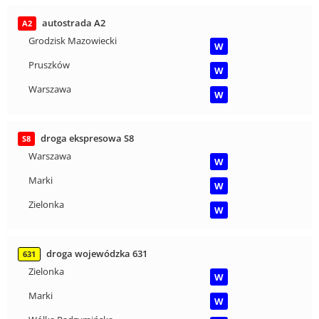
autostrada A2
A2
Grodzisk Mazowiecki
W
Pruszków
W
Warszawa
W
droga ekspresowa S8
S8
Warszawa
W
Marki
W
Zielonka
W
droga wojewódzka 631
631
Zielonka
W
Marki
W