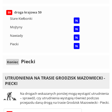
droga krajowa 59
59
Stare Kiełbonki
N
Mojtyny
N
Nawiady
N
Piecki
N
Piecki
Koniec
UTRUDNIENIA NA TRASIE GRODZISK MAZOWIECKI -
PIECKI
Na drogach wskazanych poniżej mogą wystąpić utrudnienia
– sprawdź, czy utrudnienia wystąpią również podczas
przejazdu daną drogą na trasie Grodzisk Mazowiecki - Piecki.