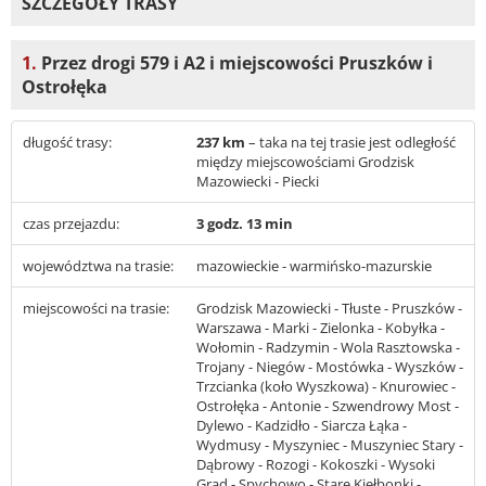
SZCZEGÓŁY TRASY
1.
Przez drogi 579 i A2 i miejscowości Pruszków i
Ostrołęka
długość trasy:
237 km
– taka na tej trasie jest odległość
między miejscowościami Grodzisk
Mazowiecki - Piecki
czas przejazdu:
3 godz. 13 min
województwa na trasie:
mazowieckie - warmińsko-mazurskie
miejscowości na trasie:
Grodzisk Mazowiecki - Tłuste - Pruszków -
Warszawa - Marki - Zielonka - Kobyłka -
Wołomin - Radzymin - Wola Rasztowska -
Trojany - Niegów - Mostówka - Wyszków -
Trzcianka (koło Wyszkowa) - Knurowiec -
Ostrołęka - Antonie - Szwendrowy Most -
Dylewo - Kadzidło - Siarcza Łąka -
Wydmusy - Myszyniec - Muszyniec Stary -
Dąbrowy - Rozogi - Kokoszki - Wysoki
Grąd - Spychowo - Stare Kiełbonki -