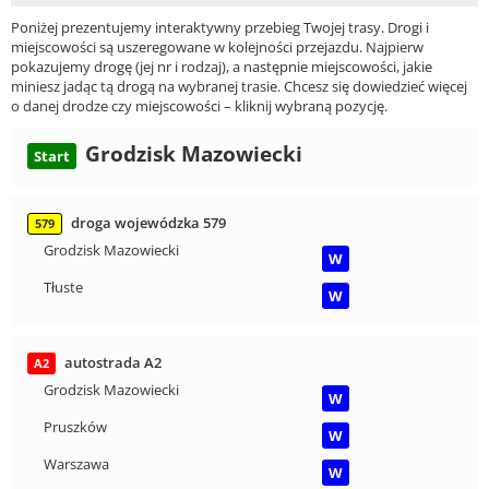
Poniżej prezentujemy interaktywny przebieg Twojej trasy. Drogi i
miejscowości są uszeregowane w kolejności przejazdu. Najpierw
pokazujemy drogę (jej nr i rodzaj), a następnie miejscowości, jakie
miniesz jadąc tą drogą na wybranej trasie. Chcesz się dowiedzieć więcej
o danej drodze czy miejscowości – kliknij wybraną pozycję.
Grodzisk Mazowiecki
Start
droga wojewódzka 579
579
Grodzisk Mazowiecki
W
Tłuste
W
autostrada A2
A2
Grodzisk Mazowiecki
W
Pruszków
W
Warszawa
W