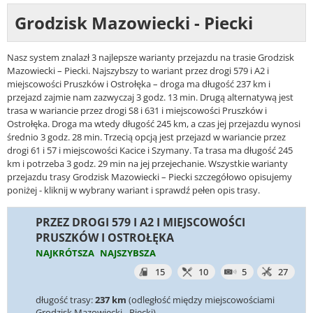
Grodzisk Mazowiecki - Piecki
Nasz system znalazł 3 najlepsze warianty przejazdu na trasie Grodzisk
Mazowiecki – Piecki. Najszybszy to wariant przez drogi 579 i A2 i
miejscowości Pruszków i Ostrołęka – droga ma długość 237 km i
przejazd zajmie nam zazwyczaj 3 godz. 13 min. Drugą alternatywą jest
trasa w wariancie przez drogi S8 i 631 i miejscowości Pruszków i
Ostrołęka. Droga ma wtedy długość 245 km, a czas jej przejazdu wynosi
średnio 3 godz. 28 min. Trzecią opcją jest przejazd w wariancie przez
drogi 61 i 57 i miejscowości Kacice i Szymany. Ta trasa ma długość 245
km i potrzeba 3 godz. 29 min na jej przejechanie. Wszystkie warianty
przejazdu trasy Grodzisk Mazowiecki – Piecki szczegółowo opisujemy
poniżej - kliknij w wybrany wariant i sprawdź pełen opis trasy.
PRZEZ DROGI 579 I A2 I MIEJSCOWOŚCI
PRUSZKÓW I OSTROŁĘKA
NAJKRÓTSZA
NAJSZYBSZA
15
10
5
27
długość trasy:
237 km
(odległość między miejscowościami
Grodzisk Mazowiecki - Piecki)