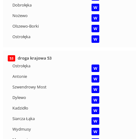
Dobrołęka
W
Nożewo
W
Olszewo-Borki
W
Ostrołęka
W
droga krajowa 53
53
Ostrołęka
W
Antonie
W
Szwendrowy Most
W
Dylewo
W
Kadzidło
W
Siarcza Łąka
W
Wydmusy
W