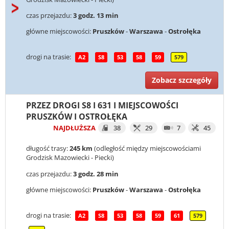
czas przejazdu:
3 godz. 13 min
główne miejscowości:
Pruszków
-
Warszawa
-
Ostrołęka
drogi na trasie:
A2
S8
53
58
59
579
Zobacz szczegóły
PRZEZ DROGI S8 I 631 I MIEJSCOWOŚCI
PRUSZKÓW I OSTROŁĘKA
NAJDŁUŻSZA
38
29
7
45
długość trasy:
245 km
(odległość między miejscowościami
Grodzisk Mazowiecki - Piecki)
czas przejazdu:
3 godz. 28 min
główne miejscowości:
Pruszków
-
Warszawa
-
Ostrołęka
drogi na trasie:
A2
S8
53
58
59
61
579