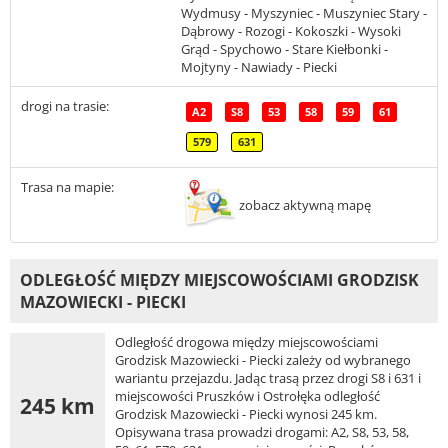
Wydmusy - Myszyniec - Muszyniec Stary -
Dąbrowy - Rozogi - Kokoszki - Wysoki
Grąd - Spychowo - Stare Kiełbonki -
Mojtyny - Nawiady - Piecki
drogi na trasie:
A2
S8
53
58
59
61
579
631
Trasa na mapie:
zobacz aktywną mapę
ODLEGŁOŚĆ MIĘDZY MIEJSCOWOŚCIAMI GRODZISK
MAZOWIECKI - PIECKI
Odległość drogowa między miejscowościami
Grodzisk Mazowiecki - Piecki zależy od wybranego
wariantu przejazdu. Jadąc trasą przez drogi S8 i 631 i
miejscowości Pruszków i Ostrołęka odległość
245 km
Grodzisk Mazowiecki - Piecki wynosi 245 km.
Opisywana trasa prowadzi drogami: A2, S8, 53, 58,