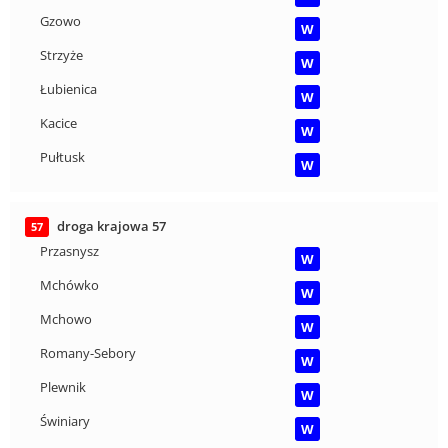
Gzowo
W
Strzyże
W
Łubienica
W
Kacice
W
Pułtusk
W
droga krajowa 57
57
Przasnysz
W
Mchówko
W
Mchowo
W
Romany-Sebory
W
Plewnik
W
Świniary
W