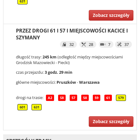
631
Zobacz szczegóły
PRZEZ DROGI 61 I 57 I MIEJSCOWOŚCI KACICE I
SZYMANY
32
28
7
37
długość trasy:
245 km
(odległość między miejscowościami
Grodzisk Mazowiecki - Piecki)
czas przejazdu:
3 godz. 29 min
główne miejscowości:
Pruszków
-
Warszawa
drogi na trasie:
A2
S8
57
58
59
61
579
601
631
Zobacz szczegóły