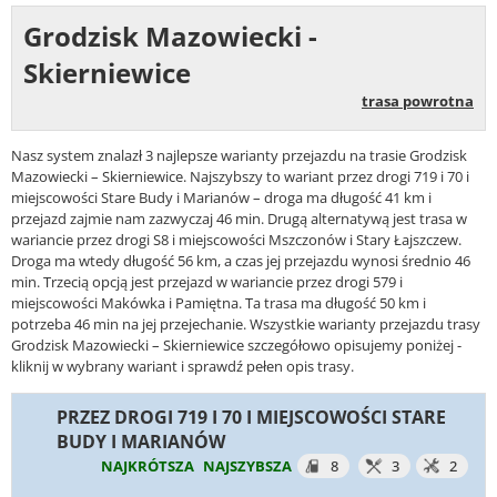
Grodzisk Mazowiecki -
Skierniewice
trasa powrotna
Nasz system znalazł 3 najlepsze warianty przejazdu na trasie Grodzisk
Mazowiecki – Skierniewice. Najszybszy to wariant przez drogi 719 i 70 i
miejscowości Stare Budy i Marianów – droga ma długość 41 km i
przejazd zajmie nam zazwyczaj 46 min. Drugą alternatywą jest trasa w
wariancie przez drogi S8 i miejscowości Mszczonów i Stary Łajszczew.
Droga ma wtedy długość 56 km, a czas jej przejazdu wynosi średnio 46
min. Trzecią opcją jest przejazd w wariancie przez drogi 579 i
miejscowości Makówka i Pamiętna. Ta trasa ma długość 50 km i
potrzeba 46 min na jej przejechanie. Wszystkie warianty przejazdu trasy
Grodzisk Mazowiecki – Skierniewice szczegółowo opisujemy poniżej -
kliknij w wybrany wariant i sprawdź pełen opis trasy.
PRZEZ DROGI 719 I 70 I MIEJSCOWOŚCI STARE
BUDY I MARIANÓW
NAJKRÓTSZA
NAJSZYBSZA
8
3
2