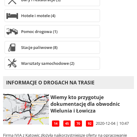
Hotele i motele (4)
Pomoc drogowa (1)
Stacje paliwowe (8)
Warsztaty samochodowe (2)
INFORMACJE O DROGACH NA TRASIE
Wiemy kto przygotuje
dokumentację dla obwodnic
Wielunia i Łowicza
2020-12-04 | 10:47
14
45
70
92
Firma IVIA z Katowic złożyła najkorzystniejsze oferty na opracowanie