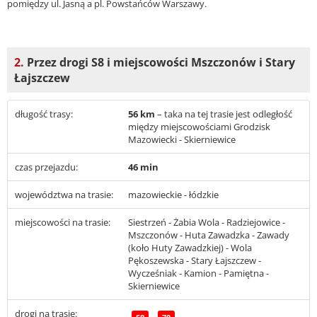
pomiędzy ul. Jasną a pl. Powstańców Warszawy.
2.
Przez drogi S8 i miejscowości Mszczonów i Stary
Łajszczew
długość trasy:
56 km
– taka na tej trasie jest odległość
między miejscowościami Grodzisk
Mazowiecki - Skierniewice
czas przejazdu:
46 min
województwa na trasie:
mazowieckie - łódzkie
miejscowości na trasie:
Siestrzeń - Żabia Wola - Radziejowice -
Mszczonów - Huta Zawadzka - Zawady
(koło Huty Zawadzkiej) - Wola
Pękoszewska - Stary Łajszczew -
Wycześniak - Kamion - Pamiętna -
Skierniewice
drogi na trasie: