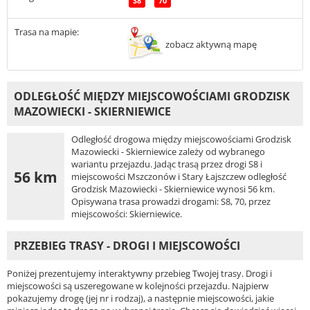
S8
70
Trasa na mapie:
zobacz aktywną mapę
ODLEGŁOŚĆ MIĘDZY MIEJSCOWOŚCIAMI GRODZISK
MAZOWIECKI - SKIERNIEWICE
Odległość drogowa między miejscowościami Grodzisk
Mazowiecki - Skierniewice zależy od wybranego
wariantu przejazdu. Jadąc trasą przez drogi S8 i
56 km
miejscowości Mszczonów i Stary Łajszczew odległość
Grodzisk Mazowiecki - Skierniewice wynosi 56 km.
Opisywana trasa prowadzi drogami: S8, 70, przez
miejscowości: Skierniewice.
PRZEBIEG TRASY - DROGI I MIEJSCOWOŚCI
Poniżej prezentujemy interaktywny przebieg Twojej trasy. Drogi i
miejscowości są uszeregowane w kolejności przejazdu. Najpierw
pokazujemy drogę (jej nr i rodzaj), a następnie miejscowości, jakie