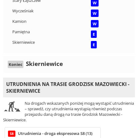
Stary Łajszczew
W
Wycześniak
W
Kamion
W
Pamiętna
E
Skierniewice
E
Skierniewice
Koniec
UTRUDNIENIA NA TRASIE GRODZISK MAZOWIECKI -
SKIERNIEWICE
Na drogach wskazanych poniżej mogą wystąpić utrudnienia
– sprawdź, czy utrudnienia wystąpią również podczas
przejazdu daną drogą na trasie Grodzisk Mazowiecki -
Skierniewice.
Utrudnienia - droga ekspresowa S8 (13)
S8