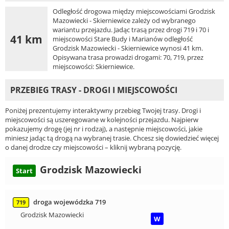
Odległość drogowa między miejscowościami Grodzisk
Mazowiecki - Skierniewice zależy od wybranego
wariantu przejazdu. Jadąc trasą przez drogi 719 i 70 i
41 km
miejscowości Stare Budy i Marianów odległość
Grodzisk Mazowiecki - Skierniewice wynosi 41 km.
Opisywana trasa prowadzi drogami: 70, 719, przez
miejscowości: Skierniewice.
PRZEBIEG TRASY - DROGI I MIEJSCOWOŚCI
Poniżej prezentujemy interaktywny przebieg Twojej trasy. Drogi i
miejscowości są uszeregowane w kolejności przejazdu. Najpierw
pokazujemy drogę (jej nr i rodzaj), a następnie miejscowości, jakie
miniesz jadąc tą drogą na wybranej trasie. Chcesz się dowiedzieć więcej
o danej drodze czy miejscowości – kliknij wybraną pozycję.
Grodzisk Mazowiecki
Start
droga wojewódzka 719
719
Grodzisk Mazowiecki
W