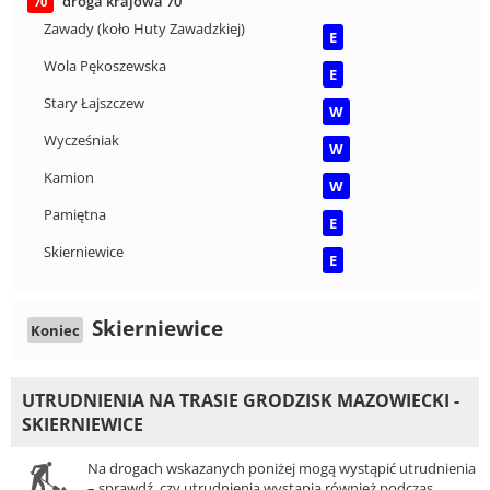
droga krajowa 70
70
Zawady (koło Huty Zawadzkiej)
E
Wola Pękoszewska
E
Stary Łajszczew
W
Wycześniak
W
Kamion
W
Pamiętna
E
Skierniewice
E
Skierniewice
Koniec
UTRUDNIENIA NA TRASIE GRODZISK MAZOWIECKI -
SKIERNIEWICE
Na drogach wskazanych poniżej mogą wystąpić utrudnienia
– sprawdź, czy utrudnienia wystąpią również podczas