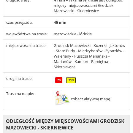
długość trasy:
41 km
– taka na tej trasie jest odległość
między miejscowościami Grodzisk
Mazowiecki - Skierniewice
czas przejazdu:
46 min
województwa na trasie:
mazowieckie - łódzkie
miejscowości na trasie:
Grodzisk Mazowiecki - Kozerki - Jaktorów
- Stare Budy - Międzyborów - Żyrardów -
Waleriany - Puszcza Mariańska -
Marianów - Kamion - Pamiętna -
Skierniewice
drogi na trasie:
70
719
Trasa na mapie:
zobacz aktywną mapę
ODLEGŁOŚĆ MIĘDZY MIEJSCOWOŚCIAMI GRODZISK
MAZOWIECKI - SKIERNIEWICE