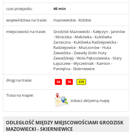
czas przejazdu:
46 min
województwa na trasie:
mazowieckie - łódzkie
miejscowości na trasie:
Grodzisk Mazowiecki - Kałęczyn - Janinów
- Mościska - Makówka - Kuklówka
Zarzeczna - Kuklówka Radziejowicka -
Radziejowice - Mszczonów - Huta
Zawadzka - Zawady (koło Huty
Zawadzkiej) - Wola Pękoszewska - Stary
Łajszczew - Wycześniak - Kamion -
Pamiętna - Skierniewice
drogi na trasie:
S8
70
579
Trasa na mapie:
zobacz aktywną mapę
ODLEGŁOŚĆ MIĘDZY MIEJSCOWOŚCIAMI GRODZISK
MAZOWIECKI - SKIERNIEWICE