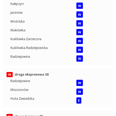
Kałęczyn
W
Janinów
W
Mościska
W
Makówka
W
Kuklówka Zarzeczna
W
Kuklówka Radziejowicka
W
Radziejowice
W
droga ekspresowa S8
S8
Radziejowice
W
Mszczonów
W
Huta Zawadzka
E