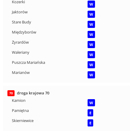
Kozerki
W
Jaktorów
W
Stare Budy
W
Międzyborów
W
Żyrardów
W
Waleriany
W
Puszcza Mariańska
W
Marianów
W
droga krajowa 70
70
Kamion
W
Pamiętna
E
Skierniewice
E