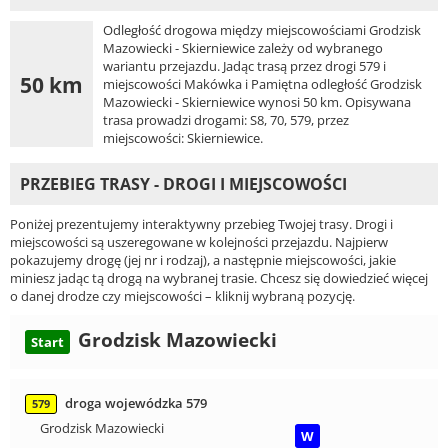
Odległość drogowa między miejscowościami Grodzisk
Mazowiecki - Skierniewice zależy od wybranego
wariantu przejazdu. Jadąc trasą przez drogi 579 i
50 km
miejscowości Makówka i Pamiętna odległość Grodzisk
Mazowiecki - Skierniewice wynosi 50 km. Opisywana
trasa prowadzi drogami: S8, 70, 579, przez
miejscowości: Skierniewice.
PRZEBIEG TRASY - DROGI I MIEJSCOWOŚCI
Poniżej prezentujemy interaktywny przebieg Twojej trasy. Drogi i
miejscowości są uszeregowane w kolejności przejazdu. Najpierw
pokazujemy drogę (jej nr i rodzaj), a następnie miejscowości, jakie
miniesz jadąc tą drogą na wybranej trasie. Chcesz się dowiedzieć więcej
o danej drodze czy miejscowości – kliknij wybraną pozycję.
Grodzisk Mazowiecki
Start
droga wojewódzka 579
579
Grodzisk Mazowiecki
W