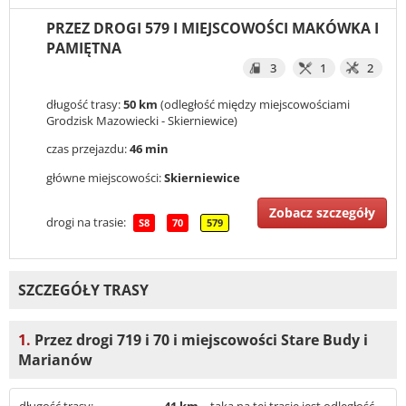
PRZEZ DROGI 579 I MIEJSCOWOŚCI MAKÓWKA I
PAMIĘTNA
3
1
2
długość trasy:
50 km
(odległość między miejscowościami
Grodzisk Mazowiecki - Skierniewice)
czas przejazdu:
46 min
główne miejscowości:
Skierniewice
Zobacz szczegóły
drogi na trasie:
S8
70
579
SZCZEGÓŁY TRASY
1.
Przez drogi 719 i 70 i miejscowości Stare Budy i
Marianów