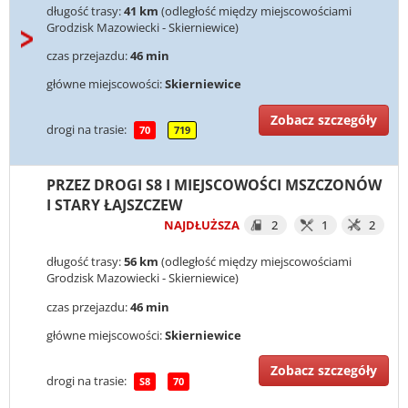
długość trasy:
41 km
(odległość między miejscowościami
Grodzisk Mazowiecki - Skierniewice)
czas przejazdu:
46 min
główne miejscowości:
Skierniewice
Zobacz szczegóły
drogi na trasie:
70
719
PRZEZ DROGI S8 I MIEJSCOWOŚCI MSZCZONÓW
I STARY ŁAJSZCZEW
NAJDŁUŻSZA
2
1
2
długość trasy:
56 km
(odległość między miejscowościami
Grodzisk Mazowiecki - Skierniewice)
czas przejazdu:
46 min
główne miejscowości:
Skierniewice
Zobacz szczegóły
drogi na trasie:
S8
70