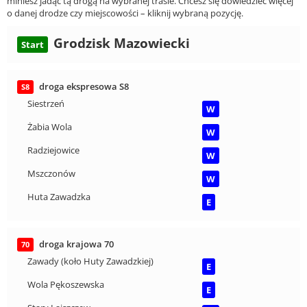
miniesz jadąc tą drogą na wybranej trasie. Chcesz się dowiedzieć więcej
o danej drodze czy miejscowości – kliknij wybraną pozycję.
Grodzisk Mazowiecki
Start
droga ekspresowa S8
S8
Siestrzeń
W
Żabia Wola
W
Radziejowice
W
Mszczonów
W
Huta Zawadzka
E
droga krajowa 70
70
Zawady (koło Huty Zawadzkiej)
E
Wola Pękoszewska
E