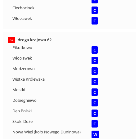
Ciechocinek
C
Włocławek
C
droga krajowa 62
62
Pikutkowo
C
Włocławek
C
Modzerowo
C
Wistka Królewska
C
Mostki
C
Dobiegniewo
C
Dąb Polski
C
Skoki Duże
C
Nowa Wieś (koło Nowego Duninowa)
W