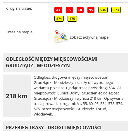
drogi na trasie:
A1
55
60
95
534
573
574
575
Trasa na mapie:
zobacz aktywną mapę
ODLEGŁOŚĆ MIĘDZY MIEJSCOWOŚCIAMI
GRUDZIĄDZ - MŁODZIESZYN
Odległość drogowa między miejscowościami
Grudziądz - Młodzieszyn zależy od wybranego
wariantu przejazdu. Jadąc trasą przez drogi 534 i A1 i
miejscowości Lubicz Dolny i Studzieniec odległość
218 km
Grudziądz - Młodzieszyn wynosi 218 km. Opisywana
trasa prowadzi drogami: A1, 55, 60, 95, 534, 573, 574,
575, przez miejscowości: Grudziądz, Toruń,
Włocławek.
PRZEBIEG TRASY - DROGI I MIEJSCOWOŚCI