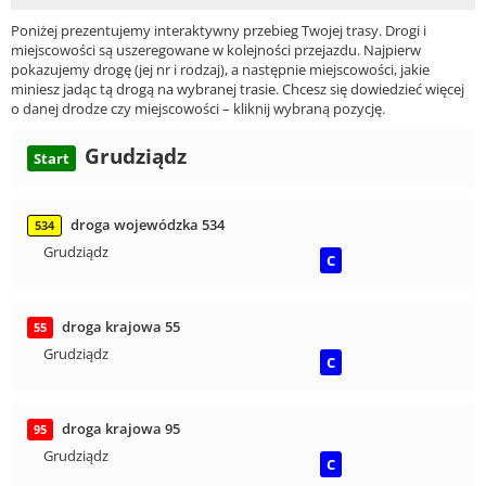
Poniżej prezentujemy interaktywny przebieg Twojej trasy. Drogi i
miejscowości są uszeregowane w kolejności przejazdu. Najpierw
pokazujemy drogę (jej nr i rodzaj), a następnie miejscowości, jakie
miniesz jadąc tą drogą na wybranej trasie. Chcesz się dowiedzieć więcej
o danej drodze czy miejscowości – kliknij wybraną pozycję.
Grudziądz
Start
droga wojewódzka 534
534
Grudziądz
C
droga krajowa 55
55
Grudziądz
C
droga krajowa 95
95
Grudziądz
C