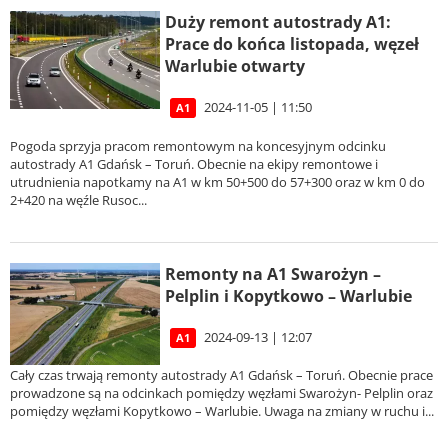
Duży remont autostrady A1:
Prace do końca listopada, węzeł
Warlubie otwarty
2024-11-05 | 11:50
A1
Pogoda sprzyja pracom remontowym na koncesyjnym odcinku
autostrady A1 Gdańsk – Toruń. Obecnie na ekipy remontowe i
utrudnienia napotkamy na A1 w km 50+500 do 57+300 oraz w km 0 do
2+420 na węźle Rusoc...
Remonty na A1 Swarożyn –
Pelplin i Kopytkowo – Warlubie
2024-09-13 | 12:07
A1
Cały czas trwają remonty autostrady A1 Gdańsk – Toruń. Obecnie prace
prowadzone są na odcinkach pomiędzy węzłami Swarożyn- Pelplin oraz
pomiędzy węzłami Kopytkowo – Warlubie. Uwaga na zmiany w ruchu i...