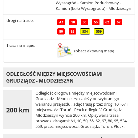
Wyszogród - Kamion Poduchowny -
Kamion (koło Wyszogrodu) - Młodzieszyn
drogi na trasie:
A1
10
50
55
62
67
80
95
534
559
Trasa na mapie:
zobacz aktywną mapę
ODLEGŁOŚĆ MIĘDZY MIEJSCOWOŚCIAMI
GRUDZIĄDZ - MŁODZIESZYN
Odległość drogowa między miejscowościami
Grudziądz - Młodzieszyn zależy od wybranego
wariantu przejazdu. Jadąc trasą przez drogi 10 i 67 i
200 km
miejscowości Toruń i Płock odległość Grudziądz -
Młodzieszyn wynosi 200 km. Opisywana trasa
prowadzi drogami: A1, 10, 50, 55, 62, 67, 80, 95, 534,
559, przez miejscowości: Grudziądz, Toruń, Płock.