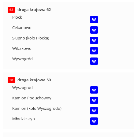
droga krajowa 62
62
Płock
W
Cekanowo
W
Słupno (koło Płocka)
W
Wilczkowo
W
Wyszogród
W
droga krajowa 50
50
Wyszogród
W
Kamion Poduchowny
W
Kamion (koło Wyszogrodu)
W
Młodzieszyn
W