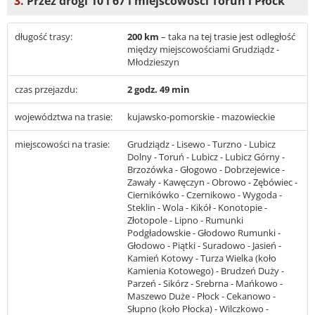
3.
Przez drogi 10 i 67 i miejscowości Toruń i Płock
długość trasy:
200 km
– taka na tej trasie jest odległość
między miejscowościami Grudziądz -
Młodzieszyn
czas przejazdu:
2 godz. 49 min
województwa na trasie:
kujawsko-pomorskie - mazowieckie
miejscowości na trasie:
Grudziądz - Lisewo - Turzno - Lubicz
Dolny - Toruń - Lubicz - Lubicz Górny -
Brzozówka - Głogowo - Dobrzejewice -
Zawały - Kawęczyn - Obrowo - Zębówiec -
Ciernikówko - Czernikowo - Wygoda -
Steklin - Wola - Kikół - Konotopie -
Złotopole - Lipno - Rumunki
Podgładowskie - Głodowo Rumunki -
Głodowo - Piątki - Suradowo - Jasień -
Kamień Kotowy - Turza Wielka (koło
Kamienia Kotowego) - Brudzeń Duży -
Parzeń - Sikórz - Srebrna - Mańkowo -
Maszewo Duże - Płock - Cekanowo -
Słupno (koło Płocka) - Wilczkowo -