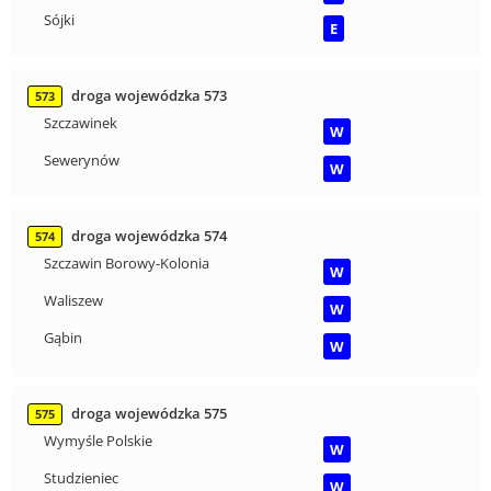
Sójki
E
droga wojewódzka 573
573
Szczawinek
W
Sewerynów
W
droga wojewódzka 574
574
Szczawin Borowy-Kolonia
W
Waliszew
W
Gąbin
W
droga wojewódzka 575
575
Wymyśle Polskie
W
Studzieniec
W