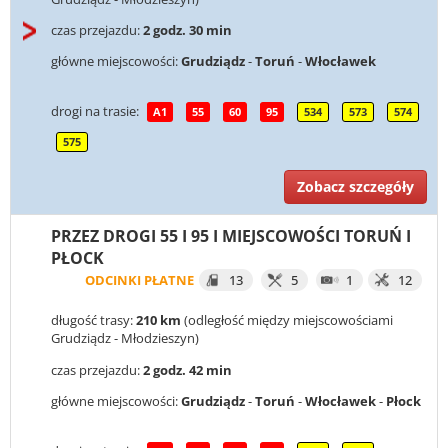
czas przejazdu:
2 godz. 30 min
główne miejscowości:
Grudziądz
-
Toruń
-
Włocławek
drogi na trasie:
A1
55
60
95
534
573
574
575
Zobacz szczegóły
PRZEZ DROGI 55 I 95 I MIEJSCOWOŚCI TORUŃ I
PŁOCK
ODCINKI PŁATNE
13
5
1
12
długość trasy:
210 km
(odległość między miejscowościami
Grudziądz - Młodzieszyn)
czas przejazdu:
2 godz. 42 min
główne miejscowości:
Grudziądz
-
Toruń
-
Włocławek
-
Płock