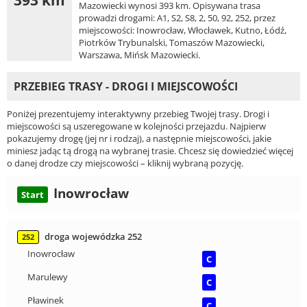
Mazowiecki wynosi 393 km. Opisywana trasa
prowadzi drogami: A1, S2, S8, 2, 50, 92, 252, przez
miejscowości: Inowrocław, Włocławek, Kutno, Łódź,
Piotrków Trybunalski, Tomaszów Mazowiecki,
Warszawa, Mińsk Mazowiecki.
PRZEBIEG TRASY - DROGI I MIEJSCOWOŚCI
Poniżej prezentujemy interaktywny przebieg Twojej trasy. Drogi i
miejscowości są uszeregowane w kolejności przejazdu. Najpierw
pokazujemy drogę (jej nr i rodzaj), a następnie miejscowości, jakie
miniesz jadąc tą drogą na wybranej trasie. Chcesz się dowiedzieć więcej
o danej drodze czy miejscowości – kliknij wybraną pozycję.
Inowrocław
Start
droga wojewódzka 252
252
Inowrocław
C
Marulewy
C
Pławinek
C