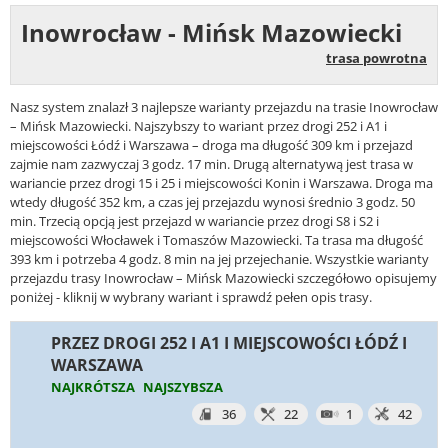
Inowrocław - Mińsk Mazowiecki
trasa powrotna
Nasz system znalazł 3 najlepsze warianty przejazdu na trasie Inowrocław
– Mińsk Mazowiecki. Najszybszy to wariant przez drogi 252 i A1 i
miejscowości Łódź i Warszawa – droga ma długość 309 km i przejazd
zajmie nam zazwyczaj 3 godz. 17 min. Drugą alternatywą jest trasa w
wariancie przez drogi 15 i 25 i miejscowości Konin i Warszawa. Droga ma
wtedy długość 352 km, a czas jej przejazdu wynosi średnio 3 godz. 50
min. Trzecią opcją jest przejazd w wariancie przez drogi S8 i S2 i
miejscowości Włocławek i Tomaszów Mazowiecki. Ta trasa ma długość
393 km i potrzeba 4 godz. 8 min na jej przejechanie. Wszystkie warianty
przejazdu trasy Inowrocław – Mińsk Mazowiecki szczegółowo opisujemy
poniżej - kliknij w wybrany wariant i sprawdź pełen opis trasy.
PRZEZ DROGI 252 I A1 I MIEJSCOWOŚCI ŁÓDŹ I
WARSZAWA
NAJKRÓTSZA
NAJSZYBSZA
36
22
1
42