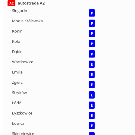
autostrada A2
A2
Sługocin
P
Modła Królewska
P
Konin
P
Koło
P
Dąbie
P
Wartkowice
E
Emilia
E
Zgierz
E
Stryków
E
Łódź
E
Łyszkowice
E
Łowicz
E
Skierniewice