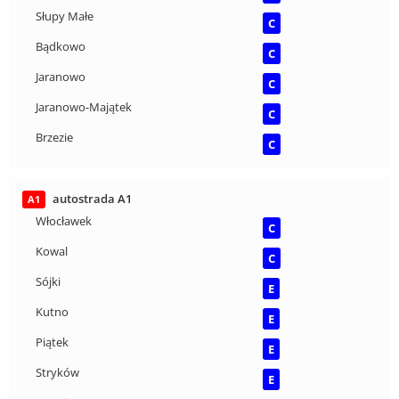
Słupy Małe
C
Bądkowo
C
Jaranowo
C
Jaranowo-Majątek
C
Brzezie
C
autostrada A1
A1
Włocławek
C
Kowal
C
Sójki
E
Kutno
E
Piątek
E
Stryków
E