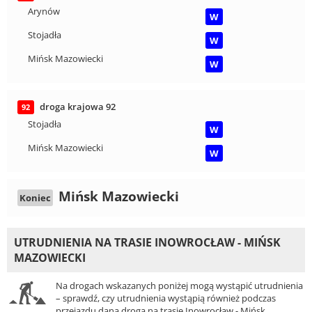
Arynów
W
Stojadła
W
Mińsk Mazowiecki
W
droga krajowa 92
92
Stojadła
W
Mińsk Mazowiecki
W
Mińsk Mazowiecki
Koniec
UTRUDNIENIA NA TRASIE INOWROCŁAW - MIŃSK
MAZOWIECKI
Na drogach wskazanych poniżej mogą wystąpić utrudnienia
– sprawdź, czy utrudnienia wystąpią również podczas
przejazdu daną drogą na trasie Inowrocław - Mińsk