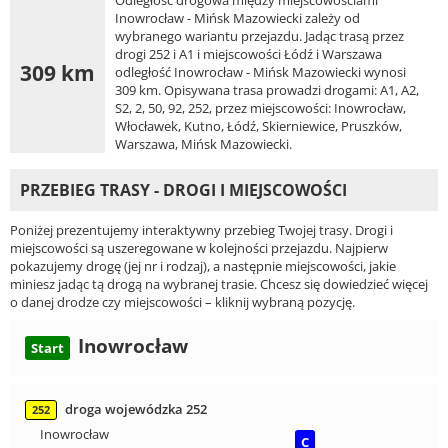
Odległość drogowa między miejscowościami
Inowrocław - Mińsk Mazowiecki zależy od
wybranego wariantu przejazdu. Jadąc trasą przez
drogi 252 i A1 i miejscowości Łódź i Warszawa
309 km
odległość Inowrocław - Mińsk Mazowiecki wynosi
309 km. Opisywana trasa prowadzi drogami: A1, A2,
S2, 2, 50, 92, 252, przez miejscowości: Inowrocław,
Włocławek, Kutno, Łódź, Skierniewice, Pruszków,
Warszawa, Mińsk Mazowiecki.
PRZEBIEG TRASY - DROGI I MIEJSCOWOŚCI
Poniżej prezentujemy interaktywny przebieg Twojej trasy. Drogi i
miejscowości są uszeregowane w kolejności przejazdu. Najpierw
pokazujemy drogę (jej nr i rodzaj), a następnie miejscowości, jakie
miniesz jadąc tą drogą na wybranej trasie. Chcesz się dowiedzieć więcej
o danej drodze czy miejscowości – kliknij wybraną pozycję.
Inowrocław
Start
droga wojewódzka 252
252
Inowrocław
C