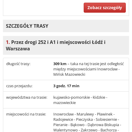
Zobacz szczegóły
SZCZEGÓŁY TRASY
1.
Przez drogi 252 i A1 i miejscowości Łódź i
Warszawa
długość trasy:
309 km
– taka na tej trasie jest odległość
między miejscowościami Inowrocław -
Mińsk Mazowiecki
czas przejazdu:
3 godz. 17 min
województwa na trasie:
kujawsko-pomorskie - łódzkie -
mazowieckie
miejscowości na trasie:
Inowrocław - Marulewy - Pławinek -
Radojewice - Pieczyska - Sobiesiernie -
Pieranie - Bąkowo - Dąbrowa Biskupia -
Walentynowo - Zakrzewo - Bachorza -