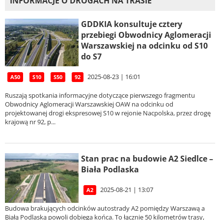
INFORMACJE O DROGACH NA TRASIE
GDDKIA konsultuje cztery
przebiegi Obwodnicy Aglomeracji
Warszawskiej na odcinku od S10
do S7
2025-08-23 | 16:01
A50
S10
S50
92
Ruszają spotkania informacyjne dotyczące pierwszego fragmentu
Obwodnicy Aglomeracji Warszawskiej OAW na odcinku od
projektowanej drogi ekspresowej S10 w rejonie Nacpolska, przez drogę
krajową nr 92, p...
Stan prac na budowie A2 Siedlce –
Biała Podlaska
2025-08-21 | 13:07
A2
Budowa brakujących odcinków autostrady A2 pomiędzy Warszawą a
Białą Podlaską powoli dobiega końca. To łącznie 50 kilometrów trasy,