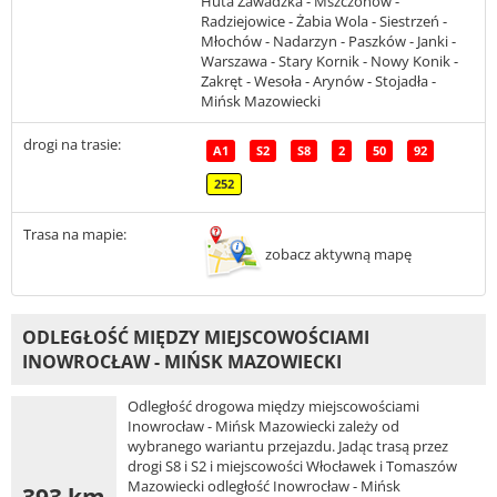
Huta Zawadzka - Mszczonów -
Radziejowice - Żabia Wola - Siestrzeń -
Młochów - Nadarzyn - Paszków - Janki -
Warszawa - Stary Kornik - Nowy Konik -
Zakręt - Wesoła - Arynów - Stojadła -
Mińsk Mazowiecki
drogi na trasie:
A1
S2
S8
2
50
92
252
Trasa na mapie:
zobacz aktywną mapę
ODLEGŁOŚĆ MIĘDZY MIEJSCOWOŚCIAMI
INOWROCŁAW - MIŃSK MAZOWIECKI
Odległość drogowa między miejscowościami
Inowrocław - Mińsk Mazowiecki zależy od
wybranego wariantu przejazdu. Jadąc trasą przez
drogi S8 i S2 i miejscowości Włocławek i Tomaszów
Mazowiecki odległość Inowrocław - Mińsk
393 km