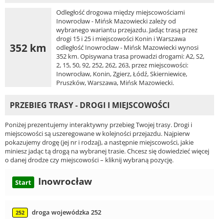
Odległość drogowa między miejscowościami
Inowrocław - Mińsk Mazowiecki zależy od
wybranego wariantu przejazdu. Jadąc trasą przez
drogi 15 i 25 i miejscowości Konin i Warszawa
352 km
odległość Inowrocław - Mińsk Mazowiecki wynosi
352 km. Opisywana trasa prowadzi drogami: A2, S2,
2, 15, 50, 92, 252, 262, 263, przez miejscowości:
Inowrocław, Konin, Zgierz, Łódź, Skierniewice,
Pruszków, Warszawa, Mińsk Mazowiecki.
PRZEBIEG TRASY - DROGI I MIEJSCOWOŚCI
Poniżej prezentujemy interaktywny przebieg Twojej trasy. Drogi i
miejscowości są uszeregowane w kolejności przejazdu. Najpierw
pokazujemy drogę (jej nr i rodzaj), a następnie miejscowości, jakie
miniesz jadąc tą drogą na wybranej trasie. Chcesz się dowiedzieć więcej
o danej drodze czy miejscowości – kliknij wybraną pozycję.
Inowrocław
Start
droga wojewódzka 252
252