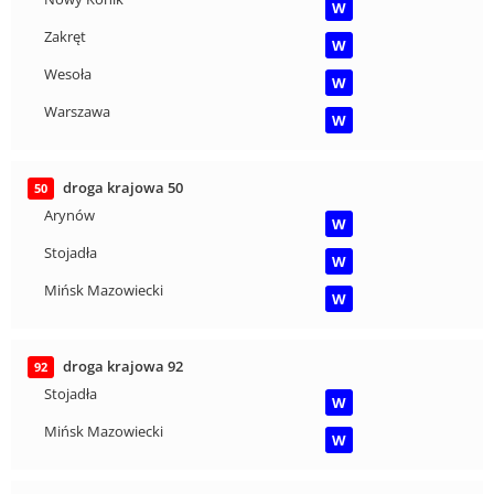
W
Zakręt
W
Wesoła
W
Warszawa
W
droga krajowa 50
50
Arynów
W
Stojadła
W
Mińsk Mazowiecki
W
droga krajowa 92
92
Stojadła
W
Mińsk Mazowiecki
W