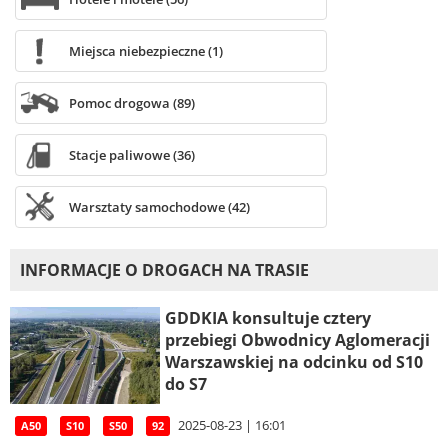
Miejsca niebezpieczne (1)
Pomoc drogowa (89)
Stacje paliwowe (36)
Warsztaty samochodowe (42)
INFORMACJE O DROGACH NA TRASIE
GDDKIA konsultuje cztery
przebiegi Obwodnicy Aglomeracji
Warszawskiej na odcinku od S10
do S7
2025-08-23 | 16:01
A50
S10
S50
92