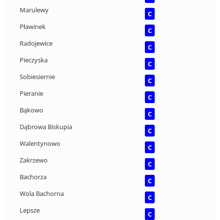
Marulewy
C
Pławinek
C
Radojewice
C
Pieczyska
C
Sobiesiernie
C
Pieranie
C
Bąkowo
C
Dąbrowa Biskupia
C
Walentynowo
C
Zakrzewo
C
Bachorza
C
Wola Bachorna
C
Lepsze
C