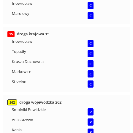
Inowrocław
C
Marulewy
C
droga krajowa 15
15
Inowrocław
C
Tupadły
C
Krusza Duchowna
C
Markowice
C
Strzelno
C
droga wojewódzka 262
262
Smolniki Powidzkie
P
Anastazewo
P
Kania
P