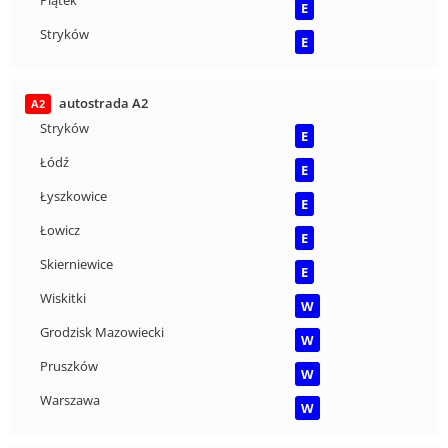
Piątek
E
Stryków
E
autostrada A2
A2
Stryków
E
Łódź
E
Łyszkowice
E
Łowicz
E
Skierniewice
E
Wiskitki
W
Grodzisk Mazowiecki
W
Pruszków
W
Warszawa
W