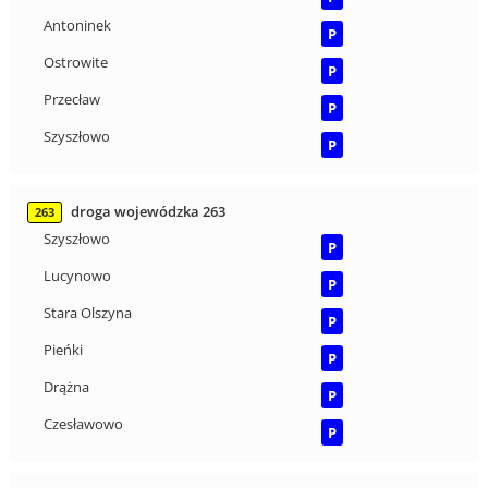
Antoninek
P
Ostrowite
P
Przecław
P
Szyszłowo
P
droga wojewódzka 263
263
Szyszłowo
P
Lucynowo
P
Stara Olszyna
P
Pieńki
P
Drążna
P
Czesławowo
P