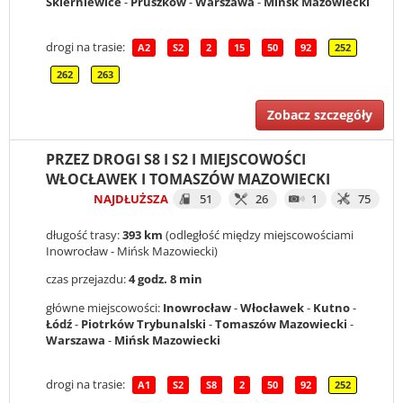
Skierniewice
-
Pruszków
-
Warszawa
-
Mińsk Mazowiecki
drogi na trasie:
A2
S2
2
15
50
92
252
262
263
Zobacz szczegóły
PRZEZ DROGI S8 I S2 I MIEJSCOWOŚCI
WŁOCŁAWEK I TOMASZÓW MAZOWIECKI
NAJDŁUŻSZA
51
26
1
75
długość trasy:
393 km
(odległość między miejscowościami
Inowrocław - Mińsk Mazowiecki)
czas przejazdu:
4 godz. 8 min
główne miejscowości:
Inowrocław
-
Włocławek
-
Kutno
-
Łódź
-
Piotrków Trybunalski
-
Tomaszów Mazowiecki
-
Warszawa
-
Mińsk Mazowiecki
drogi na trasie:
A1
S2
S8
2
50
92
252