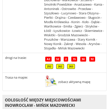
Duchowna - Markowice - Strzelno -
Smolniki Powidzkie - Anastazewo - Kania -
Antoninek - Ostrowite - Przecław -
Szyszłowo - Lucynowo - Stara Olszyna -
Pieńki - Drążna - Czesławowo - Sługocin -
Modła Królewska - Konin - Koło - Dąbie -
Wartkowice - Emilia - Zgierz - Stryków -
Łódź - Łyszkowice - Łowicz - Skierniewice -
Wiskitki - Grodzisk Mazowiecki -
Pruszków - Warszawa - Stary Kornik -
Nowy Konik - Zakręt - Wesoła - Arynów -
Stojadła - Mińsk Mazowiecki
drogi na trasie:
A2
S2
2
15
50
92
252
262
263
Trasa na mapie:
zobacz aktywną mapę
ODLEGŁOŚĆ MIĘDZY MIEJSCOWOŚCIAMI
INOWROCŁAW - MIŃSK MAZOWIECKI