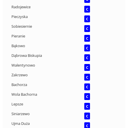
Radojewice
C
Pieczyska
C
Sobiesiernie
C
Pieranie
C
Bąkowo
C
Dąbrowa Biskupia
C
Walentynowo
C
Zakrzewo
C
Bachorza
C
Wola Bachorna
C
Lepsze
C
Siniarzewo
C
Ujma Duża
C