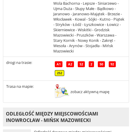
Wola Bachorna - Lepsze - Siniarzewo -
Ujma Duża - Słupy Małe - Bądkowo -
Jaranowo - Jaranowo-Majątek - Brzezie -
Włocławek - Kowal - Sójki - Kutno - Piątek
- Stryków - Łódź - Łyszkowice - Łowicz -
Skierniewice - Wiskitki - Grodzisk
Mazowiecki - Pruszków - Warszawa -
Stary Kornik - Nowy Konik - Zakręt -
Wesoła - Arynów - Stojadła - Mińsk
Mazowiecki
drogi na trasie:
A1
A2
S2
2
50
92
252
Trasa na mapie:
zobacz aktywną mapę
ODLEGŁOŚĆ MIĘDZY MIEJSCOWOŚCIAMI
INOWROCŁAW - MIŃSK MAZOWIECKI