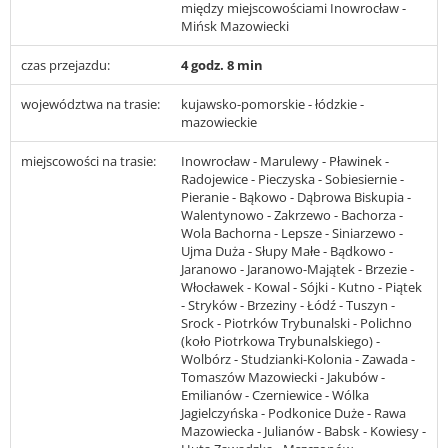
między miejscowościami Inowrocław -
Mińsk Mazowiecki
czas przejazdu:
4 godz. 8 min
województwa na trasie:
kujawsko-pomorskie - łódzkie -
mazowieckie
miejscowości na trasie:
Inowrocław - Marulewy - Pławinek -
Radojewice - Pieczyska - Sobiesiernie -
Pieranie - Bąkowo - Dąbrowa Biskupia -
Walentynowo - Zakrzewo - Bachorza -
Wola Bachorna - Lepsze - Siniarzewo -
Ujma Duża - Słupy Małe - Bądkowo -
Jaranowo - Jaranowo-Majątek - Brzezie -
Włocławek - Kowal - Sójki - Kutno - Piątek
- Stryków - Brzeziny - Łódź - Tuszyn -
Srock - Piotrków Trybunalski - Polichno
(koło Piotrkowa Trybunalskiego) -
Wolbórz - Studzianki-Kolonia - Zawada -
Tomaszów Mazowiecki - Jakubów -
Emilianów - Czerniewice - Wólka
Jagielczyńska - Podkonice Duże - Rawa
Mazowiecka - Julianów - Babsk - Kowiesy -