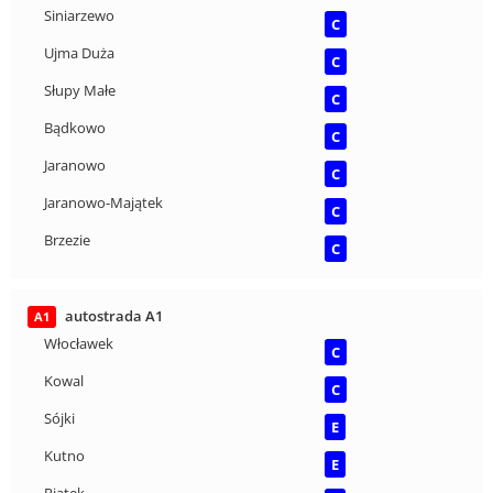
Siniarzewo
C
Ujma Duża
C
Słupy Małe
C
Bądkowo
C
Jaranowo
C
Jaranowo-Majątek
C
Brzezie
C
autostrada A1
A1
Włocławek
C
Kowal
C
Sójki
E
Kutno
E