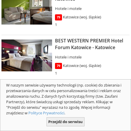
Hotele i motele
Katowice (woj. śląskie)
79
1
BEST WESTERN PREMIER Hotel
Forum Katowice - Katowice
Hotele i motele
Katowice (woj. śląskie)
79
1
W naszym serwisie używamy technologii (np. cookie) do zbierania i
Klimczoka 6 - Katowice
przetwarzania danych w celu personalizowania treści i reklam oraz
analizowania ruchu. Z danych tych korzystają firmy (tzw. Zaufani
Hotele i motele
Partnerzy), które świadczą usługi sprzedaży reklam. Klikając w
"Przejdź do serwisu" wyrażasz na to zgodę. Więcej informacji
Katowice (woj. śląskie)
79
znajdziesz w
Polityce Prywatności
.
1
Przejdź do serwisu