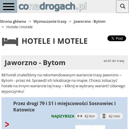
Strona główna
Wyznaczanie trasy
Jaworzno - Bytom
Hotele i motele
HOTELE I MOTELE
Jaworzno - Bytom
wróć do trasy
88 hoteli znaleźliśmy na rekomendowanym wariancie trasy Jaworzno –
Bytom - przez A4. Sprawdź ich lokalizacje na mapie. Chcesz zobaczyć
hotele na innym wariancie tej trasy – kliknij w wybrany wariant! Udanego
wypoczynku!
Przez drogi 79 i S1 i miejscowości Sosnowiec i
Katowice
NAJSZYBSZA
42 km
42 min