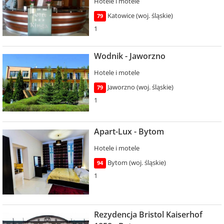
Hotele i motele
Katowice (woj. śląskie)
79
1
Wodnik - Jaworzno
Hotele i motele
Jaworzno (woj. śląskie)
79
1
Apart-Lux - Bytom
Hotele i motele
Bytom (woj. śląskie)
94
1
Rezydencja Bristol Kaiserhof