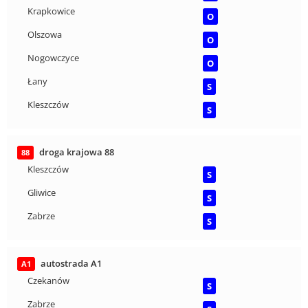
Krapkowice
O
Olszowa
O
Nogowczyce
O
Łany
S
Kleszczów
S
droga krajowa 88
88
Kleszczów
S
Gliwice
S
Zabrze
S
autostrada A1
A1
Czekanów
S
Zabrze