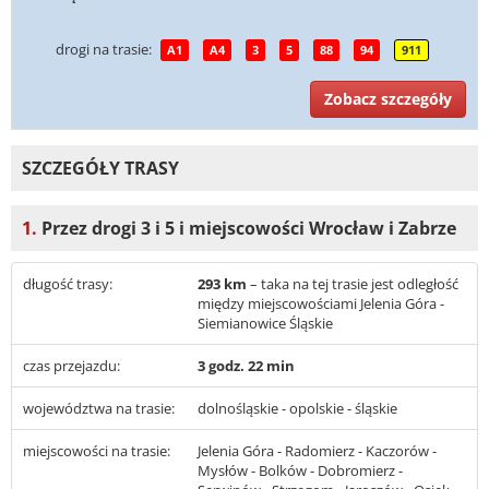
drogi na trasie:
A1
A4
3
5
88
94
911
Zobacz szczegóły
SZCZEGÓŁY TRASY
1.
Przez drogi 3 i 5 i miejscowości Wrocław i Zabrze
długość trasy:
293 km
– taka na tej trasie jest odległość
między miejscowościami Jelenia Góra -
Siemianowice Śląskie
czas przejazdu:
3 godz. 22 min
województwa na trasie:
dolnośląskie - opolskie - śląskie
miejscowości na trasie:
Jelenia Góra - Radomierz - Kaczorów -
Mysłów - Bolków - Dobromierz -