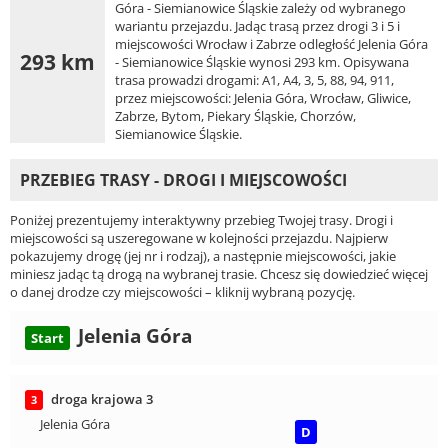
Góra - Siemianowice Śląskie zależy od wybranego
wariantu przejazdu. Jadąc trasą przez drogi 3 i 5 i
miejscowości Wrocław i Zabrze odległość Jelenia Góra
293 km
- Siemianowice Śląskie wynosi 293 km. Opisywana
trasa prowadzi drogami: A1, A4, 3, 5, 88, 94, 911,
przez miejscowości: Jelenia Góra, Wrocław, Gliwice,
Zabrze, Bytom, Piekary Śląskie, Chorzów,
Siemianowice Śląskie.
PRZEBIEG TRASY - DROGI I MIEJSCOWOŚCI
Poniżej prezentujemy interaktywny przebieg Twojej trasy. Drogi i
miejscowości są uszeregowane w kolejności przejazdu. Najpierw
pokazujemy drogę (jej nr i rodzaj), a następnie miejscowości, jakie
miniesz jadąc tą drogą na wybranej trasie. Chcesz się dowiedzieć więcej
o danej drodze czy miejscowości – kliknij wybraną pozycję.
Jelenia Góra
Start
droga krajowa 3
3
Jelenia Góra
D