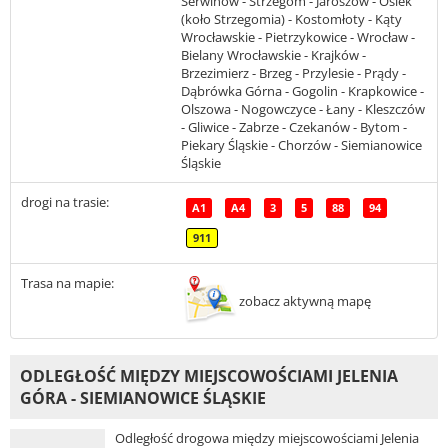
Serwinów - Strzegom - Jaroszów - Osiek
(koło Strzegomia) - Kostomłoty - Kąty
Wrocławskie - Pietrzykowice - Wrocław -
Bielany Wrocławskie - Krajków -
Brzezimierz - Brzeg - Przylesie - Prądy -
Dąbrówka Górna - Gogolin - Krapkowice -
Olszowa - Nogowczyce - Łany - Kleszczów
- Gliwice - Zabrze - Czekanów - Bytom -
Piekary Śląskie - Chorzów - Siemianowice
Śląskie
drogi na trasie:
A1
A4
3
5
88
94
911
Trasa na mapie:
zobacz aktywną mapę
ODLEGŁOŚĆ MIĘDZY MIEJSCOWOŚCIAMI JELENIA
GÓRA - SIEMIANOWICE ŚLĄSKIE
Odległość drogowa między miejscowościami Jelenia