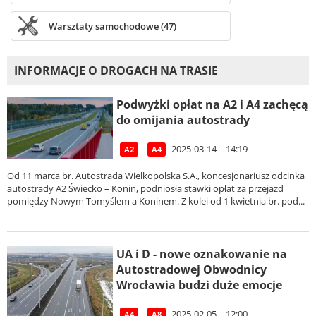
Warsztaty samochodowe (47)
INFORMACJE O DROGACH NA TRASIE
Podwyżki opłat na A2 i A4 zachęcą
do omijania autostrady
2025-03-14 | 14:19
A2
A4
Od 11 marca br. Autostrada Wielkopolska S.A., koncesjonariusz odcinka
autostrady A2 Świecko – Konin, podniosła stawki opłat za przejazd
pomiędzy Nowym Tomyślem a Koninem. Z kolei od 1 kwietnia br. pod...
UA i D - nowe oznakowanie na
Autostradowej Obwodnicy
Wrocławia budzi duże emocje
2025-02-05 | 12:00
A4
A8