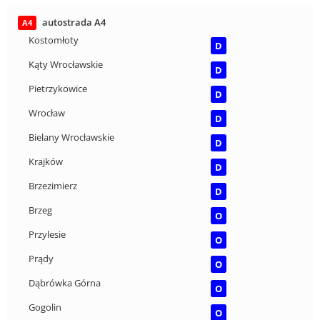
autostrada A4
A4
Kostomłoty
D
Kąty Wrocławskie
D
Pietrzykowice
D
Wrocław
D
Bielany Wrocławskie
D
Krajków
D
Brzezimierz
D
Brzeg
O
Przylesie
O
Prądy
O
Dąbrówka Górna
O
Gogolin
O