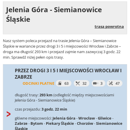
Jelenia Góra - Siemianowice
Śląskie
trasa powrotna
Nasz system poleca przejazd na trasie Jelenia Góra – Siemianowice
Śląskie w wariancie przez drogi 3 i 5 i miejscowości Wrocław i Zabrze –
droga ma długość 293 km i przejazd zajmie nam zazwyczaj 3 godz. 22
min. Sprawdź niżej pełen opis trasy.
PRZEZ DROGI 3 I 5 I MIEJSCOWOŚCI WROCŁAW I
ZABRZE
ODCINKI PŁATNE
63
32
3
47
długość trasy:
293 km
(odległość między miejscowościami
Jelenia Góra - Siemianowice Śląskie)
czas przejazdu:
3 godz. 22 min
główne miejscowości:
Jelenia Góra
-
Wrocław
-
Gliwice
-
Zabrze
-
Bytom
-
Piekary Śląskie
-
Chorzów
-
Siemianowice
Śląskie