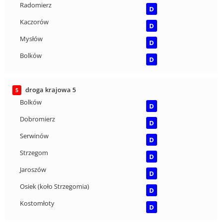
Radomierz
D
Kaczorów
D
Mysłów
D
Bolków
D
droga krajowa 5
5
Bolków
D
Dobromierz
D
Serwinów
D
Strzegom
D
Jaroszów
D
Osiek (koło Strzegomia)
D
Kostomłoty
D