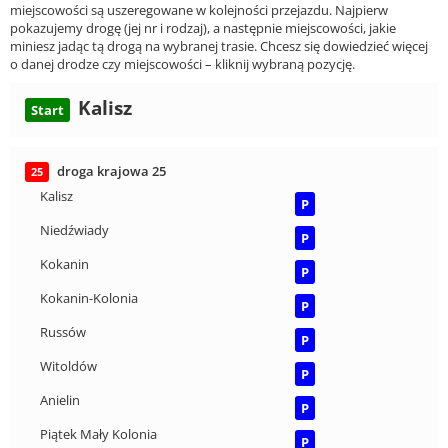
miejscowości są uszeregowane w kolejności przejazdu. Najpierw
pokazujemy drogę (jej nr i rodzaj), a następnie miejscowości, jakie
miniesz jadąc tą drogą na wybranej trasie. Chcesz się dowiedzieć więcej
o danej drodze czy miejscowości – kliknij wybraną pozycję.
Kalisz
Start
droga krajowa 25
25
Kalisz
P
Niedźwiady
P
Kokanin
P
Kokanin-Kolonia
P
Russów
P
Witoldów
P
Anielin
P
Piątek Mały Kolonia
P