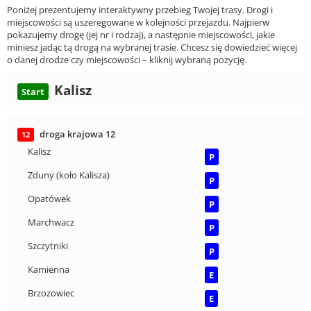
Poniżej prezentujemy interaktywny przebieg Twojej trasy. Drogi i
miejscowości są uszeregowane w kolejności przejazdu. Najpierw
pokazujemy drogę (jej nr i rodzaj), a następnie miejscowości, jakie
miniesz jadąc tą drogą na wybranej trasie. Chcesz się dowiedzieć więcej
o danej drodze czy miejscowości – kliknij wybraną pozycję.
Kalisz
Start
droga krajowa 12
12
Kalisz
P
Zduny (koło Kalisza)
P
Opatówek
P
Marchwacz
P
Szczytniki
P
Kamienna
E
Brzozowiec
E