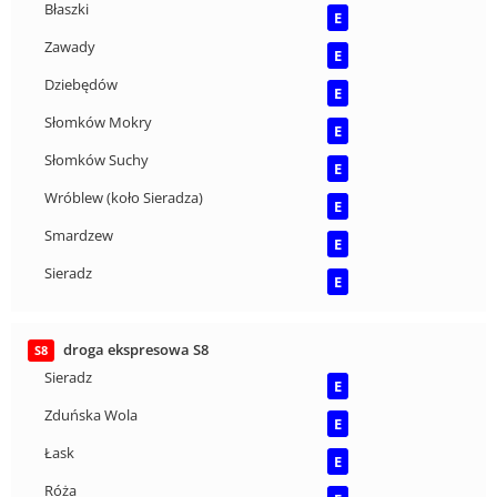
Błaszki
E
Zawady
E
Dziebędów
E
Słomków Mokry
E
Słomków Suchy
E
Wróblew (koło Sieradza)
E
Smardzew
E
Sieradz
E
droga ekspresowa S8
S8
Sieradz
E
Zduńska Wola
E
Łask
E
Róża