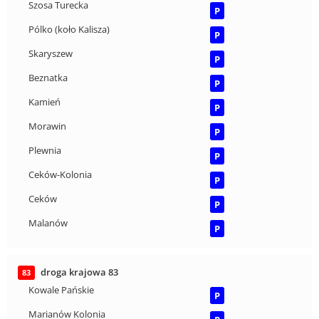
Szosa Turecka
P
Pólko (koło Kalisza)
P
Skaryszew
P
Beznatka
P
Kamień
P
Morawin
P
Plewnia
P
Ceków-Kolonia
P
Ceków
P
Malanów
P
droga krajowa 83
83
Kowale Pańskie
P
Marianów Kolonia