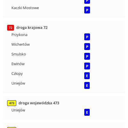
P
Kaczki Mostowe
P
droga krajowa 72
72
Przykona
P
Wichertów
P
Smulsko
P
Ewinów
P
Człopy
E
Uniejów
E
droga wojewódzka 473
473
Uniejów
E