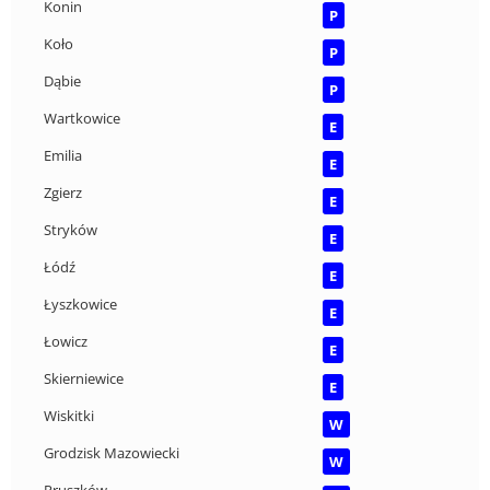
Konin
P
Koło
P
Dąbie
P
Wartkowice
E
Emilia
E
Zgierz
E
Stryków
E
Łódź
E
Łyszkowice
E
Łowicz
E
Skierniewice
E
Wiskitki
W
Grodzisk Mazowiecki
W