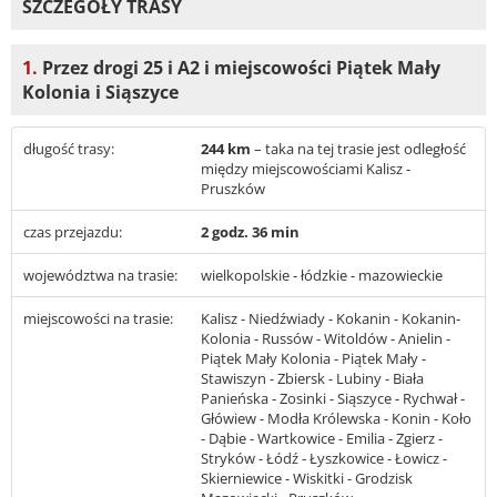
SZCZEGÓŁY TRASY
1.
Przez drogi 25 i A2 i miejscowości Piątek Mały
Kolonia i Siąszyce
długość trasy:
244 km
– taka na tej trasie jest odległość
między miejscowościami Kalisz -
Pruszków
czas przejazdu:
2 godz. 36 min
województwa na trasie:
wielkopolskie - łódzkie - mazowieckie
miejscowości na trasie:
Kalisz - Niedźwiady - Kokanin - Kokanin-
Kolonia - Russów - Witoldów - Anielin -
Piątek Mały Kolonia - Piątek Mały -
Stawiszyn - Zbiersk - Lubiny - Biała
Panieńska - Zosinki - Siąszyce - Rychwał -
Główiew - Modła Królewska - Konin - Koło
- Dąbie - Wartkowice - Emilia - Zgierz -
Stryków - Łódź - Łyszkowice - Łowicz -
Skierniewice - Wiskitki - Grodzisk