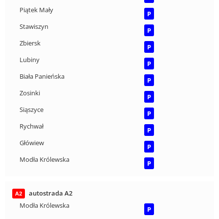
Piątek Mały
P
Stawiszyn
P
Zbiersk
P
Lubiny
P
Biała Panieńska
P
Zosinki
P
Siąszyce
P
Rychwał
P
Główiew
P
Modła Królewska
P
autostrada A2
A2
Modła Królewska
P