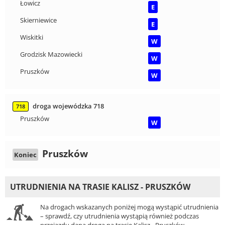
Łowicz
E
Skierniewice
E
Wiskitki
W
Grodzisk Mazowiecki
W
Pruszków
W
droga wojewódzka 718
718
Pruszków
W
Pruszków
Koniec
UTRUDNIENIA NA TRASIE KALISZ - PRUSZKÓW
Na drogach wskazanych poniżej mogą wystąpić utrudnienia
– sprawdź, czy utrudnienia wystąpią również podczas