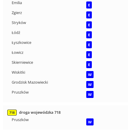
Emilia
E
Zgierz
E
Stryków
E
Łódź
E
Łyszkowice
E
Łowicz
E
Skierniewice
E
Wiskitki
W
Grodzisk Mazowiecki
W
Pruszków
W
droga wojewódzka 718
718
Pruszków
W