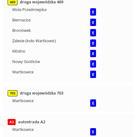
droga wojewódzka 469
469
Wola Przedmiejska
E
Biernacice
E
Bronówek
E
Zalesie (koło Wartkowic)
E
Kłódno
E
Nowy Gostków
E
Wartkowice
E
droga wojewódzka 703
703
Wartkowice
E
autostrada A2
A2
Wartkowice
E