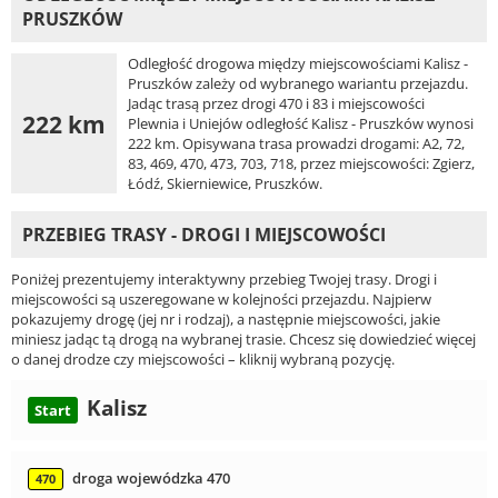
PRUSZKÓW
Odległość drogowa między miejscowościami Kalisz -
Pruszków zależy od wybranego wariantu przejazdu.
Jadąc trasą przez drogi 470 i 83 i miejscowości
222 km
Plewnia i Uniejów odległość Kalisz - Pruszków wynosi
222 km. Opisywana trasa prowadzi drogami: A2, 72,
83, 469, 470, 473, 703, 718, przez miejscowości: Zgierz,
Łódź, Skierniewice, Pruszków.
PRZEBIEG TRASY - DROGI I MIEJSCOWOŚCI
Poniżej prezentujemy interaktywny przebieg Twojej trasy. Drogi i
miejscowości są uszeregowane w kolejności przejazdu. Najpierw
pokazujemy drogę (jej nr i rodzaj), a następnie miejscowości, jakie
miniesz jadąc tą drogą na wybranej trasie. Chcesz się dowiedzieć więcej
o danej drodze czy miejscowości – kliknij wybraną pozycję.
Kalisz
Start
droga wojewódzka 470
470