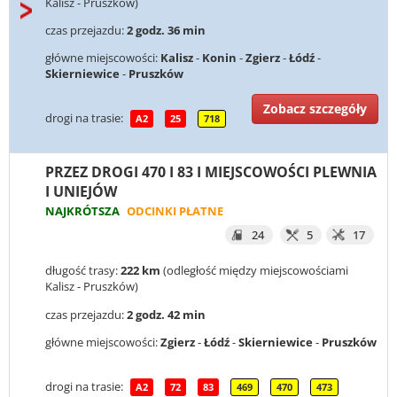
Kalisz - Pruszków)
czas przejazdu:
2 godz. 36 min
główne miejscowości:
Kalisz
-
Konin
-
Zgierz
-
Łódź
-
Skierniewice
-
Pruszków
Zobacz szczegóły
drogi na trasie:
A2
25
718
PRZEZ DROGI 470 I 83 I MIEJSCOWOŚCI PLEWNIA
I UNIEJÓW
NAJKRÓTSZA
ODCINKI PŁATNE
24
5
17
długość trasy:
222 km
(odległość między miejscowościami
Kalisz - Pruszków)
czas przejazdu:
2 godz. 42 min
główne miejscowości:
Zgierz
-
Łódź
-
Skierniewice
-
Pruszków
drogi na trasie:
A2
72
83
469
470
473