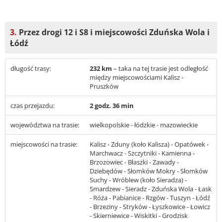
3.
Przez drogi 12 i S8 i miejscowości Zduńska Wola i
Łódź
długość trasy:
232 km
– taka na tej trasie jest odległość
między miejscowościami Kalisz -
Pruszków
czas przejazdu:
2 godz. 36 min
województwa na trasie:
wielkopolskie - łódzkie - mazowieckie
miejscowości na trasie:
Kalisz - Zduny (koło Kalisza) - Opatówek -
Marchwacz - Szczytniki - Kamienna -
Brzozowiec - Błaszki - Zawady -
Dziebędów - Słomków Mokry - Słomków
Suchy - Wróblew (koło Sieradza) -
Smardzew - Sieradz - Zduńska Wola - Łask
- Róża - Pabianice - Rzgów - Tuszyn - Łódź
- Brzeziny - Stryków - Łyszkowice - Łowicz
- Skierniewice - Wiskitki - Grodzisk