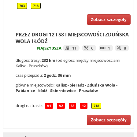
703
718
Zobacz szczegóły
PRZEZ DROGI 12 I S8 I MIEJSCOWOŚCI ZDUŃSKA
WOLA I ŁÓDŹ
NAJSZYBSZA
11
6
1
8
długość trasy:
232 km
(odległość między miejscowościami
Kalisz - Pruszków)
czas przejazdu:
2 godz. 36 min
główne miejscowości:
Kalisz
-
Sieradz
-
Zduńska Wola
-
Pabianice
-
Łódź
-
Skierniewice
-
Pruszków
drogi na trasie:
A1
A2
S8
12
718
Zobacz szczegóły