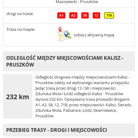
Mazowiecki - Pruszków
drogi na trasie:
A1
A2
S8
12
718
Trasa na mapie:
zobacz aktywną mapę
ODLEGŁOŚĆ MIĘDZY MIEJSCOWOŚCIAMI KALISZ -
PRUSZKÓW
Odległość drogowa między miejscowościami Kalisz -
Pruszków zależy od wybranego wariantu przejazdu.
Jadąc trasą przez drogi 12 i S8 i miejscowości
Zduńska Wola i Łódź odległość Kalisz - Pruszków
232 km
wynosi 232 km. Opisywana trasa prowadzi drogami:
A1, A2, S8, 12, 718, przez miejscowości: Kalisz, Sieradz,
Zduńska Wola, Pabianice, Łódź, Skierniewice,
Pruszków.
PRZEBIEG TRASY - DROGI I MIEJSCOWOŚCI