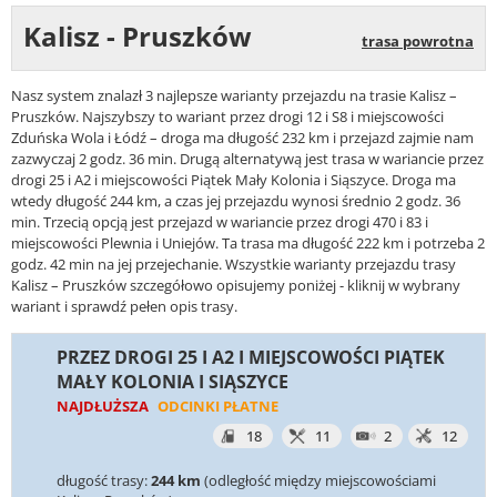
Kalisz - Pruszków
trasa powrotna
Nasz system znalazł 3 najlepsze warianty przejazdu na trasie Kalisz –
Pruszków. Najszybszy to wariant przez drogi 12 i S8 i miejscowości
Zduńska Wola i Łódź – droga ma długość 232 km i przejazd zajmie nam
zazwyczaj 2 godz. 36 min. Drugą alternatywą jest trasa w wariancie przez
drogi 25 i A2 i miejscowości Piątek Mały Kolonia i Siąszyce. Droga ma
wtedy długość 244 km, a czas jej przejazdu wynosi średnio 2 godz. 36
min. Trzecią opcją jest przejazd w wariancie przez drogi 470 i 83 i
miejscowości Plewnia i Uniejów. Ta trasa ma długość 222 km i potrzeba 2
godz. 42 min na jej przejechanie. Wszystkie warianty przejazdu trasy
Kalisz – Pruszków szczegółowo opisujemy poniżej - kliknij w wybrany
wariant i sprawdź pełen opis trasy.
PRZEZ DROGI 25 I A2 I MIEJSCOWOŚCI PIĄTEK
MAŁY KOLONIA I SIĄSZYCE
NAJDŁUŻSZA
ODCINKI PŁATNE
18
11
2
12
długość trasy:
244 km
(odległość między miejscowościami