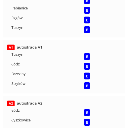
E
Pabianice
E
Rzgów
E
Tuszyn
E
autostrada A1
A1
Tuszyn
E
Łódź
E
Brzeziny
E
Stryków
E
autostrada A2
A2
Łódź
E
Łyszkowice
E