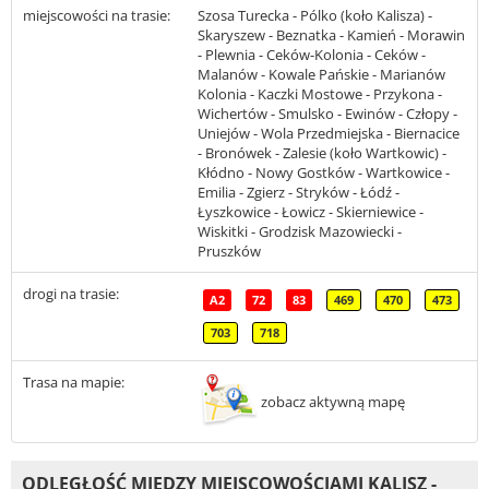
miejscowości na trasie:
Szosa Turecka - Pólko (koło Kalisza) -
Skaryszew - Beznatka - Kamień - Morawin
- Plewnia - Ceków-Kolonia - Ceków -
Malanów - Kowale Pańskie - Marianów
Kolonia - Kaczki Mostowe - Przykona -
Wichertów - Smulsko - Ewinów - Człopy -
Uniejów - Wola Przedmiejska - Biernacice
- Bronówek - Zalesie (koło Wartkowic) -
Kłódno - Nowy Gostków - Wartkowice -
Emilia - Zgierz - Stryków - Łódź -
Łyszkowice - Łowicz - Skierniewice -
Wiskitki - Grodzisk Mazowiecki -
Pruszków
drogi na trasie:
A2
72
83
469
470
473
703
718
Trasa na mapie:
zobacz aktywną mapę
ODLEGŁOŚĆ MIĘDZY MIEJSCOWOŚCIAMI KALISZ -