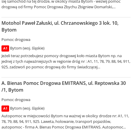
się samochód na tej drodze, w okolicy miasta Bytom - wezwij pomoc
drogową od firmy Pomoc Drogowa Zbychu Zbigniew Domański,...
Motohol Paweł Załuski, ul. Chrzanowskiego 3 lok. 10,
Bytom
Pomoc drogowa
Bytom (woj. śląskie)
A1
Jeżeli teraz potrzebujesz pomocy drogowej koło miasta Bytom np. na
jednej z tych najważniejszych w regionie dróg nr : A1, 11, 78, 79, 88, 94, 911,
925, zadzwoń po pomoc drogową do firmy świadczącej...
A. Bienas Pomoc Drogowa EMITRANS, ul. Reptowska 30
/1, Bytom
Pomoc drogowa
Bytom (woj. śląskie)
A1
Autopomoc w miejscowości Bytom na ważnej w okolicy drodze nr: A1, 11,
78, 79, 88, 94, 911, 925. Laweta, holowanie, transport pojazdów,
autopomoc - firma A. Bienas Pomoc Drogowa EMITRANS. Autopomoc...