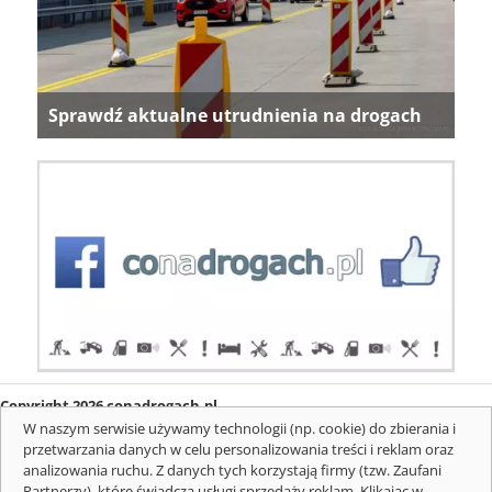
Sprawdź aktualne utrudnienia na drogach
Copyright 2026 conadrogach.pl
O firmie
Redakcja
Regulamin
Informacje o cookies
W naszym serwisie używamy technologii (np. cookie) do zbierania i
Mapa serwisu
Komunikaty
przetwarzania danych w celu personalizowania treści i reklam oraz
analizowania ruchu. Z danych tych korzystają firmy (tzw. Zaufani
Partnerzy), które świadczą usługi sprzedaży reklam. Klikając w