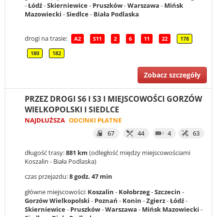
-
Łódź
-
Skierniewice
-
Pruszków
-
Warszawa
-
Mińsk
Mazowiecki
-
Siedlce
-
Biała Podlaska
drogi na trasie:
A2
S11
2
6
11
22
178
180
182
Zobacz szczegóły
PRZEZ DROGI S6 I S3 I MIEJSCOWOŚCI GORZÓW
WIELKOPOLSKI I SIEDLCE
NAJDŁUŻSZA
ODCINKI PŁATNE
67
44
4
63
długość trasy:
881 km
(odległość między miejscowościami
Koszalin - Biała Podlaska)
czas przejazdu:
8 godz. 47 min
główne miejscowości:
Koszalin
-
Kołobrzeg
-
Szczecin
-
Gorzów Wielkopolski
-
Poznań
-
Konin
-
Zgierz
-
Łódź
-
Skierniewice
-
Pruszków
-
Warszawa
-
Mińsk Mazowiecki
-