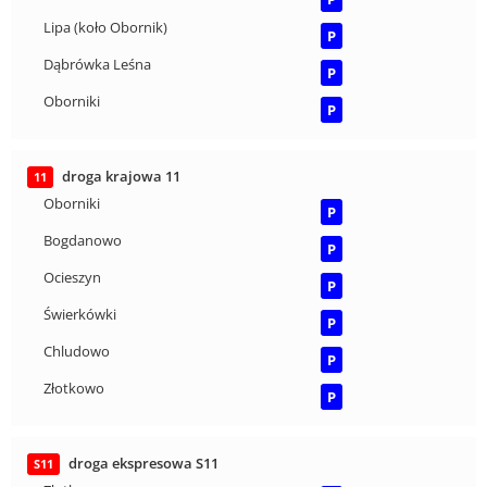
Lipa (koło Obornik)
P
Dąbrówka Leśna
P
Oborniki
P
droga krajowa 11
11
Oborniki
P
Bogdanowo
P
Ocieszyn
P
Świerkówki
P
Chludowo
P
Złotkowo
P
droga ekspresowa S11
S11