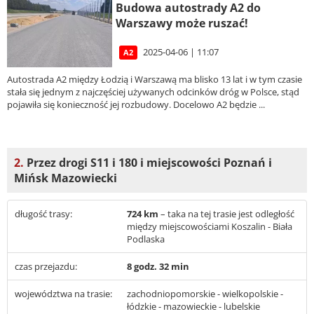
Budowa autostrady A2 do
Warszawy może ruszać!
2025-04-06 | 11:07
A2
Autostrada A2 między Łodzią i Warszawą ma blisko 13 lat i w tym czasie
stała się jednym z najczęściej używanych odcinków dróg w Polsce, stąd
pojawiła się konieczność jej rozbudowy. Docelowo A2 będzie ...
2.
Przez drogi S11 i 180 i miejscowości Poznań i
Mińsk Mazowiecki
długość trasy:
724 km
– taka na tej trasie jest odległość
między miejscowościami Koszalin - Biała
Podlaska
czas przejazdu:
8 godz. 32 min
województwa na trasie:
zachodniopomorskie - wielkopolskie -
łódzkie - mazowieckie - lubelskie