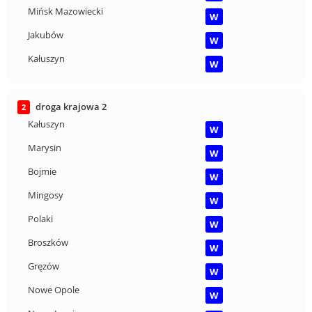
Mińsk Mazowiecki
W
Jakubów
W
Kałuszyn
W
droga krajowa 2
2
Kałuszyn
W
Marysin
W
Bojmie
W
Mingosy
W
Polaki
W
Broszków
W
Gręzów
W
Nowe Opole
W