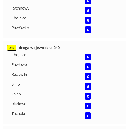
G
Rychnowy
G
Chojnice
G
Pawłówko
G
droga wojewódzka 240
240
Chojnice
G
Pawłowo
G
Racławiki
G
Silno
G
Żalno
C
Bladowo
C
Tuchola
C