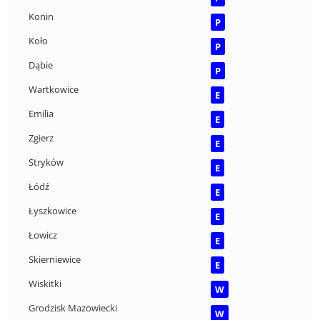
Konin
P
Koło
P
Dąbie
P
Wartkowice
E
Emilia
E
Zgierz
E
Stryków
E
Łódź
E
Łyszkowice
E
Łowicz
E
Skierniewice
E
Wiskitki
W
Grodzisk Mazowiecki
W