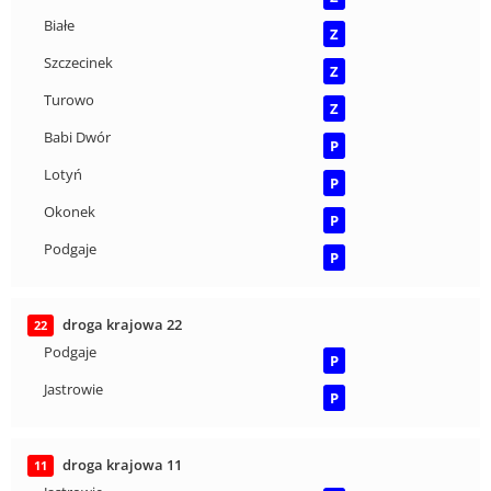
Białe
Z
Szczecinek
Z
Turowo
Z
Babi Dwór
P
Lotyń
P
Okonek
P
Podgaje
P
droga krajowa 22
22
Podgaje
P
Jastrowie
P
droga krajowa 11
11