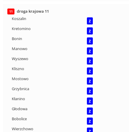
droga krajowa 11
11
Koszalin
Z
Kretomino
Z
Bonin
Z
Manowo
Z
Wyszewo
Z
Kliszno
Z
Mostowo
Z
Grzybnica
Z
Kłanino
Z
Głodowa
Z
Bobolice
Z
Wierzchowo
Z