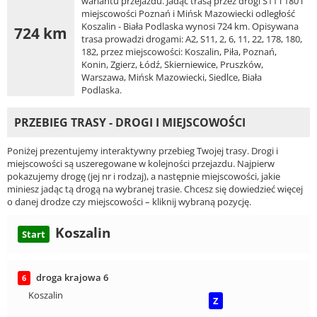
wariantu przejazdu. Jadąc trasą przez drogi S11 i 180 i
miejscowości Poznań i Mińsk Mazowiecki odległość
Koszalin - Biała Podlaska wynosi 724 km. Opisywana
724 km
trasa prowadzi drogami: A2, S11, 2, 6, 11, 22, 178, 180,
182, przez miejscowości: Koszalin, Piła, Poznań,
Konin, Zgierz, Łódź, Skierniewice, Pruszków,
Warszawa, Mińsk Mazowiecki, Siedlce, Biała
Podlaska.
PRZEBIEG TRASY - DROGI I MIEJSCOWOŚCI
Poniżej prezentujemy interaktywny przebieg Twojej trasy. Drogi i
miejscowości są uszeregowane w kolejności przejazdu. Najpierw
pokazujemy drogę (jej nr i rodzaj), a następnie miejscowości, jakie
miniesz jadąc tą drogą na wybranej trasie. Chcesz się dowiedzieć więcej
o danej drodze czy miejscowości – kliknij wybraną pozycję.
Koszalin
Start
droga krajowa 6
6
Koszalin
Z