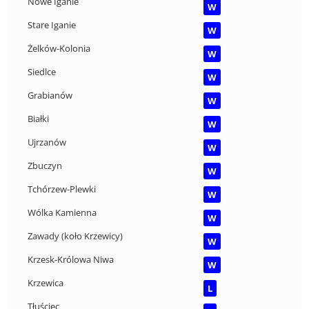
Nowe Iganie
W
Stare Iganie
W
Żelków-Kolonia
W
Siedlce
W
Grabianów
W
Białki
W
Ujrzanów
W
Zbuczyn
W
Tchórzew-Plewki
W
Wólka Kamienna
W
Zawady (koło Krzewicy)
W
Krzesk-Królowa Niwa
W
Krzewica
L
Tłuściec