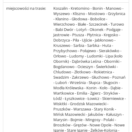
miejscowości na trasie:
Koszalin - Kretomino - Bonin - Manowo -
Wyszewo - Kliszno - Mostowo - Grzybnica
- Kłanino - Głodowa - Bobolice -
Wierzchowo - Białe - Szczecinek - Turowo
- Babi Dwór - Lotyń - Okonek - Podgaje -
Jastrowie - Ptusza - Płytnica - Krępsko -
Dobrzyca - Piła - Ujście - Jabłonowo -
Kruszewo - Sarbia - Sarbka - Huta -
Przybychowo - Połajewo - Sierakówko -
Orłowo - Ludomy - Ludomki - Lipa (koło
Obornik) - Dąbrówka Leśna - Oborniki -
Bogdanowo - Ocieszyn - Świerkówki -
Chludowo - Złotkowo - Rokietnica -
Swadzim - Zakrzewo - Głuchowo - Poznań
- Luboń - Września - Słupca - Sługocin -
Modła Królewska - Konin - Koło - Dąbie -
Wartkowice - Emilia - Zgierz - Stryków -
Łódź - Łyszkowice - Łowicz - Skierniewice -
Wiskitki - Grodzisk Mazowiecki -
Pruszków - Warszawa - Stary Konik -
Mińsk Mazowiecki - Jakubów - Kałuszyn -
Marysin - Bojmie - Mingosy - Polaki -
Broszków - Gręzów - Nowe Opole - Nowe
Iganie - Stare Iganie - Żelków-Kolonia -