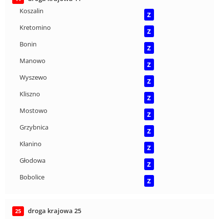
Koszalin
Z
Kretomino
Z
Bonin
Z
Manowo
Z
Wyszewo
Z
Kliszno
Z
Mostowo
Z
Grzybnica
Z
Kłanino
Z
Głodowa
Z
Bobolice
Z
droga krajowa 25
25