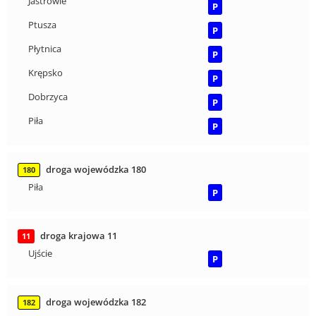
Jastrowie
P
Ptusza
P
Płytnica
P
Krępsko
P
Dobrzyca
P
Piła
P
droga wojewódzka 180
180
Piła
P
droga krajowa 11
11
Ujście
P
droga wojewódzka 182
182