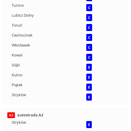
Turzno
C
Lubicz Dolny
C
Toruń
C
Ciechocinek
C
Włocławek
C
Kowal
C
Sójki
E
Kutno
E
Piątek
E
Stryków
E
autostrada A2
A2
Stryków
E