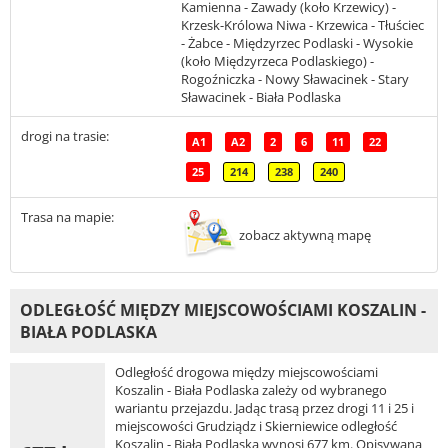
Kamienna - Zawady (koło Krzewicy) -
Krzesk-Królowa Niwa - Krzewica - Tłuściec
- Żabce - Międzyrzec Podlaski - Wysokie
(koło Międzyrzeca Podlaskiego) -
Rogoźniczka - Nowy Sławacinek - Stary
Sławacinek - Biała Podlaska
drogi na trasie:
A1
A2
2
6
11
22
25
214
238
240
Trasa na mapie:
zobacz aktywną mapę
ODLEGŁOŚĆ MIĘDZY MIEJSCOWOŚCIAMI KOSZALIN -
BIAŁA PODLASKA
Odległość drogowa między miejscowościami
Koszalin - Biała Podlaska zależy od wybranego
wariantu przejazdu. Jadąc trasą przez drogi 11 i 25 i
miejscowości Grudziądz i Skierniewice odległość
Koszalin - Biała Podlaska wynosi 677 km. Opisywana