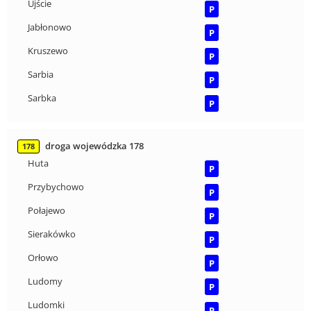
Ujście
P
Jabłonowo
P
Kruszewo
P
Sarbia
P
Sarbka
P
droga wojewódzka 178
178
Huta
P
Przybychowo
P
Połajewo
P
Sierakówko
P
Orłowo
P
Ludomy
P
Ludomki
P