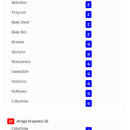
Bobolice
Z
Przyrost
Z
Biały Dwór
Z
Biały Bór
Z
Brzezie
G
Sporysz
G
Rzeczenica
G
Gwieździn
G
Stołczno
G
Kołdowo
G
Człuchów
G
droga krajowa 22
22
Człuchów