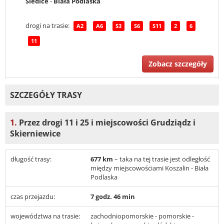
Siedlce
-
Biała Podlaska
drogi na trasie:
A2
A6
S3
S6
S11
2
6
11
Zobacz szczegóły
SZCZEGÓŁY TRASY
1.
Przez drogi 11 i 25 i miejscowości Grudziądz i
Skierniewice
długość trasy:
677 km
– taka na tej trasie jest odległość
między miejscowościami Koszalin - Biała
Podlaska
czas przejazdu:
7 godz. 46 min
województwa na trasie:
zachodniopomorskie - pomorskie -