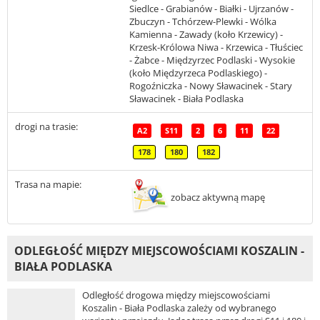
Siedlce - Grabianów - Białki - Ujrzanów -
Zbuczyn - Tchórzew-Plewki - Wólka
Kamienna - Zawady (koło Krzewicy) -
Krzesk-Królowa Niwa - Krzewica - Tłuściec
- Żabce - Międzyrzec Podlaski - Wysokie
(koło Międzyrzeca Podlaskiego) -
Rogoźniczka - Nowy Sławacinek - Stary
Sławacinek - Biała Podlaska
drogi na trasie:
A2
S11
2
6
11
22
178
180
182
Trasa na mapie:
zobacz aktywną mapę
ODLEGŁOŚĆ MIĘDZY MIEJSCOWOŚCIAMI KOSZALIN -
BIAŁA PODLASKA
Odległość drogowa między miejscowościami
Koszalin - Biała Podlaska zależy od wybranego