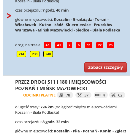
Koszalin - Biała Podlaska)
czas przejazdu:
7 godz. 46 min
główne miejscowości:
Koszalin
-
Grudziądz
-
Toruń
-
Włocławek
-
Kutno
-
Łódź
-
Skierniewice
-
Pruszków
-
Warszawa
-
Mińsk Mazowiecki
-
Siedlce
-
Biała Podlaska
drogi na trasie:
A1
A2
2
6
11
22
25
214
238
240
Zobacz szczegóły
PRZEZ DROGI S11 I 180 I MIEJSCOWOŚCI
POZNAŃ I MIŃSK MAZOWIECKI
ODCINKI PŁATNE
78
37
4
62
długość trasy:
724 km
(odległość między miejscowościami
Koszalin - Biała Podlaska)
czas przejazdu:
8 godz. 32 min
główne miejscowości:
Koszalin
-
Piła
-
Poznań
-
Konin
-
Zgierz