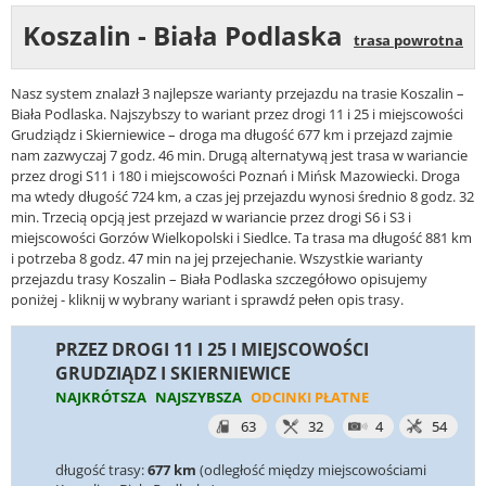
Koszalin - Biała Podlaska
trasa powrotna
Nasz system znalazł 3 najlepsze warianty przejazdu na trasie Koszalin –
Biała Podlaska. Najszybszy to wariant przez drogi 11 i 25 i miejscowości
Grudziądz i Skierniewice – droga ma długość 677 km i przejazd zajmie
nam zazwyczaj 7 godz. 46 min. Drugą alternatywą jest trasa w wariancie
przez drogi S11 i 180 i miejscowości Poznań i Mińsk Mazowiecki. Droga
ma wtedy długość 724 km, a czas jej przejazdu wynosi średnio 8 godz. 32
min. Trzecią opcją jest przejazd w wariancie przez drogi S6 i S3 i
miejscowości Gorzów Wielkopolski i Siedlce. Ta trasa ma długość 881 km
i potrzeba 8 godz. 47 min na jej przejechanie. Wszystkie warianty
przejazdu trasy Koszalin – Biała Podlaska szczegółowo opisujemy
poniżej - kliknij w wybrany wariant i sprawdź pełen opis trasy.
PRZEZ DROGI 11 I 25 I MIEJSCOWOŚCI
GRUDZIĄDZ I SKIERNIEWICE
NAJKRÓTSZA
NAJSZYBSZA
ODCINKI PŁATNE
63
32
4
54
długość trasy:
677 km
(odległość między miejscowościami