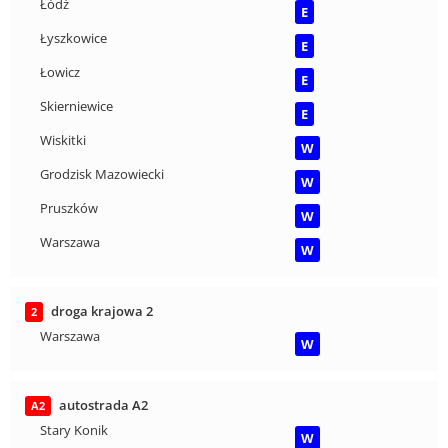
Łódź
E
Łyszkowice
E
Łowicz
E
Skierniewice
E
Wiskitki
W
Grodzisk Mazowiecki
W
Pruszków
W
Warszawa
W
droga krajowa 2
2
Warszawa
W
autostrada A2
A2
Stary Konik
W