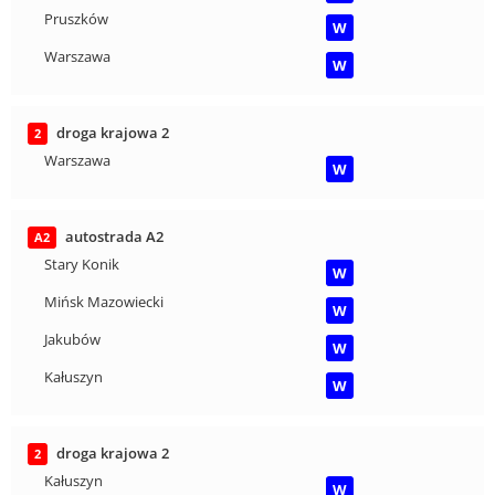
Pruszków
W
Warszawa
W
droga krajowa 2
2
Warszawa
W
autostrada A2
A2
Stary Konik
W
Mińsk Mazowiecki
W
Jakubów
W
Kałuszyn
W
droga krajowa 2
2
Kałuszyn
W