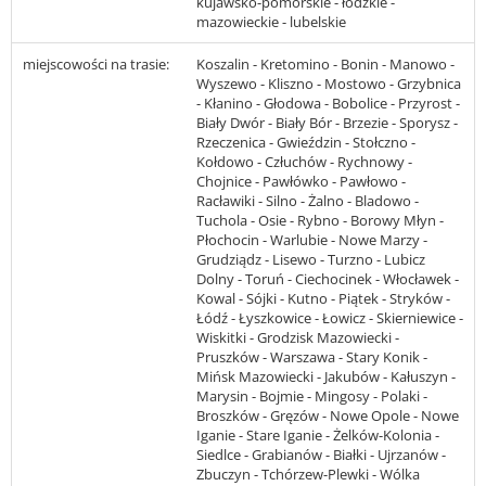
kujawsko-pomorskie - łódzkie -
mazowieckie - lubelskie
miejscowości na trasie:
Koszalin - Kretomino - Bonin - Manowo -
Wyszewo - Kliszno - Mostowo - Grzybnica
- Kłanino - Głodowa - Bobolice - Przyrost -
Biały Dwór - Biały Bór - Brzezie - Sporysz -
Rzeczenica - Gwieździn - Stołczno -
Kołdowo - Człuchów - Rychnowy -
Chojnice - Pawłówko - Pawłowo -
Racławiki - Silno - Żalno - Bladowo -
Tuchola - Osie - Rybno - Borowy Młyn -
Płochocin - Warlubie - Nowe Marzy -
Grudziądz - Lisewo - Turzno - Lubicz
Dolny - Toruń - Ciechocinek - Włocławek -
Kowal - Sójki - Kutno - Piątek - Stryków -
Łódź - Łyszkowice - Łowicz - Skierniewice -
Wiskitki - Grodzisk Mazowiecki -
Pruszków - Warszawa - Stary Konik -
Mińsk Mazowiecki - Jakubów - Kałuszyn -
Marysin - Bojmie - Mingosy - Polaki -
Broszków - Gręzów - Nowe Opole - Nowe
Iganie - Stare Iganie - Żelków-Kolonia -
Siedlce - Grabianów - Białki - Ujrzanów -
Zbuczyn - Tchórzew-Plewki - Wólka