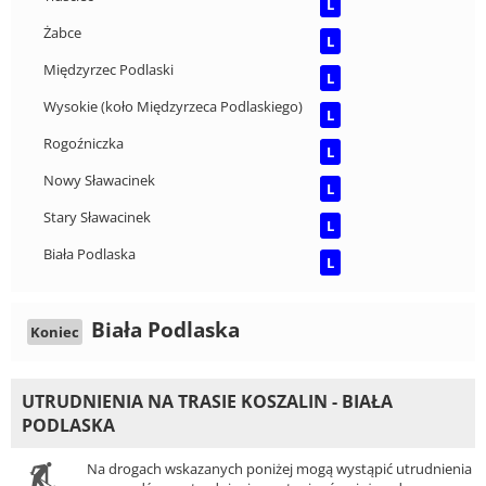
L
Żabce
L
Międzyrzec Podlaski
L
Wysokie (koło Międzyrzeca Podlaskiego)
L
Rogoźniczka
L
Nowy Sławacinek
L
Stary Sławacinek
L
Biała Podlaska
L
Biała Podlaska
Koniec
UTRUDNIENIA NA TRASIE KOSZALIN - BIAŁA
PODLASKA
Na drogach wskazanych poniżej mogą wystąpić utrudnienia