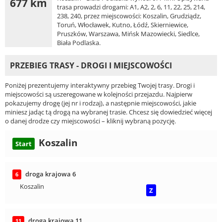
677 km
trasa prowadzi drogami: A1, A2, 2, 6, 11, 22, 25, 214,
238, 240, przez miejscowości: Koszalin, Grudziądz,
Toruń, Włocławek, Kutno, Łódź, Skierniewice,
Pruszków, Warszawa, Mińsk Mazowiecki, Siedlce,
Biała Podlaska.
PRZEBIEG TRASY - DROGI I MIEJSCOWOŚCI
Poniżej prezentujemy interaktywny przebieg Twojej trasy. Drogi i
miejscowości są uszeregowane w kolejności przejazdu. Najpierw
pokazujemy drogę (jej nr i rodzaj), a następnie miejscowości, jakie
miniesz jadąc tą drogą na wybranej trasie. Chcesz się dowiedzieć więcej
o danej drodze czy miejscowości – kliknij wybraną pozycję.
Koszalin
Start
droga krajowa 6
6
Koszalin
Z
droga krajowa 11
11