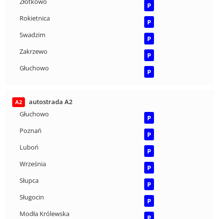
Złotkowo
P
Rokietnica
P
Swadzim
P
Zakrzewo
P
Głuchowo
P
autostrada A2
A2
Głuchowo
P
Poznań
P
Luboń
P
Września
P
Słupca
P
Sługocin
P
Modła Królewska
P