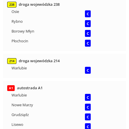
droga wojewódzka 238
238
Osie
C
Rybno
C
Borowy Młyn
C
Płochocin
C
droga wojewódzka 214
214
Warlubie
C
autostrada A1
A1
Warlubie
C
Nowe Marzy
C
Grudziądz
C
Lisewo
C