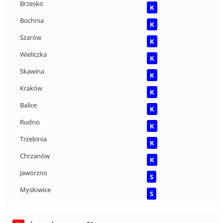
Brzesko
K
Bochnia
K
Szarów
K
Wieliczka
K
Skawina
K
Kraków
K
Balice
K
Rudno
K
Trzebinia
K
Chrzanów
K
Jaworzno
S
Mysłowice
S