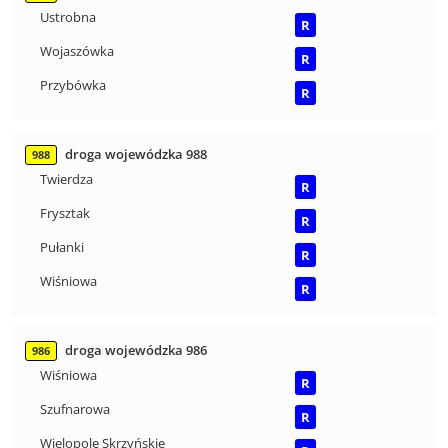
Ustrobna
R
Wojaszówka
R
Przybówka
R
droga wojewódzka 988
988
Twierdza
R
Frysztak
R
Pułanki
R
Wiśniowa
R
droga wojewódzka 986
986
Wiśniowa
R
Szufnarowa
R
Wielopole Skrzyńskie