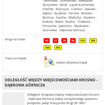
- Wiśniowa - Szufnarowa - Wielopole
Skrzyńskie - Glinik - Łączki Kucharskie -
Chechły - Ropczyce - Lubzina - Zawada -
Dębica - Żyraków - Tarnów - Brzesko -
Bochnia - Szarów - Wieliczka - Skawina -
Kraków - Balice - Rudno - Trzebinia -
Chrzanów - Jaworzno - Mysłowice -
Sosnowiec - Dąbrowa Górnicza
drogi na trasie:
A4
S1
28
94
910
986
988
990
Trasa na mapie:
zobacz aktywną mapę
ODLEGŁOŚĆ MIĘDZY MIEJSCOWOŚCIAMI KROSNO -
DĄBROWA GÓRNICZA
Odległość drogowa między miejscowościami Krosno
- Dąbrowa Górnicza zależy od wybranego wariantu
przejazdu. Jadąc trasą przez drogi 28 i 990 i