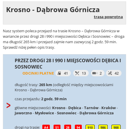
Krosno - Dąbrowa Górnicza
trasa powrotna
Nasz system poleca przejazd na trasie Krosno – Dąbrowa Górnicza w
wariancie przez drogi 28 i 990 i miejscowości Dębica i Sosnowiec – droga
ma długość 265 km i przejazd zajmie nam zazwyczaj 2 godz. 59 min.
Sprawdź niżej pełen opis trasy.
PRZEZ DROGI 28 I 990 I MIEJSCOWOŚCI DĘBICA I
SOSNOWIEC
ODCINKI PŁATNE
41
13
2
42
długość trasy:
265 km
(odległość między miejscowościami
Krosno - Dąbrowa Górnicza)
czas przejazdu:
2 godz. 59 min
główne miejscowości:
Krosno
-
Dębica
-
Tarnów
-
Kraków
-
Jaworzno
-
Mysłowice
-
Sosnowiec
-
Dąbrowa Górnicza
drogi na trasie:
A4
S1
28
94
910
986
988