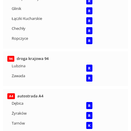
R
Glinik
R
Łączki Kucharskie
R
Chechły
R
Ropczyce
R
droga krajowa 94
94
Lubzina
R
Zawada
R
autostrada A4
A4
Dębica
R
Żyraków
R
Tarnów
K