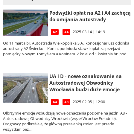
Podwyżki opłat na A2 i A4 zachęcą
do omijania autostrady
2025-03-14 | 14:19
A2
A4
Od 11 marca br. Autostrada Wielkopolska S.A., koncesjonariusz odcinka
autostrady A2 Świecko – Konin, podniosła stawki opłat za przejazd
pomiędzy Nowym Tomyślem a Koninem. Z kolei od 1 kwietnia br. pod...
UA i D - nowe oznakowanie na
Autostradowej Obwodnicy
Wrocławia budzi duże emocje
2025-02-05 | 12:00
A4
A8
Olbrzymie emocje wzbudzają nowe oznaczenia poziome na jezdni A8 -
Autostradowej Obwodnicy Wrocławia (węzeł Wrocław Południe).
Drogowcy podkreślają, że główną przesłanką zmian jest przede
wszystkim bez...