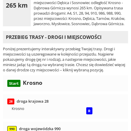
miejscowości Dębica i Sosnowiec odległość Krosno -
265 km
Dąbrowa Górnicza wynosi 265 km. Opisywana trasa
prowadzi drogami: A4, S1, 28, 94, 910, 986, 988, 990,
przez miejscowości: Krosno, Dębica, Tarnów, Kraków,
Jaworzno, Mysłowice, Sosnowiec, Dąbrowa Górnicza.
PRZEBIEG TRASY - DROGI I MIEJSCOWOŚCI
Poniżej prezentujemy interaktywny przebieg Twojej trasy. Drogi i
miejscowości są uszeregowane w kolejności przejazdu. Najpierw
pokazujemy drogę (jej nr i rodzaj), a następnie miejscowości, jakie
miniesz jadąc tą drogą na wybranej trasie. Chcesz się dowiedzieć więcej
o danej drodze czy miejscowości – kliknij wybraną pozycję.
Krosno
Start
droga krajowa 28
28
Krosno
R
droga wojewódzka 990
990