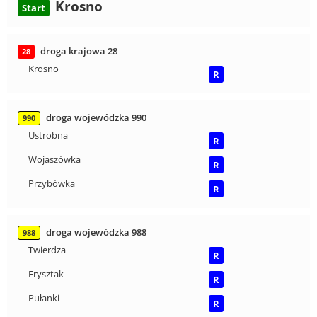
Krosno
Start
droga krajowa 28
28
Krosno
R
droga wojewódzka 990
990
Ustrobna
R
Wojaszówka
R
Przybówka
R
droga wojewódzka 988
988
Twierdza
R
Frysztak
R
Pułanki
R