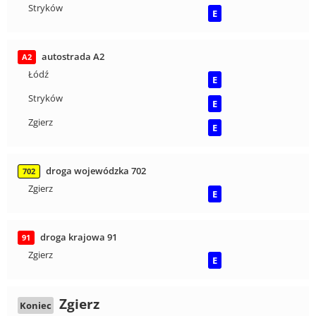
Stryków
E
autostrada A2
A2
Łódź
E
Stryków
E
Zgierz
E
droga wojewódzka 702
702
Zgierz
E
droga krajowa 91
91
Zgierz
E
Zgierz
Koniec