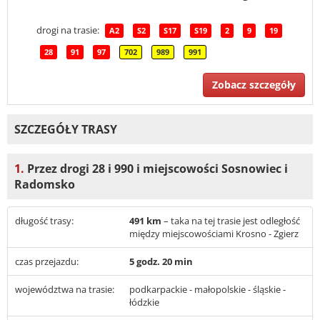
drogi na trasie:
A2
S2
S17
S19
2
9
19
28
91
97
702
989
991
Zobacz szczegóły
SZCZEGÓŁY TRASY
1.
Przez drogi 28 i 990 i miejscowości Sosnowiec i
Radomsko
długość trasy:
491 km
– taka na tej trasie jest odległość
między miejscowościami Krosno - Zgierz
czas przejazdu:
5 godz. 20 min
województwa na trasie:
podkarpackie - małopolskie - śląskie -
łódzkie