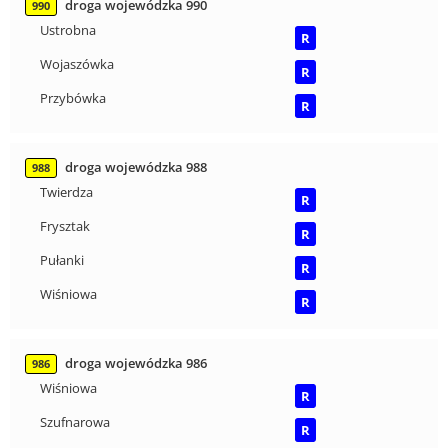
droga wojewódzka 990
990
Ustrobna
R
Wojaszówka
R
Przybówka
R
droga wojewódzka 988
988
Twierdza
R
Frysztak
R
Pułanki
R
Wiśniowa
R
droga wojewódzka 986
986
Wiśniowa
R
Szufnarowa
R