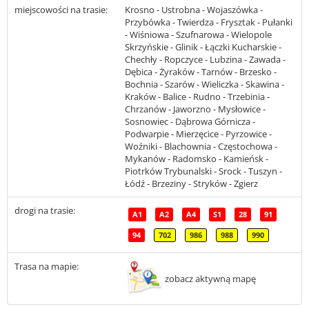
miejscowości na trasie:
Krosno - Ustrobna - Wojaszówka -
Przybówka - Twierdza - Frysztak - Pułanki
- Wiśniowa - Szufnarowa - Wielopole
Skrzyńskie - Glinik - Łączki Kucharskie -
Chechły - Ropczyce - Lubzina - Zawada -
Dębica - Żyraków - Tarnów - Brzesko -
Bochnia - Szarów - Wieliczka - Skawina -
Kraków - Balice - Rudno - Trzebinia -
Chrzanów - Jaworzno - Mysłowice -
Sosnowiec - Dąbrowa Górnicza -
Podwarpie - Mierzęcice - Pyrzowice -
Woźniki - Blachownia - Częstochowa -
Mykanów - Radomsko - Kamieńsk -
Piotrków Trybunalski - Srock - Tuszyn -
Łódź - Brzeziny - Stryków - Zgierz
drogi na trasie:
A1
A2
A4
S1
28
91
94
702
986
988
990
Trasa na mapie:
zobacz aktywną mapę