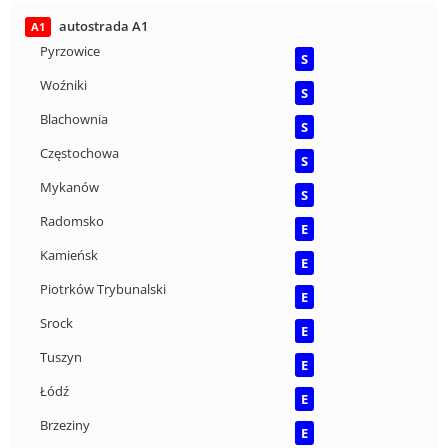
autostrada A1
A1
Pyrzowice
S
Woźniki
S
Blachownia
S
Częstochowa
S
Mykanów
S
Radomsko
E
Kamieńsk
E
Piotrków Trybunalski
E
Srock
E
Tuszyn
E
Łódź
E
Brzeziny
E