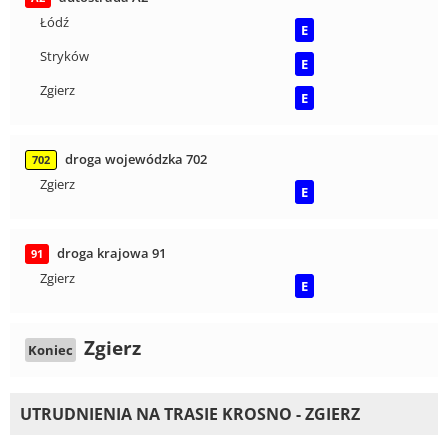
Łódź
E
Stryków
E
Zgierz
E
droga wojewódzka 702
702
Zgierz
E
droga krajowa 91
91
Zgierz
E
Zgierz
Koniec
UTRUDNIENIA NA TRASIE KROSNO - ZGIERZ