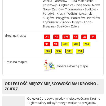
Wielka - Jacentów - Ruda Maleniecka -
Koliszowy - Grębenice - Łysa Góra - Nowa
Góra - Żarnów - Trojanowice - Budków -
Paradyż - Krasik - Wójcin - Jaksonek -
Sulejów - Przygłów - Poniatów - Piotrków
Trybunalski - Srock - Tuszyn - Łódź -
Brzeziny - Stryków - Zgierz
drogi na trasie:
A1
A2
S74
12
28
74
91
94
473
702
764
985
986
988
990
Trasa na mapie:
zobacz aktywną mapę
ODLEGŁOŚĆ MIĘDZY MIEJSCOWOŚCIAMI KROSNO -
ZGIERZ
Odległość drogowa między miejscowościami Krosno
- Zgierz zależy od wybranego wariantu przejazdu.