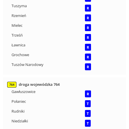
Tuszyma
R
Rzemień
R
Mielec
R
Trześń
R
Ławnica
R
Grochowe
R
Tuszów Narodowy
R
droga wojewódzka 764
764
Gawłuszowice
R
Połaniec
T
Rudniki
T
Niedziałki
T