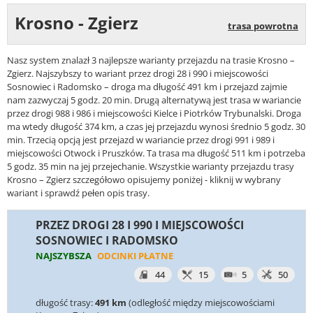
Krosno - Zgierz
trasa powrotna
Nasz system znalazł 3 najlepsze warianty przejazdu na trasie Krosno –
Zgierz. Najszybszy to wariant przez drogi 28 i 990 i miejscowości
Sosnowiec i Radomsko – droga ma długość 491 km i przejazd zajmie
nam zazwyczaj 5 godz. 20 min. Drugą alternatywą jest trasa w wariancie
przez drogi 988 i 986 i miejscowości Kielce i Piotrków Trybunalski. Droga
ma wtedy długość 374 km, a czas jej przejazdu wynosi średnio 5 godz. 30
min. Trzecią opcją jest przejazd w wariancie przez drogi 991 i 989 i
miejscowości Otwock i Pruszków. Ta trasa ma długość 511 km i potrzeba
5 godz. 35 min na jej przejechanie. Wszystkie warianty przejazdu trasy
Krosno – Zgierz szczegółowo opisujemy poniżej - kliknij w wybrany
wariant i sprawdź pełen opis trasy.
PRZEZ DROGI 28 I 990 I MIEJSCOWOŚCI
SOSNOWIEC I RADOMSKO
NAJSZYBSZA
ODCINKI PŁATNE
44
15
5
50
długość trasy:
491 km
(odległość między miejscowościami