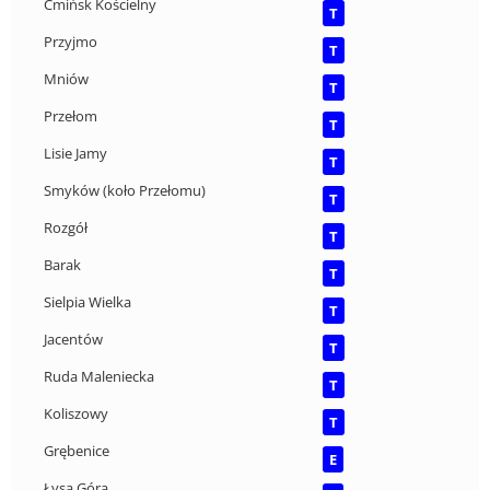
Ćmińsk Kościelny
T
Przyjmo
T
Mniów
T
Przełom
T
Lisie Jamy
T
Smyków (koło Przełomu)
T
Rozgół
T
Barak
T
Sielpia Wielka
T
Jacentów
T
Ruda Maleniecka
T
Koliszowy
T
Grębenice
E
Łysa Góra