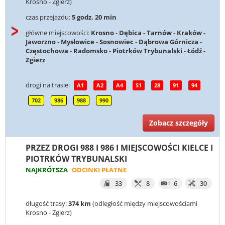
Krosno - Zgierz)
czas przejazdu:
5 godz. 20 min
główne miejscowości:
Krosno
-
Dębica
-
Tarnów
-
Kraków
-
Jaworzno
-
Mysłowice
-
Sosnowiec
-
Dąbrowa Górnicza
-
Częstochowa
-
Radomsko
-
Piotrków Trybunalski
-
Łódź
-
Zgierz
drogi na trasie:
A1
A2
A4
S1
28
91
94
702
986
988
990
Zobacz szczegóły
PRZEZ DROGI 988 I 986 I MIEJSCOWOŚCI KIELCE I
PIOTRKÓW TRYBUNALSKI
NAJKRÓTSZA
ODCINKI PŁATNE
33
8
6
30
długość trasy:
374 km
(odległość między miejscowościami
Krosno - Zgierz)