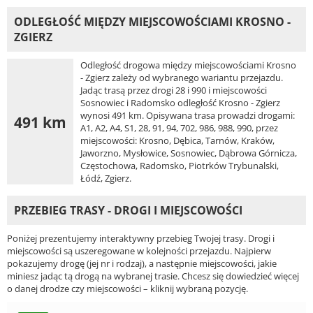
ODLEGŁOŚĆ MIĘDZY MIEJSCOWOŚCIAMI KROSNO -
ZGIERZ
Odległość drogowa między miejscowościami Krosno
- Zgierz zależy od wybranego wariantu przejazdu.
Jadąc trasą przez drogi 28 i 990 i miejscowości
Sosnowiec i Radomsko odległość Krosno - Zgierz
wynosi 491 km. Opisywana trasa prowadzi drogami:
491 km
A1, A2, A4, S1, 28, 91, 94, 702, 986, 988, 990, przez
miejscowości: Krosno, Dębica, Tarnów, Kraków,
Jaworzno, Mysłowice, Sosnowiec, Dąbrowa Górnicza,
Częstochowa, Radomsko, Piotrków Trybunalski,
Łódź, Zgierz.
PRZEBIEG TRASY - DROGI I MIEJSCOWOŚCI
Poniżej prezentujemy interaktywny przebieg Twojej trasy. Drogi i
miejscowości są uszeregowane w kolejności przejazdu. Najpierw
pokazujemy drogę (jej nr i rodzaj), a następnie miejscowości, jakie
miniesz jadąc tą drogą na wybranej trasie. Chcesz się dowiedzieć więcej
o danej drodze czy miejscowości – kliknij wybraną pozycję.