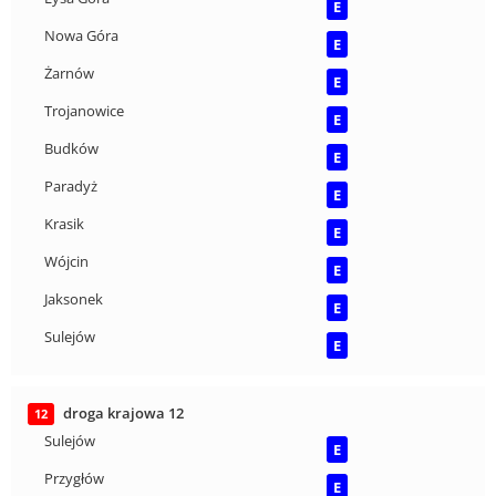
E
Nowa Góra
E
Żarnów
E
Trojanowice
E
Budków
E
Paradyż
E
Krasik
E
Wójcin
E
Jaksonek
E
Sulejów
E
droga krajowa 12
12
Sulejów
E
Przygłów
E