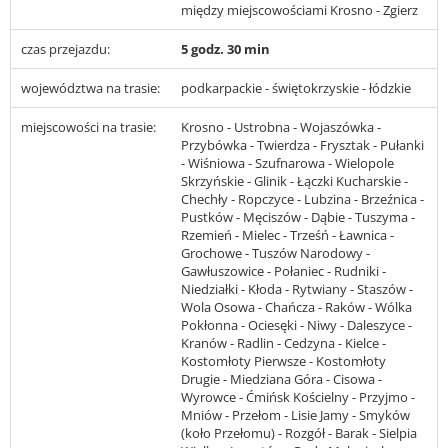
między miejscowościami Krosno - Zgierz
czas przejazdu:
5 godz. 30 min
województwa na trasie:
podkarpackie - świętokrzyskie - łódzkie
miejscowości na trasie:
Krosno - Ustrobna - Wojaszówka -
Przybówka - Twierdza - Frysztak - Pułanki
- Wiśniowa - Szufnarowa - Wielopole
Skrzyńskie - Glinik - Łączki Kucharskie -
Chechły - Ropczyce - Lubzina - Brzeźnica -
Pustków - Męciszów - Dąbie - Tuszyma -
Rzemień - Mielec - Trześń - Ławnica -
Grochowe - Tuszów Narodowy -
Gawłuszowice - Połaniec - Rudniki -
Niedziałki - Kłoda - Rytwiany - Staszów -
Wola Osowa - Chańcza - Raków - Wólka
Pokłonna - Ociesęki - Niwy - Daleszyce -
Kranów - Radlin - Cedzyna - Kielce -
Kostomłoty Pierwsze - Kostomłoty
Drugie - Miedziana Góra - Cisowa -
Wyrowce - Ćmińsk Kościelny - Przyjmo -
Mniów - Przełom - Lisie Jamy - Smyków
(koło Przełomu) - Rozgół - Barak - Sielpia