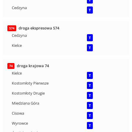
T
Cedzyna
T
droga ekspresowa S74
S74
Cedzyna
T
Kielce
T
droga krajowa 74
74
Kielce
T
Kostomłoty Pierwsze
T
Kostomłoty Drugie
T
Miedziana Góra
T
Cisowa
T
Wyrowce
T