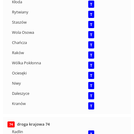
Kłoda
T
Rytwiany
T
Staszów
T
Wola Osowa
T
Chańcza
T
Raków
T
Wólka Pokłonna
T
Ociesęki
T
Niwy
T
Daleszyce
T
Kranów
T
droga krajowa 74
74
Radlin