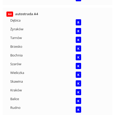
autostrada A4
A4
Dębica
R
Żyraków
R
Tarnów
K
Brzesko
K
Bochnia
K
Szarów
K
Wieliczka
K
Skawina
K
Kraków
K
Balice
K
Rudno
K