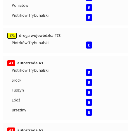
Poniatów
E
Piotrków Trybunalski
E
droga wojewódzka 473
473
Piotrków Trybunalski
E
autostrada A1
A1
Piotrków Trybunalski
E
Srock
E
Tuszyn
E
Łódź
E
Brzeziny
E
autostrada A2
A2