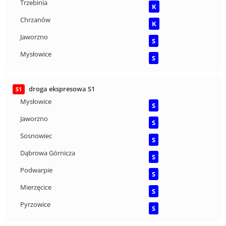
Trzebinia
K
Chrzanów
K
Jaworzno
S
Mysłowice
S
droga ekspresowa S1
S1
Mysłowice
S
Jaworzno
S
Sosnowiec
S
Dąbrowa Górnicza
S
Podwarpie
S
Mierzęcice
S
Pyrzowice
S