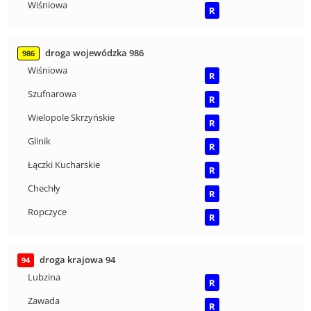
Wiśniowa
R
droga wojewódzka 986
986
Wiśniowa
R
Szufnarowa
R
Wielopole Skrzyńskie
R
Glinik
R
Łączki Kucharskie
R
Chechły
R
Ropczyce
R
droga krajowa 94
94
Lubzina
R
Zawada
R