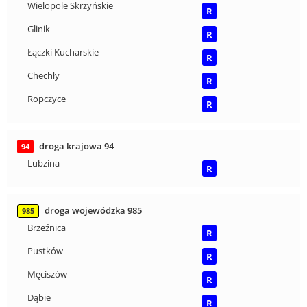
Wielopole Skrzyńskie
R
Glinik
R
Łączki Kucharskie
R
Chechły
R
Ropczyce
R
droga krajowa 94
94
Lubzina
R
droga wojewódzka 985
985
Brzeźnica
R
Pustków
R
Męciszów
R
Dąbie
R