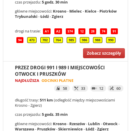
czas przejazdu:
5 godz. 30 min
główne miejscowości:
Krosno
-
Mielec
-
Kielce
-
Piotrków
Trybunalski
-
Łódź
-
Zgierz
drogi na trasie:
A1
A2
S74
12
28
74
91
94
473
702
764
985
986
988
990
Zobacz szczegóły
PRZEZ DROGI 991 I 989 I MIEJSCOWOŚCI
OTWOCK I PRUSZKÓW
NAJDŁUŻSZA
ODCINKI PŁATNE
58
33
12
60
długość trasy:
511 km
(odległość między miejscowościami
Krosno - Zgierz)
czas przejazdu:
5 godz. 35 min
główne miejscowości:
Krosno
-
Rzeszów
-
Lublin
-
Otwock
-
Warszawa
-
Pruszków
-
Skierniewice
-
Łódź
-
Zgierz