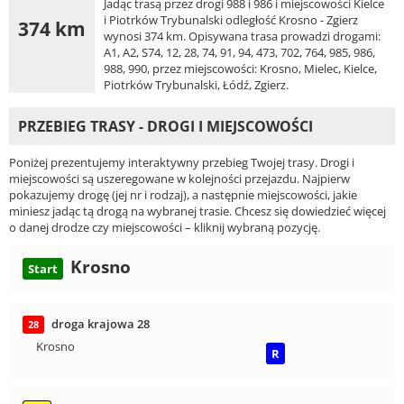
Jadąc trasą przez drogi 988 i 986 i miejscowości Kielce
i Piotrków Trybunalski odległość Krosno - Zgierz
374 km
wynosi 374 km. Opisywana trasa prowadzi drogami:
A1, A2, S74, 12, 28, 74, 91, 94, 473, 702, 764, 985, 986,
988, 990, przez miejscowości: Krosno, Mielec, Kielce,
Piotrków Trybunalski, Łódź, Zgierz.
PRZEBIEG TRASY - DROGI I MIEJSCOWOŚCI
Poniżej prezentujemy interaktywny przebieg Twojej trasy. Drogi i
miejscowości są uszeregowane w kolejności przejazdu. Najpierw
pokazujemy drogę (jej nr i rodzaj), a następnie miejscowości, jakie
miniesz jadąc tą drogą na wybranej trasie. Chcesz się dowiedzieć więcej
o danej drodze czy miejscowości – kliknij wybraną pozycję.
Krosno
Start
droga krajowa 28
28
Krosno
R