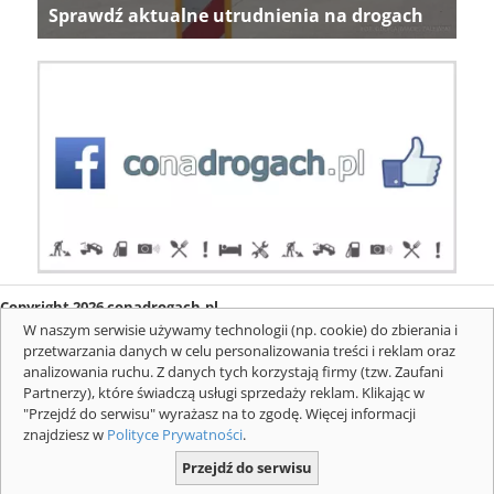
Sprawdź aktualne utrudnienia na drogach
Copyright 2026 conadrogach.pl
O firmie
Redakcja
Regulamin
Informacje o cookies
W naszym serwisie używamy technologii (np. cookie) do zbierania i
Mapa serwisu
Komunikaty
przetwarzania danych w celu personalizowania treści i reklam oraz
analizowania ruchu. Z danych tych korzystają firmy (tzw. Zaufani
Partnerzy), które świadczą usługi sprzedaży reklam. Klikając w
"Przejdź do serwisu" wyrażasz na to zgodę. Więcej informacji
znajdziesz w
Polityce Prywatności
.
Przejdź do serwisu