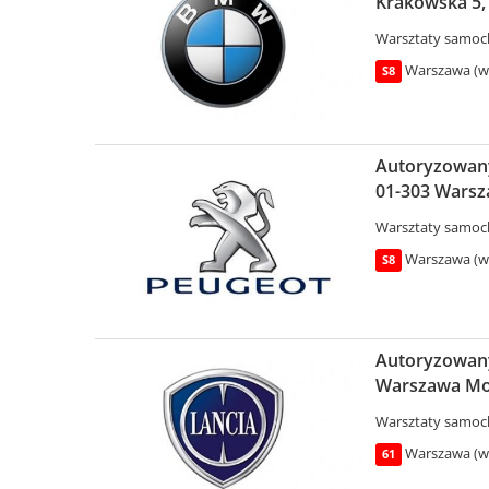
Krakowska 5, 
Warsztaty samo
Warszawa (wo
S8
Autoryzowany 
01-303 Wars
Warsztaty samo
Warszawa (wo
S8
Autoryzowany 
Warszawa Mo
Warsztaty samo
Warszawa (wo
61