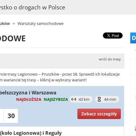
stko o drogach w Polsce
szków
Warsztaty samochodowe
ODOWE
D
wróć do trasy
ie trasy Legionowo – Pruszków - przez S8. Sprawdź ich lokalizacje
ariancie tej trasy – kliknij w wybrany wariant!
mbelszczyzna i Warszawa
NAJDŁUŻSZA
NAJSZYBSZA
43 km
44 min
Zobacz szczegóły
30
w (koło Legionowa) i Reguły