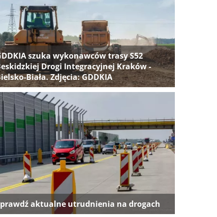
GDDKIA szuka wykonawców trasy S52
eskidzkiej Drogi Integracyjnej Kraków -
ielsko-Biała. Zdjęcia: GDDKIA
prawdź aktualne utrudnienia na drogach