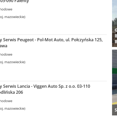
05-090 Falenty
chodowe
j. mazowieckie)
B
Serwis Peugeot - Pol-Mot Auto, ul. Połczyńska 125,
B
zawa
chodowe
j. mazowieckie)
Serwis Lancia - Viggen Auto Sp. z o.o. 03-110
dlińska 206
chodowe
j. mazowieckie)
S