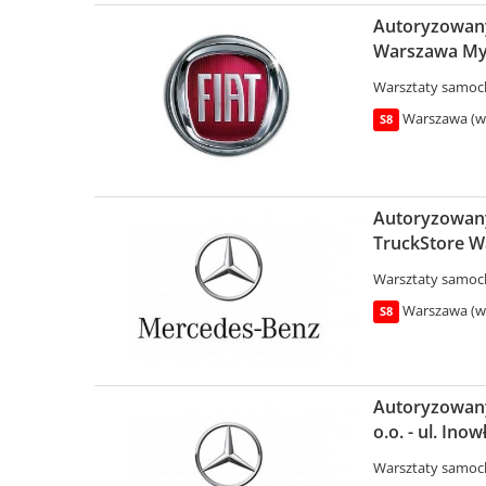
Autoryzowany 
Warszawa Mys
Warsztaty samo
Warszawa (wo
S8
Autoryzowany
TruckStore W
Warsztaty samo
Warszawa (wo
S8
Autoryzowany
o.o. - ul. In
Warsztaty samo