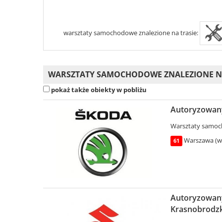
warsztaty samochodowe znalezione na trasie:
WARSZTATY SAMOCHODOWE ZNALEZIONE NA 
pokaż także obiekty w pobliżu
Autoryzowany
Warsztaty samo
Warszawa (wo
61
Autoryzowany
Krasnobrodzk