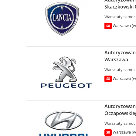
Skaczkowski 
Warsztaty samo
Warszawa (wo
S8
Autoryzowany
Warszawa
Warsztaty samo
Warszawa (wo
S8
Autoryzowany 
Oczapowskieg
Warsztaty samo
Warszawa (wo
S8