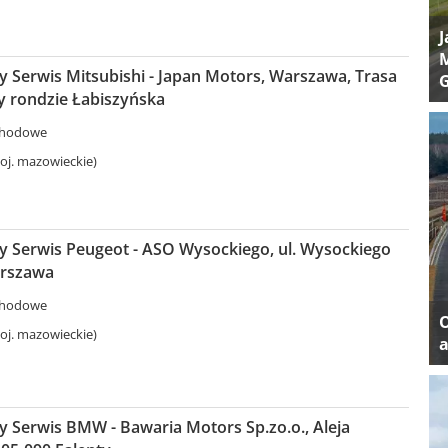
J
M
 Serwis Mitsubishi - Japan Motors, Warszawa, Trasa
y rondzie Łabiszyńska
chodowe
j. mazowieckie)
 Serwis Peugeot - ASO Wysockiego, ul. Wysockiego
arszawa
chodowe
j. mazowieckie)
a
 Serwis BMW - Bawaria Motors Sp.zo.o., Aleja