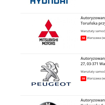
Autoryzowany
Toruńska prz
Warsztaty samo
Warszawa (wo
S8
Autoryzowany
27, 03-371 W
Warsztaty samo
Warszawa (wo
S8
Autoryzowany