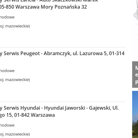
05-850 Warszawa Mory Poznańska 32
chodowe
j. mazowieckie)
 Serwis Peugeot - Abramczyk, ul. Lazurowa 5, 01-314
M
chodowe
e
j. mazowieckie)
p
Serwis Hyundai - Hyundai Jaworski - Gajewski, Ul.
o 15, 01-842 Warszawa
chodowe
j. mazowieckie)