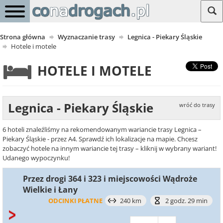
Strona główna
Wyznaczanie trasy
Legnica - Piekary Śląskie
Hotele i motele
HOTELE I MOTELE
Legnica - Piekary Śląskie
wróć do trasy
6 hoteli znaleźliśmy na rekomendowanym wariancie trasy Legnica –
Piekary Śląskie - przez A4. Sprawdź ich lokalizacje na mapie. Chcesz
zobaczyć hotele na innym wariancie tej trasy – kliknij w wybrany wariant!
Udanego wypoczynku!
Przez drogi 364 i 323 i miejscowości Wądroże
Wielkie i Łany
ODCINKI PŁATNE
240 km
2 godz. 29 min