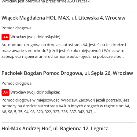
Wrocław jest oferowana przez firmę ASO Frączak...
Wiącek Magdalena HOL-MAX, ul. Litewska 4, Wrocław
Pomoc drogowa
Wrocław (woj. dolnośląskie)
A4
Autopomoc drogowa na drodze: autostrada A4. Jesteś na tej drodze i
masz awarię samochodu? Jeżeli jesteś koło miejscowości Wrocław to
zabezpiecz najpierw unieruchomione auto - zjedź na pobocze albo...
Pachołek Bogdan Pomoc Drogowa, ul. Sępia 26, Wrocław
Pomoc drogowa
Wrocław (woj. dolnośląskie)
A4
Pomoc drogowa w miejscowości Wrocław. Zadzwoń jeżeli potrzebujesz
pomocy na drodze: autostrada A4 lub innych drogach w regione nr: A4,
A8, S8, 5, 35, 94, 98, 320, 322, 327, 336, 337, 342, 347,...
Hol-Max Andrzej Hoć, ul. Bagienna 12, Legnica