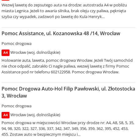
Wezwij lawetę do zepsutego auta na drodze: autostrada A4 w pobliżu
miasta Legnica. Jeżeli to awaria silnika, brak oleju czy paliwa, pęknięta
szyba czy wypadek, zadzwoń po lawetę do Kula Henryk...
Pomoc Assistance, ul. Kozanowska 48 /14, Wrocław
Pomoc drogowa
Wrocław (woj. dolnośląskie)
A4
Holowanie auta, laweta, pomoc drogowa Wrocław. Jeżeli Twój samochód
nie chce odpalić, zabrakło Ci nagle paliwa, wezwij lawetę z firmy Pomoc
Assistance pod nr telefonu 602122958. Pomoc drogowa Wrocław.
Pomoc Drogowa Auto-Hol Filip Pawłowski, ul. Złotostocka
3, Wrocław
Pomoc drogowa
Wrocław (woj. dolnośląskie)
A4
Pomoc drogowa w miejscowości Wrocław przy drodze nr: A4, A8, S8, 5, 35,
94, 98, 320, 322, 327, 336, 337, 342, 347, 349, 356, 359, 362, 395, 452, 453,
455. Zostaw auto w bezpiecznym miejscu i...