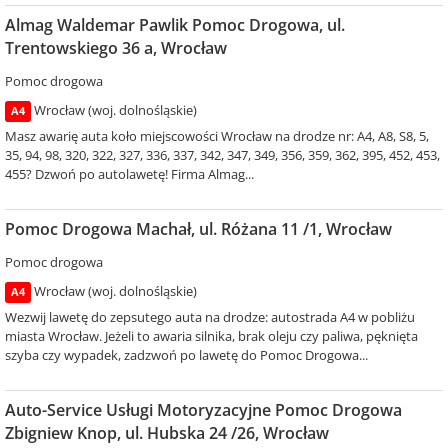
Almag Waldemar Pawlik Pomoc Drogowa, ul.
Trentowskiego 36 a, Wrocław
Pomoc drogowa
Wrocław (woj. dolnośląskie)
A4
Masz awarię auta koło miejscowości Wrocław na drodze nr: A4, A8, S8, 5,
35, 94, 98, 320, 322, 327, 336, 337, 342, 347, 349, 356, 359, 362, 395, 452, 453,
455? Dzwoń po autolawetę! Firma Almag...
Pomoc Drogowa Machał, ul. Różana 11 /1, Wrocław
Pomoc drogowa
Wrocław (woj. dolnośląskie)
A4
Wezwij lawetę do zepsutego auta na drodze: autostrada A4 w pobliżu
miasta Wrocław. Jeżeli to awaria silnika, brak oleju czy paliwa, pęknięta
szyba czy wypadek, zadzwoń po lawetę do Pomoc Drogowa...
Auto-Service Usługi Motoryzacyjne Pomoc Drogowa
Zbigniew Knop, ul. Hubska 24 /26, Wrocław