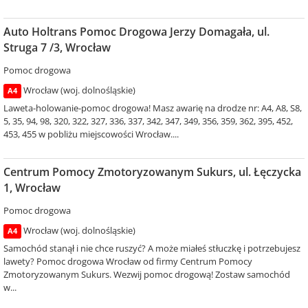
Auto Holtrans Pomoc Drogowa Jerzy Domagała, ul.
Struga 7 /3, Wrocław
Pomoc drogowa
Wrocław (woj. dolnośląskie)
A4
Laweta-holowanie-pomoc drogowa! Masz awarię na drodze nr: A4, A8, S8,
5, 35, 94, 98, 320, 322, 327, 336, 337, 342, 347, 349, 356, 359, 362, 395, 452,
453, 455 w pobliżu miejscowości Wrocław....
Centrum Pomocy Zmotoryzowanym Sukurs, ul. Łęczycka
1, Wrocław
Pomoc drogowa
Wrocław (woj. dolnośląskie)
A4
Samochód stanął i nie chce ruszyć? A może miałeś stłuczkę i potrzebujesz
lawety? Pomoc drogowa Wrocław od firmy Centrum Pomocy
Zmotoryzowanym Sukurs. Wezwij pomoc drogową! Zostaw samochód
w...