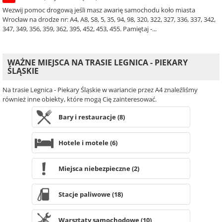
Wezwij pomoc drogową jeśli masz awarię samochodu koło miasta
Wrocław na drodze nr: A4, A8, S8, 5, 35, 94, 98, 320, 322, 327, 336, 337, 342,
347, 349, 356, 359, 362, 395, 452, 453, 455. Pamiętaj -...
WAŻNE MIEJSCA NA TRASIE LEGNICA - PIEKARY
ŚLĄSKIE
Na trasie Legnica - Piekary Śląskie w wariancie przez A4 znaleźliśmy
również inne obiekty, które mogą Cię zainteresować.
Bary i restauracje (8)
Hotele i motele (6)
Miejsca niebezpieczne (2)
Stacje paliwowe (18)
Warsztaty samochodowe (10)