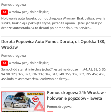
Pomoc drogowa
Wrocław (woj. dolnośląskie)
A4
Holowanie auta, laweta, pomoc drogowa Wrocław. Brak paliwa, awaria
silnika, brak oleju, peknięta szyba, przebita opona… Jeżeli jedziesz po
drodze: autostrada A4 to dzwoń po pomoc do Auto-Service...
Dorota Popowicz Auto Pomoc Dorota, ul. Opolska 188,
Wrocław
Pomoc drogowa
Wrocław (woj. dolnośląskie)
A4
Samochód stanął i nie chce jechać? Jesteś na drodze nr: A4, A8, S8, 5, 35,
94, 98, 320, 322, 327, 336, 337, 342, 347, 349, 356, 359, 362, 395, 452, 453,
455 koło miasta Wrocław? Zadzwoń do firmy...
Pomoc drogowa 24h Wrocław -
holowanie pojazdów - laweta
Pomoc drogowa