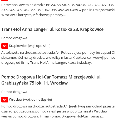
Potrzebna laweta na drodze nr: A4, A8, S8, 5, 35, 94, 98, 320, 322, 327, 336,
337, 342, 347, 349, 356, 359, 362, 395, 452, 453, 455 w pobliżu miejscowości
Wrocław. Skorzystaj z fachowej pomocy...
Trans-Hol Anna Langer, ul. Koziołka 28, Krapkowice
Pomoc drogowa
Krapkowice (woj. opolskie)
A4
Autolaweta na drodze: autostrada A4. Potrzebujesz pomocy bo zepsuł Ci
się samochód na tej drodze, w okolicy miasta Krapkowice - wezwij pomoc
drogową od firmy Trans-Hol Anna Langer, która świadczy...
Pomoc Drogowa Hol-Car Tomasz Mierzejewski, ul.
Grabiszyńska 75 lok. 11, Wrocław
Pomoc drogowa
Wrocław (woj. dolnośląskie)
A4
Pomoc drogowa na drodze: autostrada A4. Jeżeli Twój samochód przestał
działać i potrzebujesz pomocy i jeśli jestes w pobliżu miasta Wrocław
wezwij pomoc drogową. Firma Pomoc Drogowa Hol-Car Tomasz...