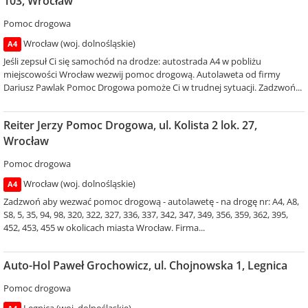
103, Wrocław
Pomoc drogowa
Wrocław (woj. dolnośląskie)
A4
Jeśli zepsuł Ci się samochód na drodze: autostrada A4 w pobliżu
miejscowości Wrocław wezwij pomoc drogową. Autolaweta od firmy
Dariusz Pawlak Pomoc Drogowa pomoże Ci w trudnej sytuacji. Zadzwoń...
Reiter Jerzy Pomoc Drogowa, ul. Kolista 2 lok. 27,
Wrocław
Pomoc drogowa
Wrocław (woj. dolnośląskie)
A4
Zadzwoń aby wezwać pomoc drogową - autolawetę - na drogę nr: A4, A8,
S8, 5, 35, 94, 98, 320, 322, 327, 336, 337, 342, 347, 349, 356, 359, 362, 395,
452, 453, 455 w okolicach miasta Wrocław. Firma...
Auto-Hol Paweł Grochowicz, ul. Chojnowska 1, Legnica
Pomoc drogowa