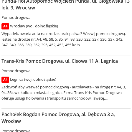
Punda-Hol Autopomoc Wojciech Punda, ul. Głogowska 13
lok. 9, Wrocław
Pomoc drogowa
Wrocław (woj. dolnośląskie)
A4
Wypadek, awaria auta na drodze, brak paliwa? Wezwij pomoc drogową.
Jesteś na drodze nr: A4, A8, S8, 5, 35, 94, 98, 320, 322, 327, 336, 337, 342,
347, 349, 356, 359, 362, 395, 452, 453, 455 koło...
Trans-Kris Pomoc Drogowa, ul. Cisowa 11 A, Legnica
Pomoc drogowa
Legnica (woj. dolnośląskie)
A4
Zadzwoń aby wezwać pomoc drogową - autolawetę - na drogę nr: A4, 3,
94, 364 w okolicach miasta Legnica. Firma Trans-Kris Pomoc Drogowa
oferuje usługi holowania i transportu samochodów, lawetę,...
Pachołek Bogdan Pomoc Drogowa, al. Dębowa 3 a,
Wrocław
Pomoc drogowa