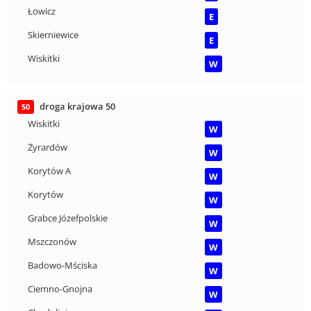
Łowicz
E
Skierniewice
E
Wiskitki
W
droga krajowa 50
50
Wiskitki
W
Żyrardów
W
Korytów A
W
Korytów
W
Grabce Józefpolskie
W
Mszczonów
W
Badowo-Mściska
W
Ciemno-Gnojna
W