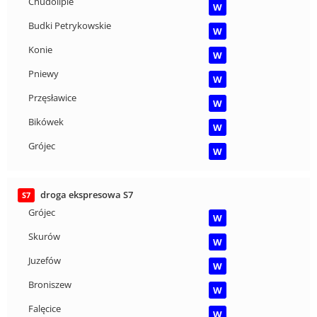
Chudolipie
W
Budki Petrykowskie
W
Konie
W
Pniewy
W
Przęsławice
W
Bikówek
W
Grójec
W
droga ekspresowa S7
S7
Grójec
W
Skurów
W
Juzefów
W
Broniszew
W
Falęcice
W