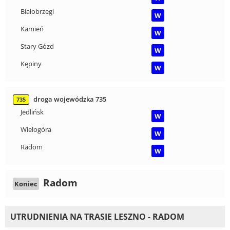
Białobrzegi
W
Kamień
W
Stary Gózd
W
Kępiny
W
droga wojewódzka 735
735
Jedlińsk
W
Wielogóra
W
Radom
W
Radom
Koniec
UTRUDNIENIA NA TRASIE LESZNO - RADOM