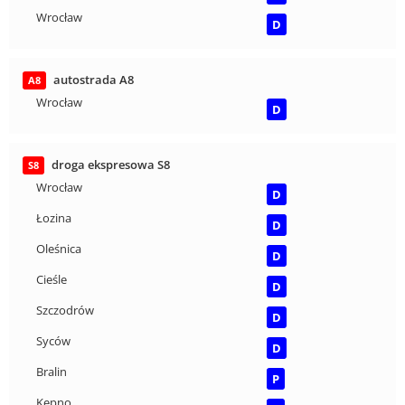
Wrocław
D
autostrada A8
A8
Wrocław
D
droga ekspresowa S8
S8
Wrocław
D
Łozina
D
Oleśnica
D
Cieśle
D
Szczodrów
D
Syców
D
Bralin
P
Kępno