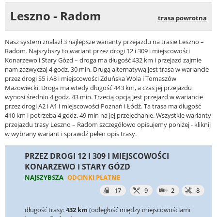
Leszno - Radom
trasa powrotna
Nasz system znalazł 3 najlepsze warianty przejazdu na trasie Leszno –
Radom. Najszybszy to wariant przez drogi 12 i 309 i miejscowości
Konarzewo i Stary Gózd – droga ma długość 432 km i przejazd zajmie
nam zazwyczaj 4 godz. 30 min. Drugą alternatywą jest trasa w wariancie
przez drogi S5 i A8 i miejscowości Zduńska Wola i Tomaszów
Mazowiecki. Droga ma wtedy długość 443 km, a czas jej przejazdu
wynosi średnio 4 godz. 43 min. Trzecią opcją jest przejazd w wariancie
przez drogi A2 i A1 i miejscowości Poznań i Łódź. Ta trasa ma długość
410 km i potrzeba 4 godz. 49 min na jej przejechanie. Wszystkie warianty
przejazdu trasy Leszno – Radom szczegółowo opisujemy poniżej - kliknij
w wybrany wariant i sprawdź pełen opis trasy.
PRZEZ DROGI 12 I 309 I MIEJSCOWOŚCI
KONARZEWO I STARY GÓZD
NAJSZYBSZA
ODCINKI PŁATNE
17
9
2
8
długość trasy:
432 km
(odległość między miejscowościami