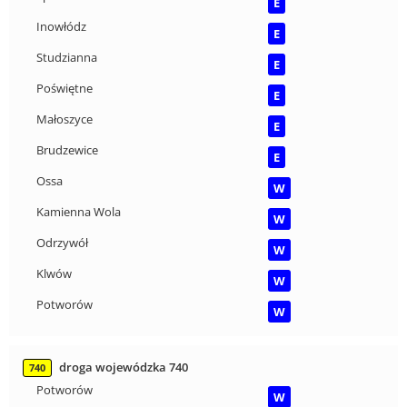
E
Inowłódz
E
Studzianna
E
Poświętne
E
Małoszyce
E
Brudzewice
E
Ossa
W
Kamienna Wola
W
Odrzywół
W
Klwów
W
Potworów
W
droga wojewódzka 740
740
Potworów
W