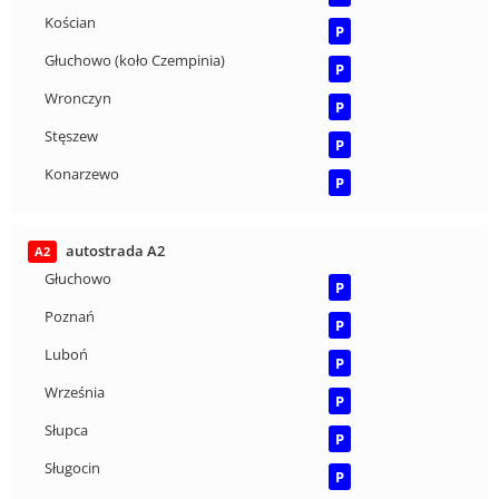
Kościan
P
Głuchowo (koło Czempinia)
P
Wronczyn
P
Stęszew
P
Konarzewo
P
autostrada A2
A2
Głuchowo
P
Poznań
P
Luboń
P
Września
P
Słupca
P
Sługocin
P