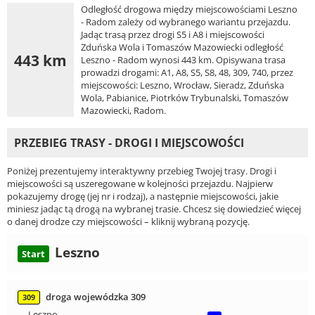
Odległość drogowa między miejscowościami Leszno
- Radom zależy od wybranego wariantu przejazdu.
Jadąc trasą przez drogi S5 i A8 i miejscowości
Zduńska Wola i Tomaszów Mazowiecki odległość
443 km
Leszno - Radom wynosi 443 km. Opisywana trasa
prowadzi drogami: A1, A8, S5, S8, 48, 309, 740, przez
miejscowości: Leszno, Wrocław, Sieradz, Zduńska
Wola, Pabianice, Piotrków Trybunalski, Tomaszów
Mazowiecki, Radom.
PRZEBIEG TRASY - DROGI I MIEJSCOWOŚCI
Poniżej prezentujemy interaktywny przebieg Twojej trasy. Drogi i
miejscowości są uszeregowane w kolejności przejazdu. Najpierw
pokazujemy drogę (jej nr i rodzaj), a następnie miejscowości, jakie
miniesz jadąc tą drogą na wybranej trasie. Chcesz się dowiedzieć więcej
o danej drodze czy miejscowości – kliknij wybraną pozycję.
Leszno
Start
droga wojewódzka 309
309
Leszno