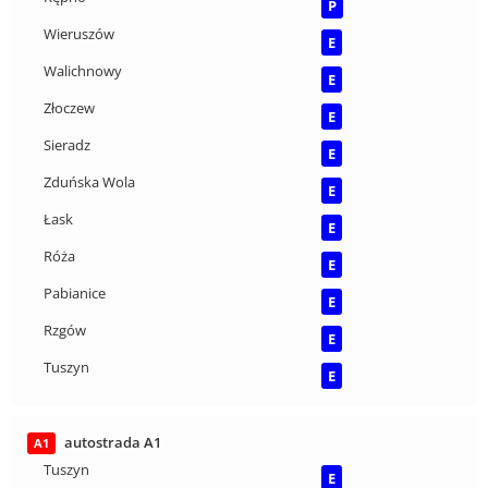
P
Wieruszów
E
Walichnowy
E
Złoczew
E
Sieradz
E
Zduńska Wola
E
Łask
E
Róża
E
Pabianice
E
Rzgów
E
Tuszyn
E
autostrada A1
A1
Tuszyn
E