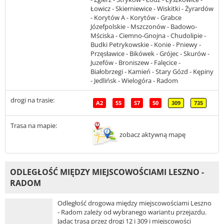
Łowicz - Skierniewice - Wiskitki - Żyrardów
- Korytów A - Korytów - Grabce
Józefpolskie - Mszczonów - Badowo-
Mściska - Ciemno-Gnojna - Chudolipie -
Budki Petrykowskie - Konie - Pniewy -
Przęsławice - Bikówek - Grójec - Skurów -
Juzefów - Broniszew - Falęcice -
Białobrzegi - Kamień - Stary Gózd - Kępiny
- Jedlińsk - Wielogóra - Radom
drogi na trasie:
A2
S5
S7
50
309
735
Trasa na mapie:
zobacz aktywną mapę
ODLEGŁOŚĆ MIĘDZY MIEJSCOWOŚCIAMI LESZNO -
RADOM
Odległość drogowa między miejscowościami Leszno
- Radom zależy od wybranego wariantu przejazdu.
Jadąc trasą przez drogi 12 i 309 i miejscowości