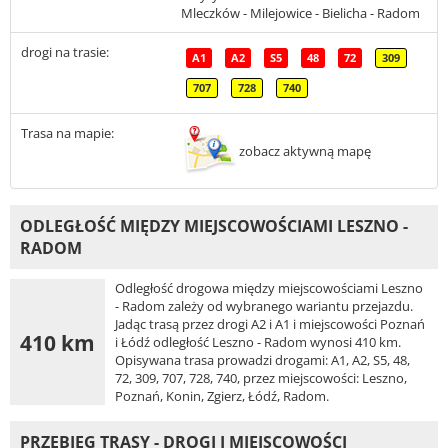
Mleczków - Milejowice - Bielicha - Radom
drogi na trasie:
A1
A2
S5
48
72
309
707
728
740
Trasa na mapie:
zobacz aktywną mapę
ODLEGŁOŚĆ MIĘDZY MIEJSCOWOŚCIAMI LESZNO -
RADOM
Odległość drogowa między miejscowościami Leszno
- Radom zależy od wybranego wariantu przejazdu.
Jadąc trasą przez drogi A2 i A1 i miejscowości Poznań
410 km
i Łódź odległość Leszno - Radom wynosi 410 km.
Opisywana trasa prowadzi drogami: A1, A2, S5, 48,
72, 309, 707, 728, 740, przez miejscowości: Leszno,
Poznań, Konin, Zgierz, Łódź, Radom.
PRZEBIEG TRASY - DROGI I MIEJSCOWOŚCI