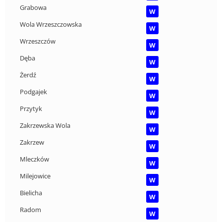
Grabowa
W
Wola Wrzeszczowska
W
Wrzeszczów
W
Dęba
W
Żerdź
W
Podgajek
W
Przytyk
W
Zakrzewska Wola
W
Zakrzew
W
Mleczków
W
Milejowice
W
Bielicha
W
Radom
W