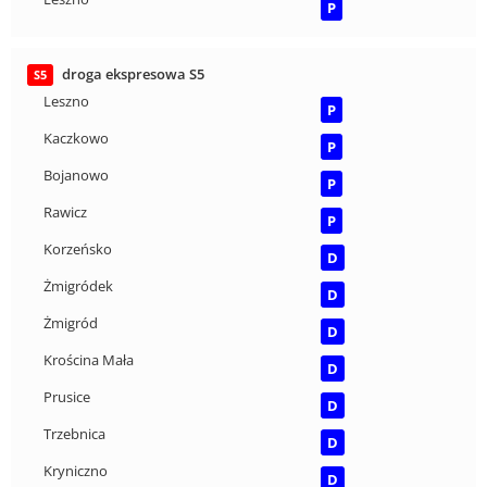
P
droga ekspresowa S5
S5
Leszno
P
Kaczkowo
P
Bojanowo
P
Rawicz
P
Korzeńsko
D
Żmigródek
D
Żmigród
D
Krościna Mała
D
Prusice
D
Trzebnica
D
Kryniczno
D