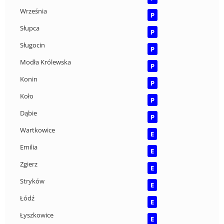
Września
P
Słupca
P
Sługocin
P
Modła Królewska
P
Konin
P
Koło
P
Dąbie
P
Wartkowice
E
Emilia
E
Zgierz
E
Stryków
E
Łódź
E
Łyszkowice
E