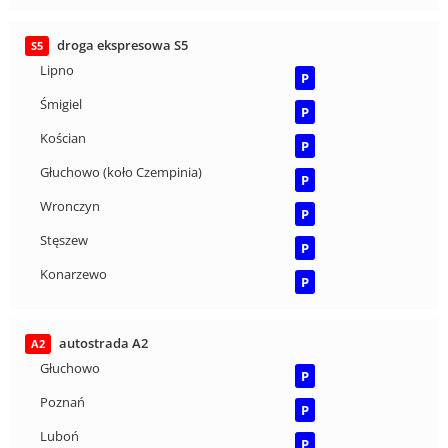
droga ekspresowa S5
S5
Lipno
P
Śmigiel
P
Kościan
P
Głuchowo (koło Czempinia)
P
Wronczyn
P
Stęszew
P
Konarzewo
P
autostrada A2
A2
Głuchowo
P
Poznań
P
Luboń
P