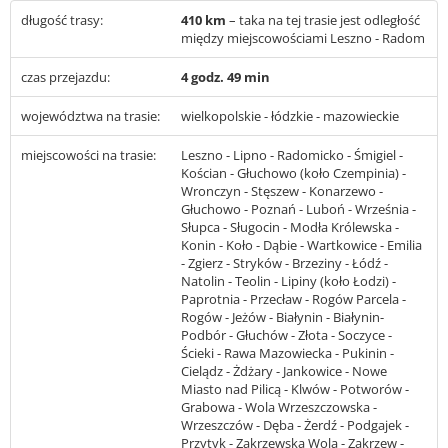
długość trasy:
410 km
– taka na tej trasie jest odległość
między miejscowościami Leszno - Radom
czas przejazdu:
4 godz. 49 min
województwa na trasie:
wielkopolskie - łódzkie - mazowieckie
miejscowości na trasie:
Leszno - Lipno - Radomicko - Śmigiel -
Kościan - Głuchowo (koło Czempinia) -
Wronczyn - Stęszew - Konarzewo -
Głuchowo - Poznań - Luboń - Września -
Słupca - Sługocin - Modła Królewska -
Konin - Koło - Dąbie - Wartkowice - Emilia
- Zgierz - Stryków - Brzeziny - Łódź -
Natolin - Teolin - Lipiny (koło Łodzi) -
Paprotnia - Przecław - Rogów Parcela -
Rogów - Jeżów - Białynin - Białynin-
Podbór - Głuchów - Złota - Soczyce -
Ścieki - Rawa Mazowiecka - Pukinin -
Cielądz - Żdżary - Jankowice - Nowe
Miasto nad Pilicą - Klwów - Potworów -
Grabowa - Wola Wrzeszczowska -
Wrzeszczów - Dęba - Żerdź - Podgajek -
Przytyk - Zakrzewska Wola - Zakrzew -