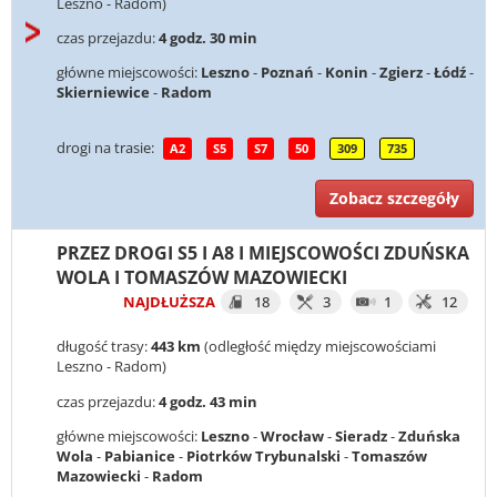
Leszno - Radom)
czas przejazdu:
4 godz. 30 min
główne miejscowości:
Leszno
-
Poznań
-
Konin
-
Zgierz
-
Łódź
-
Skierniewice
-
Radom
drogi na trasie:
A2
S5
S7
50
309
735
Zobacz szczegóły
PRZEZ DROGI S5 I A8 I MIEJSCOWOŚCI ZDUŃSKA
WOLA I TOMASZÓW MAZOWIECKI
NAJDŁUŻSZA
18
3
1
12
długość trasy:
443 km
(odległość między miejscowościami
Leszno - Radom)
czas przejazdu:
4 godz. 43 min
główne miejscowości:
Leszno
-
Wrocław
-
Sieradz
-
Zduńska
Wola
-
Pabianice
-
Piotrków Trybunalski
-
Tomaszów
Mazowiecki
-
Radom