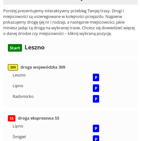
Poniżej prezentujemy interaktywny przebieg Twojej trasy. Drogi i
miejscowości są uszeregowane w kolejności przejazdu. Najpierw
pokazujemy drogę (jej nr i rodzaj), a następnie miejscowości, jakie
miniesz jadąc tą drogą na wybranej trasie. Chcesz się dowiedzieć więcej
o danej drodze czy miejscowości – kliknij wybraną pozycję.
Leszno
Start
droga wojewódzka 309
309
Leszno
P
Lipno
P
Radomicko
P
droga ekspresowa S5
S5
Lipno
P
Śmigiel
P