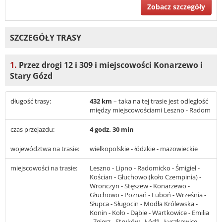
Zobacz szczegóły
SZCZEGÓŁY TRASY
1.
Przez drogi 12 i 309 i miejscowości Konarzewo i
Stary Gózd
długość trasy:
432 km
– taka na tej trasie jest odległość
między miejscowościami Leszno - Radom
czas przejazdu:
4 godz. 30 min
województwa na trasie:
wielkopolskie - łódzkie - mazowieckie
miejscowości na trasie:
Leszno - Lipno - Radomicko - Śmigiel -
Kościan - Głuchowo (koło Czempinia) -
Wronczyn - Stęszew - Konarzewo -
Głuchowo - Poznań - Luboń - Września -
Słupca - Sługocin - Modła Królewska -
Konin - Koło - Dąbie - Wartkowice - Emilia
- Zgierz - Stryków - Łódź - Łyszkowice -