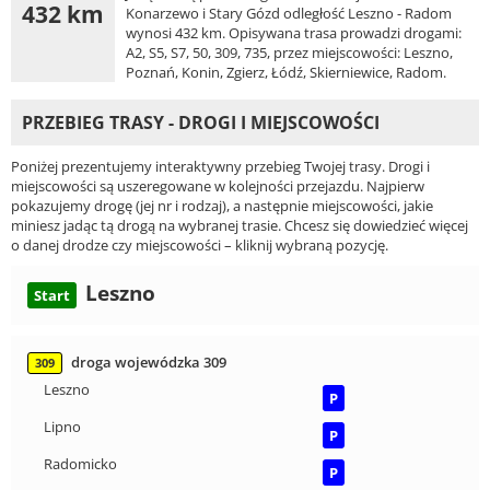
432 km
Konarzewo i Stary Gózd odległość Leszno - Radom
wynosi 432 km. Opisywana trasa prowadzi drogami:
A2, S5, S7, 50, 309, 735, przez miejscowości: Leszno,
Poznań, Konin, Zgierz, Łódź, Skierniewice, Radom.
PRZEBIEG TRASY - DROGI I MIEJSCOWOŚCI
Poniżej prezentujemy interaktywny przebieg Twojej trasy. Drogi i
miejscowości są uszeregowane w kolejności przejazdu. Najpierw
pokazujemy drogę (jej nr i rodzaj), a następnie miejscowości, jakie
miniesz jadąc tą drogą na wybranej trasie. Chcesz się dowiedzieć więcej
o danej drodze czy miejscowości – kliknij wybraną pozycję.
Leszno
Start
droga wojewódzka 309
309
Leszno
P
Lipno
P
Radomicko
P