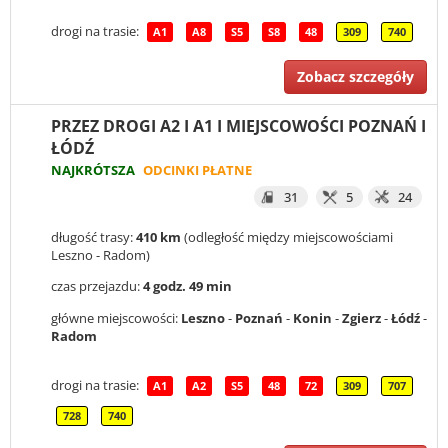
drogi na trasie:
A1
A8
S5
S8
48
309
740
Zobacz szczegóły
PRZEZ DROGI A2 I A1 I MIEJSCOWOŚCI POZNAŃ I
ŁÓDŹ
NAJKRÓTSZA
ODCINKI PŁATNE
31
5
24
długość trasy:
410 km
(odległość między miejscowościami
Leszno - Radom)
czas przejazdu:
4 godz. 49 min
główne miejscowości:
Leszno
-
Poznań
-
Konin
-
Zgierz
-
Łódź
-
Radom
drogi na trasie:
A1
A2
S5
48
72
309
707
728
740