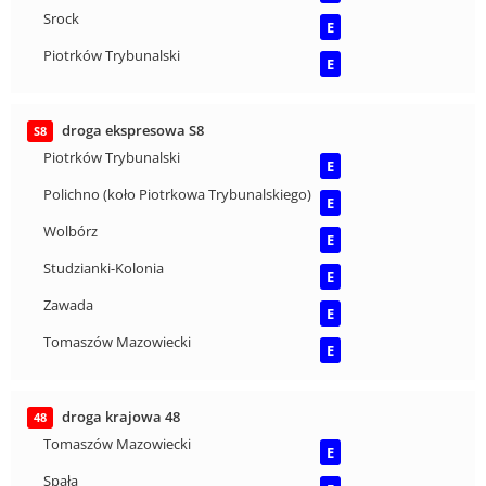
Srock
E
Piotrków Trybunalski
E
droga ekspresowa S8
S8
Piotrków Trybunalski
E
Polichno (koło Piotrkowa Trybunalskiego)
E
Wolbórz
E
Studzianki-Kolonia
E
Zawada
E
Tomaszów Mazowiecki
E
droga krajowa 48
48
Tomaszów Mazowiecki
E
Spała