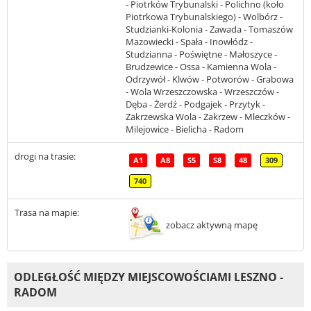
- Piotrków Trybunalski - Polichno (koło
Piotrkowa Trybunalskiego) - Wolbórz -
Studzianki-Kolonia - Zawada - Tomaszów
Mazowiecki - Spała - Inowłódz -
Studzianna - Poświętne - Małoszyce -
Brudzewice - Ossa - Kamienna Wola -
Odrzywół - Klwów - Potworów - Grabowa
- Wola Wrzeszczowska - Wrzeszczów -
Dęba - Żerdź - Podgajek - Przytyk -
Zakrzewska Wola - Zakrzew - Mleczków -
Milejowice - Bielicha - Radom
drogi na trasie:
A1
A8
S5
S8
48
309
740
Trasa na mapie:
zobacz aktywną mapę
ODLEGŁOŚĆ MIĘDZY MIEJSCOWOŚCIAMI LESZNO -
RADOM