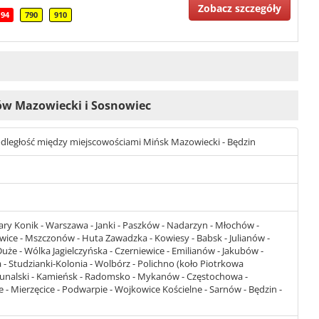
Zobacz szczegóły
94
790
910
zów Mazowiecki i Sosnowiec
st odległość między miejscowościami Mińsk Mazowiecki - Będzin
tary Konik - Warszawa - Janki - Paszków - Nadarzyn - Młochów -
owice - Mszczonów - Huta Zawadzka - Kowiesy - Babsk - Julianów -
e - Wólka Jagielczyńska - Czerniewice - Emilianów - Jakubów -
 Studzianki-Kolonia - Wolbórz - Polichno (koło Piotrkowa
bunalski - Kamieńsk - Radomsko - Mykanów - Częstochowa -
 - Mierzęcice - Podwarpie - Wojkowice Kościelne - Sarnów - Będzin -