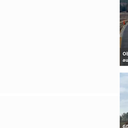
Ob
au
GD