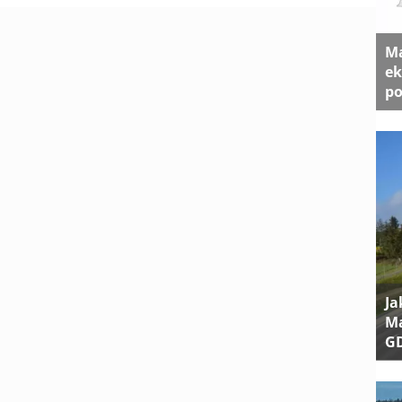
Ma
ek
po
Ja
Ma
G