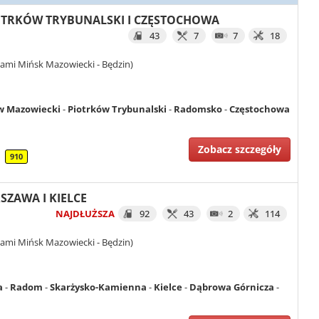
PIOTRKÓW TRYBUNALSKI I CZĘSTOCHOWA
43
7
7
18
ami Mińsk Mazowiecki - Będzin)
 Mazowiecki
-
Piotrków Trybunalski
-
Radomsko
-
Częstochowa
Zobacz szczegóły
910
RSZAWA I KIELCE
NAJDŁUŻSZA
92
43
2
114
ami Mińsk Mazowiecki - Będzin)
a
-
Radom
-
Skarżysko-Kamienna
-
Kielce
-
Dąbrowa Górnicza
-