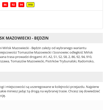
86
92
94
910
K MAZOWIECKI - BĘDZIN
 Mińsk Mazowiecki - Będzin zależy od wybranego wariantu
 i miejscowości Tomaszów Mazowiecki i Sosnowiec odległość Mińsk
a trasa prowadzi drogami: A1, A2, S1, S2, S8, 2, 86, 92, 94, 910,
rszawa, Tomaszów Mazowiecki, Piotrków Trybunalski, Radomsko,
ogi i miejscowości są uszeregowane w kolejności przejazdu. Najpierw
jakie miniesz jadąc tą drogą na wybranej trasie. Chcesz się dowiedzieć
cję.