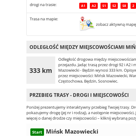
drogi na trasie:
A1
A2
S1
S2
S8
2
Trasa na mapie:
zobacz aktywną mapę
ODLEGŁOŚĆ MIĘDZY MIEJSCOWOŚCIAMI MIŃS
Odległość drogowa między miejscowościami
przejazdu. Jadąc trasą przez drogi 92 i A2
333 km
Mazowiecki - Będzin wynosi 333 km. Opisywan
przez miejscowości: Mińsk Mazowiecki, Wa
Częstochowa, Będzin, Sosnowiec.
PRZEBIEG TRASY - DROGI I MIEJSCOWOŚCI
Poniżej prezentujemy interaktywny przebieg Twojej trasy. Dr
pokazujemy drogę (jej nr i rodzaj), a następnie miejscowości, 
więcej o danej drodze czy miejscowości – kliknij wybraną pozy
Mińsk Mazowiecki
Start