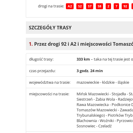
drogi na trasie:
A2
S2
S7
S8
2
7
92
SZCZEGÓŁY TRASY
1.
Przez drogi 92 i A2 i miejscowości Tomas
długość trasy:
333 km
– taka na tej trasie je
czas przejazdu:
3 godz. 24 min
województwa na trasie:
mazowieckie - łódzkie - śląskie
miejscowości na trasie:
Mińsk Mazowiecki - Stojadła - S
Siestrzeń - Żabia Wola - Radziej
Rawa Mazowiecka - Podkonice Duż
Tomaszów Mazowiecki - Zawada -
Trybunalskiego) - Piotrków Try
Blachownia - Woźniki - Pyrzowice
Sosnowiec - Czeladź