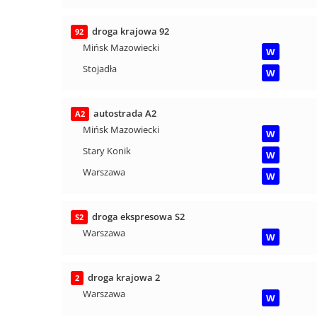
droga krajowa 92
92
Mińsk Mazowiecki
W
Stojadła
W
autostrada A2
A2
Mińsk Mazowiecki
W
Stary Konik
W
Warszawa
W
droga ekspresowa S2
S2
Warszawa
W
droga krajowa 2
2
Warszawa
W