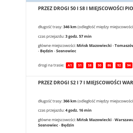
PRZEZ DROGI 50 I S8 I MIEJSCOWOŚCI 
długość trasy:
346 km
(odległość między miejscowości
czas przejazdu:
3 godz. 57 min
główne miejscowości:
Mińsk Mazowiecki
-
Tomaszów
-
Będzin
-
Sosnowiec
drogi na trasie:
A1
S1
S8
50
86
92
94
PRZEZ DROGI S2 I 7 I MIEJSCOWOŚCI WA
długość trasy:
366 km
(odległość między miejscowości
czas przejazdu:
4 godz. 16 min
główne miejscowości:
Mińsk Mazowiecki
-
Warszaw
Sosnowiec
-
Będzin