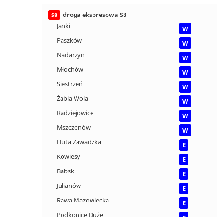
droga ekspresowa S8
S8
Janki
W
Paszków
W
Nadarzyn
W
Młochów
W
Siestrzeń
W
Żabia Wola
W
Radziejowice
W
Mszczonów
W
Huta Zawadzka
E
Kowiesy
E
Babsk
E
Julianów
E
Rawa Mazowiecka
E
Podkonice Duże