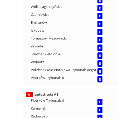
E
Wólka Jagielczyńska
E
Czerniewice
E
Emilianów
E
Jakubów
E
Tomaszów Mazowiecki
E
Zawada
E
Studzianki-Kolonia
E
Wolbórz
E
Polichno (koło Piotrkowa Trybunalskiego)
E
Piotrków Trybunalski
E
autostrada A1
A1
Piotrków Trybunalski
E
Kamieńsk
E
Radomsko
E