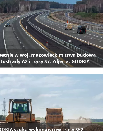
ecnie w woj. mazowieckim trwa budowa
tostrady A2 i trasy S7. Zdjęcia: GDDKIA
DKIA szuka wykonawców trasy S52