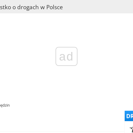
stko o drogach w Polsce
ad
Będzin
DR