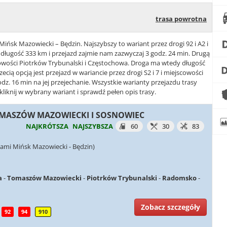
trasa powrotna
Mińsk Mazowiecki – Będzin. Najszybszy to wariant przez drogi 92 i A2 i
ługość 333 km i przejazd zajmie nam zazwyczaj 3 godz. 24 min. Drugą
jscowości Piotrków Trybunalski i Częstochowa. Droga ma wtedy długość
ecią opcją jest przejazd w wariancie przez drogi S2 i 7 i miejscowości
dz. 16 min na jej przejechanie. Wszystkie warianty przejazdu trasy
liknij w wybrany wariant i sprawdź pełen opis trasy.
 TOMASZÓW MAZOWIECKI I SOSNOWIEC
NAJKRÓTSZA
NAJSZYBSZA
60
30
83
ami Mińsk Mazowiecki - Będzin)
a
-
Tomaszów Mazowiecki
-
Piotrków Trybunalski
-
Radomsko
-
Zobacz szczegóły
92
94
910