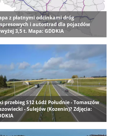
pa z płatnymi odcinkami dróg
spresowych i autostrad dla pojazdów
wyżej 3,5 t. Mapa: GDDKIA
ki przebieg S12 Łódź Południe - Tomaszów
zowiecki - Sulejów (Kozenin)? Zdjęcia:
DDKIA