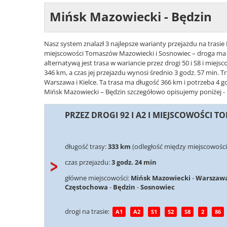
Mińsk Mazowiecki - Będzin
Nasz system znalazł 3 najlepsze warianty przejazdu na trasie 
miejscowości Tomaszów Mazowiecki i Sosnowiec – droga ma d
alternatywą jest trasa w wariancie przez drogi 50 i S8 i mie
346 km, a czas jej przejazdu wynosi średnio 3 godz. 57 min. Trz
Warszawa i Kielce. Ta trasa ma długość 366 km i potrzeba 4 go
Mińsk Mazowiecki – Będzin szczegółowo opisujemy poniżej - k
PRZEZ DROGI 92 I A2 I MIEJSCOWOŚCI
długość trasy:
333 km
(odległość między miejscowości
czas przejazdu:
3 godz. 24 min
główne miejscowości:
Mińsk Mazowiecki
-
Warszaw
Częstochowa
-
Będzin
-
Sosnowiec
drogi na trasie:
A1
A2
S1
S2
S8
2
86