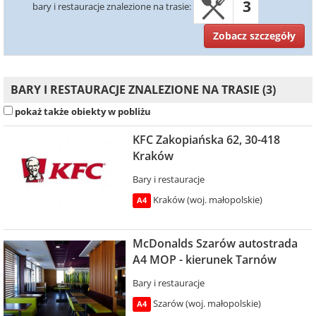
3
bary i restauracje znalezione na trasie:
Zobacz szczegóły
BARY I RESTAURACJE ZNALEZIONE NA TRASIE (3)
pokaż także obiekty w pobliżu
KFC Zakopiańska 62, 30-418
Kraków
Bary i restauracje
Kraków (woj. małopolskie)
A4
McDonalds Szarów autostrada
A4 MOP - kierunek Tarnów
Bary i restauracje
Szarów (woj. małopolskie)
A4