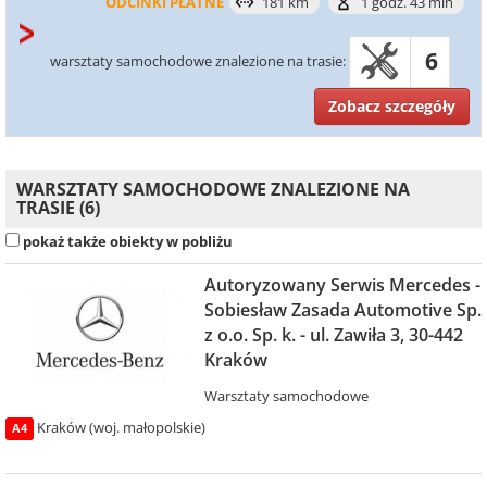
ODCINKI PŁATNE
181 km
1 godz. 43 min
6
warsztaty samochodowe znalezione na trasie:
Zobacz szczegóły
WARSZTATY SAMOCHODOWE ZNALEZIONE NA
TRASIE (6)
pokaż także obiekty w pobliżu
Autoryzowany Serwis Mercedes -
Sobiesław Zasada Automotive Sp.
z o.o. Sp. k. - ul. Zawiła 3, 30-442
Kraków
Warsztaty samochodowe
Kraków (woj. małopolskie)
A4