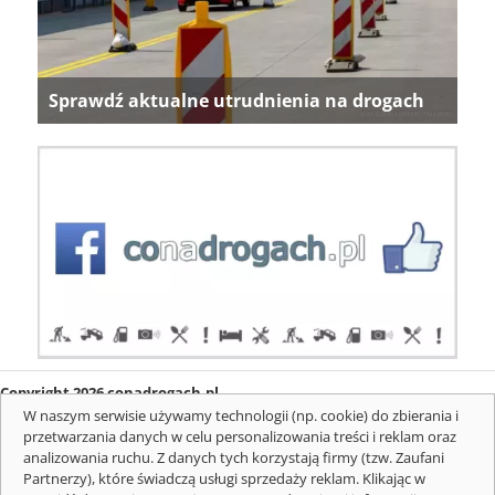
Sprawdź aktualne utrudnienia na drogach
Copyright 2026 conadrogach.pl
O firmie
Redakcja
Regulamin
Informacje o cookies
W naszym serwisie używamy technologii (np. cookie) do zbierania i
Mapa serwisu
Komunikaty
przetwarzania danych w celu personalizowania treści i reklam oraz
analizowania ruchu. Z danych tych korzystają firmy (tzw. Zaufani
Partnerzy), które świadczą usługi sprzedaży reklam. Klikając w