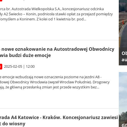
ca br. Autostrada Wielkopolska S.A., koncesjonariusz odcinka
y A2 Świecko – Konin, podniosła stawki opłat za przejazd pomiędzy
yślem a Koninem. Z kolei od 1 kwietnia br. pod...
 - nowe oznakowanie na Autostradowej Obwodnicy
Ob
wia budzi duże emocje
au
2025-02-05 | 12:00
8
e emocje wzbudzają nowe oznaczenia poziome na jezdni A8 -
dowej Obwodnicy Wrocławia (węzeł Wrocław Południe). Drogowcy
ją, że główną przesłanką zmian jest przede wszystkim bez...
rada A4 Katowice - Kraków. Koncesjonariusz zawiesi
 do wiosny
GD