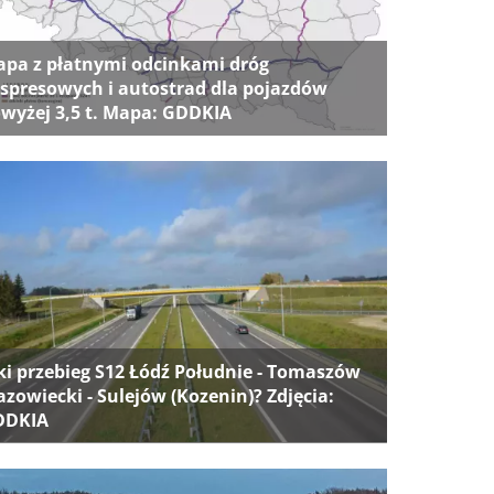
pa z płatnymi odcinkami dróg
spresowych i autostrad dla pojazdów
wyżej 3,5 t. Mapa: GDDKIA
ki przebieg S12 Łódź Południe - Tomaszów
zowiecki - Sulejów (Kozenin)? Zdjęcia:
DDKIA