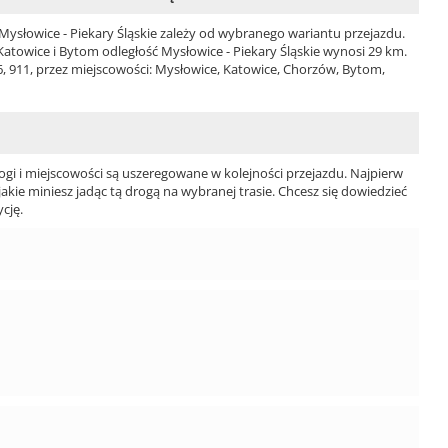
słowice - Piekary Śląskie zależy od wybranego wariantu przejazdu.
i Katowice i Bytom odległość Mysłowice - Piekary Śląskie wynosi 29 km.
6, 911, przez miejscowości: Mysłowice, Katowice, Chorzów, Bytom,
ogi i miejscowości są uszeregowane w kolejności przejazdu. Najpierw
jakie miniesz jadąc tą drogą na wybranej trasie. Chcesz się dowiedzieć
cję.