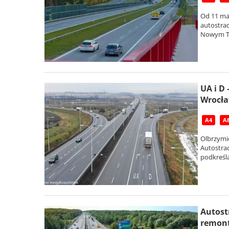
Od 11 mar
autostrad
Nowym Tom
UA i D
Wrocła
A4
A
Olbrzymi
Autostra
podkreśla
Autost
remont