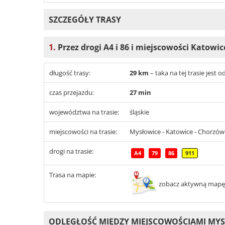
SZCZEGÓŁY TRASY
1.
Przez drogi A4 i 86 i miejscowości Katowic
długość trasy:
29 km
– taka na tej trasie jest
czas przejazdu:
27 min
województwa na trasie:
śląskie
miejscowości na trasie:
Mysłowice - Katowice - Chorzów 
drogi na trasie:
A4
79
86
911
Trasa na mapie:
zobacz aktywną mapę
ODLEGŁOŚĆ MIĘDZY MIEJSCOWOŚCIAMI MYSŁ