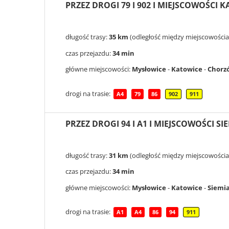
PRZEZ DROGI 79 I 902 I MIEJSCOWOŚCI 
długość trasy:
35 km
(odległość między miejscowościam
czas przejazdu:
34 min
główne miejscowości:
Mysłowice
-
Katowice
-
Chorz
drogi na trasie:
A4
79
86
902
911
PRZEZ DROGI 94 I A1 I MIEJSCOWOŚCI S
długość trasy:
31 km
(odległość między miejscowościam
czas przejazdu:
34 min
główne miejscowości:
Mysłowice
-
Katowice
-
Siemia
drogi na trasie:
A1
A4
86
94
911