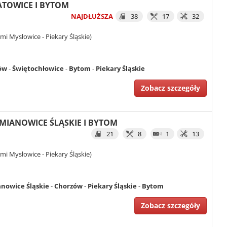
KATOWICE I BYTOM
NAJDŁUŻSZA
38
17
32
i Mysłowice - Piekary Śląskie)
ów
-
Świętochłowice
-
Bytom
-
Piekary Śląskie
Zobacz szczegóły
IEMIANOWICE ŚLĄSKIE I BYTOM
21
8
1
13
i Mysłowice - Piekary Śląskie)
nowice Śląskie
-
Chorzów
-
Piekary Śląskie
-
Bytom
Zobacz szczegóły