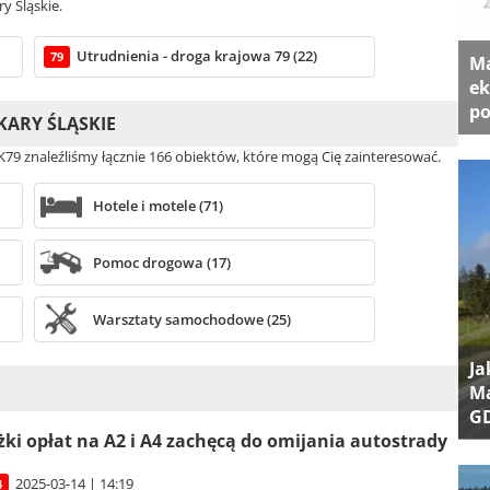
y Śląskie.
Utrudnienia - droga krajowa 79 (22)
79
Ma
ek
po
KARY ŚLĄSKIE
 DK79 znaleźliśmy łącznie 166 obiektów, które mogą Cię zainteresować.
Hotele i motele (71)
Pomoc drogowa (17)
Warsztaty samochodowe (25)
Ja
Ma
G
ki opłat na A2 i A4 zachęcą do omijania autostrady
2025-03-14 | 14:19
4