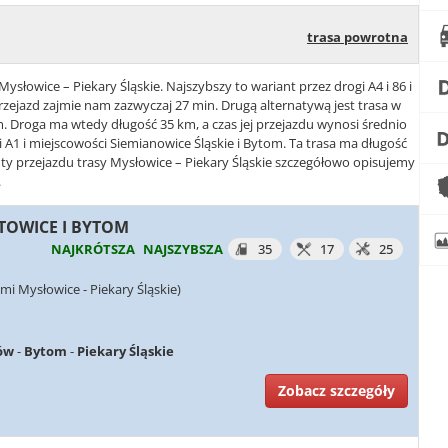
trasa powrotna
ysłowice – Piekary Śląskie. Najszybszy to wariant przez drogi A4 i 86 i
zejazd zajmie nam zazwyczaj 27 min. Drugą alternatywą jest trasa w
om. Droga ma wtedy długość 35 km, a czas jej przejazdu wynosi średnio
 i A1 i miejscowości Siemianowice Śląskie i Bytom. Ta trasa ma długość
nty przejazdu trasy Mysłowice – Piekary Śląskie szczegółowo opisujemy
.
ATOWICE I BYTOM
NAJKRÓTSZA
NAJSZYBSZA
35
17
25
i Mysłowice - Piekary Śląskie)
ów
-
Bytom
-
Piekary Śląskie
Zobacz szczegóły