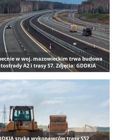
ecnie w woj. mazowieckim trwa budowa
tostrady A2 i trasy S7. Zdjęcia: GDDKIA
DKIA szuka wykonawców trasy S52