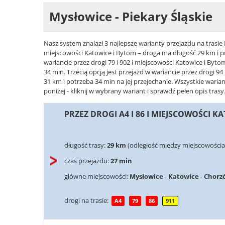
Mysłowice - Piekary Śląskie
Nasz system znalazł 3 najlepsze warianty przejazdu na trasie M
miejscowości Katowice i Bytom – droga ma długość 29 km i pr
wariancie przez drogi 79 i 902 i miejscowości Katowice i Byt
34 min. Trzecią opcją jest przejazd w wariancie przez drogi 94
31 km i potrzeba 34 min na jej przejechanie. Wszystkie waria
poniżej - kliknij w wybrany wariant i sprawdź pełen opis trasy
PRZEZ DROGI A4 I 86 I MIEJSCOWOŚCI K
długość trasy:
29 km
(odległość między miejscowościam
czas przejazdu:
27 min
główne miejscowości:
Mysłowice
-
Katowice
-
Chorz
drogi na trasie:
A4
79
86
911