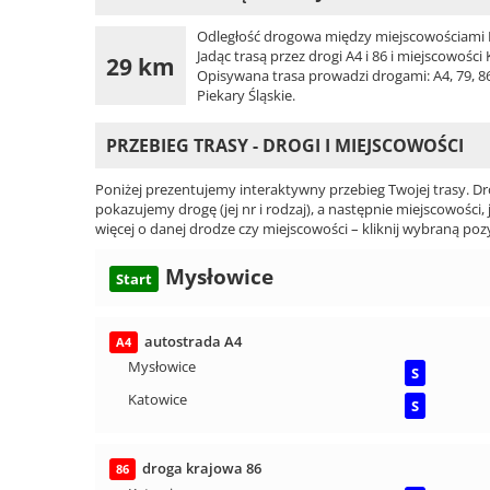
Odległość drogowa między miejscowościami My
Jadąc trasą przez drogi A4 i 86 i miejscowośc
29 km
Opisywana trasa prowadzi drogami: A4, 79, 8
Piekary Śląskie.
PRZEBIEG TRASY - DROGI I MIEJSCOWOŚCI
Poniżej prezentujemy interaktywny przebieg Twojej trasy. Dr
pokazujemy drogę (jej nr i rodzaj), a następnie miejscowości, 
więcej o danej drodze czy miejscowości – kliknij wybraną pozy
Mysłowice
Start
autostrada A4
A4
Mysłowice
S
Katowice
S
droga krajowa 86
86