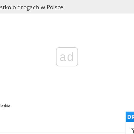
stko o drogach w Polsce
ad
ląskie
DR