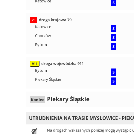
Katowice
S
droga krajowa 79
79
Katowice
S
Chorzów
S
Bytom
S
droga wojewódzka 911
911
Bytom
S
Piekary Śląskie
S
Piekary Śląskie
Koniec
UTRUDNIENIA NA TRASIE MYSŁOWICE - PIEK
Na drogach wskazanych poniżej mogą wystąpić ut