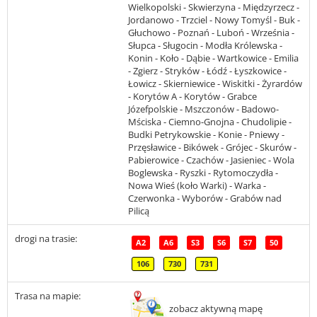
Wielkopolski - Skwierzyna - Międzyrzecz -
Jordanowo - Trzciel - Nowy Tomyśl - Buk -
Głuchowo - Poznań - Luboń - Września -
Słupca - Sługocin - Modła Królewska -
Konin - Koło - Dąbie - Wartkowice - Emilia
- Zgierz - Stryków - Łódź - Łyszkowice -
Łowicz - Skierniewice - Wiskitki - Żyrardów
- Korytów A - Korytów - Grabce
Józefpolskie - Mszczonów - Badowo-
Mściska - Ciemno-Gnojna - Chudolipie -
Budki Petrykowskie - Konie - Pniewy -
Przęsławice - Bikówek - Grójec - Skurów -
Pabierowice - Czachów - Jasieniec - Wola
Boglewska - Ryszki - Rytomoczydła -
Nowa Wieś (koło Warki) - Warka -
Czerwonka - Wyborów - Grabów nad
Pilicą
drogi na trasie:
A2
A6
S3
S6
S7
50
106
730
731
Trasa na mapie:
zobacz aktywną mapę