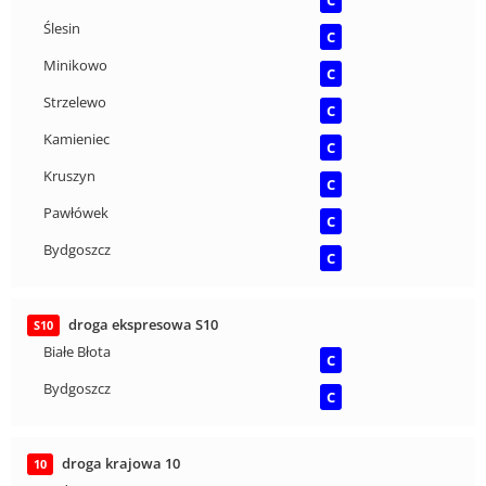
C
Ślesin
C
Minikowo
C
Strzelewo
C
Kamieniec
C
Kruszyn
C
Pawłówek
C
Bydgoszcz
C
droga ekspresowa S10
S10
Białe Błota
C
Bydgoszcz
C
droga krajowa 10
10