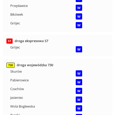
Przęsławice
W
Bikówek
W
Grójec
W
droga ekspresowa S7
S7
Grójec
W
droga wojewódzka 730
730
Skurów
W
Pabierowice
W
Czachów
W
Jasieniec
W
Wola Boglewska
W