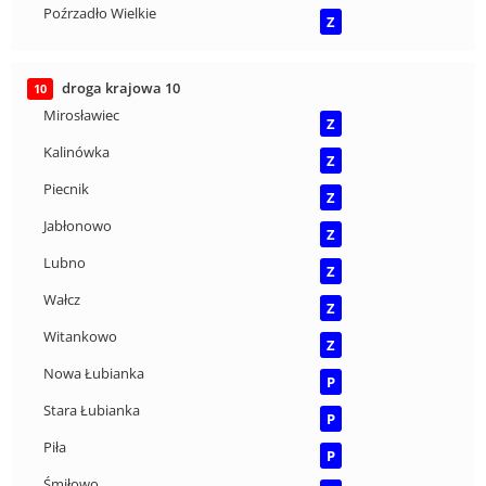
Poźrzadło Wielkie
Z
droga krajowa 10
10
Mirosławiec
Z
Kalinówka
Z
Piecnik
Z
Jabłonowo
Z
Lubno
Z
Wałcz
Z
Witankowo
Z
Nowa Łubianka
P
Stara Łubianka
P
Piła
P
Śmiłowo