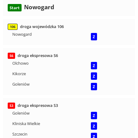
Nowogard
Start
droga wojewódzka 106
106
Nowogard
Z
droga ekspresowa S6
S6
Olchowo
Z
Kikorze
Z
Goleniów
Z
droga ekspresowa S3
S3
Goleniów
Z
Kliniska Wielkie
Z
Szczecin
Z