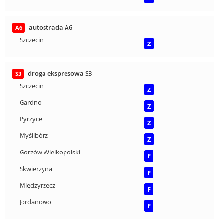
autostrada A6
A6
Szczecin
Z
droga ekspresowa S3
S3
Szczecin
Z
Gardno
Z
Pyrzyce
Z
Myślibórz
Z
Gorzów Wielkopolski
F
Skwierzyna
F
Międzyrzecz
F
Jordanowo
F