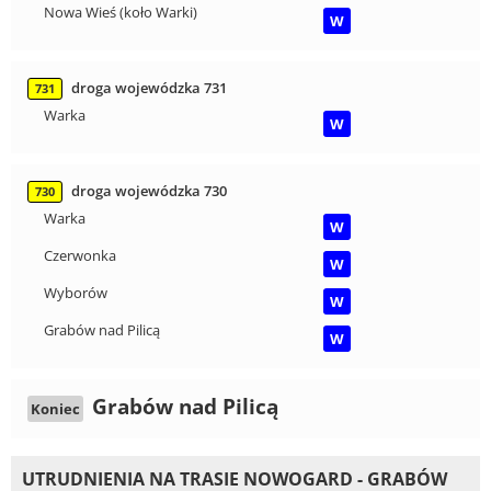
Nowa Wieś (koło Warki)
W
droga wojewódzka 731
731
Warka
W
droga wojewódzka 730
730
Warka
W
Czerwonka
W
Wyborów
W
Grabów nad Pilicą
W
Grabów nad Pilicą
Koniec
UTRUDNIENIA NA TRASIE NOWOGARD - GRABÓW