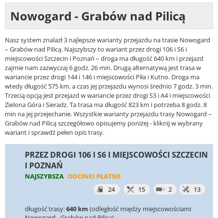
Nowogard - Grabów nad Pilicą
Nasz system znalazł 3 najlepsze warianty przejazdu na trasie Nowogard
– Grabów nad Pilicą. Najszybszy to wariant przez drogi 106 i S6 i
miejscowości Szczecin i Poznań – droga ma długość 640 km i przejazd
zajmie nam zazwyczaj 6 godz. 26 min. Drugą alternatywą jest trasa w
wariancie przez drogi 144 i 146 i miejscowości Piła i Kutno. Droga ma
wtedy długość 575 km, a czas jej przejazdu wynosi średnio 7 godz. 3 min.
Trzecią opcją jest przejazd w wariancie przez drogi S3 i A4 i miejscowości
Zielona Góra i Sieradz. Ta trasa ma długość 823 km i potrzeba 8 godz. 8
min na jej przejechanie. Wszystkie warianty przejazdu trasy Nowogard –
Grabów nad Pilicą szczegółowo opisujemy poniżej - kliknij w wybrany
wariant i sprawdź pełen opis trasy.
PRZEZ DROGI 106 I S6 I MIEJSCOWOŚCI SZCZECIN
I POZNAŃ
NAJSZYBSZA
ODCINKI PŁATNE
24
15
2
13
długość trasy:
640 km
(odległość między miejscowościami
Nowogard - Grabów nad Pilicą)