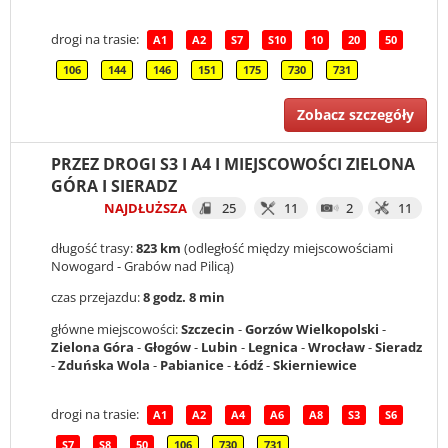
drogi na trasie:
A1
A2
S7
S10
10
20
50
106
144
146
151
175
730
731
Zobacz szczegóły
PRZEZ DROGI S3 I A4 I MIEJSCOWOŚCI ZIELONA
GÓRA I SIERADZ
NAJDŁUŻSZA
25
11
2
11
długość trasy:
823 km
(odległość między miejscowościami
Nowogard - Grabów nad Pilicą)
czas przejazdu:
8 godz. 8 min
główne miejscowości:
Szczecin
-
Gorzów Wielkopolski
-
Zielona Góra
-
Głogów
-
Lubin
-
Legnica
-
Wrocław
-
Sieradz
-
Zduńska Wola
-
Pabianice
-
Łódź
-
Skierniewice
drogi na trasie:
A1
A2
A4
A6
A8
S3
S6
S7
S8
50
106
730
731