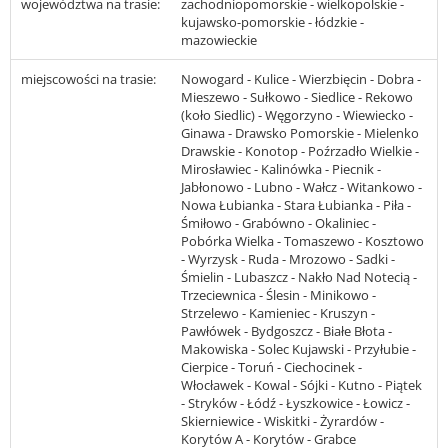
województwa na trasie:
zachodniopomorskie - wielkopolskie -
kujawsko-pomorskie - łódzkie -
mazowieckie
miejscowości na trasie:
Nowogard - Kulice - Wierzbięcin - Dobra -
Mieszewo - Sułkowo - Siedlice - Rekowo
(koło Siedlic) - Węgorzyno - Wiewiecko -
Ginawa - Drawsko Pomorskie - Mielenko
Drawskie - Konotop - Poźrzadło Wielkie -
Mirosławiec - Kalinówka - Piecnik -
Jabłonowo - Lubno - Wałcz - Witankowo -
Nowa Łubianka - Stara Łubianka - Piła -
Śmiłowo - Grabówno - Okaliniec -
Pobórka Wielka - Tomaszewo - Kosztowo
- Wyrzysk - Ruda - Mrozowo - Sadki -
Śmielin - Lubaszcz - Nakło Nad Notecią -
Trzeciewnica - Ślesin - Minikowo -
Strzelewo - Kamieniec - Kruszyn -
Pawłówek - Bydgoszcz - Białe Błota -
Makowiska - Solec Kujawski - Przyłubie -
Cierpice - Toruń - Ciechocinek -
Włocławek - Kowal - Sójki - Kutno - Piątek
- Stryków - Łódź - Łyszkowice - Łowicz -
Skierniewice - Wiskitki - Żyrardów -
Korytów A - Korytów - Grabce