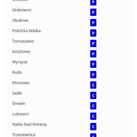
P
Grabówno
P
Okaliniec
P
Pobórka Wielka
P
Tomaszewo
P
Kosztowo
P
Wyrzysk
P
Ruda
P
Mrozowo
C
Sadki
C
Śmielin
C
Lubaszcz
C
Nakło Nad Notecią
C
Trzeciewnica