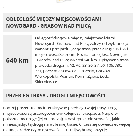
ODLEGŁOŚĆ MIĘDZY MIEJSCOWOŚCIAMI
NOWOGARD - GRABÓW NAD PILICĄ
Odległość drogowa między miejscowościami
Nowogard - Grabów nad Pilicą zależy od wybranego
wariantu przejazdu. Jadąc trasą przez drogi 106 i S6 i
miejscowości Szczecin i Poznań odległość Nowogard
640 km
- Grabów nad Pilicą wynosi 640 km. Opisywana trasa
prowadzi drogami: A2, A6, S3, S6, S7, 50, 106, 730,
731, przez miejscowości: Szczecin, Gorzów
Wielkopolski, Poznań, Konin, Zgierz, Łódź,
Skierniewice.
PRZEBIEG TRASY - DROGI I MIEJSCOWOŚCI
Poniżej prezentujemy interaktywny przebieg Twojej trasy. Drogi i
miejscowości są uszeregowane w kolejności przejazdu. Najpierw
pokazujemy drogę (jej nr i rodzaj), a następnie miejscowości, jakie
miniesz jadąc tą drogą na wybranej trasie. Chcesz się dowiedzieć więcej
o danej drodze czy miejscowości – kliknij wybraną pozycję.