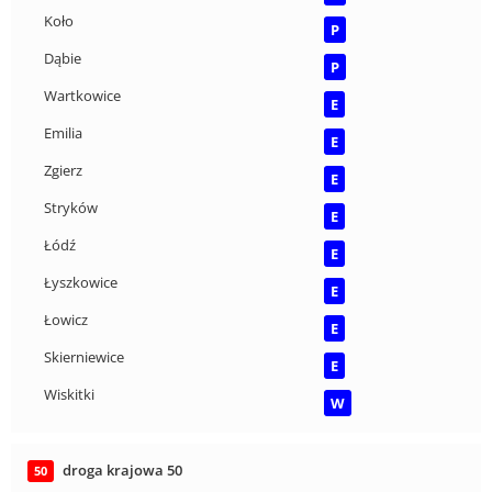
Koło
P
Dąbie
P
Wartkowice
E
Emilia
E
Zgierz
E
Stryków
E
Łódź
E
Łyszkowice
E
Łowicz
E
Skierniewice
E
Wiskitki
W
droga krajowa 50
50