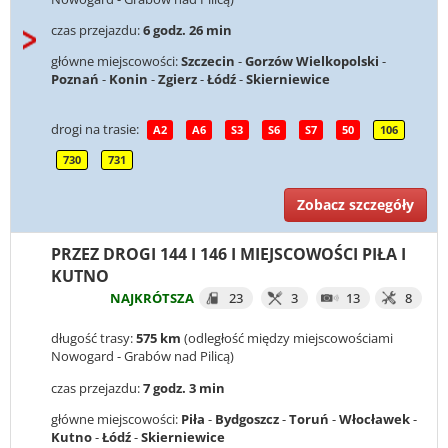
czas przejazdu:
6 godz. 26 min
główne miejscowości:
Szczecin
-
Gorzów Wielkopolski
-
Poznań
-
Konin
-
Zgierz
-
Łódź
-
Skierniewice
drogi na trasie:
A2
A6
S3
S6
S7
50
106
730
731
Zobacz szczegóły
PRZEZ DROGI 144 I 146 I MIEJSCOWOŚCI PIŁA I
KUTNO
NAJKRÓTSZA
23
3
13
8
długość trasy:
575 km
(odległość między miejscowościami
Nowogard - Grabów nad Pilicą)
czas przejazdu:
7 godz. 3 min
główne miejscowości:
Piła
-
Bydgoszcz
-
Toruń
-
Włocławek
-
Kutno
-
Łódź
-
Skierniewice