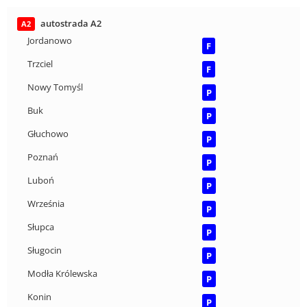
autostrada A2
A2
Jordanowo
F
Trzciel
F
Nowy Tomyśl
P
Buk
P
Głuchowo
P
Poznań
P
Luboń
P
Września
P
Słupca
P
Sługocin
P
Modła Królewska
P
Konin
P