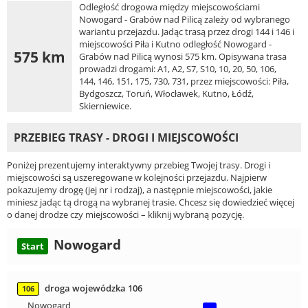
Odległość drogowa między miejscowościami
Nowogard - Grabów nad Pilicą zależy od wybranego
wariantu przejazdu. Jadąc trasą przez drogi 144 i 146 i
miejscowości Piła i Kutno odległość Nowogard -
575 km
Grabów nad Pilicą wynosi 575 km. Opisywana trasa
prowadzi drogami: A1, A2, S7, S10, 10, 20, 50, 106,
144, 146, 151, 175, 730, 731, przez miejscowości: Piła,
Bydgoszcz, Toruń, Włocławek, Kutno, Łódź,
Skierniewice.
PRZEBIEG TRASY - DROGI I MIEJSCOWOŚCI
Poniżej prezentujemy interaktywny przebieg Twojej trasy. Drogi i
miejscowości są uszeregowane w kolejności przejazdu. Najpierw
pokazujemy drogę (jej nr i rodzaj), a następnie miejscowości, jakie
miniesz jadąc tą drogą na wybranej trasie. Chcesz się dowiedzieć więcej
o danej drodze czy miejscowości – kliknij wybraną pozycję.
Nowogard
Start
droga wojewódzka 106
106
Nowogard