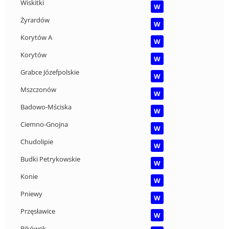
Wiskitki
W
Żyrardów
W
Korytów A
W
Korytów
W
Grabce Józefpolskie
W
Mszczonów
W
Badowo-Mściska
W
Ciemno-Gnojna
W
Chudolipie
W
Budki Petrykowskie
W
Konie
W
Pniewy
W
Przęsławice
W
Bikówek