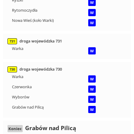
Ryszki
W
Rytomoczydła
W
Nowa Wieś (koło Warki)
W
droga wojewódzka 731
731
Warka
W
droga wojewódzka 730
730
Warka
W
Czerwonka
W
Wyborów
W
Grabów nad Pilicą
W
Grabów nad Pilicą
Koniec