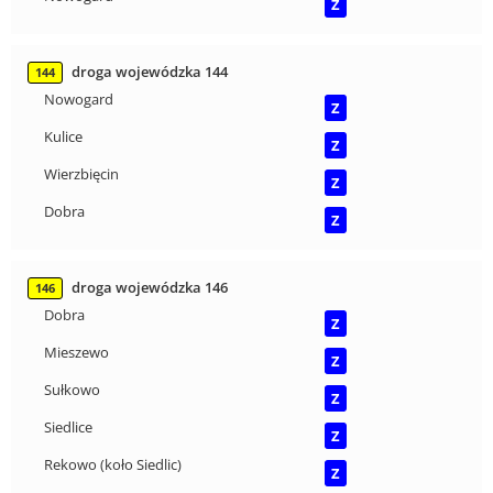
Z
droga wojewódzka 144
144
Nowogard
Z
Kulice
Z
Wierzbięcin
Z
Dobra
Z
droga wojewódzka 146
146
Dobra
Z
Mieszewo
Z
Sułkowo
Z
Siedlice
Z
Rekowo (koło Siedlic)
Z