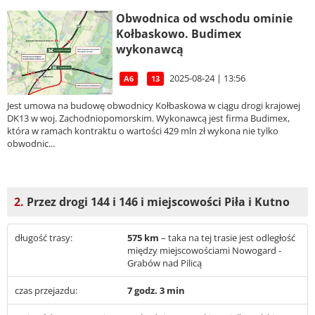
Obwodnica od wschodu ominie
Kołbaskowo. Budimex
wykonawcą
2025-08-24 | 13:56
A6
13
Jest umowa na budowę obwodnicy Kołbaskowa w ciągu drogi krajowej
DK13 w woj. Zachodniopomorskim. Wykonawcą jest firma Budimex,
która w ramach kontraktu o wartości 429 mln zł wykona nie tylko
obwodnic...
2.
Przez drogi 144 i 146 i miejscowości Piła i Kutno
długość trasy:
575 km
– taka na tej trasie jest odległość
między miejscowościami Nowogard -
Grabów nad Pilicą
czas przejazdu:
7 godz. 3 min