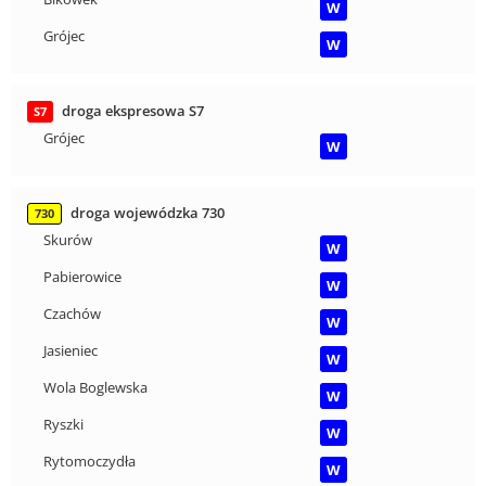
W
Grójec
W
droga ekspresowa S7
S7
Grójec
W
droga wojewódzka 730
730
Skurów
W
Pabierowice
W
Czachów
W
Jasieniec
W
Wola Boglewska
W
Ryszki
W
Rytomoczydła
W