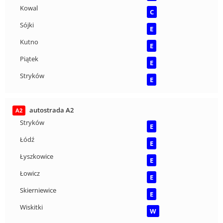
Kowal
C
Sójki
E
Kutno
E
Piątek
E
Stryków
E
autostrada A2
A2
Stryków
E
Łódź
E
Łyszkowice
E
Łowicz
E
Skierniewice
E
Wiskitki
W