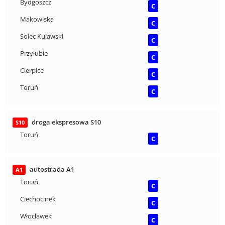
Bydgoszcz
C
Makowiska
C
Solec Kujawski
C
Przyłubie
C
Cierpice
C
Toruń
C
droga ekspresowa S10
S10
Toruń
C
autostrada A1
A1
Toruń
C
Ciechocinek
C
Włocławek
C