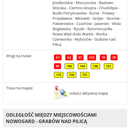
Józefpolskie - Mszczonów - Badowo-
Mściska - Ciemno-Gnojna - Chudolipie -
Budki Petrykowskie - Konie - Pniewy -
Przęsławice - Bikówek - Grójec - Skurów -
Pabierowice - Czachów - Jasieniec - Wola
Boglewska - Ryszki - Rytomoczydła -
Nowa Wieś (koło Warki) - Warka -
Czerwonka - Wyborów - Grabów nad
Pilicą
drogi na trasie:
A1
A2
S7
S10
10
20
50
106
144
146
151
175
730
731
Trasa na mapie:
zobacz aktywną mapę
ODLEGŁOŚĆ MIĘDZY MIEJSCOWOŚCIAMI
NOWOGARD - GRABÓW NAD PILICĄ