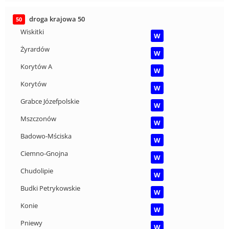
droga krajowa 50
50
Wiskitki
W
Żyrardów
W
Korytów A
W
Korytów
W
Grabce Józefpolskie
W
Mszczonów
W
Badowo-Mściska
W
Ciemno-Gnojna
W
Chudolipie
W
Budki Petrykowskie
W
Konie
W
Pniewy
W