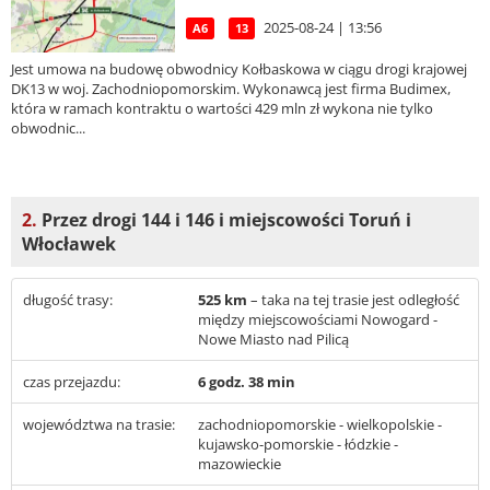
2025-08-24 | 13:56
A6
13
Jest umowa na budowę obwodnicy Kołbaskowa w ciągu drogi krajowej
DK13 w woj. Zachodniopomorskim. Wykonawcą jest firma Budimex,
która w ramach kontraktu o wartości 429 mln zł wykona nie tylko
obwodnic...
2.
Przez drogi 144 i 146 i miejscowości Toruń i
Włocławek
długość trasy:
525 km
– taka na tej trasie jest odległość
między miejscowościami Nowogard -
Nowe Miasto nad Pilicą
czas przejazdu:
6 godz. 38 min
województwa na trasie:
zachodniopomorskie - wielkopolskie -
kujawsko-pomorskie - łódzkie -
mazowieckie