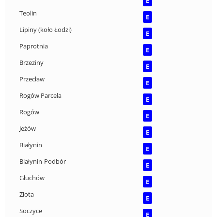
E
Teolin
E
Lipiny (koło Łodzi)
E
Paprotnia
E
Brzeziny
E
Przecław
E
Rogów Parcela
E
Rogów
E
Jeżów
E
Białynin
E
Białynin-Podbór
E
Głuchów
E
Złota
E
Soczyce
E