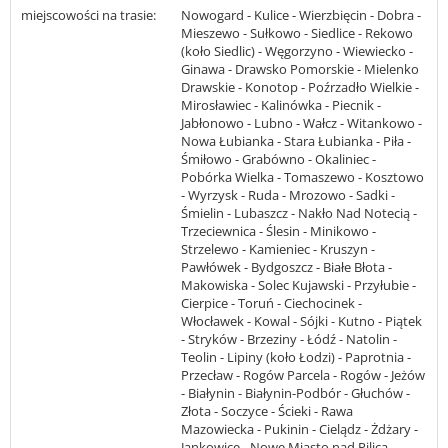
miejscowości na trasie:
Nowogard - Kulice - Wierzbięcin - Dobra -
Mieszewo - Sułkowo - Siedlice - Rekowo
(koło Siedlic) - Węgorzyno - Wiewiecko -
Ginawa - Drawsko Pomorskie - Mielenko
Drawskie - Konotop - Poźrzadło Wielkie -
Mirosławiec - Kalinówka - Piecnik -
Jabłonowo - Lubno - Wałcz - Witankowo -
Nowa Łubianka - Stara Łubianka - Piła -
Śmiłowo - Grabówno - Okaliniec -
Pobórka Wielka - Tomaszewo - Kosztowo
- Wyrzysk - Ruda - Mrozowo - Sadki -
Śmielin - Lubaszcz - Nakło Nad Notecią -
Trzeciewnica - Ślesin - Minikowo -
Strzelewo - Kamieniec - Kruszyn -
Pawłówek - Bydgoszcz - Białe Błota -
Makowiska - Solec Kujawski - Przyłubie -
Cierpice - Toruń - Ciechocinek -
Włocławek - Kowal - Sójki - Kutno - Piątek
- Stryków - Brzeziny - Łódź - Natolin -
Teolin - Lipiny (koło Łodzi) - Paprotnia -
Przecław - Rogów Parcela - Rogów - Jeżów
- Białynin - Białynin-Podbór - Głuchów -
Złota - Soczyce - Ścieki - Rawa
Mazowiecka - Pukinin - Cielądz - Żdżary -
Jankowice - Nowe Miasto nad Pilicą