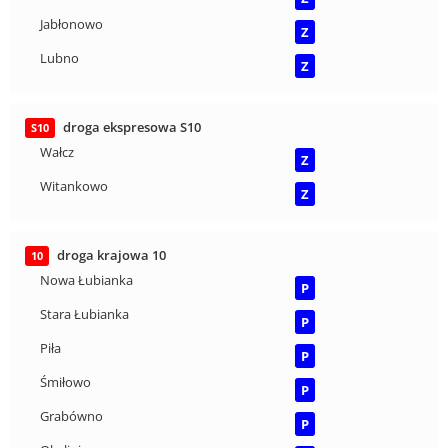
Jabłonowo
Z
Lubno
Z
droga ekspresowa S10
S10
Wałcz
Z
Witankowo
Z
droga krajowa 10
10
Nowa Łubianka
P
Stara Łubianka
P
Piła
P
Śmiłowo
P
Grabówno
P