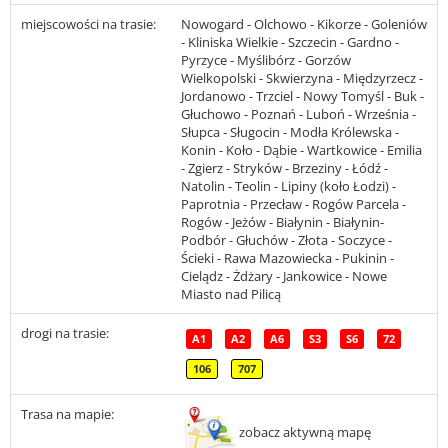
miejscowości na trasie:
Nowogard - Olchowo - Kikorze - Goleniów
- Kliniska Wielkie - Szczecin - Gardno -
Pyrzyce - Myślibórz - Gorzów
Wielkopolski - Skwierzyna - Międzyrzecz -
Jordanowo - Trzciel - Nowy Tomyśl - Buk -
Głuchowo - Poznań - Luboń - Września -
Słupca - Sługocin - Modła Królewska -
Konin - Koło - Dąbie - Wartkowice - Emilia
- Zgierz - Stryków - Brzeziny - Łódź -
Natolin - Teolin - Lipiny (koło Łodzi) -
Paprotnia - Przecław - Rogów Parcela -
Rogów - Jeżów - Białynin - Białynin-
Podbór - Głuchów - Złota - Soczyce -
Ścieki - Rawa Mazowiecka - Pukinin -
Cielądz - Żdżary - Jankowice - Nowe
Miasto nad Pilicą
drogi na trasie:
A1
A2
A6
S3
S6
72
106
707
Trasa na mapie:
zobacz aktywną mapę