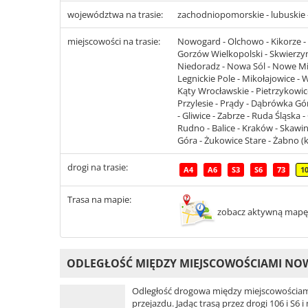
województwa na trasie:
zachodniopomorskie - lubuskie - 
miejscowości na trasie:
Nowogard - Olchowo - Kikorze - G
Gorzów Wielkopolski - Skwierzyn
Niedoradz - Nowa Sól - Nowe Mia
Legnickie Pole - Mikołajowice - 
Kąty Wrocławskie - Pietrzykowice
Przylesie - Prądy - Dąbrówka Gó
- Gliwice - Zabrze - Ruda Śląska
Rudno - Balice - Kraków - Skawin
Góra - Żukowice Stare - Żabno (k
drogi na trasie:
A4
A6
S3
S6
73
1
Trasa na mapie:
zobacz aktywną mapę
ODLEGŁOŚĆ MIĘDZY MIEJSCOWOŚCIAMI N
Odległość drogowa między miejscowościa
przejazdu. Jadąc trasą przez drogi 106 i S