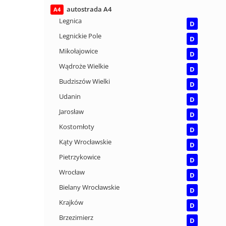
autostrada A4
A4
Legnica
D
Legnickie Pole
D
Mikołajowice
D
Wądroże Wielkie
D
Budziszów Wielki
D
Udanin
D
Jarosław
D
Kostomłoty
D
Kąty Wrocławskie
D
Pietrzykowice
D
Wrocław
D
Bielany Wrocławskie
D
Krajków
D
Brzezimierz
D