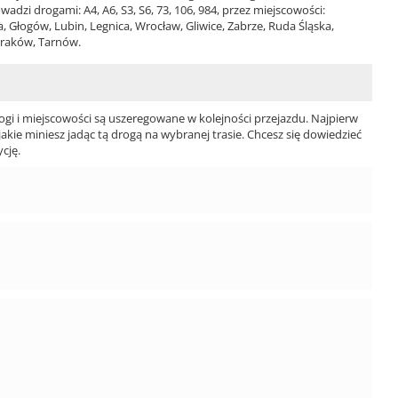
dzi drogami: A4, A6, S3, S6, 73, 106, 984, przez miejscowości:
, Głogów, Lubin, Legnica, Wrocław, Gliwice, Zabrze, Ruda Śląska,
Kraków, Tarnów.
ogi i miejscowości są uszeregowane w kolejności przejazdu. Najpierw
jakie miniesz jadąc tą drogą na wybranej trasie. Chcesz się dowiedzieć
cję.