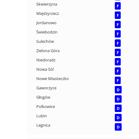
Skwierzyna
F
Międzyrzecz
F
Jordanowo
F
Świebodzin
F
Sulechów
F
Zielona Góra
F
Niedoradz
F
Nowa Sól
F
Nowe Miasteczko
F
Gaworzyce
D
Głogów
D
Polkowice
D
Lubin
D
Legnica
D