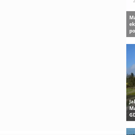
Ma
ek
po
Ja
Ma
G