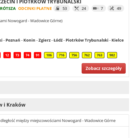
ZCZECIN I PIOTRKÓW TRYBUNALSKI
KRÓTSZA
ODCINKI PŁATNE
53
24
7
49
ciami Nowogard - Wadowice Górne)
ki
-
Poznań
-
Konin
-
Zgierz
-
Łódź
-
Piotrków Trybunalski
-
Kielce
12
73
74
91
106
716
756
762
763
982
Zobacz szczegóły
aw i Kraków
st odległość między miejscowościami Nowogard - Wadowice Górne