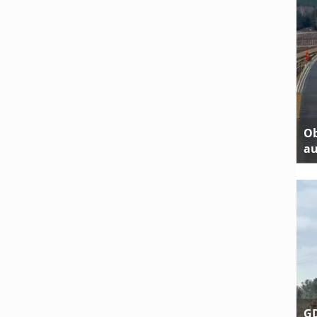
Ob
au
GD