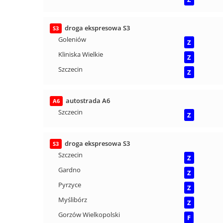
droga ekspresowa S3
S3
Goleniów
Z
Kliniska Wielkie
Z
Szczecin
Z
autostrada A6
A6
Szczecin
Z
droga ekspresowa S3
S3
Szczecin
Z
Gardno
Z
Pyrzyce
Z
Myślibórz
Z
Gorzów Wielkopolski
F