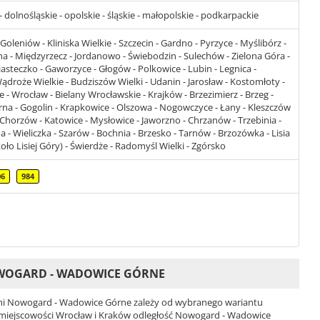
dolnośląskie - opolskie - śląskie - małopolskie - podkarpackie
oleniów - Kliniska Wielkie - Szczecin - Gardno - Pyrzyce - Myślibórz -
a - Międzyrzecz - Jordanowo - Świebodzin - Sulechów - Zielona Góra -
steczko - Gaworzyce - Głogów - Polkowice - Lubin - Legnica -
Wądroże Wielkie - Budziszów Wielki - Udanin - Jarosław - Kostomłoty -
 - Wrocław - Bielany Wrocławskie - Krajków - Brzezimierz - Brzeg -
rna - Gogolin - Krapkowice - Olszowa - Nogowczyce - Łany - Kleszczów
 - Chorzów - Katowice - Mysłowice - Jaworzno - Chrzanów - Trzebinia -
a - Wieliczka - Szarów - Bochnia - Brzesko - Tarnów - Brzozówka - Lisia
oło Lisiej Góry) - Świerdże - Radomyśl Wielki - Zgórsko
06
984
OWOGARD - WADOWICE GÓRNE
mi Nowogard - Wadowice Górne zależy od wybranego wariantu
6 i miejscowości Wrocław i Kraków odległość Nowogard - Wadowice