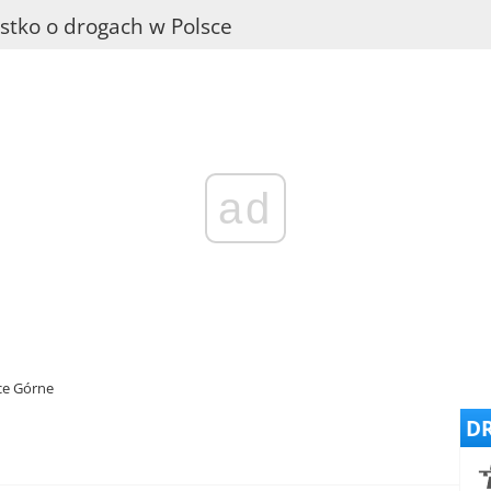
stko o drogach w Polsce
ad
ce Górne
DR