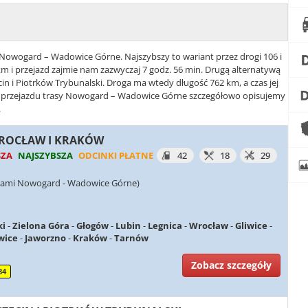
e Nowogard – Wadowice Górne. Najszybszy to wariant przez drogi 106 i
m i przejazd zajmie nam zazwyczaj 7 godz. 56 min. Drugą alternatywą
ecin i Piotrków Trybunalski. Droga ma wtedy długość 762 km, a czas jej
ty przejazdu trasy Nowogard – Wadowice Górne szczegółowo opisujemy
.
 WROCŁAW I KRAKÓW
SZA
NAJSZYBSZA
ODCINKI PŁATNE
42
18
29
ciami Nowogard - Wadowice Górne)
ki
-
Zielona Góra
-
Głogów
-
Lubin
-
Legnica
-
Wrocław
-
Gliwice
-
wice
-
Jaworzno
-
Kraków
-
Tarnów
Zobacz szczegóły
84