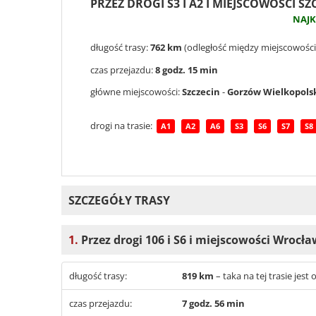
PRZEZ DROGI S3 I A2 I MIEJSCOWOŚCI S
NAJ
długość trasy:
762 km
(odległość między miejscowoś
czas przejazdu:
8 godz. 15 min
główne miejscowości:
Szczecin
-
Gorzów Wielkopols
drogi na trasie:
A1
A2
A6
S3
S6
S7
S8
SZCZEGÓŁY TRASY
1.
Przez drogi 106 i S6 i miejscowości Wrocł
długość trasy:
819 km
– taka na tej trasie je
czas przejazdu:
7 godz. 56 min