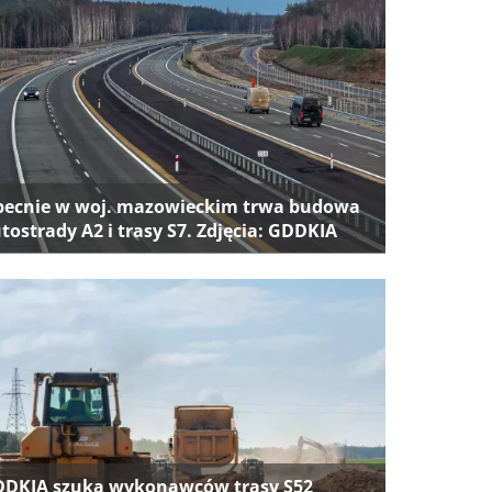
ecnie w woj. mazowieckim trwa budowa
tostrady A2 i trasy S7. Zdjęcia: GDDKIA
DKIA szuka wykonawców trasy S52