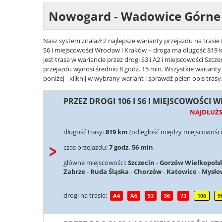
Nowogard - Wadowice Górne
Nasz system znalazł 2 najlepsze warianty przejazdu na trasi
S6 i miejscowości Wrocław i Kraków – droga ma długość 819 k
jest trasa w wariancie przez drogi S3 i A2 i miejscowości Szcz
przejazdu wynosi średnio 8 godz. 15 min. Wszystkie warian
poniżej - kliknij w wybrany wariant i sprawdź pełen opis trasy
PRZEZ DROGI 106 I S6 I MIEJSCOWOŚCI
NAJDŁUŻ
długość trasy:
819 km
(odległość między miejscowoś
czas przejazdu:
7 godz. 56 min
główne miejscowości:
Szczecin
-
Gorzów Wielkopols
Zabrze
-
Ruda Śląska
-
Chorzów
-
Katowice
-
Mysło
drogi na trasie:
A4
A6
S3
S6
73
106
9