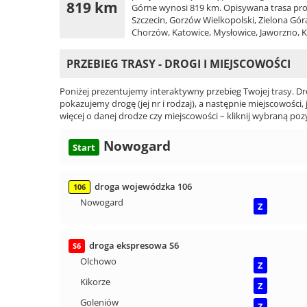
819 km
Górne wynosi 819 km. Opisywana trasa prowa
Szczecin, Gorzów Wielkopolski, Zielona Góra
Chorzów, Katowice, Mysłowice, Jaworzno, 
PRZEBIEG TRASY - DROGI I MIEJSCOWOŚCI
Poniżej prezentujemy interaktywny przebieg Twojej trasy. Dr
pokazujemy drogę (jej nr i rodzaj), a następnie miejscowości, 
więcej o danej drodze czy miejscowości – kliknij wybraną pozy
Nowogard
Start
droga wojewódzka 106
106
Nowogard
Z
droga ekspresowa S6
S6
Olchowo
Z
Kikorze
Z
Goleniów
Z