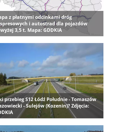
pa z płatnymi odcinkami dróg
spresowych i autostrad dla pojazdów
wyżej 3,5 t. Mapa: GDDKIA
ki przebieg S12 Łódź Południe - Tomaszów
zowiecki - Sulejów (Kozenin)? Zdjęcia:
DDKIA