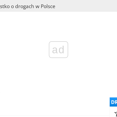
stko o drogach w Polsce
ad
o
DR