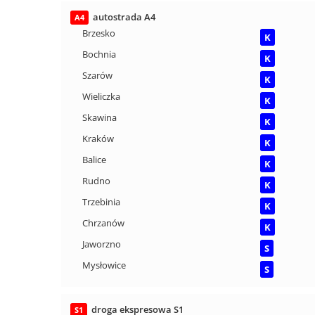
autostrada A4
A4
Brzesko
K
Bochnia
K
Szarów
K
Wieliczka
K
Skawina
K
Kraków
K
Balice
K
Rudno
K
Trzebinia
K
Chrzanów
K
Jaworzno
S
Mysłowice
S
droga ekspresowa S1
S1