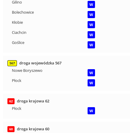
Gilino
W
Bolechowice
W
Kłobie
W
Ciachcin
W
Goślice
W
droga wojewódzka 567
567
Nowe Boryszewo
W
Płock
W
droga krajowa 62
62
Płock
W
droga krajowa 60
60