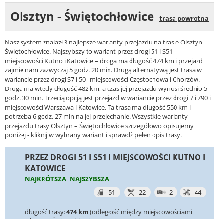
Olsztyn - Świętochłowice
trasa powrotna
Nasz system znalazł 3 najlepsze warianty przejazdu na trasie Olsztyn –
Świętochłowice. Najszybszy to wariant przez drogi 51 i S51 i
miejscowości Kutno i Katowice – droga ma długość 474 km i przejazd
zajmie nam zazwyczaj 5 godz. 20 min. Drugą alternatywą jest trasa w
wariancie przez drogi S7 i 50 i miejscowości Częstochowa i Chorzów.
Droga ma wtedy długość 482 km, a czas jej przejazdu wynosi średnio 5
godz. 30 min. Trzecią opcją jest przejazd w wariancie przez drogi 7 i 790 i
miejscowości Warszawa i Katowice. Ta trasa ma długość 550 km i
potrzeba 6 godz. 27 min na jej przejechanie. Wszystkie warianty
przejazdu trasy Olsztyn – Świętochłowice szczegółowo opisujemy
poniżej - kliknij w wybrany wariant i sprawdź pełen opis trasy.
PRZEZ DROGI 51 I S51 I MIEJSCOWOŚCI KUTNO I
KATOWICE
NAJKRÓTSZA
NAJSZYBSZA
51
22
2
44
długość trasy:
474 km
(odległość między miejscowościami