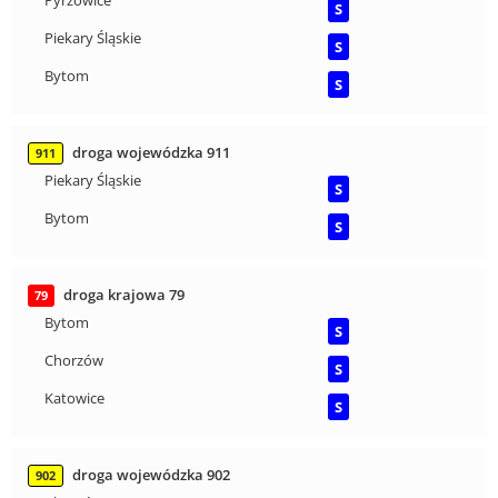
Pyrzowice
S
Piekary Śląskie
S
Bytom
S
droga wojewódzka 911
911
Piekary Śląskie
S
Bytom
S
droga krajowa 79
79
Bytom
S
Chorzów
S
Katowice
S
droga wojewódzka 902
902