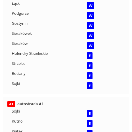
Łąck
W
Podgórze
W
Gostynin
W
Sierakówek
W
Sieraków
W
Holendry Strzeleckie
E
Strzelce
E
Bociany
E
Sójki
E
autostrada A1
A1
Sójki
E
Kutno
E
Piątek