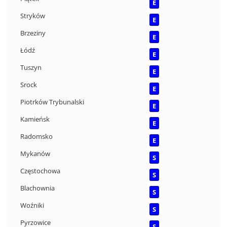
E
Stryków
E
Brzeziny
E
Łódź
E
Tuszyn
E
Srock
E
Piotrków Trybunalski
E
Kamieńsk
E
Radomsko
E
Mykanów
S
Częstochowa
S
Blachownia
S
Woźniki
S
Pyrzowice
S