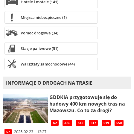
Hotele i motele (141)
Miejsca niebezpieczne (1)
Pomoc drogowa (34)
Stacje paliwowe (51)
Warsztaty samochodowe (44)
INFORMACJE O DROGACH NA TRASIE
GDDKIA przygotowuje się do
budowy 400 km nowych tras na
Mazowszu. Co to za drogi?
A2
A50
S12
S17
S19
S50
2025-02-23 | 13:27
S7