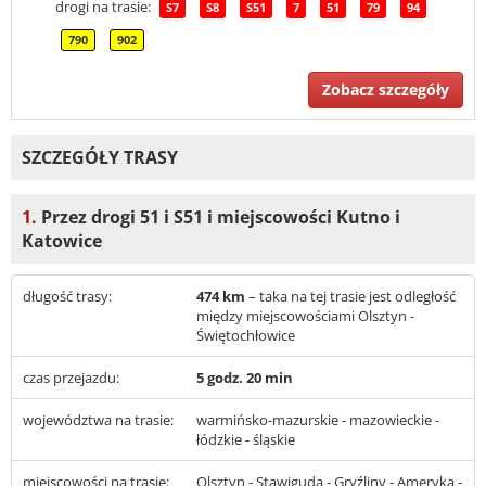
drogi na trasie:
S7
S8
S51
7
51
79
94
790
902
Zobacz szczegóły
SZCZEGÓŁY TRASY
1.
Przez drogi 51 i S51 i miejscowości Kutno i
Katowice
długość trasy:
474 km
– taka na tej trasie jest odległość
między miejscowościami Olsztyn -
Świętochłowice
czas przejazdu:
5 godz. 20 min
województwa na trasie:
warmińsko-mazurskie - mazowieckie -
łódzkie - śląskie
miejscowości na trasie:
Olsztyn - Stawiguda - Gryźliny - Ameryka -