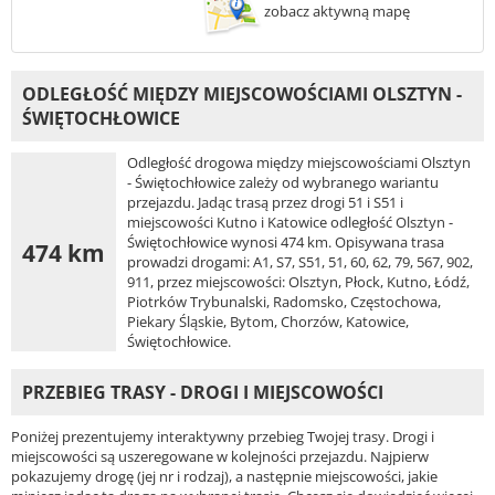
zobacz aktywną mapę
ODLEGŁOŚĆ MIĘDZY MIEJSCOWOŚCIAMI OLSZTYN -
ŚWIĘTOCHŁOWICE
Odległość drogowa między miejscowościami Olsztyn
- Świętochłowice zależy od wybranego wariantu
przejazdu. Jadąc trasą przez drogi 51 i S51 i
miejscowości Kutno i Katowice odległość Olsztyn -
Świętochłowice wynosi 474 km. Opisywana trasa
474 km
prowadzi drogami: A1, S7, S51, 51, 60, 62, 79, 567, 902,
911, przez miejscowości: Olsztyn, Płock, Kutno, Łódź,
Piotrków Trybunalski, Radomsko, Częstochowa,
Piekary Śląskie, Bytom, Chorzów, Katowice,
Świętochłowice.
PRZEBIEG TRASY - DROGI I MIEJSCOWOŚCI
Poniżej prezentujemy interaktywny przebieg Twojej trasy. Drogi i
miejscowości są uszeregowane w kolejności przejazdu. Najpierw
pokazujemy drogę (jej nr i rodzaj), a następnie miejscowości, jakie