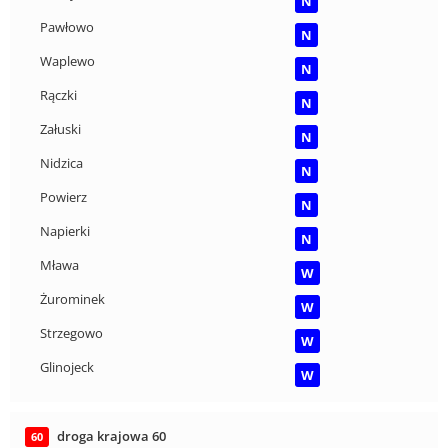
N
Pawłowo
N
Waplewo
N
Rączki
N
Załuski
N
Nidzica
N
Powierz
N
Napierki
N
Mława
W
Żurominek
W
Strzegowo
W
Glinojeck
W
droga krajowa 60
60