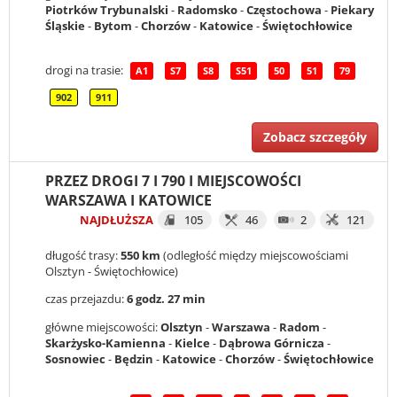
Piotrków Trybunalski
-
Radomsko
-
Częstochowa
-
Piekary
Śląskie
-
Bytom
-
Chorzów
-
Katowice
-
Świętochłowice
drogi na trasie:
A1
S7
S8
S51
50
51
79
902
911
Zobacz szczegóły
PRZEZ DROGI 7 I 790 I MIEJSCOWOŚCI
WARSZAWA I KATOWICE
NAJDŁUŻSZA
105
46
2
121
długość trasy:
550 km
(odległość między miejscowościami
Olsztyn - Świętochłowice)
czas przejazdu:
6 godz. 27 min
główne miejscowości:
Olsztyn
-
Warszawa
-
Radom
-
Skarżysko-Kamienna
-
Kielce
-
Dąbrowa Górnicza
-
Sosnowiec
-
Będzin
-
Katowice
-
Chorzów
-
Świętochłowice