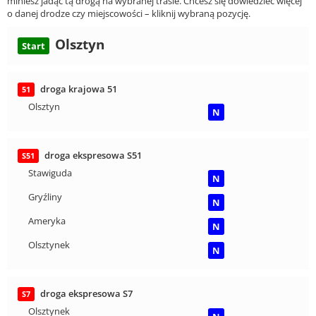
miniesz jadąc tą drogą na wybranej trasie. Chcesz się dowiedzieć więcej
o danej drodze czy miejscowości – kliknij wybraną pozycję.
Olsztyn
Start
droga krajowa 51
51
Olsztyn
N
droga ekspresowa S51
S51
Stawiguda
N
Gryźliny
N
Ameryka
N
Olsztynek
N
droga ekspresowa S7
S7
Olsztynek