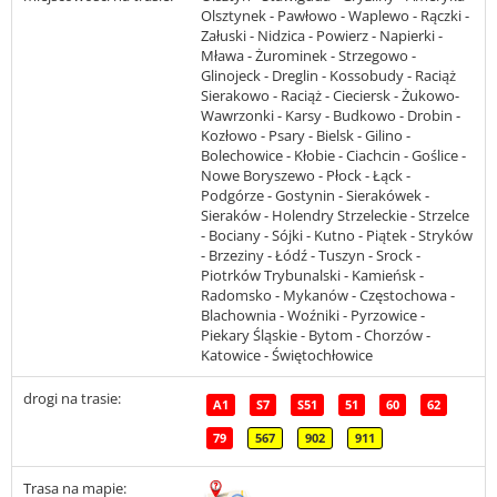
Olsztynek - Pawłowo - Waplewo - Rączki -
Załuski - Nidzica - Powierz - Napierki -
Mława - Żurominek - Strzegowo -
Glinojeck - Dreglin - Kossobudy - Raciąż
Sierakowo - Raciąż - Cieciersk - Żukowo-
Wawrzonki - Karsy - Budkowo - Drobin -
Kozłowo - Psary - Bielsk - Gilino -
Bolechowice - Kłobie - Ciachcin - Goślice -
Nowe Boryszewo - Płock - Łąck -
Podgórze - Gostynin - Sierakówek -
Sieraków - Holendry Strzeleckie - Strzelce
- Bociany - Sójki - Kutno - Piątek - Stryków
- Brzeziny - Łódź - Tuszyn - Srock -
Piotrków Trybunalski - Kamieńsk -
Radomsko - Mykanów - Częstochowa -
Blachownia - Woźniki - Pyrzowice -
Piekary Śląskie - Bytom - Chorzów -
Katowice - Świętochłowice
drogi na trasie:
A1
S7
S51
51
60
62
79
567
902
911
Trasa na mapie: