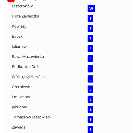
Mszczonów
W
Huta Zawadzka
E
Kowiesy
E
Babsk
E
Julianów
E
Rawa Mazowiecka
E
Podkonice Duże
E
Wólka Jagielczyńska
E
Czerniewice
E
Emilianów
E
Jakubów
E
Tomaszów Mazowiecki
E
Zawada
E