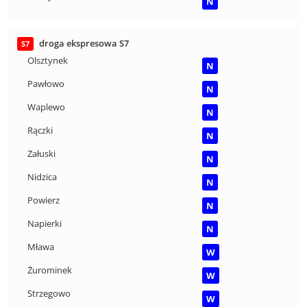
N
droga ekspresowa S7
S7
Olsztynek
N
Pawłowo
N
Waplewo
N
Rączki
N
Załuski
N
Nidzica
N
Powierz
N
Napierki
N
Mława
W
Żurominek
W
Strzegowo
W