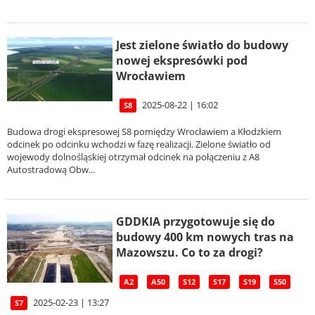
Jest zielone światło do budowy
nowej ekspresówki pod
Wrocławiem
2025-08-22 | 16:02
S8
Budowa drogi ekspresowej S8 pomiędzy Wrocławiem a Kłodzkiem
odcinek po odcinku wchodzi w fazę realizacji. Zielone światło od
wojewody dolnośląskiej otrzymał odcinek na połączeniu z A8
Autostradową Obw...
GDDKIA przygotowuje się do
budowy 400 km nowych tras na
Mazowszu. Co to za drogi?
A2
A50
S12
S17
S19
S50
2025-02-23 | 13:27
S7