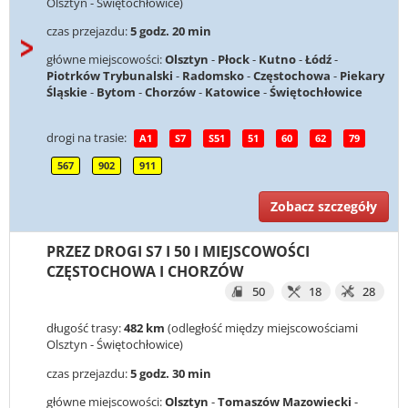
Olsztyn - Świętochłowice)
czas przejazdu:
5 godz. 20 min
główne miejscowości:
Olsztyn
-
Płock
-
Kutno
-
Łódź
-
Piotrków Trybunalski
-
Radomsko
-
Częstochowa
-
Piekary
Śląskie
-
Bytom
-
Chorzów
-
Katowice
-
Świętochłowice
drogi na trasie:
A1
S7
S51
51
60
62
79
567
902
911
Zobacz szczegóły
PRZEZ DROGI S7 I 50 I MIEJSCOWOŚCI
CZĘSTOCHOWA I CHORZÓW
50
18
28
długość trasy:
482 km
(odległość między miejscowościami
Olsztyn - Świętochłowice)
czas przejazdu:
5 godz. 30 min
główne miejscowości:
Olsztyn
-
Tomaszów Mazowiecki
-