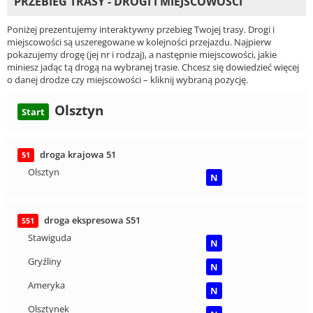
PRZEBIEG TRASY - DROGI I MIEJSCOWOŚCI
Poniżej prezentujemy interaktywny przebieg Twojej trasy. Drogi i
miejscowości są uszeregowane w kolejności przejazdu. Najpierw
pokazujemy drogę (jej nr i rodzaj), a następnie miejscowości, jakie
miniesz jadąc tą drogą na wybranej trasie. Chcesz się dowiedzieć więcej
o danej drodze czy miejscowości – kliknij wybraną pozycję.
Olsztyn
Start
droga krajowa 51
51
Olsztyn
N
droga ekspresowa S51
S51
Stawiguda
N
Gryźliny
N
Ameryka
N
Olsztynek