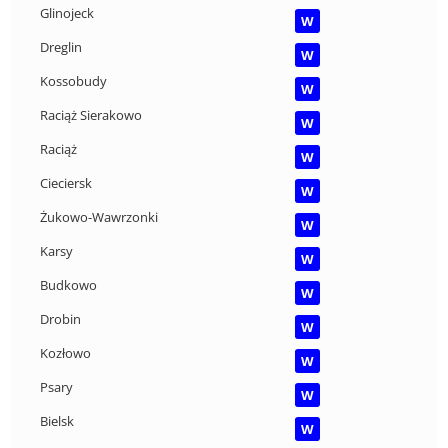
Glinojeck
W
Dreglin
W
Kossobudy
W
Raciąż Sierakowo
W
Raciąż
W
Cieciersk
W
Żukowo-Wawrzonki
W
Karsy
W
Budkowo
W
Drobin
W
Kozłowo
W
Psary
W
Bielsk
W