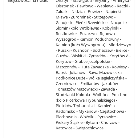
miejscowości na trasie:
Olsztyn - Stawiguda - Gryźliny - Ameryka -
Olsztynek - Pawłowo - Waplewo - Rączki -
Załuski - Nidzica - Powierz - Napierki -
Mława - Żurominek - Strzegowo -
Glinojeck - Pieńki Rzewińskie - Nacpolsk -
Słomin (koło Wróblewa) - Kobylniki -
Rostkowice - Pozarzyn - Rębowo -
Wyszogród - Kamion Poduchowny -
Kamion (koło Wyszogrodu) - Młodzieszyn
- Ruszki - Kuznocin - Sochaczew - Bielice -
Guzów - Wiskitki - Żyrardów - Korytów A -
Korytów - Grabce Józefpolskie -
Mszczonów - Huta Zawadzka - Kowiesy -
Babsk - Julianów - Rawa Mazowiecka -
Podkonice Duże - Wólka Jagielczyńska -
Czerniewice - Emilianów - Jakubów -
Tomaszów Mazowiecki - Zawada -
Studzianki-Kolonia - Wolbórz - Polichno
(koło Piotrkowa Trybunalskiego) -
Piotrków Trybunalski - Kamieńsk -
Radomsko - Mykanów - Częstochowa -
Blachownia - Woźniki - Pyrzowice -
Piekary Śląskie - Bytom - Chorzów -
Katowice - Świętochłowice