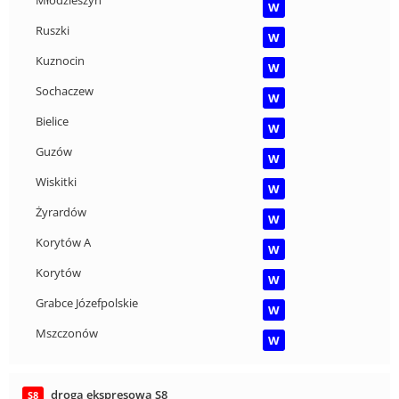
Młodzieszyn
W
Ruszki
W
Kuznocin
W
Sochaczew
W
Bielice
W
Guzów
W
Wiskitki
W
Żyrardów
W
Korytów A
W
Korytów
W
Grabce Józefpolskie
W
Mszczonów
W
droga ekspresowa S8
S8