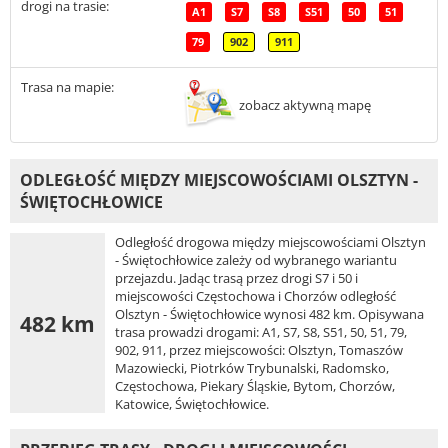
drogi na trasie:
A1
S7
S8
S51
50
51
79
902
911
Trasa na mapie:
zobacz aktywną mapę
ODLEGŁOŚĆ MIĘDZY MIEJSCOWOŚCIAMI OLSZTYN -
ŚWIĘTOCHŁOWICE
Odległość drogowa między miejscowościami Olsztyn
- Świętochłowice zależy od wybranego wariantu
przejazdu. Jadąc trasą przez drogi S7 i 50 i
miejscowości Częstochowa i Chorzów odległość
Olsztyn - Świętochłowice wynosi 482 km. Opisywana
482 km
trasa prowadzi drogami: A1, S7, S8, S51, 50, 51, 79,
902, 911, przez miejscowości: Olsztyn, Tomaszów
Mazowiecki, Piotrków Trybunalski, Radomsko,
Częstochowa, Piekary Śląskie, Bytom, Chorzów,
Katowice, Świętochłowice.