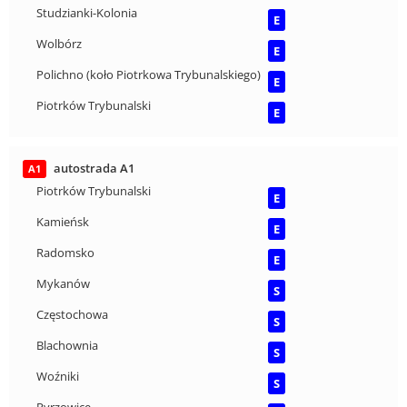
Studzianki-Kolonia
E
Wolbórz
E
Polichno (koło Piotrkowa Trybunalskiego)
E
Piotrków Trybunalski
E
autostrada A1
A1
Piotrków Trybunalski
E
Kamieńsk
E
Radomsko
E
Mykanów
S
Częstochowa
S
Blachownia
S
Woźniki
S