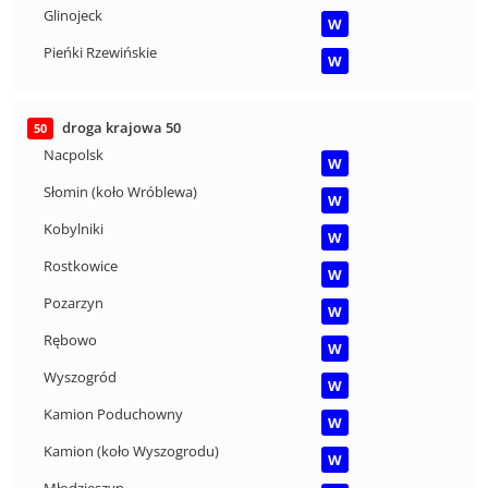
Glinojeck
W
Pieńki Rzewińskie
W
droga krajowa 50
50
Nacpolsk
W
Słomin (koło Wróblewa)
W
Kobylniki
W
Rostkowice
W
Pozarzyn
W
Rębowo
W
Wyszogród
W
Kamion Poduchowny
W
Kamion (koło Wyszogrodu)
W