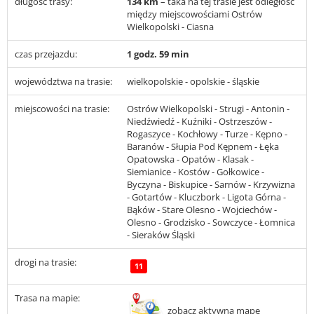
długość trasy:
134 km
– taka na tej trasie jest odległość
między miejscowościami Ostrów
Wielkopolski - Ciasna
czas przejazdu:
1 godz. 59 min
województwa na trasie:
wielkopolskie - opolskie - śląskie
miejscowości na trasie:
Ostrów Wielkopolski - Strugi - Antonin -
Niedźwiedź - Kuźniki - Ostrzeszów -
Rogaszyce - Kochłowy - Turze - Kępno -
Baranów - Słupia Pod Kępnem - Łęka
Opatowska - Opatów - Klasak -
Siemianice - Kostów - Gołkowice -
Byczyna - Biskupice - Sarnów - Krzywizna
- Gotartów - Kluczbork - Ligota Górna -
Bąków - Stare Olesno - Wojciechów -
Olesno - Grodzisko - Sowczyce - Łomnica
- Sieraków Śląski
drogi na trasie:
11
Trasa na mapie:
zobacz aktywną mapę