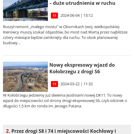
– duże utrudnienia w ruchu
2024-06-04 | 15:12
11
Ruszył remont „małego mostu” w Obornikach (woj. wielkopolskie).
Kierowcy muszą szukać objazdów, bo most nad Wartą przez najbliższe
cztery miesiące będzie zamknięty dla ruchu. To obok planowanej
budowy...
Nowy ekspresowy wjazd do
Kołobrzegu z drogi S6
2024-03-22 | 11:32
11
W Kołobrzegu jedziemy już dwiema jezdniami nowej DK11. To nowy
wjazd do miejscowości od strony drogi ekspresowej S6, czyli odcinek o
długości 1,5 km do ronda im. Jerzego Patana.
2.
Przez drogi S8 i 74 i miejscowości Kochłowy i