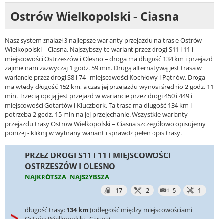
Ostrów Wielkopolski - Ciasna
Nasz system znalazł 3 najlepsze warianty przejazdu na trasie Ostrów
Wielkopolski – Ciasna. Najszybszy to wariant przez drogi S11 i 11 i
miejscowości Ostrzeszów i Olesno – droga ma długość 134 km i przejazd
zajmie nam zazwyczaj 1 godz. 59 min. Drugą alternatywą jest trasa w
wariancie przez drogi S8 i 74 i miejscowości Kochłowy i Pątnów. Droga
ma wtedy długość 152 km, a czas jej przejazdu wynosi średnio 2 godz. 11
min. Trzecią opcją jest przejazd w wariancie przez drogi 450 i 449 i
miejscowości Gotartów i Kluczbork. Ta trasa ma długość 134 km i
potrzeba 2 godz. 15 min na jej przejechanie. Wszystkie warianty
przejazdu trasy Ostrów Wielkopolski – Ciasna szczegółowo opisujemy
poniżej - kliknij w wybrany wariant i sprawdź pełen opis trasy.
PRZEZ DROGI S11 I 11 I MIEJSCOWOŚCI
OSTRZESZÓW I OLESNO
NAJKRÓTSZA
NAJSZYBSZA
17
2
5
1
długość trasy:
134 km
(odległość między miejscowościami
Ostrów Wielkopolski - Ciasna)