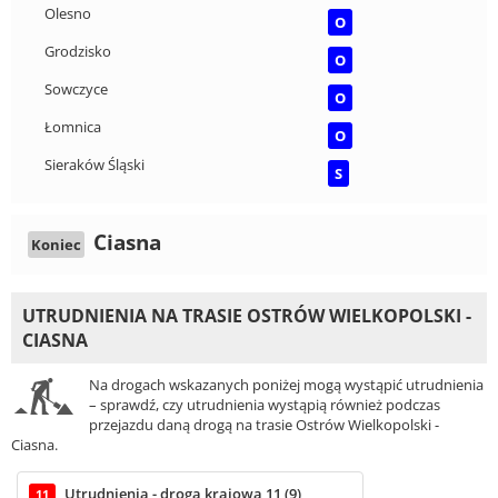
Olesno
O
Grodzisko
O
Sowczyce
O
Łomnica
O
Sieraków Śląski
S
Ciasna
Koniec
UTRUDNIENIA NA TRASIE OSTRÓW WIELKOPOLSKI -
CIASNA
Na drogach wskazanych poniżej mogą wystąpić utrudnienia
– sprawdź, czy utrudnienia wystąpią również podczas
przejazdu daną drogą na trasie Ostrów Wielkopolski -
Ciasna.
Utrudnienia - droga krajowa 11 (9)
11