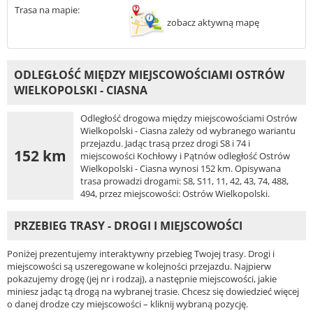
Trasa na mapie:
zobacz aktywną mapę
ODLEGŁOŚĆ MIĘDZY MIEJSCOWOŚCIAMI OSTRÓW
WIELKOPOLSKI - CIASNA
Odległość drogowa między miejscowościami Ostrów
Wielkopolski - Ciasna zależy od wybranego wariantu
przejazdu. Jadąc trasą przez drogi S8 i 74 i
152 km
miejscowości Kochłowy i Pątnów odległość Ostrów
Wielkopolski - Ciasna wynosi 152 km. Opisywana
trasa prowadzi drogami: S8, S11, 11, 42, 43, 74, 488,
494, przez miejscowości: Ostrów Wielkopolski.
PRZEBIEG TRASY - DROGI I MIEJSCOWOŚCI
Poniżej prezentujemy interaktywny przebieg Twojej trasy. Drogi i
miejscowości są uszeregowane w kolejności przejazdu. Najpierw
pokazujemy drogę (jej nr i rodzaj), a następnie miejscowości, jakie
miniesz jadąc tą drogą na wybranej trasie. Chcesz się dowiedzieć więcej
o danej drodze czy miejscowości – kliknij wybraną pozycję.