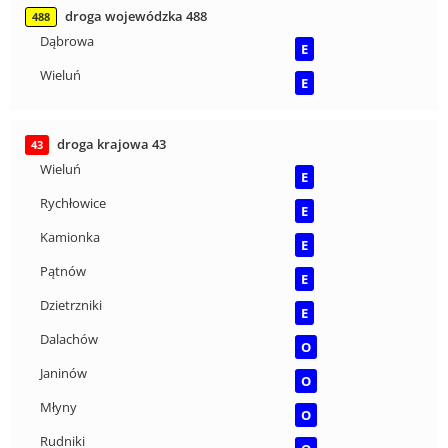
droga wojewódzka 488
488
Dąbrowa
E
Wieluń
E
droga krajowa 43
43
Wieluń
E
Rychłowice
E
Kamionka
E
Pątnów
E
Dzietrzniki
E
Dalachów
O
Janinów
O
Młyny
O
Rudniki