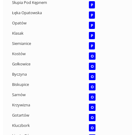
Słupia Pod Kępnem
P
Łęka Opatowska
P
Opatów
P
Klasak
P
Siemianice
P
Kostów
O
Gołkowice
O
Byczyna
O
Biskupice
O
Sarnów
O
Krzywizna
O
Gotartów
O
Kluczbork
O