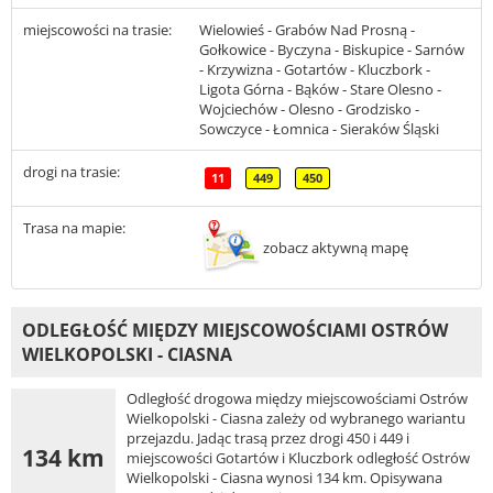
miejscowości na trasie:
Wielowieś - Grabów Nad Prosną -
Gołkowice - Byczyna - Biskupice - Sarnów
- Krzywizna - Gotartów - Kluczbork -
Ligota Górna - Bąków - Stare Olesno -
Wojciechów - Olesno - Grodzisko -
Sowczyce - Łomnica - Sieraków Śląski
drogi na trasie:
11
449
450
Trasa na mapie:
zobacz aktywną mapę
ODLEGŁOŚĆ MIĘDZY MIEJSCOWOŚCIAMI OSTRÓW
WIELKOPOLSKI - CIASNA
Odległość drogowa między miejscowościami Ostrów
Wielkopolski - Ciasna zależy od wybranego wariantu
przejazdu. Jadąc trasą przez drogi 450 i 449 i
134 km
miejscowości Gotartów i Kluczbork odległość Ostrów
Wielkopolski - Ciasna wynosi 134 km. Opisywana