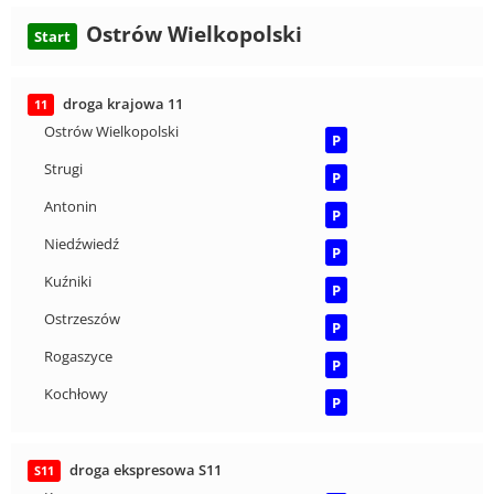
Ostrów Wielkopolski
Start
droga krajowa 11
11
Ostrów Wielkopolski
P
Strugi
P
Antonin
P
Niedźwiedź
P
Kuźniki
P
Ostrzeszów
P
Rogaszyce
P
Kochłowy
P
droga ekspresowa S11
S11