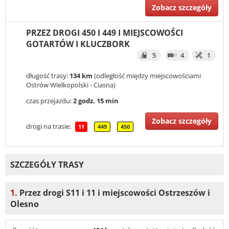
Zobacz szczegóły
PRZEZ DROGI 450 I 449 I MIEJSCOWOŚCI
GOTARTÓW I KLUCZBORK
5
4
1
długość trasy:
134 km
(odległość między miejscowościami
Ostrów Wielkopolski - Ciasna)
czas przejazdu:
2 godz. 15 min
Zobacz szczegóły
drogi na trasie:
11
449
450
SZCZEGÓŁY TRASY
1.
Przez drogi S11 i 11 i miejscowości Ostrzeszów i
Olesno