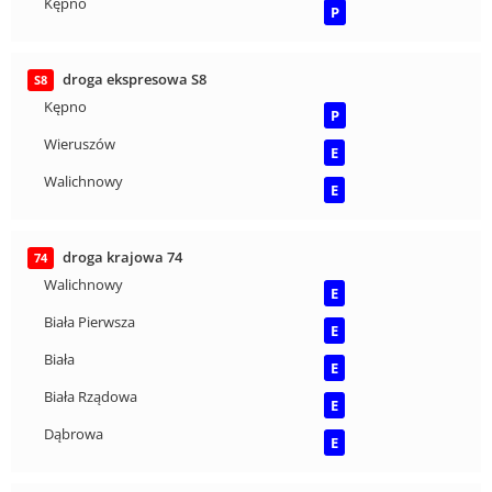
Kępno
P
droga ekspresowa S8
S8
Kępno
P
Wieruszów
E
Walichnowy
E
droga krajowa 74
74
Walichnowy
E
Biała Pierwsza
E
Biała
E
Biała Rządowa
E
Dąbrowa
E