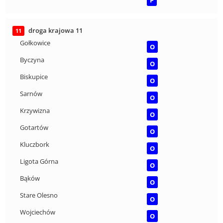
droga krajowa 11
11
Gołkowice
O
Byczyna
O
Biskupice
O
Sarnów
O
Krzywizna
O
Gotartów
O
Kluczbork
O
Ligota Górna
O
Bąków
O
Stare Olesno
O
Wojciechów
O