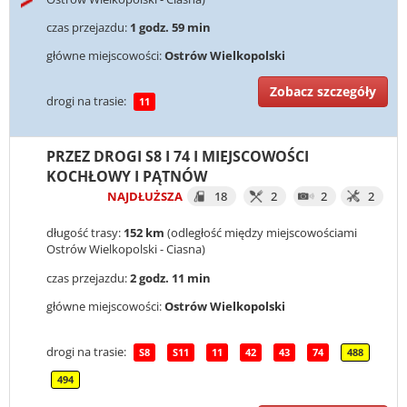
czas przejazdu:
1 godz. 59 min
główne miejscowości:
Ostrów Wielkopolski
Zobacz szczegóły
drogi na trasie:
11
PRZEZ DROGI S8 I 74 I MIEJSCOWOŚCI
KOCHŁOWY I PĄTNÓW
NAJDŁUŻSZA
18
2
2
2
długość trasy:
152 km
(odległość między miejscowościami
Ostrów Wielkopolski - Ciasna)
czas przejazdu:
2 godz. 11 min
główne miejscowości:
Ostrów Wielkopolski
drogi na trasie:
S8
S11
11
42
43
74
488
494