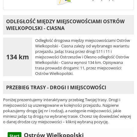
ODLEGŁOŚĆ MIĘDZY MIEJSCOWOŚCIAMI OSTRÓW
WIELKOPOLSKI - CIASNA
Odległość drogowa między miejscowościami Ostrów
Wielkopolski - Ciasna zależy od wybranego wariantu
przejazdu. Jadąc trasą przez drogi S11 i 11 i
134 km
miejscowości Ostrzeszów i Olesno odległość Ostrów
Wielkopolski - Ciasna wynosi 134 km. Opisywana
trasa prowadzi drogami: 11, przez miejscowości:
Ostrów Wielkopolski.
PRZEBIEG TRASY - DROGI I MIEJSCOWOŚCI
Poniżej prezentujemy interaktywny przebieg Twojej trasy. Drogi i
miejscowości są uszeregowane w kolejności przejazdu. Najpierw
pokazujemy drogę (jej nr i rodzaj), a następnie miejscowości, jakie
miniesz jadąc tą drogą na wybranej trasie. Chcesz się dowiedzieć więcej
o danej drodze czy miejscowości – kliknij wybraną pozycję.
Ostrów Wielkopolski
Start