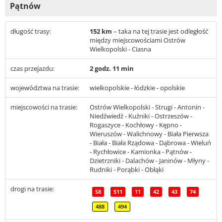
Pątnów
długość trasy:
152 km
– taka na tej trasie jest odległość
między miejscowościami Ostrów
Wielkopolski - Ciasna
czas przejazdu:
2 godz. 11 min
województwa na trasie:
wielkopolskie - łódzkie - opolskie
miejscowości na trasie:
Ostrów Wielkopolski - Strugi - Antonin -
Niedźwiedź - Kuźniki - Ostrzeszów -
Rogaszyce - Kochłowy - Kępno -
Wieruszów - Walichnowy - Biała Pierwsza
- Biała - Biała Rządowa - Dąbrowa - Wieluń
- Rychłowice - Kamionka - Pątnów -
Dzietrzniki - Dalachów - Janinów - Młyny -
Rudniki - Porąbki - Obłąki
drogi na trasie:
S8
S11
11
42
43
74
488
494