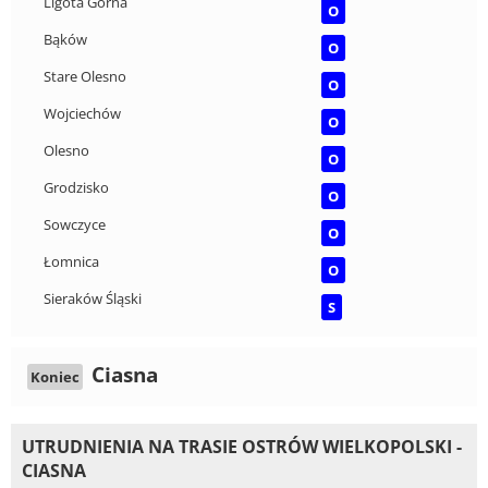
Ligota Górna
O
Bąków
O
Stare Olesno
O
Wojciechów
O
Olesno
O
Grodzisko
O
Sowczyce
O
Łomnica
O
Sieraków Śląski
S
Ciasna
Koniec
UTRUDNIENIA NA TRASIE OSTRÓW WIELKOPOLSKI -
CIASNA