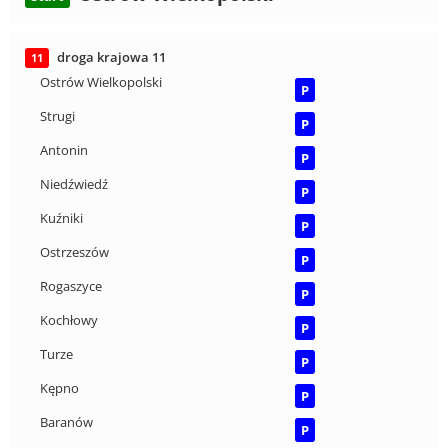
droga krajowa 11
11
Ostrów Wielkopolski
P
Strugi
P
Antonin
P
Niedźwiedź
P
Kuźniki
P
Ostrzeszów
P
Rogaszyce
P
Kochłowy
P
Turze
P
Kępno
P
Baranów
P