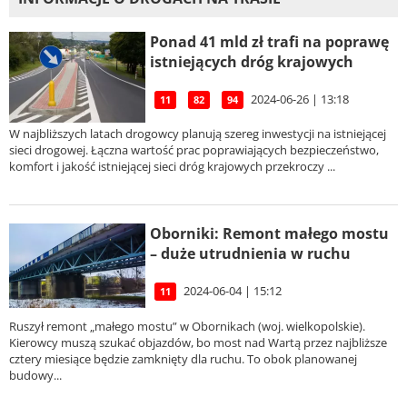
Ponad 41 mld zł trafi na poprawę
istniejących dróg krajowych
2024-06-26 | 13:18
11
82
94
W najbliższych latach drogowcy planują szereg inwestycji na istniejącej
sieci drogowej. Łączna wartość prac poprawiających bezpieczeństwo,
komfort i jakość istniejącej sieci dróg krajowych przekroczy ...
Oborniki: Remont małego mostu
– duże utrudnienia w ruchu
2024-06-04 | 15:12
11
Ruszył remont „małego mostu” w Obornikach (woj. wielkopolskie).
Kierowcy muszą szukać objazdów, bo most nad Wartą przez najbliższe
cztery miesiące będzie zamknięty dla ruchu. To obok planowanej
budowy...