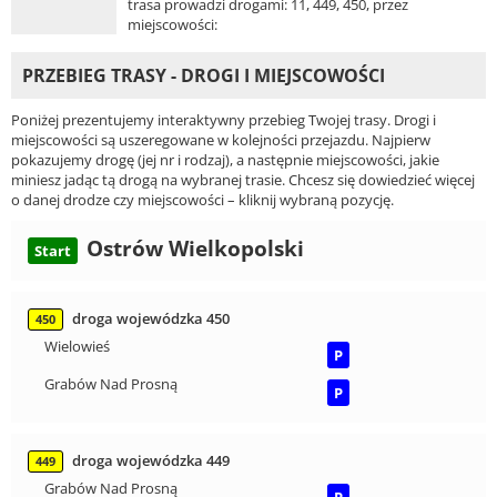
trasa prowadzi drogami: 11, 449, 450, przez
miejscowości:
PRZEBIEG TRASY - DROGI I MIEJSCOWOŚCI
Poniżej prezentujemy interaktywny przebieg Twojej trasy. Drogi i
miejscowości są uszeregowane w kolejności przejazdu. Najpierw
pokazujemy drogę (jej nr i rodzaj), a następnie miejscowości, jakie
miniesz jadąc tą drogą na wybranej trasie. Chcesz się dowiedzieć więcej
o danej drodze czy miejscowości – kliknij wybraną pozycję.
Ostrów Wielkopolski
Start
droga wojewódzka 450
450
Wielowieś
P
Grabów Nad Prosną
P
droga wojewódzka 449
449
Grabów Nad Prosną
P