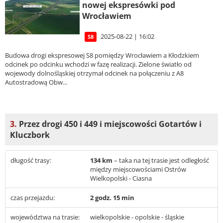
nowej ekspresówki pod
Wrocławiem
2025-08-22 | 16:02
S8
Budowa drogi ekspresowej S8 pomiędzy Wrocławiem a Kłodzkiem
odcinek po odcinku wchodzi w fazę realizacji. Zielone światło od
wojewody dolnośląskiej otrzymał odcinek na połączeniu z A8
Autostradową Obw...
3.
Przez drogi 450 i 449 i miejscowości Gotartów i
Kluczbork
długość trasy:
134 km
– taka na tej trasie jest odległość
między miejscowościami Ostrów
Wielkopolski - Ciasna
czas przejazdu:
2 godz. 15 min
województwa na trasie:
wielkopolskie - opolskie - śląskie