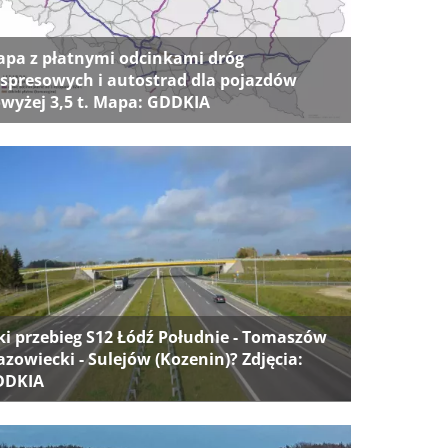
pa z płatnymi odcinkami dróg
spresowych i autostrad dla pojazdów
wyżej 3,5 t. Mapa: GDDKIA
ki przebieg S12 Łódź Południe - Tomaszów
zowiecki - Sulejów (Kozenin)? Zdjęcia:
DDKIA