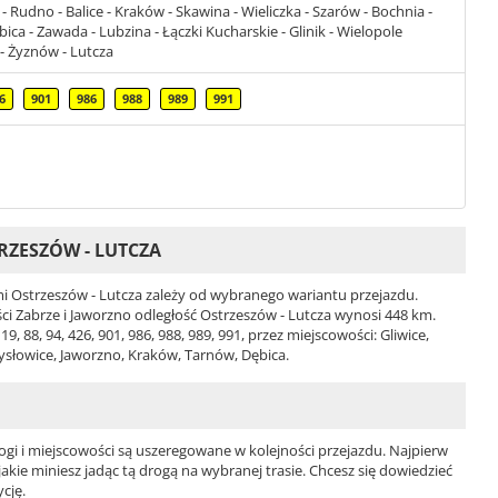
- Rudno - Balice - Kraków - Skawina - Wieliczka - Szarów - Bochnia -
ica - Zawada - Lubzina - Łączki Kucharskie - Glinik - Wielopole
- Żyznów - Lutcza
6
901
986
988
989
991
RZESZÓW - LUTCZA
 Ostrzeszów - Lutcza zależy od wybranego wariantu przejazdu.
ości Zabrze i Jaworzno odległość Ostrzeszów - Lutcza wynosi 448 km.
, 88, 94, 426, 901, 986, 988, 989, 991, przez miejscowości: Gliwice,
ysłowice, Jaworzno, Kraków, Tarnów, Dębica.
ogi i miejscowości są uszeregowane w kolejności przejazdu. Najpierw
jakie miniesz jadąc tą drogą na wybranej trasie. Chcesz się dowiedzieć
cję.