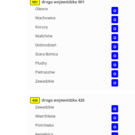
droga wojewódzka 901
901
Olesno
O
Wachowice
O
Kocury
O
Malichów
O
Dobrodzień
O
Stara Bzinica
O
Pludry
O
Pietraszów
O
Zawadzkie
O
droga wojewódzka 426
426
Zawadzkie
O
Wierchlesie
O
Piotrówka
O
Jemielnica