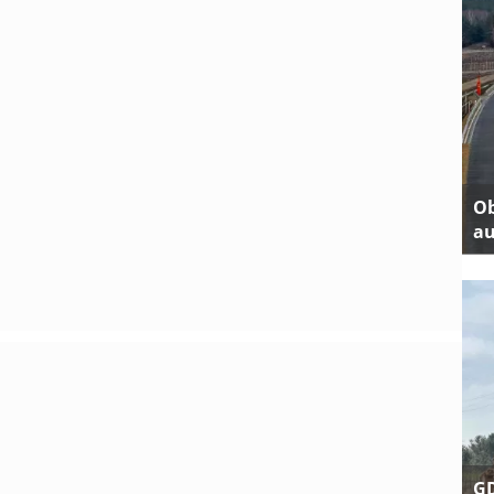
Ob
au
GD