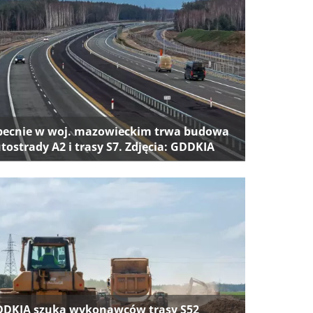
ecnie w woj. mazowieckim trwa budowa
tostrady A2 i trasy S7. Zdjęcia: GDDKIA
DKIA szuka wykonawców trasy S52