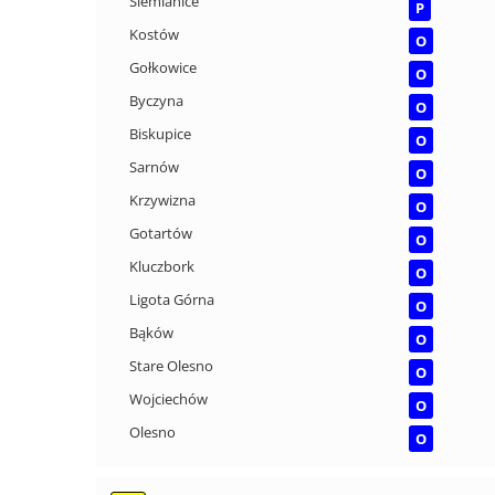
Siemianice
P
Kostów
O
Gołkowice
O
Byczyna
O
Biskupice
O
Sarnów
O
Krzywizna
O
Gotartów
O
Kluczbork
O
Ligota Górna
O
Bąków
O
Stare Olesno
O
Wojciechów
O
Olesno
O