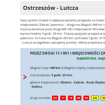
Ostrzeszów - Lutcza
Nasz system znalazł 3 najlepsze warianty przejazdu na trasie 
miejscowości Zabrze i Jaworzno – droga ma długość 448 km i 
trasa w wariancie przez drogi 449 i S8 i miejscowości Wrocła
wynosi średnio 5 godz. 29 min. Trzecią opcją jest przejazd w 
Jaworzno. Ta trasa ma długość 453 km i potrzeba 5 godz. 37 m
– Lutcza szczegółowo opisujemy poniżej - kliknij w wybrany w
PRZEZ DROGI 11 I 901 I MIEJSCOWOŚCI 
NAJKRÓTSZA
NAJ
długość trasy:
448 km
(odległość między miejscowości
czas przejazdu:
5 godz. 23 min
główne miejscowości:
Gliwice
-
Zabrze
-
Ruda Śląska
-
Dębica
drogi na trasie:
A4
11
19
88
94
426
9