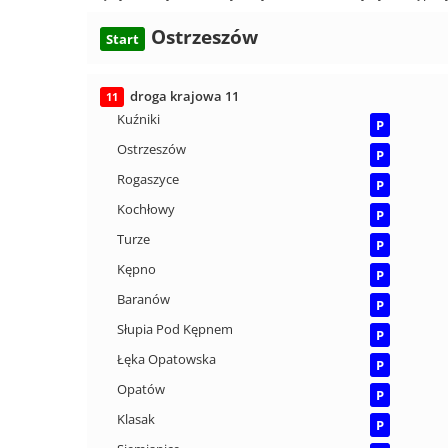
Ostrzeszów
Start
droga krajowa 11
11
Kuźniki
P
Ostrzeszów
P
Rogaszyce
P
Kochłowy
P
Turze
P
Kępno
P
Baranów
P
Słupia Pod Kępnem
P
Łęka Opatowska
P
Opatów
P
Klasak
P