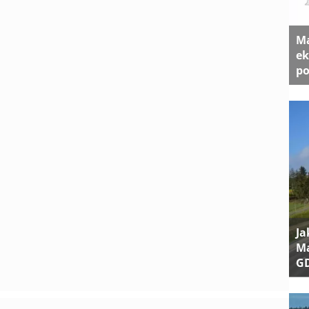
Ma
ek
po
Ja
Ma
G