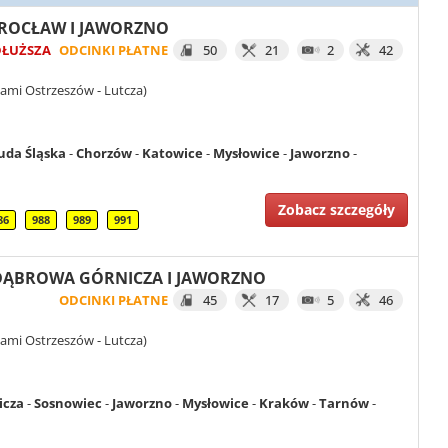
 WROCŁAW I JAWORZNO
DŁUŻSZA
ODCINKI PŁATNE
50
21
2
42
ami Ostrzeszów - Lutcza)
uda Śląska
-
Chorzów
-
Katowice
-
Mysłowice
-
Jaworzno
-
Zobacz szczegóły
86
988
989
991
CI DĄBROWA GÓRNICZA I JAWORZNO
ODCINKI PŁATNE
45
17
5
46
ami Ostrzeszów - Lutcza)
icza
-
Sosnowiec
-
Jaworzno
-
Mysłowice
-
Kraków
-
Tarnów
-