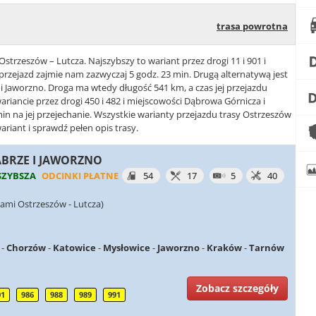
trasa powrotna
Ostrzeszów – Lutcza. Najszybszy to wariant przez drogi 11 i 901 i
przejazd zajmie nam zazwyczaj 5 godz. 23 min. Drugą alternatywą jest
w i Jaworzno. Droga ma wtedy długość 541 km, a czas jej przejazdu
wariancie przez drogi 450 i 482 i miejscowości Dąbrowa Górnicza i
in na jej przejechanie. Wszystkie warianty przejazdu trasy Ostrzeszów
ariant i sprawdź pełen opis trasy.
ZABRZE I JAWORZNO
SZYBSZA
ODCINKI PŁATNE
54
17
5
40
ami Ostrzeszów - Lutcza)
-
Chorzów
-
Katowice
-
Mysłowice
-
Jaworzno
-
Kraków
-
Tarnów
Zobacz szczegóły
01
986
988
989
991