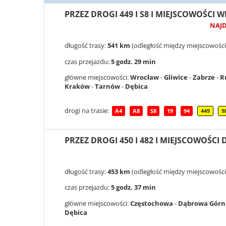
PRZEZ DROGI 449 I S8 I MIEJSCOWOŚCI
NAJ
długość trasy:
541 km
(odległość między miejscowości
czas przejazdu:
5 godz. 29 min
główne miejscowości:
Wrocław
-
Gliwice
-
Zabrze
-
R
Kraków
-
Tarnów
-
Dębica
drogi na trasie:
A4
A8
S8
19
94
449
9
PRZEZ DROGI 450 I 482 I MIEJSCOWOŚ
długość trasy:
453 km
(odległość między miejscowości
czas przejazdu:
5 godz. 37 min
główne miejscowości:
Częstochowa
-
Dąbrowa Górn
Dębica