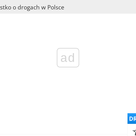
stko o drogach w Polsce
ad
DR