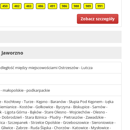
450
482
483
486
491
986
988
989
991
Zobacz szczegóły
 i Jaworzno
t odległość między miejscowościami Ostrzeszów - Lutcza
e - małopolskie - podkarpackie
e - Kochłowy - Turze - Kępno - Baranów - Słupia Pod Kępnem - Łęka
iemianice - Kostów - Gołkowice - Byczyna - Biskupice - Sarnów -
k - Ligota Górna - Bąków - Stare Olesno - Wojciechów - Olesno -
Dobrodzień - Stara Bzinica - Pludry - Pietraszów - Zawadzkie -
nica - Szczepanek - Strzelce Opolskie - Grzeboszowice - Sieroniowice -
Gliwice - Zabrze - Ruda Śląska - Chorzów - Katowice - Mysłowice -