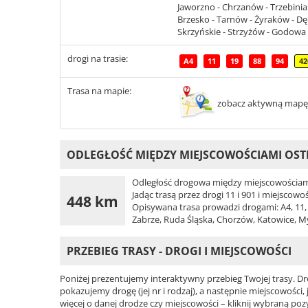
Jaworzno - Chrzanów - Trzebinia 
Brzesko - Tarnów - Żyraków - Dęb
Skrzyńskie - Strzyżów - Godowa 
drogi na trasie:
A4
11
19
88
94
42
Trasa na mapie:
zobacz aktywną mapę
ODLEGŁOŚĆ MIĘDZY MIEJSCOWOŚCIAMI OST
Odległość drogowa między miejscowościami
Jadąc trasą przez drogi 11 i 901 i miejscow
448 km
Opisywana trasa prowadzi drogami: A4, 11, 19
Zabrze, Ruda Śląska, Chorzów, Katowice, M
PRZEBIEG TRASY - DROGI I MIEJSCOWOŚCI
Poniżej prezentujemy interaktywny przebieg Twojej trasy. Dr
pokazujemy drogę (jej nr i rodzaj), a następnie miejscowości, 
więcej o danej drodze czy miejscowości – kliknij wybraną pozy