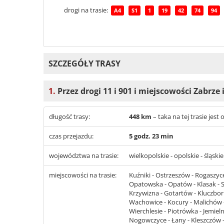
drogi na trasie:
A4
S1
1
19
42
74
94
SZCZEGÓŁY TRASY
1.
Przez drogi 11 i 901 i miejscowości Zabrze
długość trasy:
448 km
– taka na tej trasie jes
czas przejazdu:
5 godz. 23 min
województwa na trasie:
wielkopolskie - opolskie - śląski
miejscowości na trasie:
Kuźniki - Ostrzeszów - Rogaszyc
Opatowska - Opatów - Klasak - S
Krzywizna - Gotartów - Kluczbor
Wachowice - Kocury - Malichów - 
Wierchlesie - Piotrówka - Jemiel
Nogowczyce - Łany - Kleszczów - 