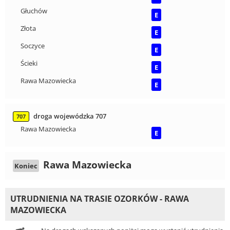
Głuchów
E
Złota
E
Soczyce
E
Ścieki
E
Rawa Mazowiecka
E
droga wojewódzka 707
707
Rawa Mazowiecka
E
Rawa Mazowiecka
Koniec
UTRUDNIENIA NA TRASIE OZORKÓW - RAWA
MAZOWIECKA