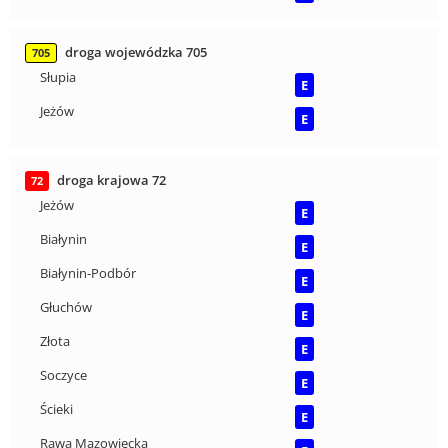
droga wojewódzka 705
705
Słupia
E
Jeżów
E
droga krajowa 72
72
Jeżów
E
Białynin
E
Białynin-Podbór
E
Głuchów
E
Złota
E
Soczyce
E
Ścieki
E
Rawa Mazowiecka