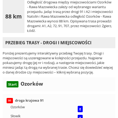
Odległość drogowa między miejscowościami Ozorków
- Rawa Mazowiecka zależy od wybranego wariantu
przejazdu. Jadąc trasą przez drogi 91 i A2 i miejscowości
88 km
Natolin i Rawa Mazowiecka odległość Ozorków - Rawa
Mazowiecka wynosi 88 km. Opisywana trasa prowadzi
drogami: A1, A2, 72, 91, 707, przez miejscowości: Zgierz,
Łódź.
PRZEBIEG TRASY - DROGI I MIEJSCOWOŚCI
Poniżej prezentujemy interaktywny przebieg Twojej trasy. Drogi i
miejscowości są uszeregowane w kolejności przejazdu. Najpierw
pokazujemy drogę (jej nr i rodzaj), a następnie miejscowości, jakie
miniesz jadąc tą drogą na wybranej trasie. Chcesz się dowiedzieć więcej
o danej drodze czy miejscowości – kliknij wybraną pozycję.
Ozorków
Start
droga krajowa 91
91
Ozorków
E
Słowik
E