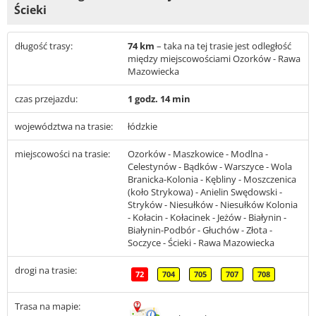
Ścieki
długość trasy:
74 km
– taka na tej trasie jest odległość
między miejscowościami Ozorków - Rawa
Mazowiecka
czas przejazdu:
1 godz. 14 min
województwa na trasie:
łódzkie
miejscowości na trasie:
Ozorków - Maszkowice - Modlna -
Celestynów - Bądków - Warszyce - Wola
Branicka-Kolonia - Kębliny - Moszczenica
(koło Strykowa) - Anielin Swędowski -
Stryków - Niesułków - Niesułków Kolonia
- Kołacin - Kołacinek - Jeżów - Białynin -
Białynin-Podbór - Głuchów - Złota -
Soczyce - Ścieki - Rawa Mazowiecka
drogi na trasie:
72
704
705
707
708
Trasa na mapie: