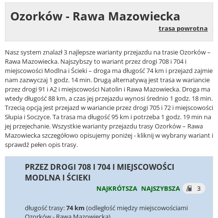
Ozorków - Rawa Mazowiecka
trasa powrotna
Nasz system znalazł 3 najlepsze warianty przejazdu na trasie Ozorków –
Rawa Mazowiecka. Najszybszy to wariant przez drogi 708 i 704 i
miejscowości Modlna i Ścieki – droga ma długość 74 km i przejazd zajmie
nam zazwyczaj 1 godz. 14 min. Drugą alternatywą jest trasa w wariancie
przez drogi 91 i A2 i miejscowości Natolin i Rawa Mazowiecka. Droga ma
wtedy długość 88 km, a czas jej przejazdu wynosi średnio 1 godz. 18 min.
Trzecią opcją jest przejazd w wariancie przez drogi 705 i 72 i miejscowości
Słupia i Soczyce. Ta trasa ma długość 95 km i potrzeba 1 godz. 19 min na
jej przejechanie. Wszystkie warianty przejazdu trasy Ozorków – Rawa
Mazowiecka szczegółowo opisujemy poniżej - kliknij w wybrany wariant i
sprawdź pełen opis trasy.
PRZEZ DROGI 708 I 704 I MIEJSCOWOŚCI
MODLNA I ŚCIEKI
NAJKRÓTSZA
NAJSZYBSZA
3
długość trasy:
74 km
(odległość między miejscowościami
Ozorków - Rawa Mazowiecka)