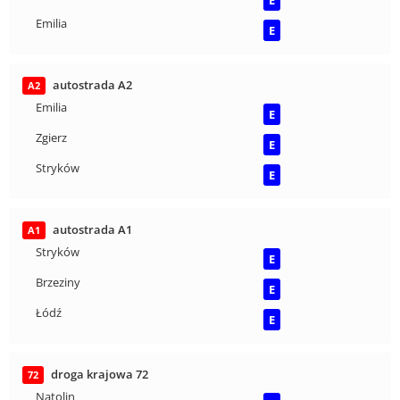
Emilia
E
autostrada A2
A2
Emilia
E
Zgierz
E
Stryków
E
autostrada A1
A1
Stryków
E
Brzeziny
E
Łódź
E
droga krajowa 72
72
Natolin