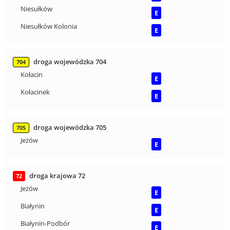
Niesułków
E
Niesułków Kolonia
E
droga wojewódzka 704
704
Kołacin
E
Kołacinek
E
droga wojewódzka 705
705
Jeżów
E
droga krajowa 72
72
Jeżów
E
Białynin
E
Białynin-Podbór
E