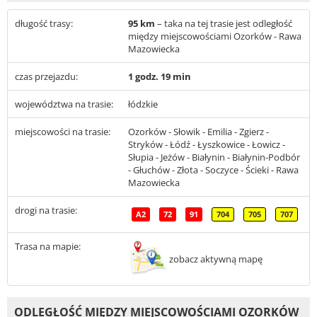
długość trasy:
95 km
– taka na tej trasie jest odległość
między miejscowościami Ozorków - Rawa
Mazowiecka
czas przejazdu:
1 godz. 19 min
województwa na trasie:
łódzkie
miejscowości na trasie:
Ozorków - Słowik - Emilia - Zgierz -
Stryków - Łódź - Łyszkowice - Łowicz -
Słupia - Jeżów - Białynin - Białynin-Podbór
- Głuchów - Złota - Soczyce - Ścieki - Rawa
Mazowiecka
drogi na trasie:
A2
72
91
704
705
707
Trasa na mapie:
zobacz aktywną mapę
ODLEGŁOŚĆ MIĘDZY MIEJSCOWOŚCIAMI OZORKÓW