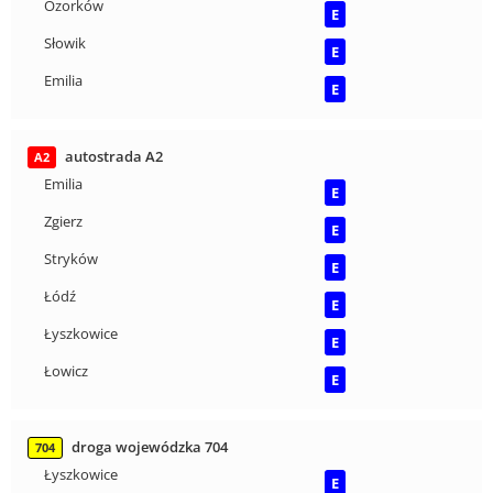
Ozorków
E
Słowik
E
Emilia
E
autostrada A2
A2
Emilia
E
Zgierz
E
Stryków
E
Łódź
E
Łyszkowice
E
Łowicz
E
droga wojewódzka 704
704
Łyszkowice
E