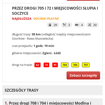
PRZEZ DROGI 705 I 72 I MIEJSCOWOŚCI SŁUPIA I
SOCZYCE
NAJDŁUŻSZA
ODCINKI PŁATNE
29
3
4
20
długość trasy:
95 km
(odległość między miejscowościami
Ozorków - Rawa Mazowiecka)
czas przejazdu:
1 godz. 19 min
główne miejscowości:
Zgierz
-
Łódź
drogi na trasie:
A2
72
91
704
705
707
Zobacz szczegóły
SZCZEGÓŁY TRASY
1.
Przez drogi 708 i 704 i miejscowości Modlna i