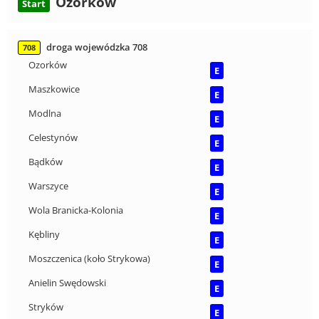
Ozorków
Start
droga wojewódzka 708
708
Ozorków
E
Maszkowice
E
Modlna
E
Celestynów
E
Bądków
E
Warszyce
E
Wola Branicka-Kolonia
E
Kębliny
E
Moszczenica (koło Strykowa)
E
Anielin Swędowski
E
Stryków
E