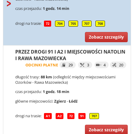
czas przejazdu:
1 godz. 14 min
drogi na trasie:
72
704
705
707
708
Zobacz szczegóły
PRZEZ DROGI 91 I A2 I MIEJSCOWOŚCI NATOLIN
I RAWA MAZOWIECKA
ODCINKI PŁATNE
29
3
4
20
długość trasy:
88 km
(odległość między miejscowościami
Ozorków - Rawa Mazowiecka)
czas przejazdu:
1 godz. 18 min
główne miejscowości:
Zgierz
-
Łódź
drogi na trasie:
A1
A2
72
91
707
Zobacz szczegóły