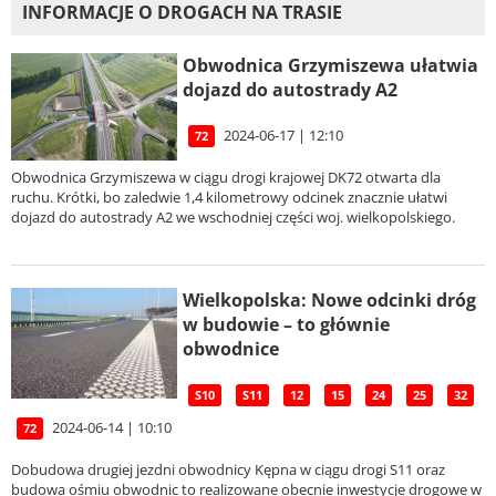
INFORMACJE O DROGACH NA TRASIE
Obwodnica Grzymiszewa ułatwia
dojazd do autostrady A2
2024-06-17 | 12:10
72
Obwodnica Grzymiszewa w ciągu drogi krajowej DK72 otwarta dla
ruchu. Krótki, bo zaledwie 1,4 kilometrowy odcinek znacznie ułatwi
dojazd do autostrady A2 we wschodniej części woj. wielkopolskiego.
Wielkopolska: Nowe odcinki dróg
w budowie – to głównie
obwodnice
S10
S11
12
15
24
25
32
2024-06-14 | 10:10
72
Dobudowa drugiej jezdni obwodnicy Kępna w ciągu drogi S11 oraz
budowa ośmiu obwodnic to realizowane obecnie inwestycje drogowe w