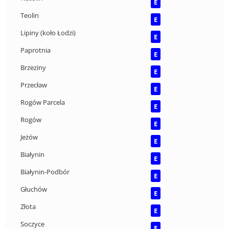
E
Teolin
E
Lipiny (koło Łodzi)
E
Paprotnia
E
Brzeziny
E
Przecław
E
Rogów Parcela
E
Rogów
E
Jeżów
E
Białynin
E
Białynin-Podbór
E
Głuchów
E
Złota
E
Soczyce
E