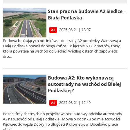
Stan prac na budowie A2 Siedlce –
Biała Podlaska
2025-08-21 | 13:07
A2
Budowa brakujących odcinków autostrady A2 pomiędzy Warszawą a
Białą Podlaską powoli dobiega końca. To łącznie 50 kilometrów trasy,
która powstaje na wschód od Siedlec. Według ostatnich zapowiedzi
dro...
Budowa A2: Kto wykonawcą
autostrady na wschód od Białej
Podlaskiej?
2025-08-21 | 12:49
A2
Poznaliśmy chętnych do projektowania i budowy odcinka autostrady
A2 na wschód od Białej Podlaskiej. Mowa o odcinku od miejscowości
Kijowiec do węzła Dobryń o długości 9 kilometrów. Docelowo prace
obej...