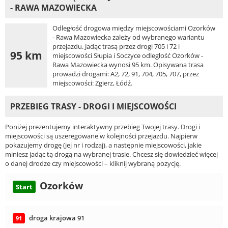
- RAWA MAZOWIECKA
Odległość drogowa między miejscowościami Ozorków
- Rawa Mazowiecka zależy od wybranego wariantu
przejazdu. Jadąc trasą przez drogi 705 i 72 i
95 km
miejscowości Słupia i Soczyce odległość Ozorków -
Rawa Mazowiecka wynosi 95 km. Opisywana trasa
prowadzi drogami: A2, 72, 91, 704, 705, 707, przez
miejscowości: Zgierz, Łódź.
PRZEBIEG TRASY - DROGI I MIEJSCOWOŚCI
Poniżej prezentujemy interaktywny przebieg Twojej trasy. Drogi i
miejscowości są uszeregowane w kolejności przejazdu. Najpierw
pokazujemy drogę (jej nr i rodzaj), a następnie miejscowości, jakie
miniesz jadąc tą drogą na wybranej trasie. Chcesz się dowiedzieć więcej
o danej drodze czy miejscowości – kliknij wybraną pozycję.
Ozorków
Start
droga krajowa 91
91