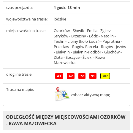
czas przejazdu:
1 godz. 18 min
województwa na trasie:
łódzkie
miejscowości na trasie:
Ozorków - Słowik - Emilia - Zgierz -
Stryków - Brzeziny - Łódź - Natolin -
Teolin - Lipiny (koło Łodzi) - Paprotnia -
Przecław - Rogów Parcela - Rogów - Jeżów
- Białynin - Białynin-Podbór - Głuchów -
Złota - Soczyce - Ścieki - Rawa
Mazowiecka
drogi na trasie:
A1
A2
72
91
707
Trasa na mapie:
zobacz aktywną mapę
ODLEGŁOŚĆ MIĘDZY MIEJSCOWOŚCIAMI OZORKÓW
- RAWA MAZOWIECKA