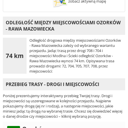
zobacz aktywną mapę
ODLEGŁOŚĆ MIĘDZY MIEJSCOWOŚCIAMI OZORKÓW
- RAWA MAZOWIECKA
Odległość drogowa między miejscowościami Ozorków
- Rawa Mazowiecka zależy od wybranego wariantu
przejazdu. Jadąc trasą przez drogi 708 i 704 i
74 km
miejscowości Modlna i Ścieki odległość Ozorków -
Rawa Mazowiecka wynosi 74 km. Opisywana trasa
prowadzi drogami: 72, 704, 705, 707, 708, przez
miejscowości:
PRZEBIEG TRASY - DROGI I MIEJSCOWOŚCI
Poniżej prezentujemy interaktywny przebieg Twojej trasy. Drogi i
miejscowości są uszeregowane w kolejności przejazdu. Najpierw
pokazujemy drogę (jej nr i rodzaj), a następnie miejscowości, jakie
miniesz jadąc tą drogą na wybranej trasie. Chcesz się dowiedzieć więcej
o danej drodze czy miejscowości – kliknij wybraną pozycję.