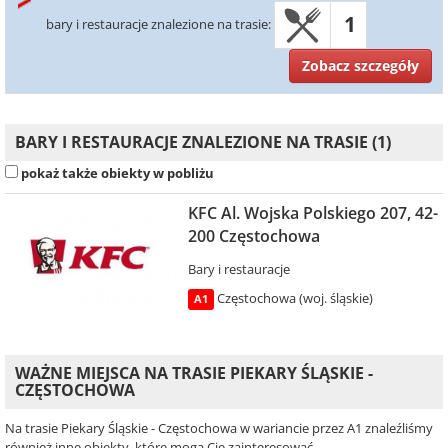
1
bary i restauracje znalezione na trasie:
Zobacz szczegóły
BARY I RESTAURACJE ZNALEZIONE NA TRASIE (1)
pokaż także obiekty w pobliżu
KFC Al. Wojska Polskiego 207, 42-
200 Częstochowa
Bary i restauracje
Częstochowa (woj. śląskie)
A1
WAŻNE MIEJSCA NA TRASIE PIEKARY ŚLĄSKIE -
CZĘSTOCHOWA
Na trasie Piekary Śląskie - Częstochowa w wariancie przez A1 znaleźliśmy
również inne obiekty, które mogą Cię zainteresować.