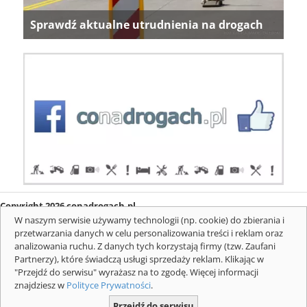
Sprawdź aktualne utrudnienia na drogach
Copyright 2026 conadrogach.pl
O firmie
Redakcja
Regulamin
Informacje o cookies
W naszym serwisie używamy technologii (np. cookie) do zbierania i
Mapa serwisu
Komunikaty
przetwarzania danych w celu personalizowania treści i reklam oraz
analizowania ruchu. Z danych tych korzystają firmy (tzw. Zaufani
Partnerzy), które świadczą usługi sprzedaży reklam. Klikając w
"Przejdź do serwisu" wyrażasz na to zgodę. Więcej informacji
znajdziesz w
Polityce Prywatności
.
Przejdź do serwisu