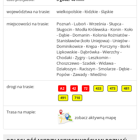
województwa na trasie:
wielkopolskie - łódzkie - śląskie
miejscowości na trasie:
Poznań - Luboń - Września - Słupca -
Sługocin - Modła Królewska - Konin - Koło
- Dąbie - Domanin - Kolonia Rożniatów -
Stanisławów (koło Uniejowa) - Uniejów -
Dominikowice - Krępa - Porczyny - Borki
Lipkowskie - Dąbrówka - Wierzchy -
Chodaki - Zygry - Leszkomin -
Choszczewo - Szadek - Widawa -
Działoszyn - Raciszyn - Smolarze - Dębie -
Popów - Zawady - Miedźno
drogi na trasie:
A2
42
72
433
473
481
491
710
Trasa na mapie:
zobacz aktywną mapę