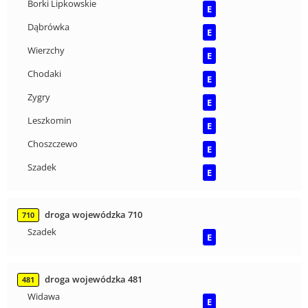
Borki Lipkowskie
E
Dąbrówka
E
Wierzchy
E
Chodaki
E
Zygry
E
Leszkomin
E
Choszczewo
E
Szadek
E
droga wojewódzka 710
710
Szadek
E
droga wojewódzka 481
481
Widawa
E