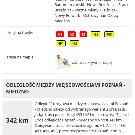
Radomszczański - Nowa Brzeźnica - Stara
Brzeźnica - Ważne Młyny - Kuźnica -
Nowy Folwark - Ostrowy nad Okszą -
Miedźno
drogi na trasie:
A1
A2
42
433
483
491
492
Trasa na mapie:
zobacz aktywną mapę
ODLEGŁOŚĆ MIĘDZY MIEJSCOWOŚCIAMI POZNAŃ -
MIEDŹNO
Odległość drogowa między miejscowościami Poznań
- Miedźno zależy od wybranego wariantu przejazdu.
Jadąc trasą przez drogi 433 i A2 i miejscowości Zgierz i
342 km
Łódź odległość Poznań - Miedźno wynosi 342 km.
Opisywana trasa prowadzi drogami: A1, A2, 42, 433,
483, 491, 492, przez miejscowości: Poznań, Konin,