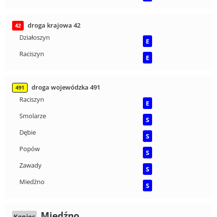
droga krajowa 42
42
Działoszyn
E
Raciszyn
E
droga wojewódzka 491
491
Raciszyn
E
Smolarze
S
Dębie
S
Popów
S
Zawady
S
Miedźno
S
Miedźno
Koniec