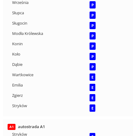
Września
P
Słupca
P
Sługocin
P
Modła Królewska
P
Konin
P
Koło
P
Dąbie
P
Wartkowice
E
Emilia
E
Zgierz
E
Stryków
E
autostrada A1
A1
Stryków