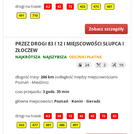
drogi na trasie:
A2
42
72
433
473
481
491
710
Zobacz szczegóły
PRZEZ DROGI 83 I 12 I MIEJSCOWOŚCI SŁUPCA I
ZŁOCZEW
NAJKRÓTSZA
NAJSZYBSZA
ODCINKI PŁATNE
24
2
19
długość trasy:
266 km
(odległość między miejscowościami
Poznań - Miedźno)
czas przejazdu:
3 godz. 35 min
główne miejscowości:
Poznań
-
Konin
-
Sieradz
drogi na trasie:
A2
S8
12
42
45
72
83
433
477
481
486
491