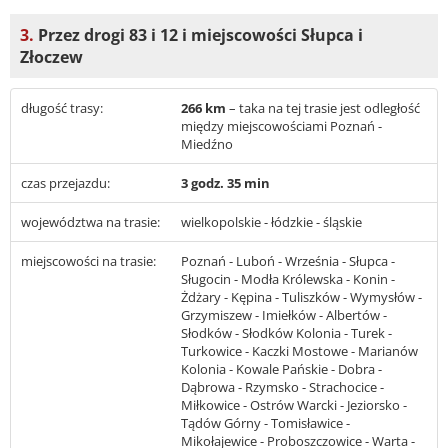
3.
Przez drogi 83 i 12 i miejscowości Słupca i
Złoczew
długość trasy:
266 km
– taka na tej trasie jest odległość
między miejscowościami Poznań -
Miedźno
czas przejazdu:
3 godz. 35 min
województwa na trasie:
wielkopolskie - łódzkie - śląskie
miejscowości na trasie:
Poznań - Luboń - Września - Słupca -
Sługocin - Modła Królewska - Konin -
Żdżary - Kępina - Tuliszków - Wymysłów -
Grzymiszew - Imiełków - Albertów -
Słodków - Słodków Kolonia - Turek -
Turkowice - Kaczki Mostowe - Marianów
Kolonia - Kowale Pańskie - Dobra -
Dąbrowa - Rzymsko - Strachocice -
Miłkowice - Ostrów Warcki - Jeziorsko -
Tądów Górny - Tomisławice -
Mikołajewice - Proboszczowice - Warta -