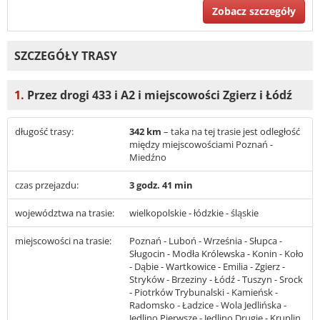
Zobacz szczegóły
SZCZEGÓŁY TRASY
1.
Przez drogi 433 i A2 i miejscowości Zgierz i Łódź
długość trasy:
342 km
– taka na tej trasie jest odległość
między miejscowościami Poznań -
Miedźno
czas przejazdu:
3 godz. 41 min
województwa na trasie:
wielkopolskie - łódzkie - śląskie
miejscowości na trasie:
Poznań - Luboń - Września - Słupca -
Sługocin - Modła Królewska - Konin - Koło
- Dąbie - Wartkowice - Emilia - Zgierz -
Stryków - Brzeziny - Łódź - Tuszyn - Srock
- Piotrków Trybunalski - Kamieńsk -
Radomsko - Ładzice - Wola Jedlińska -
Jedlino Pierwsze - Jedlino Drugie - Kruplin