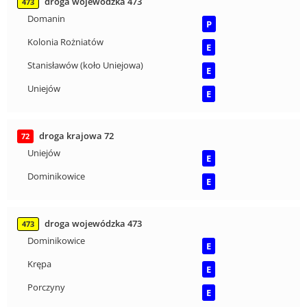
droga wojewódzka 473
473
Domanin
P
Kolonia Rożniatów
E
Stanisławów (koło Uniejowa)
E
Uniejów
E
droga krajowa 72
72
Uniejów
E
Dominikowice
E
droga wojewódzka 473
473
Dominikowice
E
Krępa
E
Porczyny
E