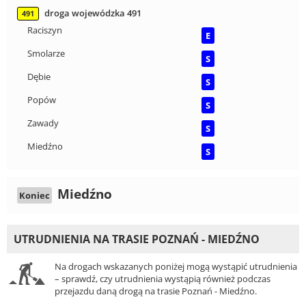
droga wojewódzka 491
491
Raciszyn
E
Smolarze
S
Dębie
S
Popów
S
Zawady
S
Miedźno
S
Miedźno
Koniec
UTRUDNIENIA NA TRASIE POZNAŃ - MIEDŹNO
Na drogach wskazanych poniżej mogą wystąpić utrudnienia
– sprawdź, czy utrudnienia wystąpią również podczas
przejazdu daną drogą na trasie Poznań - Miedźno.