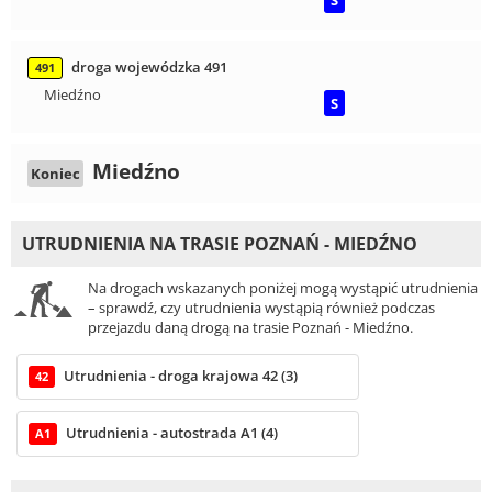
S
droga wojewódzka 491
491
Miedźno
S
Miedźno
Koniec
UTRUDNIENIA NA TRASIE POZNAŃ - MIEDŹNO
Na drogach wskazanych poniżej mogą wystąpić utrudnienia
– sprawdź, czy utrudnienia wystąpią również podczas
przejazdu daną drogą na trasie Poznań - Miedźno.
Utrudnienia - droga krajowa 42 (3)
42
Utrudnienia - autostrada A1 (4)
A1