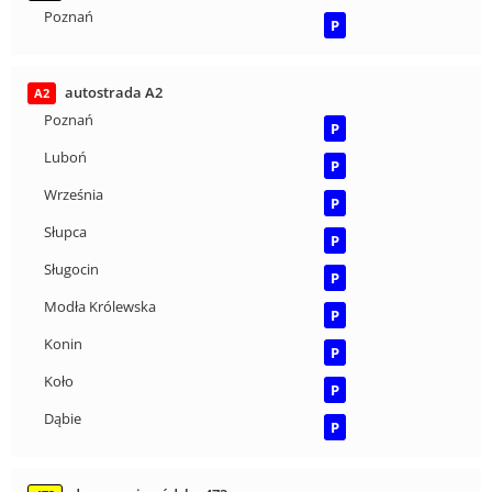
Poznań
P
autostrada A2
A2
Poznań
P
Luboń
P
Września
P
Słupca
P
Sługocin
P
Modła Królewska
P
Konin
P
Koło
P
Dąbie
P