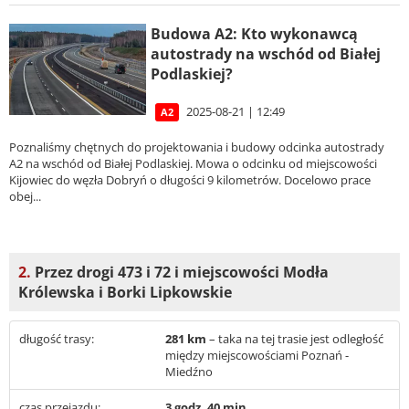
Budowa A2: Kto wykonawcą
autostrady na wschód od Białej
Podlaskiej?
2025-08-21 | 12:49
A2
Poznaliśmy chętnych do projektowania i budowy odcinka autostrady
A2 na wschód od Białej Podlaskiej. Mowa o odcinku od miejscowości
Kijowiec do węzła Dobryń o długości 9 kilometrów. Docelowo prace
obej...
2.
Przez drogi 473 i 72 i miejscowości Modła
Królewska i Borki Lipkowskie
długość trasy:
281 km
– taka na tej trasie jest odległość
między miejscowościami Poznań -
Miedźno
czas przejazdu:
3 godz. 40 min