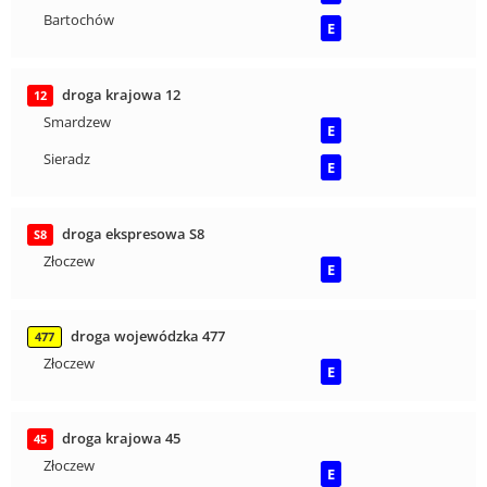
Bartochów
E
droga krajowa 12
12
Smardzew
E
Sieradz
E
droga ekspresowa S8
S8
Złoczew
E
droga wojewódzka 477
477
Złoczew
E
droga krajowa 45
45
Złoczew
E