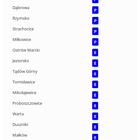
Dąbrowa
P
Rzymsko
P
Strachocice
P
Miłkowice
P
Ostrów Warcki
E
Jeziorsko
E
Tądów Górny
E
Tomisławice
E
Mikołajewice
E
Proboszczowice
E
Warta
E
Duszniki
E
Małków
E