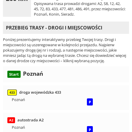
Opisywana trasa prowadzi drogami: A2, S8, 12, 42,
45, 72, 83, 433, 477, 481, 486, 491, przez miejscowości:
Poznań, Konin, Sieradz.
PRZEBIEG TRASY - DROGI I MIEJSCOWOŚCI
Poniżej prezentujemy interaktywny przebieg Twojej trasy. Drogi i
miejscowości są uszeregowane w kolejności przejazdu. Najpierw
pokazujemy drogę (jej nr i rodzaj), a następnie miejscowości, jakie
miniesz jadąc tą drogą na wybranej trasie. Chcesz się dowiedzieć więcej
o danej drodze czy miejscowości – kliknij wybraną pozycję.
Poznań
Start
droga wojewódzka 433
433
Poznań
P
autostrada A2
A2
Poznań
P