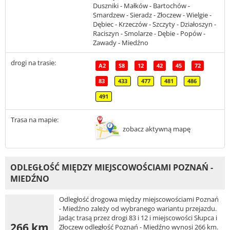
Duszniki - Małków - Bartochów -
Smardzew - Sieradz - Złoczew - Wielgie -
Dębiec - Krzeczów - Szczyty - Działoszyn -
Raciszyn - Smolarze - Dębie - Popów -
Zawady - Miedźno
drogi na trasie:
A2
S8
12
42
45
72
83
433
477
481
486
491
Trasa na mapie:
zobacz aktywną mapę
ODLEGŁOŚĆ MIĘDZY MIEJSCOWOŚCIAMI POZNAŃ -
MIEDŹNO
Odległość drogowa między miejscowościami Poznań
- Miedźno zależy od wybranego wariantu przejazdu.
Jadąc trasą przez drogi 83 i 12 i miejscowości Słupca i
266 km
Złoczew odległość Poznań - Miedźno wynosi 266 km.