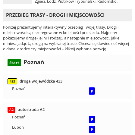
Zgierz, Łódź, Piotrków Trybunalski, Radomsko.
PRZEBIEG TRASY - DROGI I MIEJSCOWOŚCI
Poniżej prezentujemy interaktywny przebieg Twojej trasy. Drogi i
miejscowości są uszeregowane w kolejności przejazdu. Najpierw
pokazujemy drogę (jej nr i rodzaj), a następnie miejscowości, jakie
miniesz jadąc tą drogą na wybranej trasie. Chcesz się dowiedzieć więcej
o danej drodze czy miejscowości – kliknij wybraną pozycję.
Poznań
Start
droga wojewódzka 433
433
Poznań
P
autostrada A2
A2
Poznań
P
Luboń
P