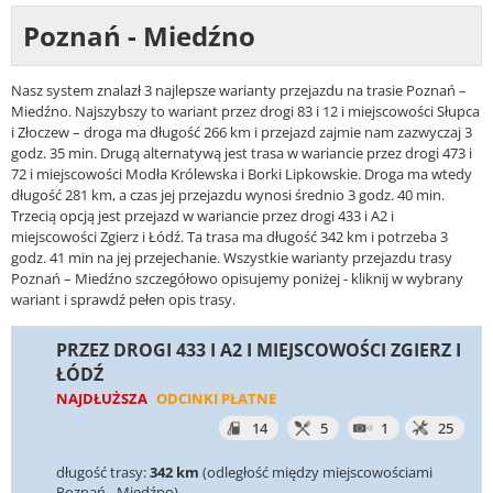
Poznań - Miedźno
Nasz system znalazł 3 najlepsze warianty przejazdu na trasie Poznań –
Miedźno. Najszybszy to wariant przez drogi 83 i 12 i miejscowości Słupca
i Złoczew – droga ma długość 266 km i przejazd zajmie nam zazwyczaj 3
godz. 35 min. Drugą alternatywą jest trasa w wariancie przez drogi 473 i
72 i miejscowości Modła Królewska i Borki Lipkowskie. Droga ma wtedy
długość 281 km, a czas jej przejazdu wynosi średnio 3 godz. 40 min.
Trzecią opcją jest przejazd w wariancie przez drogi 433 i A2 i
miejscowości Zgierz i Łódź. Ta trasa ma długość 342 km i potrzeba 3
godz. 41 min na jej przejechanie. Wszystkie warianty przejazdu trasy
Poznań – Miedźno szczegółowo opisujemy poniżej - kliknij w wybrany
wariant i sprawdź pełen opis trasy.
PRZEZ DROGI 433 I A2 I MIEJSCOWOŚCI ZGIERZ I
ŁÓDŹ
NAJDŁUŻSZA
ODCINKI PŁATNE
14
5
1
25
długość trasy:
342 km
(odległość między miejscowościami
Poznań - Miedźno)