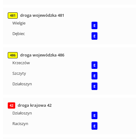
droga wojewódzka 481
481
Wielgie
E
Dębiec
E
droga wojewódzka 486
486
Krzeczów
E
Szczyty
E
Działoszyn
E
droga krajowa 42
42
Działoszyn
E
Raciszyn
E