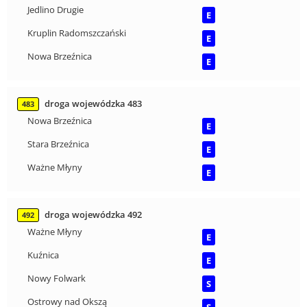
Jedlino Drugie
E
Kruplin Radomszczański
E
Nowa Brzeźnica
E
droga wojewódzka 483
483
Nowa Brzeźnica
E
Stara Brzeźnica
E
Ważne Młyny
E
droga wojewódzka 492
492
Ważne Młyny
E
Kuźnica
E
Nowy Folwark
S
Ostrowy nad Okszą