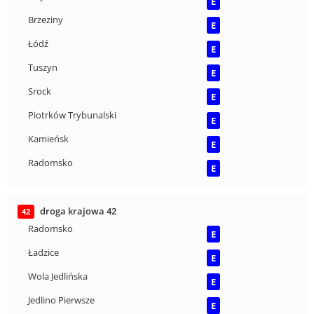
E
Brzeziny
E
Łódź
E
Tuszyn
E
Srock
E
Piotrków Trybunalski
E
Kamieńsk
E
Radomsko
E
droga krajowa 42
42
Radomsko
E
Ładzice
E
Wola Jedlińska
E
Jedlino Pierwsze
E