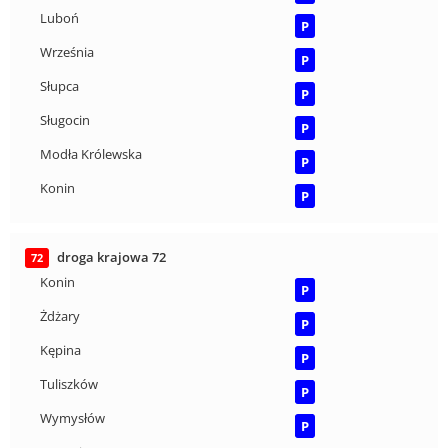
Luboń
P
Września
P
Słupca
P
Sługocin
P
Modła Królewska
P
Konin
P
droga krajowa 72
72
Konin
P
Żdżary
P
Kępina
P
Tuliszków
P
Wymysłów
P