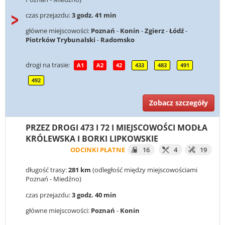
czas przejazdu:
3 godz. 41 min
główne miejscowości:
Poznań
-
Konin
-
Zgierz
-
Łódź
-
Piotrków Trybunalski
-
Radomsko
drogi na trasie:
A1
A2
42
433
483
491
492
Zobacz szczegóły
PRZEZ DROGI 473 I 72 I MIEJSCOWOŚCI MODŁA
KRÓLEWSKA I BORKI LIPKOWSKIE
ODCINKI PŁATNE
16
4
19
długość trasy:
281 km
(odległość między miejscowościami
Poznań - Miedźno)
czas przejazdu:
3 godz. 40 min
główne miejscowości:
Poznań
-
Konin