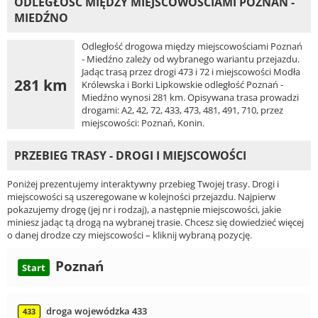
ODLEGŁOŚĆ MIĘDZY MIEJSCOWOŚCIAMI POZNAŃ -
MIEDŹNO
Odległość drogowa między miejscowościami Poznań
- Miedźno zależy od wybranego wariantu przejazdu.
Jadąc trasą przez drogi 473 i 72 i miejscowości Modła
281 km
Królewska i Borki Lipkowskie odległość Poznań -
Miedźno wynosi 281 km. Opisywana trasa prowadzi
drogami: A2, 42, 72, 433, 473, 481, 491, 710, przez
miejscowości: Poznań, Konin.
PRZEBIEG TRASY - DROGI I MIEJSCOWOŚCI
Poniżej prezentujemy interaktywny przebieg Twojej trasy. Drogi i
miejscowości są uszeregowane w kolejności przejazdu. Najpierw
pokazujemy drogę (jej nr i rodzaj), a następnie miejscowości, jakie
miniesz jadąc tą drogą na wybranej trasie. Chcesz się dowiedzieć więcej
o danej drodze czy miejscowości – kliknij wybraną pozycję.
Poznań
Start
droga wojewódzka 433
433