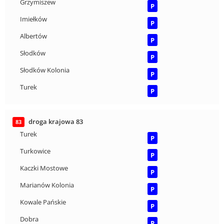
Grzymiszew
P
Imiełków
P
Albertów
P
Słodków
P
Słodków Kolonia
P
Turek
P
droga krajowa 83
83
Turek
P
Turkowice
P
Kaczki Mostowe
P
Marianów Kolonia
P
Kowale Pańskie
P
Dobra
P