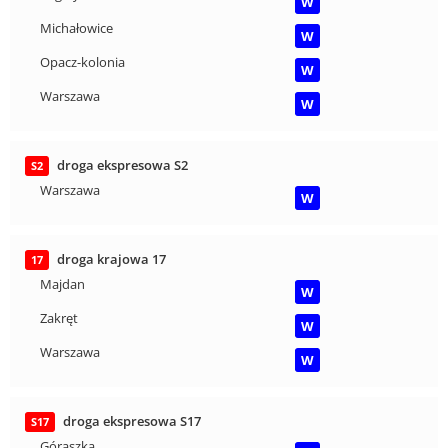
W
Michałowice
W
Opacz-kolonia
W
Warszawa
W
droga ekspresowa S2
S2
Warszawa
W
droga krajowa 17
17
Majdan
W
Zakręt
W
Warszawa
W
droga ekspresowa S17
S17
Góraszka