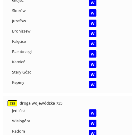
Grójec
W
Skurów
W
Juzefów
W
Broniszew
W
Falęcice
W
Białobrzegi
W
Kamień
W
Stary Gózd
W
Kępiny
W
droga wojewódzka 735
735
Jedlińsk
W
Wielogóra
W
Radom
W