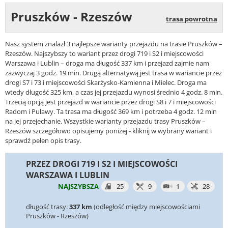
Pruszków - Rzeszów
trasa powrotna
Nasz system znalazł 3 najlepsze warianty przejazdu na trasie Pruszków –
Rzeszów. Najszybszy to wariant przez drogi 719 i S2 i miejscowości
Warszawa i Lublin – droga ma długość 337 km i przejazd zajmie nam
zazwyczaj 3 godz. 19 min. Drugą alternatywą jest trasa w wariancie przez
drogi S7 i 73 i miejscowości Skarżysko-Kamienna i Mielec. Droga ma
wtedy długość 325 km, a czas jej przejazdu wynosi średnio 4 godz. 8 min.
Trzecią opcją jest przejazd w wariancie przez drogi S8 i 7 i miejscowości
Radom i Puławy. Ta trasa ma długość 369 km i potrzeba 4 godz. 12 min
na jej przejechanie. Wszystkie warianty przejazdu trasy Pruszków –
Rzeszów szczegółowo opisujemy poniżej - kliknij w wybrany wariant i
sprawdź pełen opis trasy.
PRZEZ DROGI 719 I S2 I MIEJSCOWOŚCI
WARSZAWA I LUBLIN
NAJSZYBSZA
25
9
1
28
długość trasy:
337 km
(odległość między miejscowościami
Pruszków - Rzeszów)