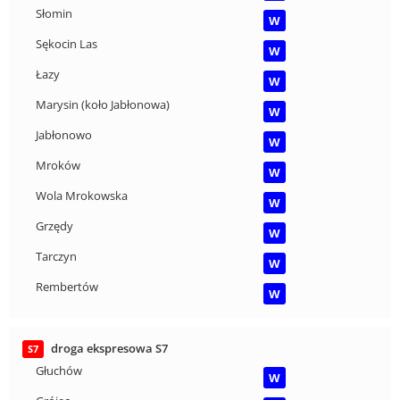
Słomin
W
Sękocin Las
W
Łazy
W
Marysin (koło Jabłonowa)
W
Jabłonowo
W
Mroków
W
Wola Mrokowska
W
Grzędy
W
Tarczyn
W
Rembertów
W
droga ekspresowa S7
S7
Głuchów
W