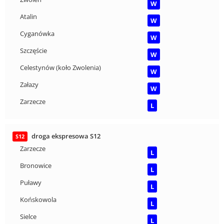
W
Atalin
W
Cyganówka
W
Szczęście
W
Celestynów (koło Zwolenia)
W
Załazy
W
Zarzecze
L
droga ekspresowa S12
S12
Zarzecze
L
Bronowice
L
Puławy
L
Końskowola
L
Sielce
L