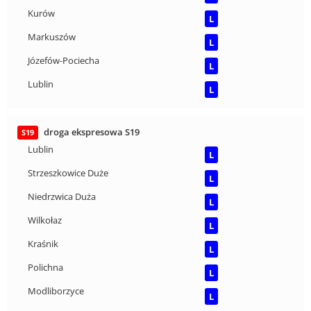
Kurów
L
Markuszów
L
Józefów-Pociecha
L
Lublin
L
droga ekspresowa S19
S19
Lublin
L
Strzeszkowice Duże
L
Niedrzwica Duża
L
Wilkołaz
L
Kraśnik
L
Polichna
L
Modliborzyce
L