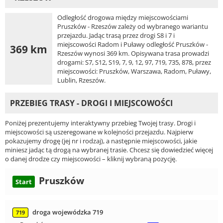
Odległość drogowa między miejscowościami
Pruszków - Rzeszów zależy od wybranego wariantu
przejazdu. Jadąc trasą przez drogi S8 i 7 i
miejscowości Radom i Puławy odległość Pruszków -
369 km
Rzeszów wynosi 369 km. Opisywana trasa prowadzi
drogami: S7, S12, S19, 7, 9, 12, 97, 719, 735, 878, przez
miejscowości: Pruszków, Warszawa, Radom, Puławy,
Lublin, Rzeszów.
PRZEBIEG TRASY - DROGI I MIEJSCOWOŚCI
Poniżej prezentujemy interaktywny przebieg Twojej trasy. Drogi i
miejscowości są uszeregowane w kolejności przejazdu. Najpierw
pokazujemy drogę (jej nr i rodzaj), a następnie miejscowości, jakie
miniesz jadąc tą drogą na wybranej trasie. Chcesz się dowiedzieć więcej
o danej drodze czy miejscowości – kliknij wybraną pozycję.
Pruszków
Start
droga wojewódzka 719
719