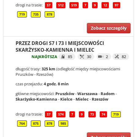
drogi na trasie:
S7
S12
S19
7
9
12
97
719
735
878
Zobacz szczegóły
PRZEZ DROGI S7 I 73 I MIEJSCOWOŚCI
SKARŻYSKO-KAMIENNA I MIELEC
NAJKRÓTSZA
85
30
2
82
długość trasy:
325 km
(odległość między miejscowościami
Pruszków - Rzeszów)
czas przejazdu:
4 godz. 8 min
główne miejscowości:
Pruszków
-
Warszawa
-
Radom
-
Skarżysko-Kamienna
-
Kielce
-
Mielec
-
Rzeszów
drogi na trasie:
S7
S74
7
9
73
74
719
764
875
878
985