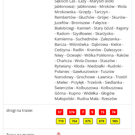
Sękocin Las - Łazy - Marysin (koło
Jabłonowa) - Jabłonowo - Mroków - Wola
Mrokowska - Grzędy - Tarczyn -
Rembertów - Głuchów - Grójec - Skurów -
Juzefów - Broniszew - Falęcice -
Białobrzegi - Kamień - Stary Gózd - Kępiny
- Radom - Szydłowiec - Skarżysko-
Kamienna - Suchedniów - Zalezianka -
Barcza - Wiśniówka - Dąbrowa - Kielce -
Cedzyna - Radlin - Kranów - Daleszyce -
Niwy - Ociesęki - Wólka Pokłonna - Raków
- Chańcza - Wola Osowa - Staszów -
Rytwiany - Kłoda - Niedziałki - Rudniki -
Połaniec - Gawłuszowice - Tuszów
Narodowy - Grochowe - Ławnica - Trześń
- Mielec - Przyłęk - Trześnik - Siedlanka -
Świerczów - Kolbuszowa - Kolbuszowa
Górna - Kupno - Widełka - Głogów
Małopolski - Rudna Mała - Rzeszów
drogi na trasie:
S7
S74
7
9
73
74
719
764
875
878
985
Trasa na mapie: