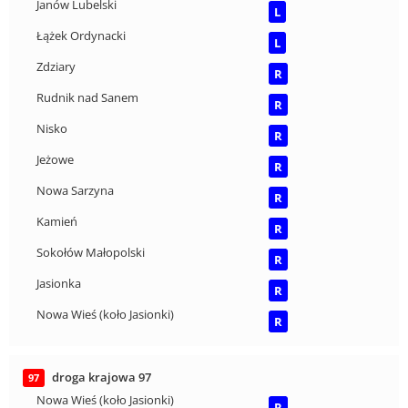
Janów Lubelski
L
Łążek Ordynacki
L
Zdziary
R
Rudnik nad Sanem
R
Nisko
R
Jeżowe
R
Nowa Sarzyna
R
Kamień
R
Sokołów Małopolski
R
Jasionka
R
Nowa Wieś (koło Jasionki)
R
droga krajowa 97
97
Nowa Wieś (koło Jasionki)
R