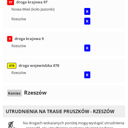
droga krajowa 97
97
Nowa Wieś (koło Jasionki)
R
Rzeszów
R
droga krajowa 9
9
Rzeszów
R
droga wojewódzka 878
878
Rzeszów
R
Rzeszów
Koniec
UTRUDNIENIA NA TRASIE PRUSZKÓW - RZESZÓW
Na drogach wskazanych poniżej mogą wystąpić utrudnienia