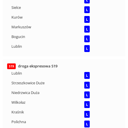
L
Sielce
L
Kurów
L
Markuszów
L
Bogucin
L
Lublin
L
droga ekspresowa S19
S19
Lublin
L
Strzeszkowice Duże
L
Niedrzwica Duża
L
Wilkołaz
L
Kraśnik
L
Polichna
L