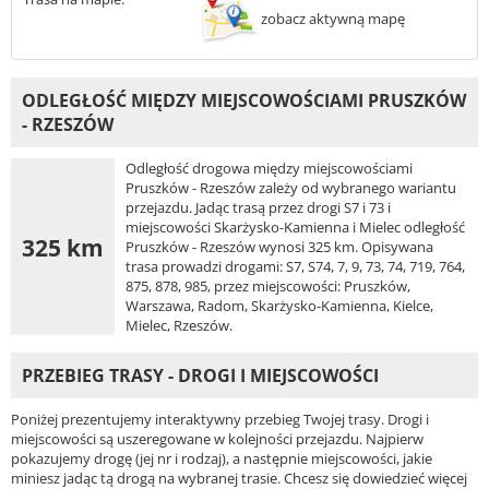
zobacz aktywną mapę
ODLEGŁOŚĆ MIĘDZY MIEJSCOWOŚCIAMI PRUSZKÓW
- RZESZÓW
Odległość drogowa między miejscowościami
Pruszków - Rzeszów zależy od wybranego wariantu
przejazdu. Jadąc trasą przez drogi S7 i 73 i
miejscowości Skarżysko-Kamienna i Mielec odległość
325 km
Pruszków - Rzeszów wynosi 325 km. Opisywana
trasa prowadzi drogami: S7, S74, 7, 9, 73, 74, 719, 764,
875, 878, 985, przez miejscowości: Pruszków,
Warszawa, Radom, Skarżysko-Kamienna, Kielce,
Mielec, Rzeszów.
PRZEBIEG TRASY - DROGI I MIEJSCOWOŚCI
Poniżej prezentujemy interaktywny przebieg Twojej trasy. Drogi i
miejscowości są uszeregowane w kolejności przejazdu. Najpierw
pokazujemy drogę (jej nr i rodzaj), a następnie miejscowości, jakie
miniesz jadąc tą drogą na wybranej trasie. Chcesz się dowiedzieć więcej