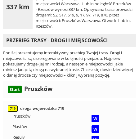
miejscowości Warszawa i Lublin odległość Pruszków
337 km
- Rzeszów wynosi 337 km. Opisywana trasa prowadzi
drogami: S2, S17, S19, 9, 17, 97, 719, 878, przez
miejscowości: Pruszków, Warszawa, Otwock, Lublin,
Rzeszów.
PRZEBIEG TRASY - DROGI I MIEJSCOWOŚCI
Poniżej prezentujemy interaktywny przebieg Twojej trasy. Drogi i
miejscowości są uszeregowane w kolejności przejazdu. Najpierw
pokazujemy drogę (jej nr i rodzaj), a następnie miejscowości, jakie
miniesz jadąc tą drogą na wybranej trasie. Chcesz się dowiedzieć więcej
o danej drodze czy miejscowości – kliknij wybraną pozycję.
Pruszków
Start
droga wojewódzka 719
719
Pruszków
W
Piastów
W
Reguły