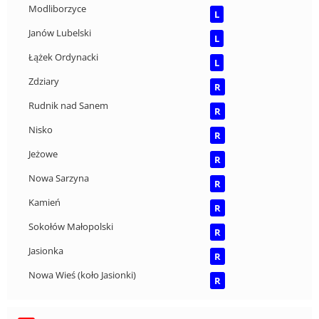
Modliborzyce
L
Janów Lubelski
L
Łążek Ordynacki
L
Zdziary
R
Rudnik nad Sanem
R
Nisko
R
Jeżowe
R
Nowa Sarzyna
R
Kamień
R
Sokołów Małopolski
R
Jasionka
R
Nowa Wieś (koło Jasionki)
R