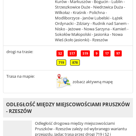
Kurów - Markuszów - Bogucin - Lublin -
Strzeszkowice Duże - Niedrzwica Duża -
Wilkołaz - Kraśnik - Polichna -
Modliborzyce - Janów Lubelski - Łążek
Ordynacki - Zdziary - Rudnik nad Sanem -
Nisko - Jeżowe - Nowa Sarzyna - Kamień -
Sokołów Małopolski - Jasionka - Nowa
Wieś (koło Jasionki) - Rzeszów
drogi na trasie:
S2
S17
S19
9
17
97
719
878
Trasa na mapie:
zobacz aktywną mapę
ODLEGŁOŚĆ MIĘDZY MIEJSCOWOŚCIAMI PRUSZKÓW
- RZESZÓW
Odległość drogowa między miejscowościami
Pruszków - Rzeszów zależy od wybranego wariantu
przejazdu. Jadąc trasą przez drogi 719 i S2 i