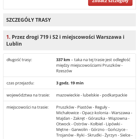
Zobacz szczegóły
SZCZEGÓŁY TRASY
1.
Przez drogi 719 i S2 i miejscowości Warszawa i
Lublin
długość trasy:
337 km
– taka na tej trasie jest odległość
między miejscowościami Pruszków -
Rzeszów
czas przejazdu:
3 godz. 19 min
województwa na trasie:
mazowieckie - lubelskie - podkarpackie
miejscowości na trasie:
Pruszków - Piastów - Reguły -
Michałowice - Opacz-kolonia - Warszawa -
Majdan - Zakręt - Góraszka - Wiązowna -
Otwock - Ostrów - Kołbiel - Lipówki -
Mętne - Garwolin - Górzno - Gończyce -
Trojanów - Ryki - Skrudki - Żyrzyn - Sielce -