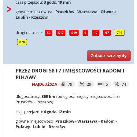
czas przejazdu:
3 godz. 19 min
główne miejscowości:
Pruszków
-
Warszawa
-
Otwock
-
Lublin
-
Rzeszów
drogi na trasie:
S2
S17
S19
9
17
97
719
878
Zobacz szczegóły
PRZEZ DROGI S8 I 7 I MIEJSCOWOŚCI RADOM I
PUŁAWY
NAJDŁUŻSZA
79
29
5
74
długość trasy:
369 km
(odległość między miejscowościami
Pruszków - Rzeszów)
czas przejazdu:
4 godz. 12 min
główne miejscowości:
Pruszków
-
Warszawa
-
Radom
-
Puławy
-
Lublin
-
Rzeszów