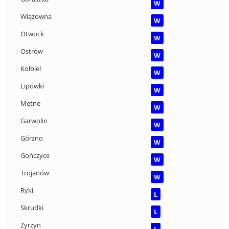
W
Wiązowna
W
Otwock
W
Ostrów
W
Kołbiel
W
Lipówki
W
Mętne
W
Garwolin
W
Górzno
W
Gończyce
W
Trojanów
W
Ryki
L
Skrudki
L
Żyrzyn