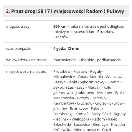
2.
Przez drogi S8 i 7 i miejscowości Radom i Puławy
długość trasy:
369 km
– taka na tej trasie jest odległość
między miejscowościami Pruszków -
Rzeszów
czas przejazdu:
4 godz. 12 min
województwa na trasie:
mazowieckie - lubelskie - podkarpackie
miejscowości na trasie:
Pruszków - Piastów - Reguły -
Michałowice - Opacz-kolonia - Warszawa -
Raszyn - Janki - Sękocin Nowy - Słomin -
Sękocin Las - Łazy - Marysin (koło
Jabłonowa) - Jabłonowo - Mroków - Wola
Mrokowska - Grzędy - Tarczyn -
Rembertów - Głuchów - Grójec - Skurów -
Juzefów - Broniszew - Falęcice -
Białobrzegi - Kamień - Stary Gózd - Kępiny
- Jedlińsk - Wielogóra - Radom - Rajec
Szlachecki - Lasowice - Kiedrzyn - Klwatka
Królewska - Niemianowice - Gózd -