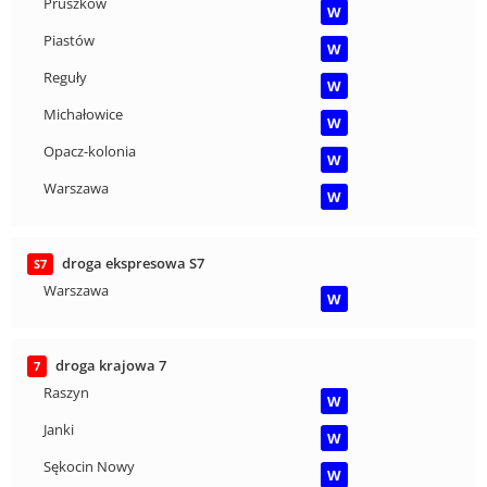
Pruszków
W
Piastów
W
Reguły
W
Michałowice
W
Opacz-kolonia
W
Warszawa
W
droga ekspresowa S7
S7
Warszawa
W
droga krajowa 7
7
Raszyn
W
Janki
W
Sękocin Nowy
W