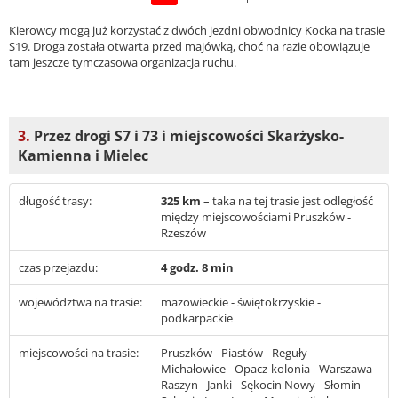
Kierowcy mogą już korzystać z dwóch jezdni obwodnicy Kocka na trasie
S19. Droga została otwarta przed majówką, choć na razie obowiązuje
tam jeszcze tymczasowa organizacja ruchu.
3.
Przez drogi S7 i 73 i miejscowości Skarżysko-
Kamienna i Mielec
długość trasy:
325 km
– taka na tej trasie jest odległość
między miejscowościami Pruszków -
Rzeszów
czas przejazdu:
4 godz. 8 min
województwa na trasie:
mazowieckie - świętokrzyskie -
podkarpackie
miejscowości na trasie:
Pruszków - Piastów - Reguły -
Michałowice - Opacz-kolonia - Warszawa -
Raszyn - Janki - Sękocin Nowy - Słomin -