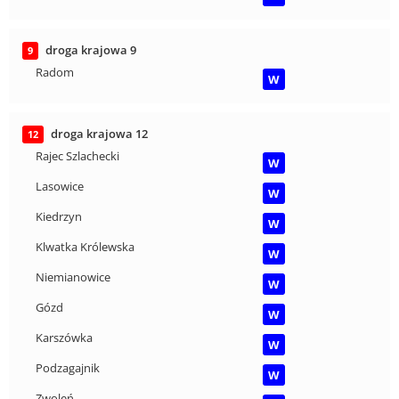
droga krajowa 9
9
Radom
W
droga krajowa 12
12
Rajec Szlachecki
W
Lasowice
W
Kiedrzyn
W
Klwatka Królewska
W
Niemianowice
W
Gózd
W
Karszówka
W
Podzagajnik
W
Zwoleń