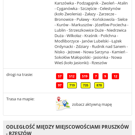
Karszówka - Podzagajnik - Zwoleń - Atalin
- Cyganówka - Szczęście - Celestynów
(koło Zwolenia) - Załazy - Zarzecze -
Bronowice - Puławy - Końskowola - Sielce
- Kurów - Markuszów - Józefów-Pociecha -
Lublin - Strzeszkowice Duże - Niedrzwica
Duża - Wilkołaz - Kraśnik - Polichna -
Modliborzyce - Janów Lubelski - Łążek
Ordynacki - Zdziary - Rudnik nad Sanem -
Nisko - Jeżowe - Nowa Sarzyna - Kamień -
Sokołów Małopolski - Jasionka - Nowa
Wieś (koło Jasionki) - Rzeszów
drogi na trasie:
S7
S12
S19
7
9
12
97
719
735
878
Trasa na mapie:
zobacz aktywną mapę
ODLEGŁOŚĆ MIĘDZY MIEJSCOWOŚCIAMI PRUSZKÓW
- RZESZÓW