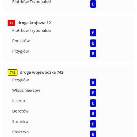
Piotrków Trybunalski
E
droga krajowa 12
12
Piotrków Trybunalski
E
Poniatów
E
Przygłów
E
droga wojewódzka 742
742
Przygłów
E
Włodzimierzów
E
Łęczno
E
Dorotów
E
Stobnica
E
Paskrzyn
E