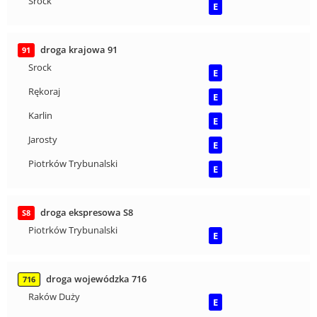
Srock
E
droga krajowa 91
91
Srock
E
Rękoraj
E
Karlin
E
Jarosty
E
Piotrków Trybunalski
E
droga ekspresowa S8
S8
Piotrków Trybunalski
E
droga wojewódzka 716
716
Raków Duży
E