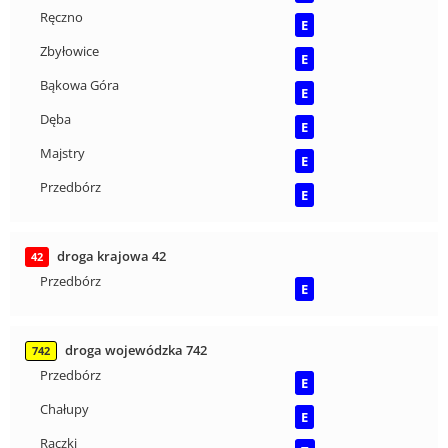
Ręczno
E
Zbyłowice
E
Bąkowa Góra
E
Dęba
E
Majstry
E
Przedbórz
E
droga krajowa 42
42
Przedbórz
E
droga wojewódzka 742
742
Przedbórz
E
Chałupy
E
Rączki