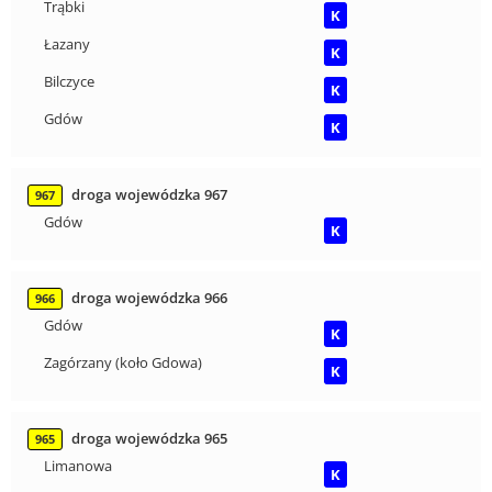
Trąbki
K
Łazany
K
Bilczyce
K
Gdów
K
droga wojewódzka 967
967
Gdów
K
droga wojewódzka 966
966
Gdów
K
Zagórzany (koło Gdowa)
K
droga wojewódzka 965
965
Limanowa
K