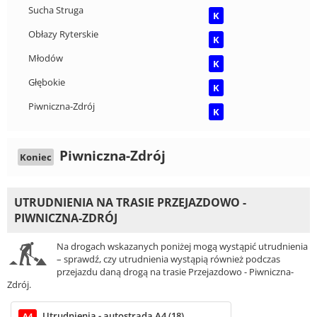
Sucha Struga
K
Obłazy Ryterskie
K
Młodów
K
Głębokie
K
Piwniczna-Zdrój
K
Piwniczna-Zdrój
Koniec
UTRUDNIENIA NA TRASIE PRZEJAZDOWO -
PIWNICZNA-ZDRÓJ
Na drogach wskazanych poniżej mogą wystąpić utrudnienia
– sprawdź, czy utrudnienia wystąpią również podczas
przejazdu daną drogą na trasie Przejazdowo - Piwniczna-
Zdrój.
Utrudnienia - autostrada A4 (18)
A4