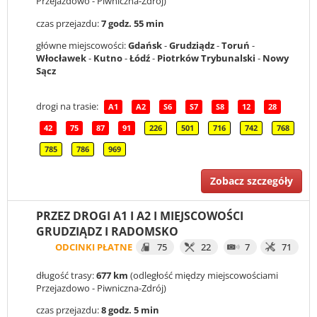
Przejazdowo - Piwniczna-Zdrój)
czas przejazdu:
7 godz. 55 min
główne miejscowości:
Gdańsk
-
Grudziądz
-
Toruń
-
Włocławek
-
Kutno
-
Łódź
-
Piotrków Trybunalski
-
Nowy
Sącz
drogi na trasie:
A1
A2
S6
S7
S8
12
28
42
75
87
91
226
501
716
742
768
785
786
969
Zobacz szczegóły
PRZEZ DROGI A1 I A2 I MIEJSCOWOŚCI
GRUDZIĄDZ I RADOMSKO
ODCINKI PŁATNE
75
22
7
71
długość trasy:
677 km
(odległość między miejscowościami
Przejazdowo - Piwniczna-Zdrój)
czas przejazdu:
8 godz. 5 min