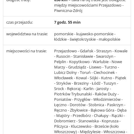
między miejscowościami Przejazdowo -
Piwniczna-Zdrój
czas przejazdu:
7 godz. 55 min
województwa na trasie:
pomorskie - kujawsko-pomorskie -
łódzkie - świętokrzyskie - małopolskie
miejscowości na trasie:
Przejazdowo - Gdańsk - Straszyn - Kowale
- Rusocin - Stanisławie - Swarożyn -
Pelplin - Kopytkowo - Warlubie - Nowe
Marzy - Grudziądz - Lisewo - Turzno -
Lubicz Dolny - Toruń - Ciechocinek -
Włocławek - Kowal - Sójki - Kutno - Piątek
- Stryków - Brzeziny - Łódź - Tuszyn -
Srock - Rękoraj - Karlin - Jarosty -
Piotrków Trybunalski - Raków Duży -
Poniatów - Przygłów - Włodzimierzów -
Łęczno - Dorotów - Stobnica - Paskrzyn -
Ręczno - Zbyłowice - Bąkowa Góra - Dęba
- Majstry - Przedbórz - Chałupy - Rączki -
Dobromierz - Stanowiska - Koprusza -
Pilczyca - Kluczewsko - Brzeście (koło
Włoszczowy) - Międzylesie - Włoszczowa -