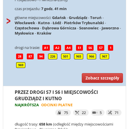
czas przejazdu:
7 godz. 41 min
główne miejscowości:
Gdańsk
-
Grudziądz
-
Toruń
-
Włocławek
-
Kutno
-
Łódź
-
Piotrków Trybunalski
-
Częstochowa
-
Dąbrowa Górnicza
-
Sosnowiec
-
Jaworzno
-
Mysłowice
-
Kraków
drogi na trasie:
A1
A2
A4
S1
S6
S7
1
28
87
94
226
501
965
966
967
969
Zobacz szczegóły
PRZEZ DROGI S7 I S6 I MIEJSCOWOŚCI
GRUDZIĄDZ I KUTNO
NAJKRÓTSZA
ODCINKI PŁATNE
75
22
5
71
długość trasy:
658 km
(odległość między miejscowościami