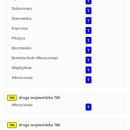
T
Dobromierz
T
Stanowiska
T
Koprusza
T
Pilczyca
T
Kluczewsko
T
Brzeście (koło Włoszczowy)
T
Międzylesie
T
Włoszczowa
T
droga wojewódzka 785
785
Włoszczowa
T
droga wojewódzka 786
786