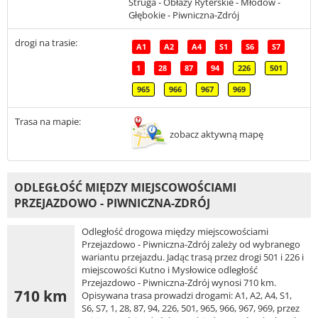
Struga - Obłazy Ryterskie - Młodów -
Głębokie - Piwniczna-Zdrój
drogi na trasie:
A1
A2
A4
S1
S6
S7
1
28
87
94
226
501
965
966
967
969
Trasa na mapie:
zobacz aktywną mapę
ODLEGŁOŚĆ MIĘDZY MIEJSCOWOŚCIAMI
PRZEJAZDOWO - PIWNICZNA-ZDRÓJ
Odległość drogowa między miejscowościami
Przejazdowo - Piwniczna-Zdrój zależy od wybranego
wariantu przejazdu. Jadąc trasą przez drogi 501 i 226 i
miejscowości Kutno i Mysłowice odległość
Przejazdowo - Piwniczna-Zdrój wynosi 710 km.
710 km
Opisywana trasa prowadzi drogami: A1, A2, A4, S1,
S6, S7, 1, 28, 87, 94, 226, 501, 965, 966, 967, 969, przez