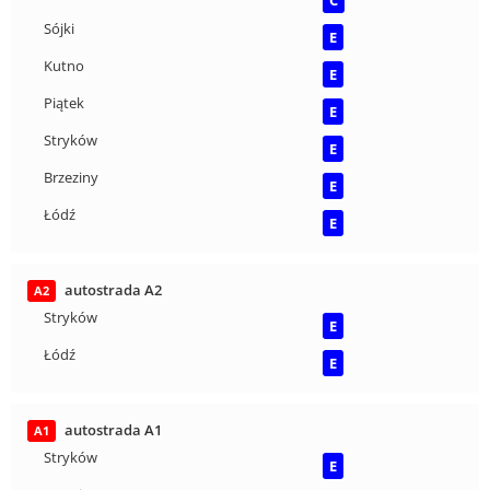
C
Sójki
E
Kutno
E
Piątek
E
Stryków
E
Brzeziny
E
Łódź
E
autostrada A2
A2
Stryków
E
Łódź
E
autostrada A1
A1
Stryków
E