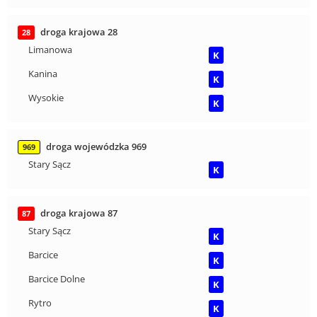
droga krajowa 28
28
Limanowa
K
Kanina
K
Wysokie
K
droga wojewódzka 969
969
Stary Sącz
K
droga krajowa 87
87
Stary Sącz
K
Barcice
K
Barcice Dolne
K
Rytro
K