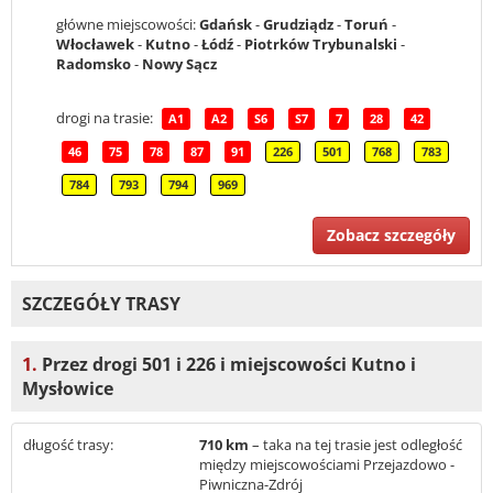
główne miejscowości:
Gdańsk
-
Grudziądz
-
Toruń
-
Włocławek
-
Kutno
-
Łódź
-
Piotrków Trybunalski
-
Radomsko
-
Nowy Sącz
drogi na trasie:
A1
A2
S6
S7
7
28
42
46
75
78
87
91
226
501
768
783
784
793
794
969
Zobacz szczegóły
SZCZEGÓŁY TRASY
1.
Przez drogi 501 i 226 i miejscowości Kutno i
Mysłowice
długość trasy:
710 km
– taka na tej trasie jest odległość
między miejscowościami Przejazdowo -
Piwniczna-Zdrój