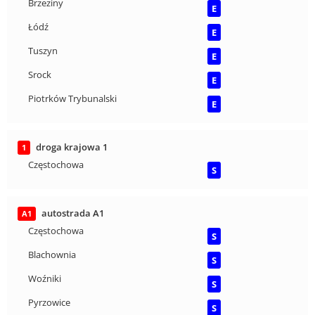
Brzeziny
E
Łódź
E
Tuszyn
E
Srock
E
Piotrków Trybunalski
E
droga krajowa 1
1
Częstochowa
S
autostrada A1
A1
Częstochowa
S
Blachownia
S
Woźniki
S
Pyrzowice
S