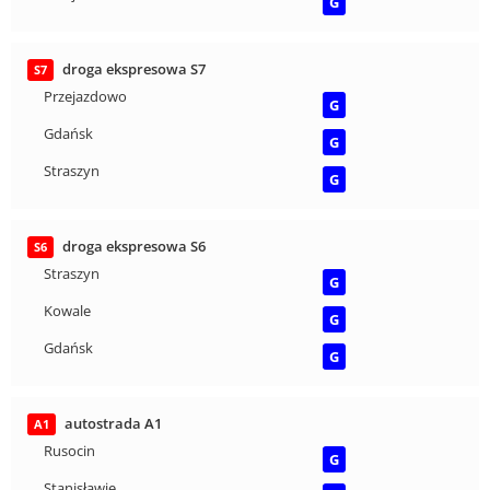
G
droga ekspresowa S7
S7
Przejazdowo
G
Gdańsk
G
Straszyn
G
droga ekspresowa S6
S6
Straszyn
G
Kowale
G
Gdańsk
G
autostrada A1
A1
Rusocin
G
Stanisławie