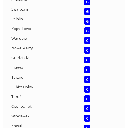
G
Swarożyn
G
Pelplin
G
Kopytkowo
G
Warlubie
C
Nowe Marzy
C
Grudziądz
C
Lisewo
C
Turzno
C
Lubicz Dolny
C
Toruń
C
Ciechocinek
C
Włocławek
C
Kowal