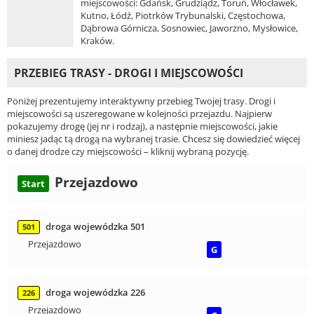
miejscowości: Gdańsk, Grudziądz, Toruń, Włocławek,
Kutno, Łódź, Piotrków Trybunalski, Częstochowa,
Dąbrowa Górnicza, Sosnowiec, Jaworzno, Mysłowice,
Kraków.
PRZEBIEG TRASY - DROGI I MIEJSCOWOŚCI
Poniżej prezentujemy interaktywny przebieg Twojej trasy. Drogi i
miejscowości są uszeregowane w kolejności przejazdu. Najpierw
pokazujemy drogę (jej nr i rodzaj), a następnie miejscowości, jakie
miniesz jadąc tą drogą na wybranej trasie. Chcesz się dowiedzieć więcej
o danej drodze czy miejscowości – kliknij wybraną pozycję.
Przejazdowo
Start
droga wojewódzka 501
501
Przejazdowo
G
droga wojewódzka 226
226
Przejazdowo