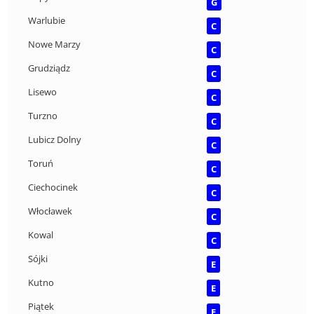
G
Warlubie
C
Nowe Marzy
C
Grudziądz
C
Lisewo
C
Turzno
C
Lubicz Dolny
C
Toruń
C
Ciechocinek
C
Włocławek
C
Kowal
C
Sójki
E
Kutno
E
Piątek
E