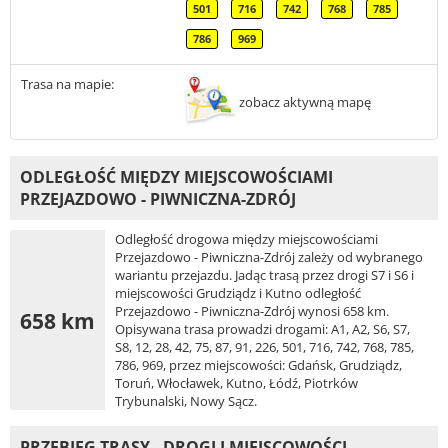
501
716
742
768
785
786
969
Trasa na mapie:
zobacz aktywną mapę
ODLEGŁOŚĆ MIĘDZY MIEJSCOWOŚCIAMI
PRZEJAZDOWO - PIWNICZNA-ZDRÓJ
Odległość drogowa między miejscowościami
Przejazdowo - Piwniczna-Zdrój zależy od wybranego
wariantu przejazdu. Jadąc trasą przez drogi S7 i S6 i
miejscowości Grudziądz i Kutno odległość
Przejazdowo - Piwniczna-Zdrój wynosi 658 km.
658 km
Opisywana trasa prowadzi drogami: A1, A2, S6, S7,
S8, 12, 28, 42, 75, 87, 91, 226, 501, 716, 742, 768, 785,
786, 969, przez miejscowości: Gdańsk, Grudziądz,
Toruń, Włocławek, Kutno, Łódź, Piotrków
Trybunalski, Nowy Sącz.
PRZEBIEG TRASY - DROGI I MIEJSCOWOŚCI