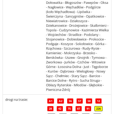
Dołowatka - Błogoszów - Pawęzów - Oksa
- Nagłowice - Węchadłów - Podgórze
(koło Węchadłowa) - Lipówka -
Świerczyna - Sancygniów - Opatkowice -
Niewiatrowice - Działoszyce -
Dziekanowice - Drożejowice - Skalbmierz -
Topola - Cudzynowice - Kazimierza Wielka
- Wojciechów - Stradlice - Podolany -
Stojanowice - Dobiesławice - Prokocice -
Podgaje - Koszyce - Sokołowice - Górka -
Rząchowa - Szczurowa - Rudy-Rysie -
Kamieniec - Mokrzyska - Brzesko -
Berskówka - Uszew - Gnojnik - Tymowa -
Zworkowa - Jurków - Czchów - Witowice
Górne - Łososina Dolna - Just - Tęgoborze
- Kurów - Dąbrowa - Wielogłowy - Nowy
Sącz - Chełmiec - Stary Sącz - Barcice -
Barcice Dolne - Rytro - Sucha Struga -
Obłazy Ryterskie - Młodów - Głębokie -
Piwniczna-Zdrój
drogi na trasie:
A1
A2
S6
S7
S8
12
28
42
75
87
91
226