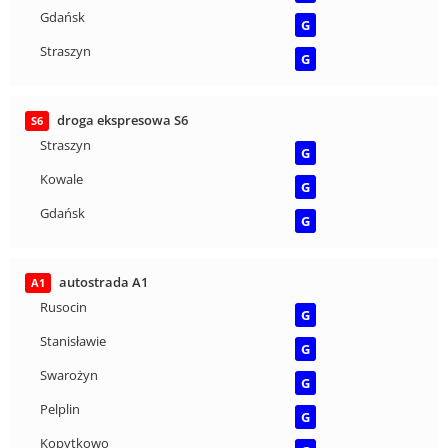
Gdańsk
G
Straszyn
G
droga ekspresowa S6
S6
Straszyn
G
Kowale
G
Gdańsk
G
autostrada A1
A1
Rusocin
G
Stanisławie
G
Swarożyn
G
Pelplin
G
Kopytkowo