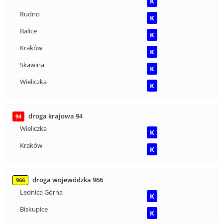
K
Rudno
K
Balice
K
Kraków
K
Skawina
K
Wieliczka
K
droga krajowa 94
94
Wieliczka
K
Kraków
K
droga wojewódzka 966
966
Lednica Górna
K
Biskupice
K