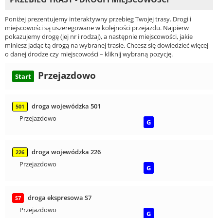
Poniżej prezentujemy interaktywny przebieg Twojej trasy. Drogi i
miejscowości są uszeregowane w kolejności przejazdu. Najpierw
pokazujemy drogę (jej nr i rodzaj), a następnie miejscowości, jakie
miniesz jadąc tą drogą na wybranej trasie. Chcesz się dowiedzieć więcej
o danej drodze czy miejscowości – kliknij wybraną pozycję.
Przejazdowo
Start
droga wojewódzka 501
501
Przejazdowo
G
droga wojewódzka 226
226
Przejazdowo
G
droga ekspresowa S7
S7
Przejazdowo
G