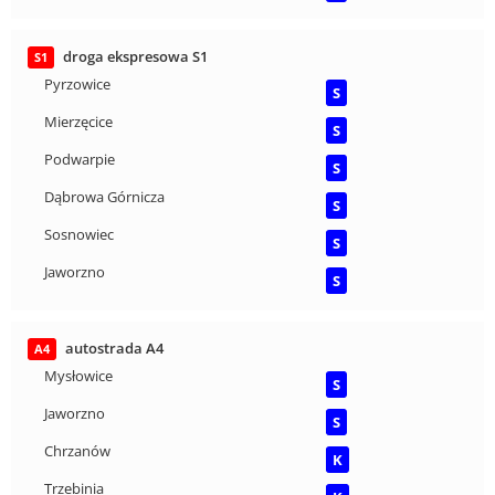
droga ekspresowa S1
S1
Pyrzowice
S
Mierzęcice
S
Podwarpie
S
Dąbrowa Górnicza
S
Sosnowiec
S
Jaworzno
S
autostrada A4
A4
Mysłowice
S
Jaworzno
S
Chrzanów
K
Trzebinia