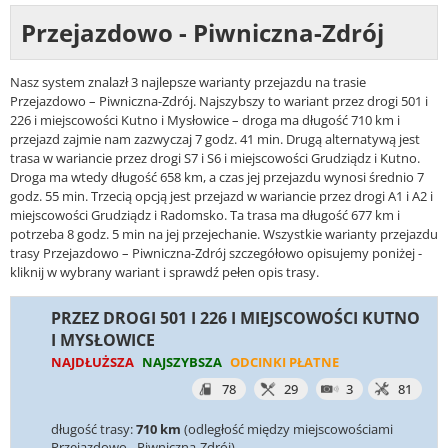
Przejazdowo - Piwniczna-Zdrój
Nasz system znalazł 3 najlepsze warianty przejazdu na trasie
Przejazdowo – Piwniczna-Zdrój. Najszybszy to wariant przez drogi 501 i
226 i miejscowości Kutno i Mysłowice – droga ma długość 710 km i
przejazd zajmie nam zazwyczaj 7 godz. 41 min. Drugą alternatywą jest
trasa w wariancie przez drogi S7 i S6 i miejscowości Grudziądz i Kutno.
Droga ma wtedy długość 658 km, a czas jej przejazdu wynosi średnio 7
godz. 55 min. Trzecią opcją jest przejazd w wariancie przez drogi A1 i A2 i
miejscowości Grudziądz i Radomsko. Ta trasa ma długość 677 km i
potrzeba 8 godz. 5 min na jej przejechanie. Wszystkie warianty przejazdu
trasy Przejazdowo – Piwniczna-Zdrój szczegółowo opisujemy poniżej -
kliknij w wybrany wariant i sprawdź pełen opis trasy.
PRZEZ DROGI 501 I 226 I MIEJSCOWOŚCI KUTNO
I MYSŁOWICE
NAJDŁUŻSZA
NAJSZYBSZA
ODCINKI PŁATNE
78
29
3
81
długość trasy:
710 km
(odległość między miejscowościami
Przejazdowo - Piwniczna-Zdrój)